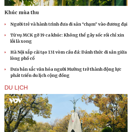
Khúc mùa thu
Người trẻ và hành trình đưa di sản “chạm” vào đương đại
Từ vụ MCK gỡ 19 ca khúc: Không thể gây sốc rồi chỉ xin
lỗi là xong
Sức khỏe
Đời sống
Hà Nội sắp cải tạo 131 vòm cầu đá: Đánh thức di sản giữa
Dinh dưỡng - món ngon
Nhà đẹp
lòng phố cổ
Cây thuốc
Blog
Sản phụ khoa
Tình yêu - Gia đình
Đưa bản sắc văn hóa người Mường trở thành động lực
Nhi khoa
phát triển du lịch cộng đồng
Nam khoa
Làm đẹp - giảm cân
DU LỊCH
Phòng mạch online
Ăn sạch sống khỏe