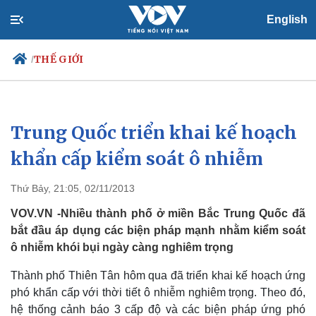
English
THẾ GIỚI
/
Trung Quốc triển khai kế hoạch
Chính trị
Xã hội
Đảng
Tin 24h
khẩn cấp kiểm soát ô nhiễm
Tổ chức nhân sự
Dự báo thời tiết
Quốc hội
Giáo dục
Thứ Bảy, 21:05, 02/11/2013
Nhận diện sự thật
Dấu ấn VOV
Việc làm
VOV.VN -Nhiều thành phố ở miền Bắc Trung Quốc đã
Biển đảo
bắt đầu áp dụng các biện pháp mạnh nhằm kiểm soát
ô nhiễm khói bụi ngày càng nghiêm trọng
Thành phố Thiên Tân hôm qua đã triển khai kế hoạch ứng
phó khẩn cấp với thời tiết ô nhiễm nghiêm trọng. Theo đó,
hệ thống cảnh báo 3 cấp độ và các biện pháp ứng phó