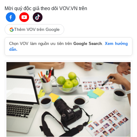
Mời quý độc giả theo dõi VOV.VN trên
Thêm VOV trên Google
Chọn VOV làm nguồn ưu tiên trên
Google Search
.
Xem hướng
dẫn.
Thế giới
Multimedia
Quan sát
Video
Cuộc sống đó đây
Ảnh
Hồ sơ
E-Magazine
Infographic