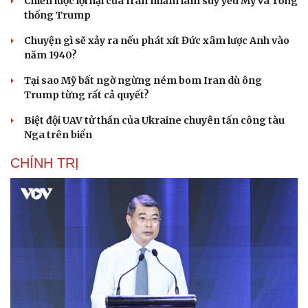
Chiến lược lợi hại của Iran nhằm làm suy yếu Mỹ và Tổng
thống Trump
Chuyện gì sẽ xảy ra nếu phát xít Đức xâm lược Anh vào
năm 1940?
Tại sao Mỹ bất ngờ ngừng ném bom Iran dù ông
Trump từng rất cả quyết?
Biệt đội UAV tử thần của Ukraine chuyên tấn công tàu
Nga trên biển
CHÍNH TRỊ
Cải chính