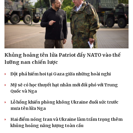
Khủng hoảng tên lửa Patriot đẩy NATO vào thế
lưỡng nan chiến lược
Đột phá hiếm hoi tại Gaza giữa những hoài nghi
Mỹ sẽ có học thuyết hạt nhân mới đối phó với Trung
Quốc và Nga
Lỗ hổng khiến phòng không Ukraine đuối sức trước
Du lịch
Podcast
mưa tên lửa Nga
Tư vấn
Câu chuyện thời sự
Săn Tour
Đọc truyện đêm khuya
Hai điểm nóng Iran và Ukraine làm trầm trọng thêm
check-in
Cửa sổ tình yêu
khủng hoảng năng lượng toàn cầu
Kể chuyện cho bé