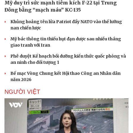
Mỹ duy trì sức mạnh tiêm kích F-22 tại Trung
Đông bằng “mạch máu” KC-135
Khủng hoảng tên lửa Patriot đẩy NATO vào thế lưỡng
nan chiến lược
Mỹ bác thông tin thiếu hụt đạn dược sau nhiều tháng
giao tranh với Iran
Phê duyệt Kế hoạch bồi dưỡng kiến thức quốc phòng và
an ninh cho đối tượng 1
Bế mạc Vòng Chung kết Hội thao Công an Nhân dân
năm 2026
NGƯỜI VIỆT