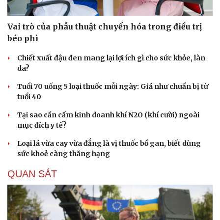
Vai trò của phẫu thuật chuyển hóa trong điều trị
béo phì
Chiết xuất đậu đen mang lại lợi ích gì cho sức khỏe, làn
da?
Tuổi 70 uống 5 loại thuốc mỗi ngày: Giá như chuẩn bị từ
tuổi 40
Tại sao cần cấm kinh doanh khí N2O (khí cười) ngoài
mục đích y tế?
Loại lá vừa cay vừa đắng là vị thuốc bổ gan, biết dùng
sức khoẻ càng thăng hạng
QUAN SÁT