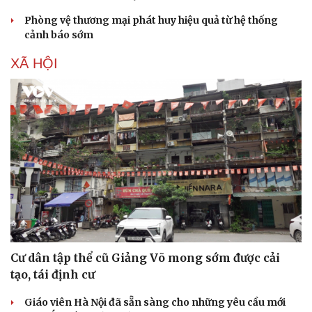
Phòng vệ thương mại phát huy hiệu quả từ hệ thống
cảnh báo sớm
XÃ HỘI
Văn hóa
Giải trí
Sân khấu - Điện ảnh
Nghệ sĩ
Văn học
Thời trang
Âm nhạc
Sao Việt
Cư dân tập thể cũ Giảng Võ mong sớm được cải
Di sản
tạo, tái định cư
Giáo viên Hà Nội đã sẵn sàng cho những yêu cầu mới