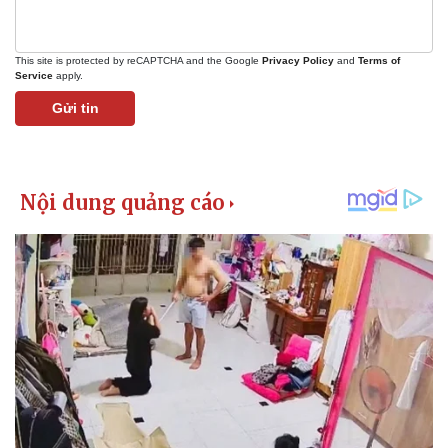
This site is protected by reCAPTCHA and the Google
Privacy Policy
and
Terms of
Service
apply.
Gửi tin