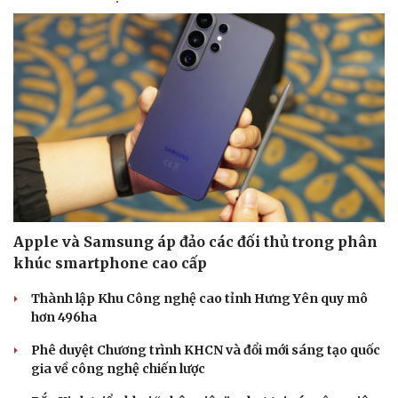
Doanh nghiệp
Công nghệ
Thông tin doanh nghiệp
Sành điệu
Doanh nghiệp 24h
Tin Công nghệ
Doanh nhân
Trải nghiệm
Vì cộng đồng
Chuyển đổi số
Apple và Samsung áp đảo các đối thủ trong phân
khúc smartphone cao cấp
Thành lập Khu Công nghệ cao tỉnh Hưng Yên quy mô
hơn 496ha
Phê duyệt Chương trình KHCN và đổi mới sáng tạo quốc
gia về công nghệ chiến lược