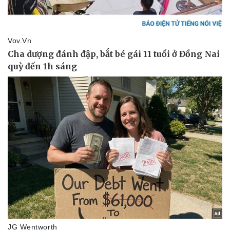
Kinh tế
Thị trường
Bất động sản
Giá vàng
Khởi nghiệp
Tiêu dùng
Tỷ giá
Chứng khoán