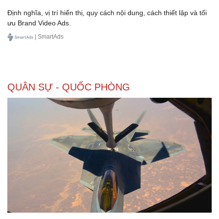
Thể thao
Ô tô - Xe máy
Định nghĩa, vị trí hiển thị, quy cách nội dung, cách thiết lập và tối
Bóng đá
Ô tô
ưu Brand Video Ads.
Lịch thi đấu bóng đá
Xe máy
| SmartAds
Thế giới thể thao
Tư vấn
eSports
Hậu trường
QUÂN SỰ - QUỐC PHÒNG