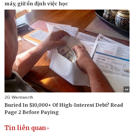
Vụ án
Vũ khí
Tin nóng
Việt Nam
Tư vấn luật
Phân tích
Tin liên quan