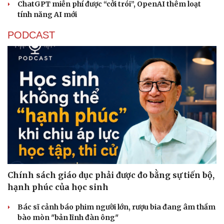
ChatGPT miễn phí được “cởi trói”, OpenAI thêm loạt
tính năng AI mới
PODCAST
Sức khỏe
Đời sống
Dinh dưỡng - món ngon
Nhà đẹp
Cây thuốc
Blog
Sản phụ khoa
Tình yêu - Gia đình
Nhi khoa
Nam khoa
Làm đẹp - giảm cân
Phòng mạch online
Ăn sạch sống khỏe
Chính sách giáo dục phải được đo bằng sự tiến bộ,
hạnh phúc của học sinh
Bác sĩ cảnh báo phim người lớn, rượu bia đang âm thầm
bào mòn "bản lĩnh đàn ông"