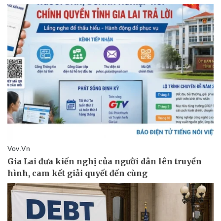
Kinh tế
Thị trường
Bất động sản
Giá vàng
Khởi nghiệp
Tiêu dùng
Tỷ giá
Chứng khoán