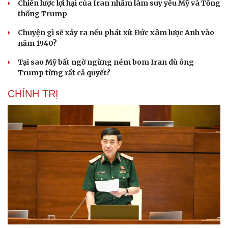
Chiến lược lợi hại của Iran nhằm làm suy yếu Mỹ và Tổng
thống Trump
Chuyện gì sẽ xảy ra nếu phát xít Đức xâm lược Anh vào
năm 1940?
Tại sao Mỹ bất ngờ ngừng ném bom Iran dù ông
Trump từng rất cả quyết?
CHÍNH TRỊ