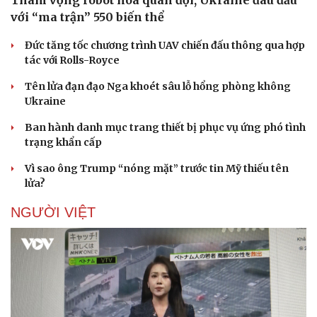
Tham vọng robot hóa quân đội, Ukraine đau đầu
với “ma trận” 550 biến thể
Đức tăng tốc chương trình UAV chiến đấu thông qua hợp
tác với Rolls-Royce
Doanh nghiệp
Công nghệ
Thông tin doanh nghiệp
Sành điệu
Tên lửa đạn đạo Nga khoét sâu lỗ hổng phòng không
Doanh nghiệp 24h
Tin Công nghệ
Ukraine
Doanh nhân
Trải nghiệm
Ban hành danh mục trang thiết bị phục vụ ứng phó tình
Vì cộng đồng
Chuyển đổi số
trạng khẩn cấp
Vì sao ông Trump “nóng mặt” trước tin Mỹ thiếu tên
lửa?
NGƯỜI VIỆT