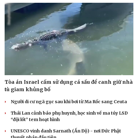
Tòa án Israel cấm sử dụng cá sấu để canh giữ nhà
tù giam khủng bố
Người di cư ngã gục sau khi bơi từ Ma Rốc sang Ceuta
Thái Lan cảnh báo phụ huynh, học sinh về ma túy LSD
“đội lốt” tem hoạt hình
UNESCO vinh danh Sarnath (Ấn Độ) - nơi Đức Phật
Cải chính
thuyết pháp đầu tiên