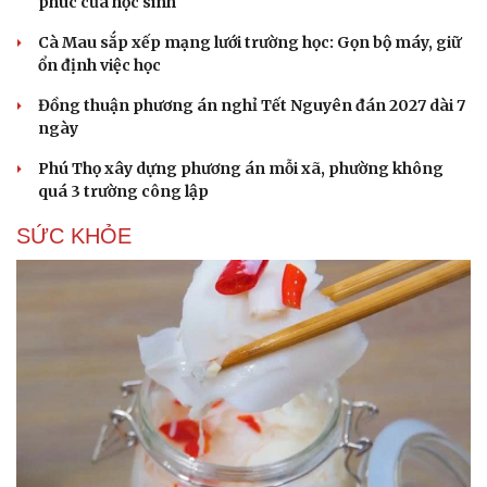
phúc của học sinh
Cà Mau sắp xếp mạng lưới trường học: Gọn bộ máy, giữ
ổn định việc học
Đồng thuận phương án nghỉ Tết Nguyên đán 2027 dài 7
ngày
Phú Thọ xây dựng phương án mỗi xã, phường không
quá 3 trường công lập
SỨC KHỎE
Du lịch
Podcast
Tư vấn
Câu chuyện thời sự
Săn Tour
Đọc truyện đêm khuya
check-in
Cửa sổ tình yêu
Kể chuyện cho bé