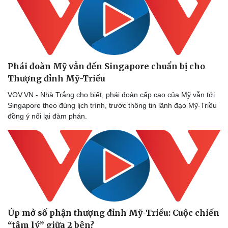
Thể thao
Ô tô - Xe máy
Bóng đá
Ô tô
Lịch thi đấu bóng đá
Xe máy
Thế giới thể thao
Tư vấn
eSports
Hậu trường
Phái đoàn Mỹ vẫn đến Singapore chuẩn bị cho
Thượng đỉnh Mỹ-Triều
VOV.VN - Nhà Trắng cho biết, phái đoàn cấp cao của Mỹ vẫn tới
Singapore theo đúng lịch trình, trước thông tin lãnh đạo Mỹ-Triều
đồng ý nối lại đàm phán.
Úp mở số phận thượng đỉnh Mỹ-Triều: Cuộc chiến
“tâm lý” giữa 2 bên?