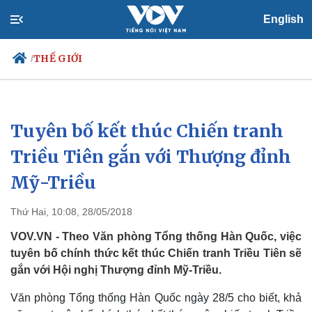
English
THẾ GIỚI
/
Tuyên bố kết thúc Chiến tranh
Chính trị
Xã hội
Đảng
Tin 24h
Triều Tiên gắn với Thượng đỉnh
Tổ chức nhân sự
Dự báo thời tiết
Mỹ-Triều
Quốc hội
Giáo dục
Nhận diện sự thật
Dấu ấn VOV
Việc làm
Thứ Hai, 10:08, 28/05/2018
Biển đảo
VOV.VN - Theo Văn phòng Tổng thống Hàn Quốc, việc
tuyên bố chính thức kết thúc Chiến tranh Triều Tiên sẽ
gắn với Hội nghị Thượng đỉnh Mỹ-Triều.
Văn phòng Tổng thống Hàn Quốc ngày 28/5 cho biết, khả