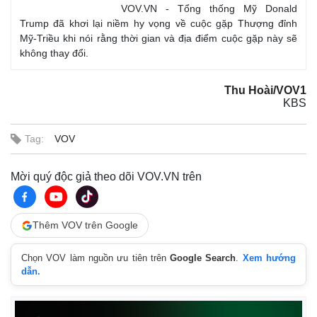
VOV.VN - Tổng thống Mỹ Donald
Trump đã khơi lại niềm hy vọng về cuộc gặp Thượng đỉnh
Mỹ-Triều khi nói rằng thời gian và địa điểm cuộc gặp này sẽ
không thay đổi.
Thu Hoài/VOV1
KBS
Tag:
VOV
Mời quý độc giả theo dõi VOV.VN trên
Thế giới
Multimedia
Quan sát
Video
Thêm VOV trên Google
Cuộc sống đó đây
Ảnh
Hồ sơ
E-Magazine
Chọn VOV làm nguồn ưu tiên trên
Google Search
.
Xem hướng
Infographic
dẫn.