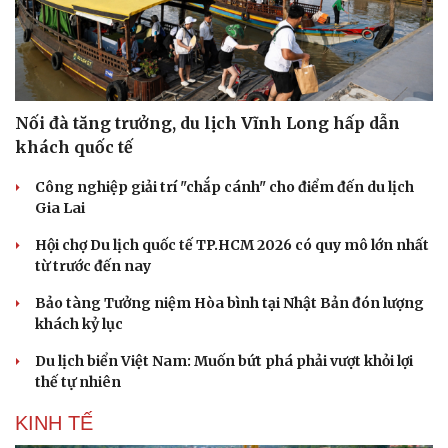
Nối đà tăng trưởng, du lịch Vĩnh Long hấp dẫn
khách quốc tế
Công nghiệp giải trí "chắp cánh" cho điểm đến du lịch
Gia Lai
Hội chợ Du lịch quốc tế TP.HCM 2026 có quy mô lớn nhất
từ trước đến nay
Văn hóa
Giải trí
Bảo tàng Tưởng niệm Hòa bình tại Nhật Bản đón lượng
Sân khấu - Điện ảnh
Nghệ sĩ
khách kỷ lục
Văn học
Thời trang
Du lịch biển Việt Nam: Muốn bứt phá phải vượt khỏi lợi
Âm nhạc
Sao Việt
thế tự nhiên
Di sản
KINH TẾ