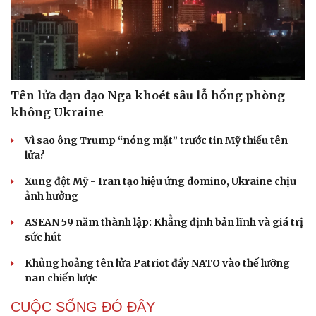
Tên lửa đạn đạo Nga khoét sâu lỗ hổng phòng
không Ukraine
Vì sao ông Trump “nóng mặt” trước tin Mỹ thiếu tên
lửa?
Xung đột Mỹ - Iran tạo hiệu ứng domino, Ukraine chịu
ảnh hưởng
ASEAN 59 năm thành lập: Khẳng định bản lĩnh và giá trị
sức hút
Khủng hoảng tên lửa Patriot đẩy NATO vào thế lưỡng
nan chiến lược
CUỘC SỐNG ĐÓ ĐÂY