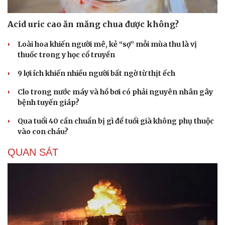
Hạt giống tâm hồn
Acid uric cao ăn măng chua được không?
Loài hoa khiến người mê, kẻ “sợ” mỗi mùa thu là vị
thuốc trong y học cổ truyền
9 lợi ích khiến nhiều người bất ngờ từ thịt ếch
Clo trong nước máy và hồ bơi có phải nguyên nhân gây
bệnh tuyến giáp?
Qua tuổi 40 cần chuẩn bị gì để tuổi già không phụ thuộc
vào con cháu?
QUAN SÁT