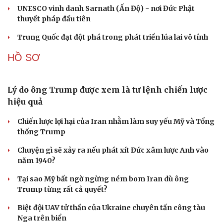
CUỘC SỐNG ĐÓ ĐÂY
Tòa án Israel cấm sử dụng cá sấu để canh giữ nhà
tù giam khủng bố
Người di cư ngã gục sau khi bơi từ Ma Rốc sang Ceuta
Thái Lan cảnh báo phụ huynh, học sinh về ma túy LSD
“đội lốt” tem hoạt hình
UNESCO vinh danh Sarnath (Ấn Độ) - nơi Đức Phật