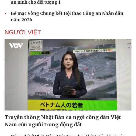
an ninh cho đối tượng 1
Bế mạc Vòng Chung kết Hội thao Công an Nhân dân
năm 2026
NGƯỜI VIỆT
Pháp luật
Quân sự - Quốc phòng
Vụ án
Vũ khí
Tin nóng
Việt Nam
Tư vấn luật
Phân tích
Truyền thông Nhật Bản ca ngợi công dân Việt
Nam cứu người trong động đất