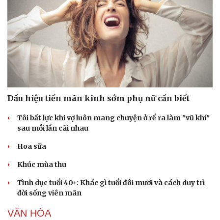
Thế giới thể thao
Tư vấn
eSports
Hậu trường
Dấu hiệu tiền mãn kinh sớm phụ nữ cần biết
Tôi bất lực khi vợ luôn mang chuyện ở rể ra làm "vũ khí"
sau mỗi lần cãi nhau
Hoa sữa
Khúc mùa thu
Tình dục tuổi 40+: Khác gì tuổi đôi mươi và cách duy trì
đời sống viên mãn
VĂN HÓA