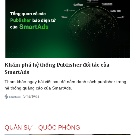
Kinh tế
Thị trường
Bất động sản
Giá vàng
Khởi nghiệp
Tiêu dùng
Tỷ giá
Chứng khoán
Giá cà phê
Khám phá hệ thống Publisher đối tác của
SmartAds
Tham khảo ngay bài viết sau để nắm danh sách publisher trong
hệ thống quảng cáo của SmartAds.
| SmartAds
QUÂN SỰ - QUỐC PHÒNG