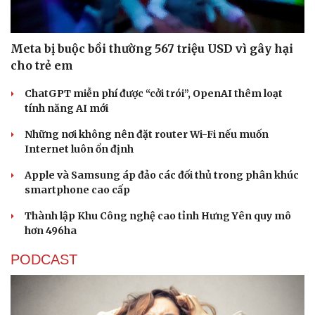
Meta bị buộc bồi thường 567 triệu USD vì gây hại
cho trẻ em
ChatGPT miễn phí được “cởi trói”, OpenAI thêm loạt
tính năng AI mới
Những nơi không nên đặt router Wi-Fi nếu muốn
Internet luôn ổn định
Apple và Samsung áp đảo các đối thủ trong phân khúc
smartphone cao cấp
Thành lập Khu Công nghệ cao tỉnh Hưng Yên quy mô
hơn 496ha
PODCAST
Thể thao
Ô tô - Xe máy
Bóng đá
Ô tô
Lịch thi đấu bóng đá
Xe máy