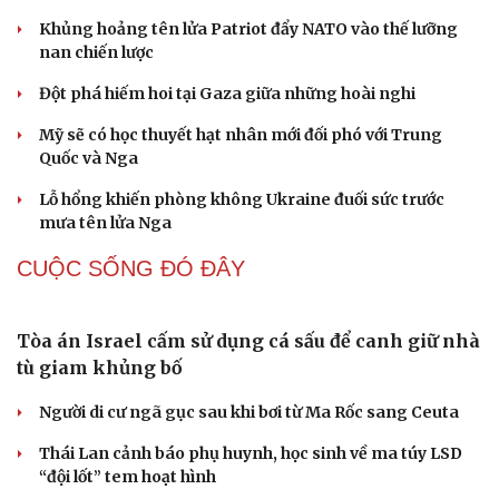
mục đích y tế?
Văn hóa
Giải trí
Loại lá vừa cay vừa đắng là vị thuốc bổ gan, biết dùng
Sân khấu - Điện ảnh
Nghệ sĩ
sức khoẻ càng thăng hạng
Văn học
Thời trang
Âm nhạc
Sao Việt
QUAN SÁT
Di sản
ASEAN 59 năm thành lập: Khẳng định bản lĩnh
và giá trị sức hút
Khủng hoảng tên lửa Patriot đẩy NATO vào thế lưỡng
nan chiến lược
Đột phá hiếm hoi tại Gaza giữa những hoài nghi
Mỹ sẽ có học thuyết hạt nhân mới đối phó với Trung
Quốc và Nga
Lỗ hổng khiến phòng không Ukraine đuối sức trước
mưa tên lửa Nga