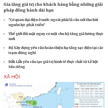
Gia tăng giá trị cho khách hàng bằng những giải
pháp đồng hành dài hạn
"Cơ quan đại diện ở nước ngoài phải là cầu nối thu hút
nguồn lực phát triển"
Thế giới đối mặt nguy cơ một chu kỳ tăng giá lương thực
mới
Bộ Xây dựng yêu cầu hoàn thiện hạ tầng sạc điện tại các
trạm dừng nghỉ
Sức khỏe
Đời sống
Đắk Lắk yêu cầu tạo giá trị kinh tế thực chất từ Lễ hội
Sầu riêng
Dinh dưỡng - món ngon
Nhà đẹp
Cây thuốc
Blog
XÃ HỘI
Sản phụ khoa
Tình yêu - Gia đình
Nhi khoa
Nam khoa
Làm đẹp - giảm cân
Phòng mạch online
Ăn sạch sống khỏe