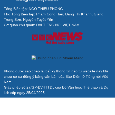
Lý do ông Trump được xem là tư lệnh chiến lược
hiệu quả
Chiến lược lợi hại của Iran nhằm làm suy yếu Mỹ và Tổng
thống Trump
Chuyện gì sẽ xảy ra nếu phát xít Đức xâm lược Anh vào
năm 1940?
Tại sao Mỹ bất ngờ ngừng ném bom Iran dù ông
Trump từng rất cả quyết?
Biệt đội UAV tử thần của Ukraine chuyên tấn công tàu
Nga trên biển