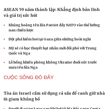
CHÍNH TRỊ
Chấn chỉnh, nâng cao chất lượng xuất bản trong
tình hình mới
Phó Chủ tịch nước: 7 thành phố trực thuộc Trung ương
phải tiên phong, tạo đột phá
ĐBQH: Trong y tế nếu chỉ mua sắm, nhận máy móc thì
chưa gọi là làm chủ công nghệ
Hội đồng nhân dân Đắk Lắk thông qua chính sách phụ
cấp ở thôn, tổ dân phố
Phó Thủ tướng dự Lễ Khởi công xây dựng Trường THPT
Nam Đàn 1, tỉnh Nghệ An
QUAN SÁT