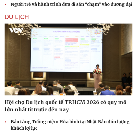
Người trẻ và hành trình đưa di sản “chạm” vào đương đại
DU LỊCH
Doanh nghiệp
Công nghệ
Thông tin doanh nghiệp
Sành điệu
Doanh nghiệp 24h
Tin Công nghệ
Doanh nhân
Trải nghiệm
Vì cộng đồng
Chuyển đổi số
Hội chợ Du lịch quốc tế TP.HCM 2026 có quy mô
lớn nhất từ trước đến nay
Bảo tàng Tưởng niệm Hòa bình tại Nhật Bản đón lượng
khách kỷ lục