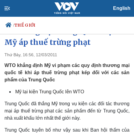
English
THẾ GIỚI
/
WTO ủng hộ Trung Quốc kiện
Mỹ áp thuế trừng phạt
Thứ Bảy, 16:56, 12/03/2011
Chính trị
Xã hội
Đảng
Tin 24h
WTO khẳng định Mỹ vi phạm các quy định thương mại
Tổ chức nhân sự
Dự báo thời tiết
quốc tế khi áp thuế trừng phạt kép đối với các sản
Quốc hội
Giáo dục
phẩm của Trung Quốc
Nhận diện sự thật
Dấu ấn VOV
Việc làm
Mỹ lại kiện Trung Quốc lên WTO
Biển đảo
Trung Quốc đã thắng Mỹ trong vụ kiện các đối tác thương
mại áp thuế trừng phạt các sản phẩm đến từ Trung Quốc,
nhà xuất khẩu lớn nhất thế giới này.
Trung Quốc tuyên bố như vậy sau khi Ban hội thẩm của