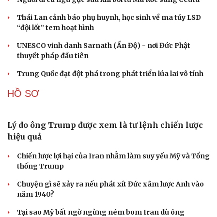
ASEAN 59 năm thành lập: Khẳng định bản lĩnh
và giá trị sức hút
Khủng hoảng tên lửa Patriot đẩy NATO vào thế lưỡng
nan chiến lược
Đột phá hiếm hoi tại Gaza giữa những hoài nghi
Mỹ sẽ có học thuyết hạt nhân mới đối phó với Trung
Quốc và Nga
Lỗ hổng khiến phòng không Ukraine đuối sức trước
mưa tên lửa Nga
CUỘC SỐNG ĐÓ ĐÂY
Cải chính