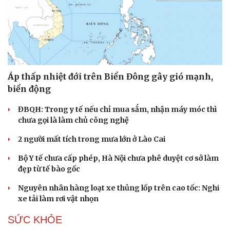
Áp thấp nhiệt đới trên Biển Đông gây gió mạnh,
biển động
ĐBQH: Trong y tế nếu chỉ mua sắm, nhận máy móc thì
chưa gọi là làm chủ công nghệ
2 người mất tích trong mưa lớn ở Lào Cai
Bộ Y tế chưa cấp phép, Hà Nội chưa phê duyệt cơ sở làm
đẹp từ tế bào gốc
Nguyên nhân hàng loạt xe thủng lốp trên cao tốc: Nghi
xe tải làm rơi vật nhọn
SỨC KHỎE