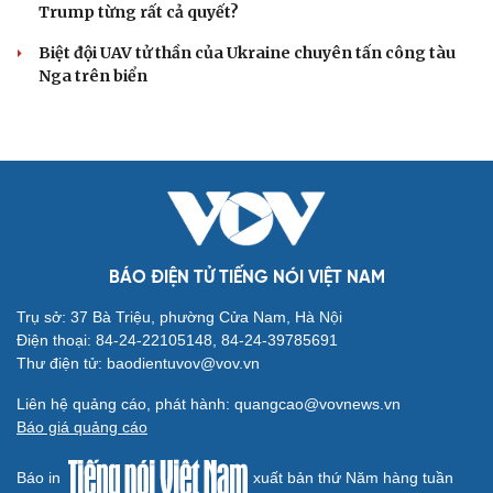
Tòa án Israel cấm sử dụng cá sấu để canh giữ nhà
tù giam khủng bố
Người di cư ngã gục sau khi bơi từ Ma Rốc sang Ceuta
Thái Lan cảnh báo phụ huynh, học sinh về ma túy LSD
“đội lốt” tem hoạt hình
UNESCO vinh danh Sarnath (Ấn Độ) - nơi Đức Phật
thuyết pháp đầu tiên
Trung Quốc đạt đột phá trong phát triển lúa lai vô tính
HỒ SƠ