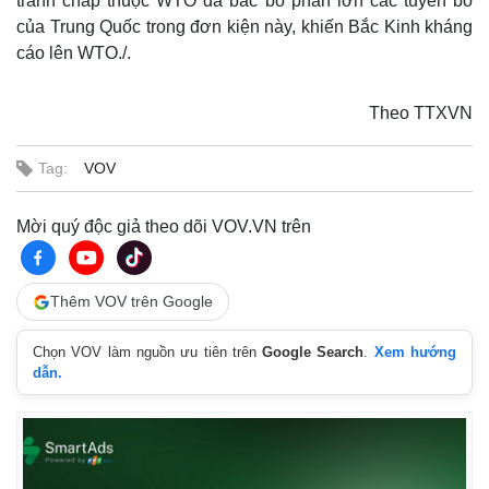
tranh chấp thuộc WTO đã bác bỏ phần lớn các tuyên bố
của Trung Quốc trong đơn kiện này, khiến Bắc Kinh kháng
cáo lên WTO./.
Theo TTXVN
Tag:
VOV
Mời quý độc giả theo dõi VOV.VN trên
Thêm VOV trên Google
Chọn VOV làm nguồn ưu tiên trên
Google Search
.
Xem hướng
dẫn.
Thế giới
Multimedia
Quan sát
Video
Cuộc sống đó đây
Ảnh