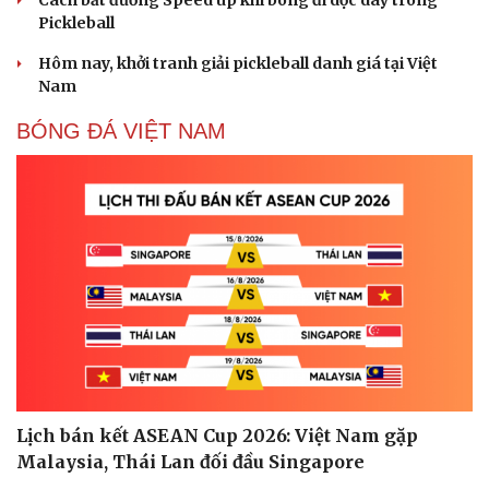
Truyện ngắn: Khoảng lặng
Truyện ngắn "Trong đoàn quân"
"Cái chết và sự bất tử" - cuốn sách thay đổi cách nhìn về
cuộc sống
PICKLEBALL
Pickleball Việt Nam có chung kết trong mơ tại Ho
Chi Minh City Open 2026
Lý Hoàng Nam, Trương Vinh Hiển tạo chung kết trong
mơ tại Ho Chi Minh City Open?
Nhập môn Pickleball: Hướng dẫn kỹ thuật Speed up
Backhand hai tay
Cách bắt đường Speed up khi bóng đi dọc dây trong