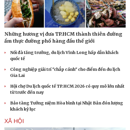
Những hương vị đưa TP.HCM thành thiên đường
ẩm thực đường phố hàng đầu thế giới
Nối đà tăng trưởng, du lịch Vĩnh Long hấp dẫn khách
quốc tế
Doanh nghiệp
Công nghệ
Công nghiệp giải trí "chắp cánh" cho điểm đến du lịch
Thông tin doanh nghiệp
Sành điệu
Gia Lai
Doanh nghiệp 24h
Tin Công nghệ
Doanh nhân
Trải nghiệm
Hội chợ Du lịch quốc tế TP.HCM 2026 có quy mô lớn nhất
Vì cộng đồng
Chuyển đổi số
từ trước đến nay
Bảo tàng Tưởng niệm Hòa bình tại Nhật Bản đón lượng
khách kỷ lục
XÃ HỘI