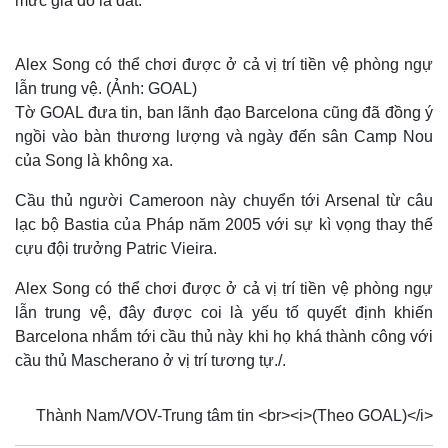
mức giá đó là đắt.
Alex Song có thể chơi được ở cả vị trí tiền vệ phòng ngự
lẫn trung vệ. (Ảnh: GOAL)
Tờ GOAL đưa tin, ban lãnh đạo Barcelona cũng đã đồng ý
ngồi vào bàn thương lượng và ngày đến sân Camp Nou
của Song là không xa.
Cầu thủ người Cameroon này chuyển tới Arsenal từ câu
lạc bộ Bastia của Pháp năm 2005 với sự kì vọng thay thế
cựu đội trưởng Patric Vieira.
Alex Song có thể chơi được ở cả vị trí tiền vệ phòng ngự
lẫn trung vệ, đây được coi là yếu tố quyết định khiến
Barcelona nhắm tới cầu thủ này khi họ khá thành công với
cầu thủ Mascherano ở vị trí tương tự./.
Thành Nam/VOV-Trung tâm tin <br><i>(Theo GOAL)</i>