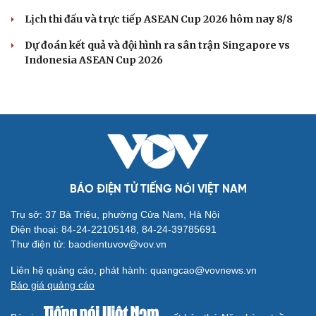
Singapore ở bán kết
Kết quả bóng đá Việt Nam hôm nay 8/8: Phong Phú Hà
Nam vô địch
ĐT Việt Nam tập hồi phục chuẩn bị cho bán kết ASEAN
Cup 2026
Hé lộ mục tiêu của đội tuyển nữ Việt Nam ở đấu trường
ASIAD 2026
BÓNG ĐÁ QUỐC TẾ
Kết quả ASEAN Cup 2026 hôm nay 8/8: Malaysia
thắng nhẹ, gặp ĐT Việt Nam ở bán kết
Cha của Lionel Messi qua đời ở tuổi 68
Dự đoán kết quả và đội hình ra sân trận Thái Lan vs
Myanmar ASEAN Cup 2026