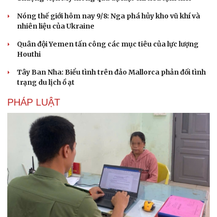
Phòng mạch online
Nóng thế giới hôm nay 9/8: Nga phá hủy kho vũ khí và
Ăn sạch sống khỏe
nhiên liệu của Ukraine
Quân đội Yemen tấn công các mục tiêu của lực lượng
Houthi
Tây Ban Nha: Biểu tình trên đảo Mallorca phản đối tình
trạng du lịch ồ ạt
PHÁP LUẬT