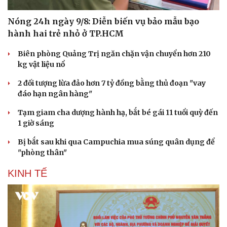
Nóng 24h ngày 9/8: Diễn biến vụ bảo mẫu bạo
hành hai trẻ nhỏ ở TP.HCM
Biên phòng Quảng Trị ngăn chặn vận chuyển hơn 210
kg vật liệu nổ
2 đối tượng lừa đảo hơn 7 tỷ đồng bằng thủ đoạn "vay
đáo hạn ngân hàng"
Tạm giam cha dượng hành hạ, bắt bé gái 11 tuổi quỳ đến
1 giờ sáng
Bị bắt sau khi qua Campuchia mua súng quân dụng để
"phòng thân"
KINH TẾ