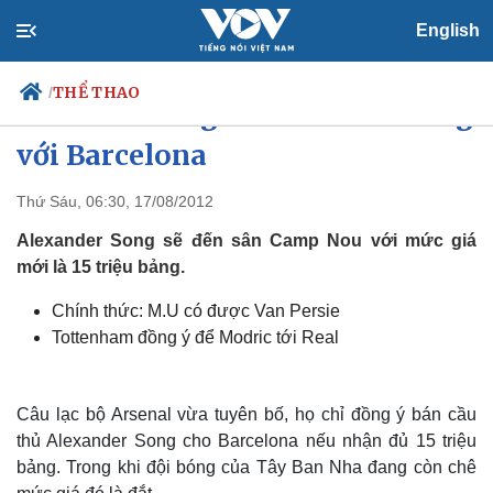
English
THỂ THAO
/
Arsenal chốt giá Alexander Song
với Barcelona
Thứ Sáu, 06:30, 17/08/2012
Chính trị
Xã hội
Đảng
Tin 24h
Alexander Song sẽ đến sân Camp Nou với mức giá
Tổ chức nhân sự
Dự báo thời tiết
mới là 15 triệu bảng.
Quốc hội
Giáo dục
Nhận diện sự thật
Dấu ấn VOV
Chính thức: M.U có được Van Persie
Việc làm
Tottenham đồng ý để Modric tới Real
Biển đảo
Câu lạc bộ Arsenal vừa tuyên bố, họ chỉ đồng ý bán cầu
thủ Alexander Song cho Barcelona nếu nhận đủ 15 triệu
bảng. Trong khi đội bóng của Tây Ban Nha đang còn chê