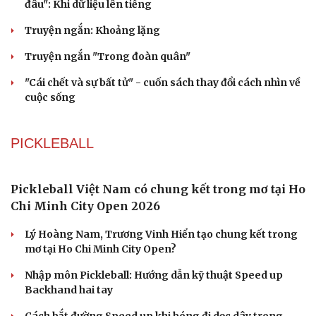
Dấu hiệu tiền mãn kinh sớm phụ nữ cần biết
VĂN HỌC
Du lịch
Podcast
Tư vấn
Câu chuyện thời sự
Săn Tour
Đọc truyện đêm khuya
check-in
Cửa sổ tình yêu
Kể chuyện cho bé
Hạt giống tâm hồn
Cuốn sách giúp người bận rộn thoát khỏi vòng
xoáy kiệt sức
"Bẫy bản năng - Trực giác của bạn không đáng tin
đâu": Khi dữ liệu lên tiếng