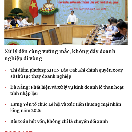
Văn hóa
Giải trí
Sân khấu - Điện ảnh
Nghệ sĩ
Văn học
Thời trang
Âm nhạc
Sao Việt
Di sản
Xử lý đến cùng vướng mắc, không đẩy doanh
nghiệp đi vòng
Thí điểm phường XHCN Lào Cai: Khi chính quyền xoay
sở thủ tục thay doanh nghiệp
Đà Nẵng: Phát hiện và xử lý vụ kinh doanh lô than hoạt
tính nhập lậu
Hưng Yên tổ chức Lễ hội và xúc tiến thương mại nhãn
lồng năm 2026
Bài toán hút vốn, không chỉ là chuyển đổi xanh