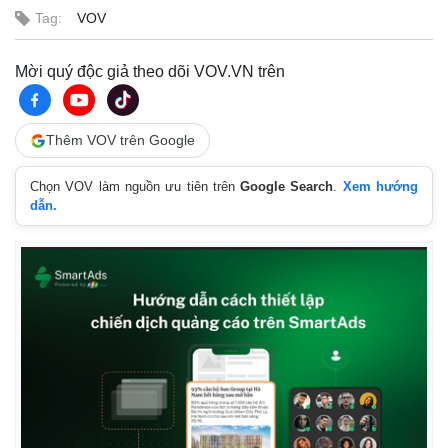
Tag:
VOV
Mời quý độc giả theo dõi VOV.VN trên
Thêm VOV trên Google
Chọn VOV làm nguồn ưu tiên trên
Google Search
.
Xem hướng
dẫn.
Thế giới
Multimedia
Quan sát
Video
Cuộc sống đó đây
Ảnh
Hồ sơ
E-Magazine
Infographic