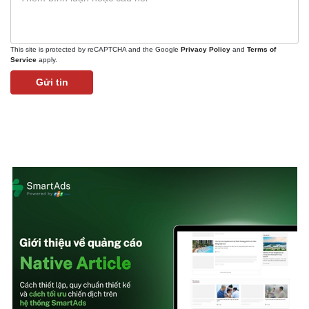
This site is protected by reCAPTCHA and the Google
Privacy Policy
and
Terms of
Service
apply.
Gửi tin
Kinh tế
Thị trường
Bất động sản
Giá vàng
Khởi nghiệp
Tiêu dùng