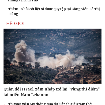
tháng tại Phú Thọ
Thêm 18 hài cốt liệt sĩ được quy tập tại Công viên Lê Thị
Riêng
THẾ GIỚI
Sức khỏe
Đời sống
Dinh dưỡng - món ngon
Nhà đẹp
Cây thuốc
Blog
Quân đội Israel xâm nhập trở lại “vùng thí điểm”
Sản phụ khoa
Tình yêu - Gia đình
Nhi khoa
tại miền Nam Lebanon
Nam khoa
Thượng viện Mỹ thông qua dự luật chi tiêu tạm thời
Làm đẹp - giảm cân