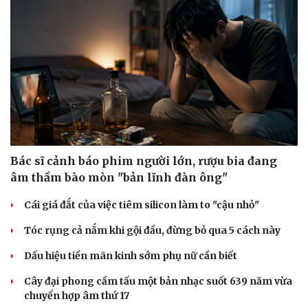
Pháp luật
Quân sự - Quốc phòng
Vụ án
Vũ khí
Tin nóng
Việt Nam
Tư vấn luật
Phân tích
Bác sĩ cảnh báo phim người lớn, rượu bia đang
âm thầm bào mòn "bản lĩnh đàn ông"
Cái giá đắt của việc tiêm silicon làm to "cậu nhỏ"
Tóc rụng cả nắm khi gội đầu, đừng bỏ qua 5 cách này
Dấu hiệu tiền mãn kinh sớm phụ nữ cần biết
Cây đại phong cầm tấu một bản nhạc suốt 639 năm vừa
chuyển hợp âm thứ 17