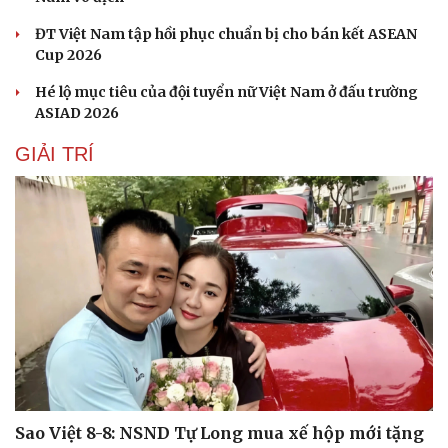
ĐT Việt Nam tập hồi phục chuẩn bị cho bán kết ASEAN
Cup 2026
Hé lộ mục tiêu của đội tuyển nữ Việt Nam ở đấu trường
ASIAD 2026
Thể thao
Ô tô - Xe máy
Bóng đá
Ô tô
GIẢI TRÍ
Lịch thi đấu bóng đá
Xe máy
Thế giới thể thao
Tư vấn
eSports
Hậu trường
Sao Việt 8-8: NSND Tự Long mua xế hộp mới tặng