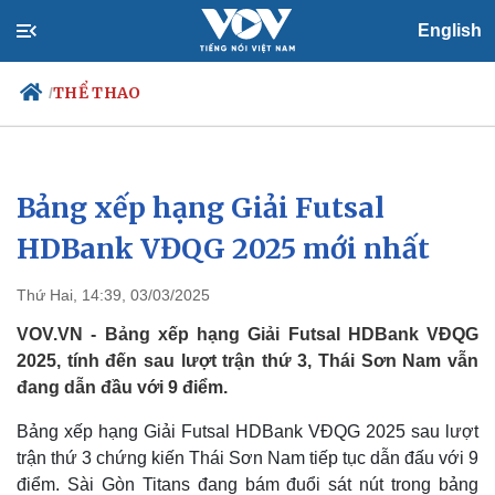
English
THỂ THAO
/
Bảng xếp hạng Giải Futsal
Chính trị
Xã hội
Đảng
Tin 24h
HDBank VĐQG 2025 mới nhất
Tổ chức nhân sự
Dự báo thời tiết
Quốc hội
Giáo dục
Thứ Hai, 14:39, 03/03/2025
Nhận diện sự thật
Dấu ấn VOV
Việc làm
VOV.VN - Bảng xếp hạng Giải Futsal HDBank VĐQG
Biển đảo
2025, tính đến sau lượt trận thứ 3, Thái Sơn Nam vẫn
đang dẫn đầu với 9 điểm.
Bảng xếp hạng Giải Futsal HDBank VĐQG 2025 sau lượt
trận thứ 3 chứng kiến Thái Sơn Nam tiếp tục dẫn đấu với 9
điểm. Sài Gòn Titans đang bám đuổi sát nút trong bảng