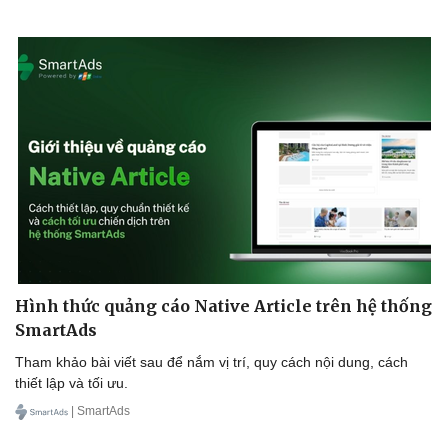
Thể thao
Ô tô - Xe máy
Bóng đá
Ô tô
Lịch thi đấu bóng đá
Xe máy
Thế giới thể thao
Tư vấn
eSports
Hậu trường
Hình thức quảng cáo Native Article trên hệ thống
SmartAds
Tham khảo bài viết sau để nắm vị trí, quy cách nội dung, cách
thiết lập và tối ưu.
| SmartAds