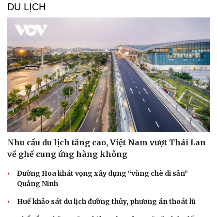
DU LỊCH
Sức khỏe
Đời sống
Dinh dưỡng - món ngon
Nhà đẹp
Cây thuốc
Blog
Sản phụ khoa
Tình yêu - Gia đình
Nhi khoa
Nam khoa
Làm đẹp - giảm cân
Nhu cầu du lịch tăng cao, Việt Nam vượt Thái Lan
Phòng mạch online
về ghế cung ứng hàng không
Ăn sạch sống khỏe
Đường Hoa khát vọng xây dựng “vùng chè di sản”
Quảng Ninh
Huế khảo sát du lịch đường thủy, phương án thoát lũ