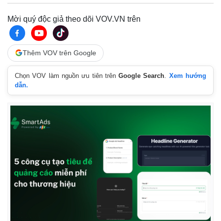
Mời quý độc giả theo dõi VOV.VN trên
Thêm VOV trên Google
Chọn VOV làm nguồn ưu tiên trên
Google Search
.
Xem hướng
dẫn.
Thế giới
Multimedia
Quan sát
Video
Cuộc sống đó đây
Ảnh
Hồ sơ
E-Magazine
Infographic