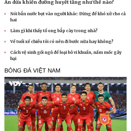
Ăn dứa khiến đường huyết tăng như thế nào?
Nói bắn nước bọt vào người khác: Đừng để khó xử cho cả
hai
Doanh nghiệp
Công nghệ
Làm gì khi thấy tổ ong bắp cày trong nhà?
Thông tin doanh nghiệp
Sành điệu
Về tuổi xế chiều tôi có nên đi bước nữa hay không?
Doanh nghiệp 24h
Tin Công nghệ
Doanh nhân
Trải nghiệm
Cách vệ sinh gối ngủ để loại bỏ vi khuẩn, nấm mốc gây
Vì cộng đồng
Chuyển đổi số
hại
BÓNG ĐÁ VIỆT NAM