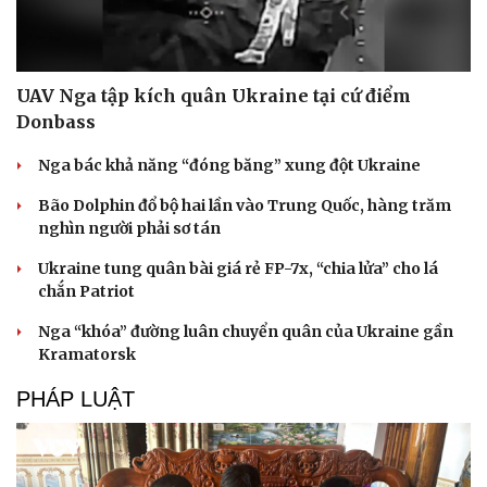
UAV Nga tập kích quân Ukraine tại cứ điểm
Donbass
Nga bác khả năng “đóng băng” xung đột Ukraine
Bão Dolphin đổ bộ hai lần vào Trung Quốc, hàng trăm
nghìn người phải sơ tán
Ukraine tung quân bài giá rẻ FP-7x, “chia lửa” cho lá
chắn Patriot
Văn hóa
Giải trí
Nga “khóa” đường luân chuyển quân của Ukraine gần
Sân khấu - Điện ảnh
Nghệ sĩ
Kramatorsk
Văn học
Thời trang
Âm nhạc
Sao Việt
PHÁP LUẬT
Di sản