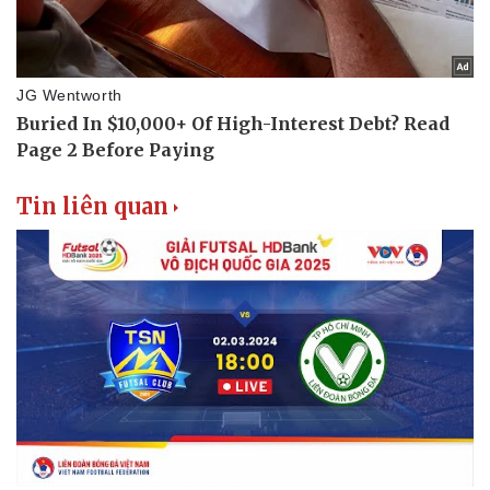
Vụ án
Vũ khí
Tin nóng
Việt Nam
Tư vấn luật
Phân tích
Tin liên quan