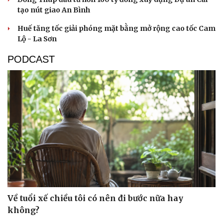
tạo nút giao An Bình
Huế tăng tốc giải phóng mặt bằng mở rộng cao tốc Cam
Lộ - La Sơn
PODCAST
Du lịch
Podcast
Tư vấn
Câu chuyện thời sự
Về tuổi xế chiều tôi có nên đi bước nữa hay
Săn Tour
Đọc truyện đêm khuya
không?
check-in
Cửa sổ tình yêu
Kể chuyện cho bé