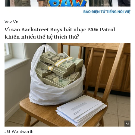
Kinh tế
Thị trường
Bất động sản
Giá vàng
Khởi nghiệp
Tiêu dùng
Tỷ giá
Chứng khoán