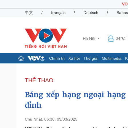
VO
中文
/
français
/
Deutsch
/
Bahas
34°C
Hà Nội
Chính trị
Xã hội
Thế giới
Multimedia
K
Chính trị
Xã hội
Đảng
Tin 24h
THỂ THAO
Tổ chức nhân sự
Dự báo thời tiết
Quốc hội
Giáo dục
Bảng xếp hạng ngoại hạng 
Nhận diện sự thật
Dấu ấn VOV
Việc làm
đỉnh
Biển đảo
Pháp luật
Quân sự - Quốc phòng
Chủ Nhật, 06:30, 09/03/2025
Vụ án
Vũ khí