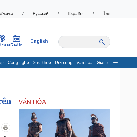
ສາລາວ
/
Русский
/
Español
/
ไทย
English
dcast
Radio
ệp
Công nghệ
Sức khỏe
Đời sống
Văn hóa
Giải trí
inh tế
Thị trường
ất động sản
Giá vàng
hởi nghiệp
Tiêu dùng
Tỷ giá
rên
VĂN HÓA
Chứng khoán
Giá cà phê
oanh nghiệp
Công nghệ
hông tin doanh nghiệp
Sành điệu