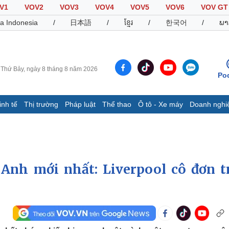
V1
VOV2
VOV3
VOV4
VOV5
VOV6
VOV GT
a Indonesia
/
日本語
/
ខ្មែរ
/
한국어
/
ພາ
Thứ Bảy, ngày 8 tháng 8 năm 2026
Po
inh tế
Thị trường
Pháp luật
Thể thao
Ô tô - Xe máy
Doanh nghi
Thế giới
Multimedia
K
Quan sát
Video
B
Cuộc sống đó đây
Ảnh
K
Hồ sơ
E-Magazine
Anh mới nhất: Liverpool cô đơn t
Infographic
Thể thao
Ô tô - Xe máy
D
Bóng đá
Ô tô
T