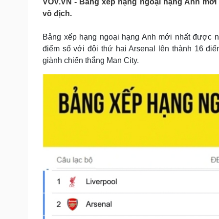
VOV.VN - Bảng xếp hạng ngoại hạng Anh mới 
Tin nóng
Việt Nam
vô địch.
Tư vấn luật
Phân tích
Bảng xếp hạng ngoại hạng Anh mới nhất được ng
điểm số với đội thứ hai Arsenal lên thành 16 điể
Sức khỏe
Đời sống
giành chiến thắng Man City.
Dinh dưỡng - món ngon
Nhà đẹp
Cây thuốc
Blog
Sản phụ khoa
Tình yêu - Gia đình
Nhi khoa
Nam khoa
Làm đẹp - giảm cân
Phòng mạch online
Ăn sạch sống khỏe
Cải chính