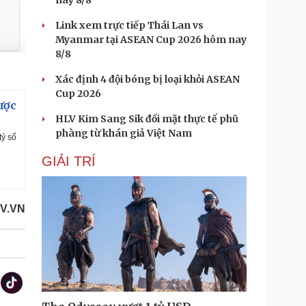
nay 8/8
Link xem trực tiếp Thái Lan vs
Myanmar tại ASEAN Cup 2026 hôm nay
8/8
Xác định 4 đội bóng bị loại khỏi ASEAN
Cup 2026
ược
HLV Kim Sang Sik đối mặt thực tế phũ
phàng từ khán giả Việt Nam
tỷ số
GIẢI TRÍ
OV.VN