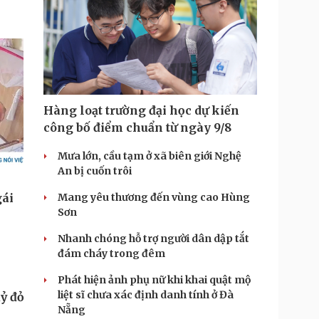
Hàng loạt trường đại học dự kiến
công bố điểm chuẩn từ ngày 9/8
Mưa lớn, cầu tạm ở xã biên giới Nghệ
An bị cuốn trôi
Mang yêu thương đến vùng cao Hùng
Sơn
Nhanh chóng hỗ trợ người dân dập tắt
đám cháy trong đêm
Phát hiện ảnh phụ nữ khi khai quật mộ
liệt sĩ chưa xác định danh tính ở Đà
ỷ đỏ
Nẵng