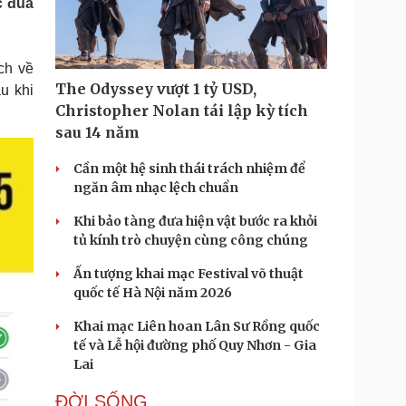
c đua
Doanh nghiệp 24h
Tin Công nghệ
Doanh nhân
Trải nghiệm
ì cộng đồng
Chuyển đổi số
ch về
The Odyssey vượt 1 tỷ USD,
u khi
u lịch
Podcast
Christopher Nolan tái lập kỳ tích
Tư vấn
Câu chuyện thời sự
sau 14 năm
Săn Tour
Đọc truyện đêm khuya
heck-in
Cửa sổ tình yêu
Cần một hệ sinh thái trách nhiệm để
Kể chuyện cho bé
ngăn âm nhạc lệch chuẩn
Hạt giống tâm hồn
Khi bảo tàng đưa hiện vật bước ra khỏi
tủ kính trò chuyện cùng công chúng
Ấn tượng khai mạc Festival võ thuật
quốc tế Hà Nội năm 2026
Khai mạc Liên hoan Lân Sư Rồng quốc
tế và Lễ hội đường phố Quy Nhơn - Gia
Lai
ĐỜI SỐNG