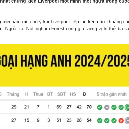
nhất chứng kiến Liverpool một mình một ngựa trong cuộ
Lịch thi đấu bóng đá
Xe máy
Thế giới thể thao
Tư vấn
eSports
V
Hậu trường
ười hâm mộ chú ý khi Liverpool tiếp tục kéo dãn khoảng cá
m. Ngoài ra, Nottingham Forest cũng giữ vững vị trí thứ ba sa
Văn hóa
Giải trí
D
Sân khấu - Điện ảnh
Nghệ sĩ
Văn học
Thời trang
Âm nhạc
Sao Việt
c
Di sản