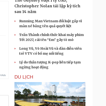
The Odyssey vượt 1 tỷ USD,
Christopher Nolan tái lập kỳ tích
sau 14 năm
Running Man Vietnam đổi luật gấp vì
màn xé bảng tên quá quyết liệt
Trấn Thành chính thức khai máy phim
Tết 2027, cái tên “Em” gây tò mò
Long Vũ, Võ Hoài Vũ và dàn diễn viên
trẻ VTV có bố mẹ nổi tiếng
Lý do thần tượng K-pop liên tiếp tạm
ngừng hoạt động
DU LỊCH