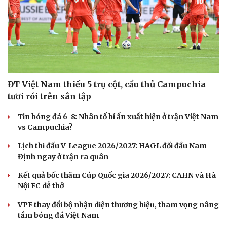
ĐT Việt Nam thiếu 5 trụ cột, cầu thủ Campuchia
tươi rói trên sân tập
Tin bóng đá 6-8: Nhân tố bí ẩn xuất hiện ở trận Việt Nam
vs Campuchia?
Thể thao
Ô tô - Xe máy
Lịch thi đấu V-League 2026/2027: HAGL đối đầu Nam
Bóng đá
Ô tô
Định ngay ở trận ra quân
Lịch thi đấu bóng đá
Xe máy
Kết quả bốc thăm Cúp Quốc gia 2026/2027: CAHN và Hà
Thế giới thể thao
Tư vấn
Nội FC dễ thở
eSports
Hậu trường
VPF thay đổi bộ nhận diện thương hiệu, tham vọng nâng
tầm bóng đá Việt Nam