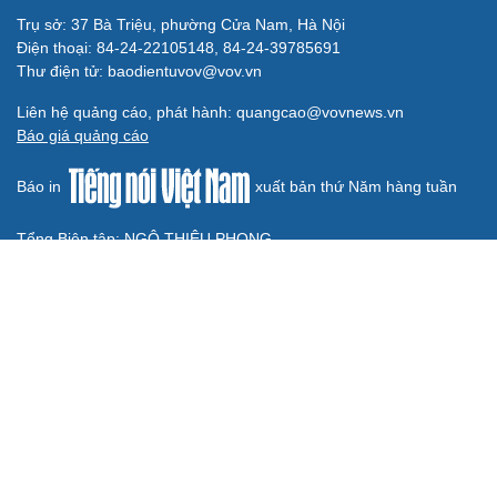
Arsenal trước mùa giải Ngoại hạng Anh
2026/2027: Vị thế ĐKVĐ
Messi tỏa sáng rực rỡ ở lần đầu đá chính sau World Cup
2026
Lịch thi đấu và trực tiếp bóng đá hôm nay 6/8: Sôi động
Cúp châu Âu
Cuộc đua vào bán kết ASEAN Cup 2026 “căng như dây
đàn”
ĐT Thái Lan có thành tích hơn ĐT Việt Nam, vẫn có
nguy cơ bị loại sớm ở ASEAN Cup