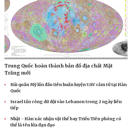
Sức khỏe
Đời sống
Dinh dưỡng - món ngon
Nhà đẹp
Cây thuốc
Blog
Sản phụ khoa
Tình yêu - Gia đình
Nhi khoa
Nam khoa
Trung Quốc hoàn thành bản đồ địa chất Mặt
Làm đẹp - giảm cân
Trăng mới
Phòng mạch online
Ăn sạch sống khỏe
Hải quân Mỹ lần đầu tiên huấn luyện UAV cảm tử tại Hàn
Quốc
Israel tấn công dữ dội vào Lebanon trong 2 ngày liên
tiếp
Nhật - Hàn xác nhận vật thể bay Triều Tiên phóng có
thể là tên lửa đạn đạo