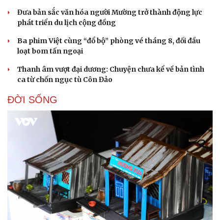
Đưa bản sắc văn hóa người Mường trở thành động lực
phát triển du lịch cộng đồng
Ba phim Việt cùng “đổ bộ” phòng vé tháng 8, đối đầu
loạt bom tấn ngoại
Thanh âm vượt đại dương: Chuyện chưa kể về bản tình
ca từ chốn ngục tù Côn Đảo
Pháp luật
Quân sự - Quốc phòng
ĐỜI SỐNG
Vụ án
Vũ khí
Tin nóng
Việt Nam
Tư vấn luật
Phân tích