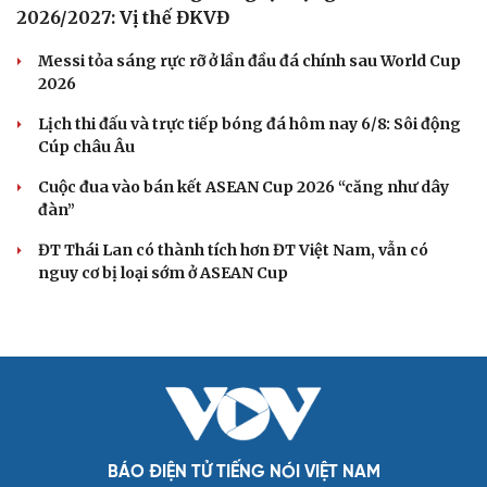
ĐT Việt Nam thiếu 5 trụ cột, cầu thủ Campuchia
tươi rói trên sân tập
Tin bóng đá 6-8: Nhân tố bí ẩn xuất hiện ở trận Việt Nam
vs Campuchia?
Lịch thi đấu V-League 2026/2027: HAGL đối đầu Nam
Định ngay ở trận ra quân
Kết quả bốc thăm Cúp Quốc gia 2026/2027: CAHN và Hà
Nội FC dễ thở
VPF thay đổi bộ nhận diện thương hiệu, tham vọng nâng
tầm bóng đá Việt Nam
BÓNG ĐÁ QUỐC TẾ