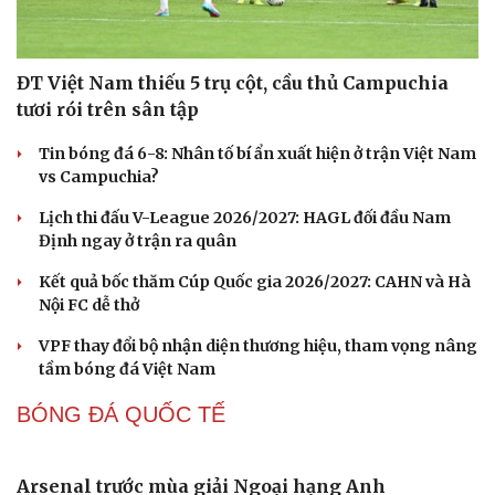
Nam
Nhập môn Pickleball: Phân tích nguyên lý hình tam
giác khi Speed up
FPT Play độc quyền phát sóng PPA Asia 500 tại TP. Hồ
Chí Minh
Cải chính
Cách bắt đường Speed up khi bóng ở vị trí ô 2 trong
Pickleball
BÓNG ĐÁ VIỆT NAM