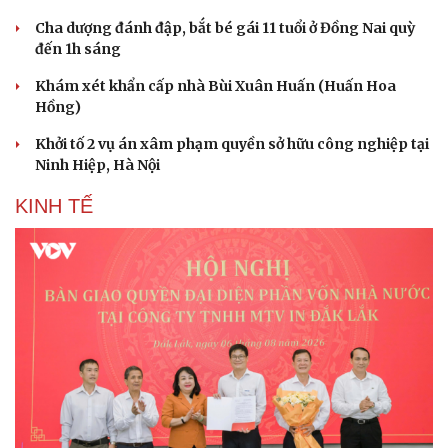
Cha dượng đánh đập, bắt bé gái 11 tuổi ở Đồng Nai quỳ
đến 1h sáng
Khám xét khẩn cấp nhà Bùi Xuân Huấn (Huấn Hoa
Hồng)
Khởi tố 2 vụ án xâm phạm quyền sở hữu công nghiệp tại
Ninh Hiệp, Hà Nội
KINH TẾ
Văn hóa
Giải trí
Sân khấu - Điện ảnh
Nghệ sĩ
Văn học
Thời trang
Âm nhạc
Sao Việt
Di sản