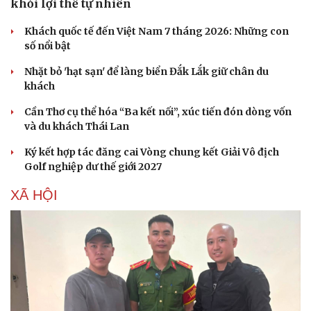
khỏi lợi thế tự nhiên
Thông tin doanh nghiệp
Sành điệu
Doanh nghiệp 24h
Tin Công nghệ
Khách quốc tế đến Việt Nam 7 tháng 2026: Những con
Doanh nhân
Trải nghiệm
số nổi bật
Vì cộng đồng
Chuyển đổi số
Nhặt bỏ 'hạt sạn' để làng biển Đắk Lắk giữ chân du
khách
Cần Thơ cụ thể hóa “Ba kết nối”, xúc tiến đón dòng vốn
và du khách Thái Lan
Ký kết hợp tác đăng cai Vòng chung kết Giải Vô địch
Golf nghiệp dư thế giới 2027
XÃ HỘI