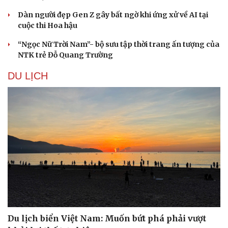
Dàn người đẹp Gen Z gây bất ngờ khi ứng xử về AI tại
cuộc thi Hoa hậu
“Ngọc Nữ Trời Nam”- bộ sưu tập thời trang ấn tượng của
NTK trẻ Đỗ Quang Trường
DU LỊCH
Du lịch biển Việt Nam: Muốn bứt phá phải vượt
Doanh nghiệp
Công nghệ