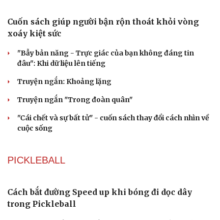
Tư vấn
Câu chuyện thời sự
Săn Tour
Đọc truyện đêm khuya
check-in
Cửa sổ tình yêu
Kể chuyện cho bé
Hạt giống tâm hồn
Cuốn sách giúp người bận rộn thoát khỏi vòng
xoáy kiệt sức
"Bẫy bản năng - Trực giác của bạn không đáng tin
đâu": Khi dữ liệu lên tiếng
Truyện ngắn: Khoảng lặng
Truyện ngắn "Trong đoàn quân"