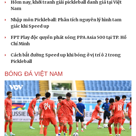
"Cái chết và sự bất tử" - cuốn sách thay đổi cách nhìn về
cuộc sống
PICKLEBALL
Cách bắt đường Speed up khi bóng đi dọc dây
trong Pickleball
Hôm nay, khởi tranh giải pickleball danh giá tại Việt