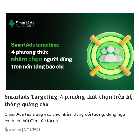
Kinh tế
Thị trường
Bất động sản
Giá vàng
Khởi nghiệp
Tiêu dùng
Tỷ giá
Chứng khoán
Giá cà phê
Smartads Targeting: 4 phương thức chọn trên hệ
thống quảng cáo
SmartAds tập trung vào việc nhắm đúng đối tượng, đúng ngữ
cảnh và thời điểm để tối ưu.
| SmartAds