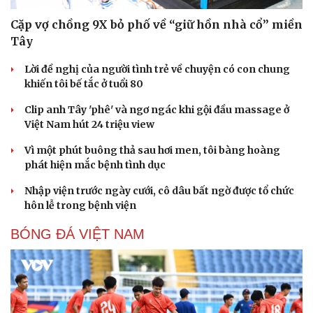
Cặp vợ chồng 9X bỏ phố về “giữ hồn nhà cổ” miền
Tây
Lời đề nghị của người tình trẻ về chuyện có con chung
khiến tôi bế tắc ở tuổi 80
Clip anh Tây 'phê' và ngơ ngác khi gội đầu massage ở
Việt Nam hút 24 triệu view
Vì một phút buông thả sau hơi men, tôi bàng hoàng
phát hiện mắc bệnh tình dục
Nhập viện trước ngày cưới, cô dâu bất ngờ được tổ chức
hôn lễ trong bệnh viện
BÓNG ĐÁ VIỆT NAM