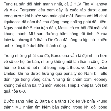
Tung ra sân đội hình mạnh nhất, cả 2 HLV Tito Villanova
và Alex Ferguson đều xem đây là cuộc tập dượt quan
trọng trước khi bước vào mùa giải mới. Barca với lối chơi
tiquitacca đã nắm thế chủ động trong những phút đầu tiên.
Ngay phút thứ 5 của trận đấu, Messi có cơ hội đối mặt với
khung thành MU sau đường bấm bóng rất tinh tế của
Iniesta, nhưng thủ thành De Gea đã băng ra kịp thời khiến
anh không thể dứt điểm thành công.
Trong những phút sau đó, Barcelona vẫn là đội nhỉnh hơn
về số cơ hội ăn bàn, nhưng không một lần thành công. Cơ
hội mở tỉ số rõ nét nhất trong hiệp 1 thuộc về Manchester
United, khi họ được hưởng quả penalty do Nani bị Tello
đốn ngã trong vòng cấm. Nhưng từ chấm 11m Rooney
không thể đánh bại thủ môn Valdes. Hiệp 1 khép lại với kết
quả hòa 0-0.
Bước sang hiệp 2, Barca gia tăng sức ép về phía khung
thành MU nhằm tìm kiếm bàn thắng, trong khi đội bóng