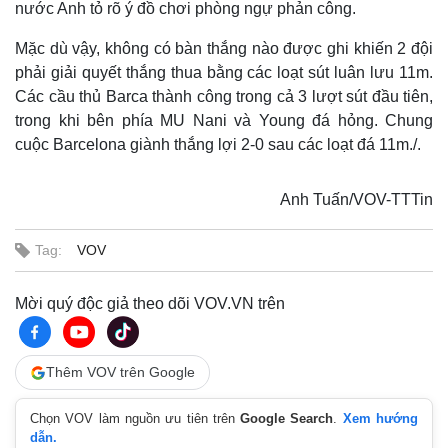
nước Anh tỏ rõ ý đồ chơi phòng ngự phản công.
Mặc dù vậy, không có bàn thắng nào được ghi khiến 2 đội
phải giải quyết thắng thua bằng các loạt sút luân lưu 11m.
Các cầu thủ Barca thành công trong cả 3 lượt sút đầu tiên,
trong khi bên phía MU Nani và Young đá hỏng. Chung
cuộc Barcelona giành thắng lợi 2-0 sau các loạt đá 11m./.
Anh Tuấn/VOV-TTTin
Tag:
VOV
Mời quý độc giả theo dõi VOV.VN trên
Thế giới
Multimedia
Thêm VOV trên Google
Quan sát
Video
Cuộc sống đó đây
Ảnh
Chọn VOV làm nguồn ưu tiên trên
Google Search
.
Xem hướng
Hồ sơ
E-Magazine
dẫn.
Infographic