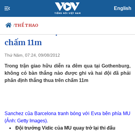
English
THỂ THAO
/
Barca đánh bại MU 2-0 trên
chấm 11m
Thứ Năm, 07:24, 09/08/2012
Chính trị
Xã hội
Đảng
Tin 24h
Trong trận giao hữu diễn ra đêm qua tại Gothenburg,
Tổ chức nhân sự
Dự báo thời tiết
không có bàn thắng nào được ghi và hai đội đã phải
Quốc hội
Giáo dục
phân định thắng thua trên chấm 11m
Nhận diện sự thật
Dấu ấn VOV
Việc làm
Biển đảo
Sanchez của Barcelona tranh bóng với Evra bên phía MU
(Ảnh: Getty Images).
Đội trưởng Vidic của MU quay trở lại thi đấu