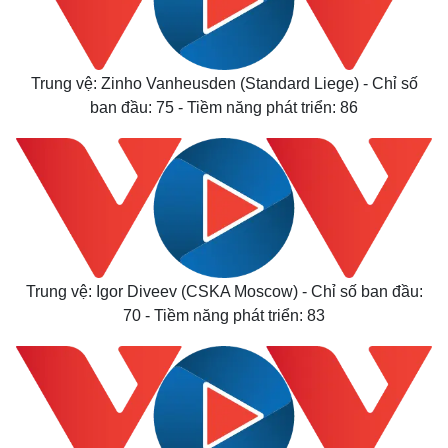
Trung vệ: Zinho Vanheusden (Standard Liege) - Chỉ số
ban đầu: 75 - Tiềm năng phát triển: 86
Thế giới
Multimedia
Quan sát
Video
Cuộc sống đó đây
Ảnh
Hồ sơ
E-Magazine
Infographic
Trung vệ: Igor Diveev (CSKA Moscow) - Chỉ số ban đầu:
70 - Tiềm năng phát triển: 83