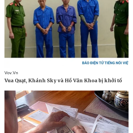
Cây thuốc
Blog
Sản phụ khoa
Tình yêu - Gia đình
Nhi khoa
Nam khoa
Làm đẹp - giảm cân
Phòng mạch online
Ăn sạch sống khỏe