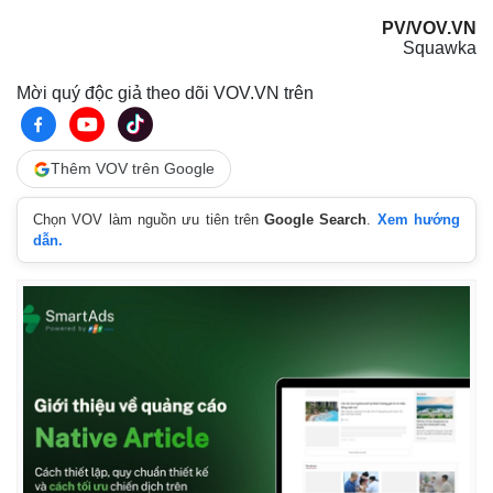
PV/VOV.VN
Squawka
Mời quý độc giả theo dõi VOV.VN trên
Pháp luật
Quân sự - Quốc phòng
Vụ án
Vũ khí
Tin nóng
Việt Nam
Thêm VOV trên Google
Tư vấn luật
Phân tích
Chọn VOV làm nguồn ưu tiên trên
Google Search
.
Xem hướng
dẫn.