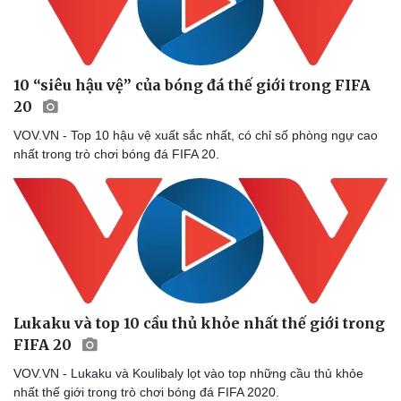
10 “siêu hậu vệ” của bóng đá thế giới trong FIFA
20
VOV.VN - Top 10 hậu vệ xuất sắc nhất, có chỉ số phòng ngự cao
nhất trong trò chơi bóng đá FIFA 20.
Lukaku và top 10 cầu thủ khỏe nhất thế giới trong
FIFA 20
Du lịch
Podcast
Tư vấn
Câu chuyện thời sự
VOV.VN - Lukaku và Koulibaly lọt vào top những cầu thủ khỏe
Săn Tour
Đọc truyện đêm khuya
nhất thế giới trong trò chơi bóng đá FIFA 2020.