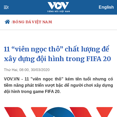
English
BÓNG ĐÁ VIỆT NAM
/
11 “viên ngọc thô” chất lượng để
Chính trị
Xã hội
Đảng
Tin 24h
xây dựng đội hình trong FIFA 20
Tổ chức nhân sự
Dự báo thời tiết
Quốc hội
Giáo dục
Thứ Hai, 08:00, 30/03/2020
Nhận diện sự thật
Dấu ấn VOV
Việc làm
VOV.VN - 11 "viên ngọc thô" kém tên tuổi nhưng có
Biển đảo
tiềm năng phát triển vượt bậc để người chơi xây dựng
đội hình trong game FIFA 20.