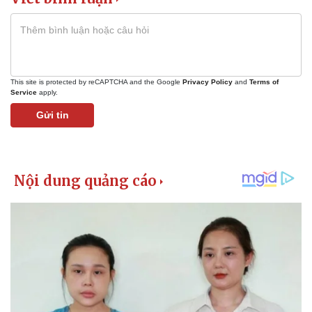
Thể thao
Ô tô - Xe máy
Bóng đá
Ô tô
Lịch thi đấu bóng đá
Xe máy
Thế giới thể thao
Tư vấn
This site is protected by reCAPTCHA and the Google
Privacy Policy
and
Terms of
eSports
Service
apply.
Hậu trường
Gửi tin