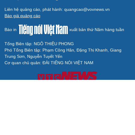
Liên hệ quảng cáo, phát hành: quangcao@vovnews.vn
Báo giá quảng cáo
Báo in
xuất bản thứ Năm hàng tuần
Tổng Biên tập: NGÔ THIỆU PHONG
Phó Tổng Biên tập: Phạm Công Hân, Đặng Thị Khanh, Giang
Trung Sơn, Nguyễn Tuyết Yến
Cơ quan chủ quản: ĐÀI TIẾNG NÓI VIỆT NAM
Không được sao chép lại bất kỳ thông tin nào từ website này khi
chưa có sự đồng ý bằng văn bản của Báo Điện tử Tiếng nói Việt
Nam