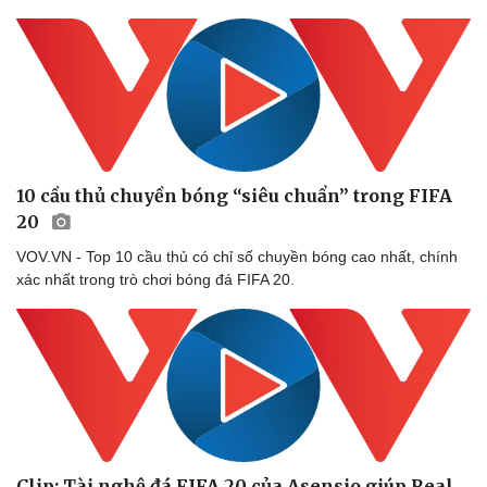
check-in
Cửa sổ tình yêu
Kể chuyện cho bé
Hạt giống tâm hồn
10 cầu thủ chuyền bóng “siêu chuẩn” trong FIFA
20
VOV.VN - Top 10 cầu thủ có chỉ số chuyền bóng cao nhất, chính
xác nhất trong trò chơi bóng đá FIFA 20.
Clip: Tài nghệ đá FIFA 20 của Asensio giúp Real