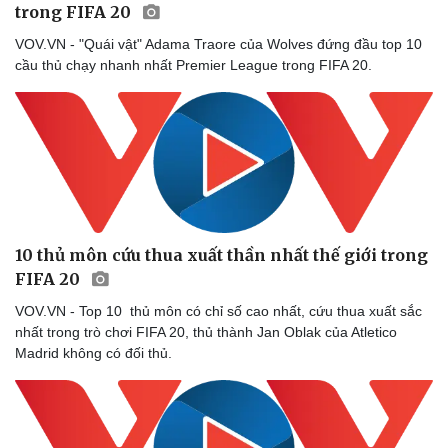
trong FIFA 20
Sân khấu - Điện ảnh
Nghệ sĩ
Văn học
Thời trang
VOV.VN - "Quái vật" Adama Traore của Wolves đứng đầu top 10
Âm nhạc
Sao Việt
cầu thủ chạy nhanh nhất Premier League trong FIFA 20.
Di sản
10 thủ môn cứu thua xuất thần nhất thế giới trong
FIFA 20
VOV.VN - Top 10 thủ môn có chỉ số cao nhất, cứu thua xuất sắc
nhất trong trò chơi FIFA 20, thủ thành Jan Oblak của Atletico
Madrid không có đối thủ.