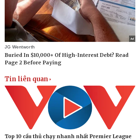
Tin liên quan
Top 10 cầu thủ chạy nhanh nhất Premier League
Văn hóa
Giải trí