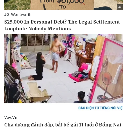
Doanh nghiệp
Công nghệ
Thông tin doanh nghiệp
Sành điệu
Doanh nghiệp 24h
Tin Công nghệ
Doanh nhân
Trải nghiệm
Vì cộng đồng
Chuyển đổi số