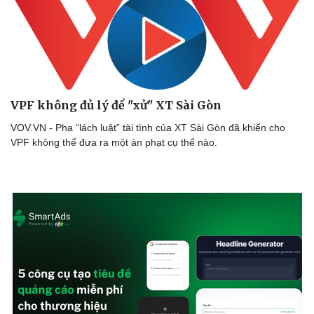
Sức khỏe
Đời sống
Dinh dưỡng - món ngon
Nhà đẹp
Cây thuốc
Blog
Sản phụ khoa
Tình yêu - Gia đình
Nhi khoa
Nam khoa
Làm đẹp - giảm cân
VPF không đủ lý để "xử" XT Sài Gòn
Phòng mạch online
VOV.VN - Pha “lách luật” tài tình của XT Sài Gòn đã khiến cho
Ăn sạch sống khỏe
VPF không thể đưa ra một án phạt cụ thể nào.