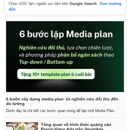
Chọn VOV làm nguồn ưu tiên trên
Google Search
.
Xem hướng
dẫn.
Kinh tế
Thị trường
Bất động sản
Giá vàng
6 bước xây dựng media plan: từ nghiên cứu đối thủ đến
Khởi nghiệp
Tiêu dùng
đo lường
Tỷ giá
Dưới đây là chi tiết các bước quan trọng để lập một Media Plan.
Chứng khoán
Giá cà phê
Tổng quan về hình thức quảng cáo
Brand Video Ads trên SmartAds