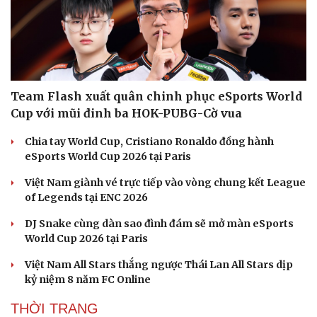
Văn hóa
Giải trí
Team Flash xuất quân chinh phục eSports World
Sân khấu - Điện ảnh
Nghệ sĩ
Cup với mũi đinh ba HOK-PUBG-Cờ vua
Văn học
Thời trang
Chia tay World Cup, Cristiano Ronaldo đồng hành
Âm nhạc
Sao Việt
eSports World Cup 2026 tại Paris
Di sản
Việt Nam giành vé trực tiếp vào vòng chung kết League
of Legends tại ENC 2026
DJ Snake cùng dàn sao đình đám sẽ mở màn eSports
World Cup 2026 tại Paris
Việt Nam All Stars thắng ngược Thái Lan All Stars dịp
kỷ niệm 8 năm FC Online
THỜI TRANG