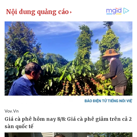
Pháp luật
Quân sự - Quốc phòng
Vụ án
Vũ khí
Tin nóng
Việt Nam
Tư vấn luật
Phân tích