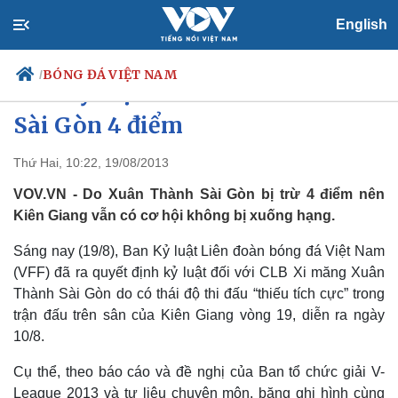
English
BÓNG ĐÁ VIỆT NAM
/
Ban Kỷ luật VFF trừ Xuân Thành
Sài Gòn 4 điểm
Thứ Hai, 10:22, 19/08/2013
Chính trị
Xã hội
Đảng
Tin 24h
VOV.VN - Do Xuân Thành Sài Gòn bị trừ 4 điểm nên
Tổ chức nhân sự
Dự báo thời tiết
Kiên Giang vẫn có cơ hội không bị xuống hạng.
Quốc hội
Giáo dục
Nhận diện sự thật
Dấu ấn VOV
Sáng nay (19/8), Ban Kỷ luật Liên đoàn bóng đá Việt Nam
Việc làm
(VFF) đã ra quyết định kỷ luật đối với CLB Xi măng Xuân
Biển đảo
Thành Sài Gòn do có thái độ thi đấu “thiếu tích cực” trong
trận đấu trên sân của Kiên Giang vòng 19, diễn ra ngày
10/8.
Cụ thể, theo báo cáo và đề nghị của Ban tổ chức giải V-
League 2013 và tư liệu chuyên môn, băng ghi hình cùng