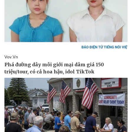
Thể thao
Ô tô - Xe máy
Bóng đá
Ô tô
Lịch thi đấu bóng đá
Xe máy
Thế giới thể thao
Tư vấn