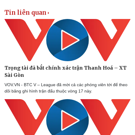
Thông tin doanh nghiệp
Sành điệu
Doanh nghiệp 24h
Tin Công nghệ
Tin liên quan
Doanh nhân
Trải nghiệm
Vì cộng đồng
Chuyển đổi số
Trọng tài đã bắt chính xác trận Thanh Hoá – XT
Sài Gòn
VOV.VN - BTC V – League đã mời cả các phóng viên tới để theo
dõi băng ghi hình trận đấu thuộc vòng 17 này.