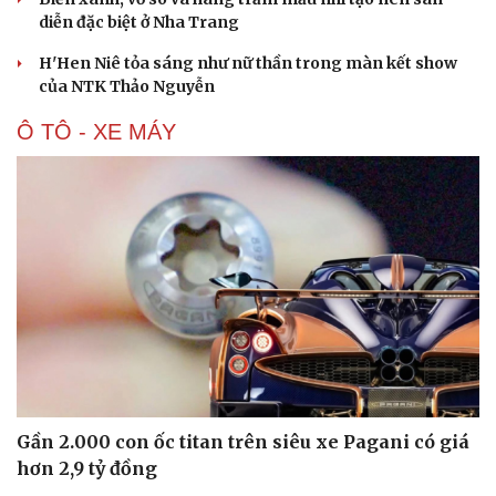
diễn đặc biệt ở Nha Trang
H'Hen Niê tỏa sáng như nữ thần trong màn kết show
của NTK Thảo Nguyễn
Ô TÔ - XE MÁY
Du lịch
Podcast
Tư vấn
Câu chuyện thời sự
Săn Tour
Đọc truyện đêm khuya
check-in
Cửa sổ tình yêu
Kể chuyện cho bé
Hạt giống tâm hồn
Gần 2.000 con ốc titan trên siêu xe Pagani có giá
hơn 2,9 tỷ đồng