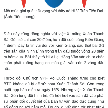
Một mùa giải quá thất vọng với thầy trò HLV Trần Tiến Đại.
(Ảnh: Tiền phong)
Điều này cũng đồng nghĩa với việc Xi măng Xuân Thành
Sài Gòn sẽ chỉ còn 20 điểm, hơn đội cuối bảng Kiên Giang
4 điểm. Đây là tin vui đối với Kiên Giang, sau thất bại 0-1
trên sân của Ninh Bình trong trận đấu thuộc vòng 20 diễn
ra hôm qua. Bởi thầy trò HLV Lại Hồng Vân vẫn chưa chắc
chắn phải xuống hạng do mùa giải vẫn còn 2 vòng đấu
Thế giới
Multimedia
nữa.
Quan sát
Video
Cuộc sống đó đây
Ảnh
Trước đó, Chủ tịch VPF Võ Quốc Thắng từng cho biết
Hồ sơ
E-Magazine
BTC không đủ lý để xử phạt Xuân Thành Sài Gòn trong
Infographic
buổi họp báo diễn ra ngày 16/8. Nhưng việc Xuân Thành
Sài Gòn tung đội hình trẻ, đá hời hợt vào sân đã vấp phải
sự phản đối quyết liệt của Ban tư vấn đạo đức cũng như
số đông người hâm mộ. Do đó, quyết định xử phạt trừ 4