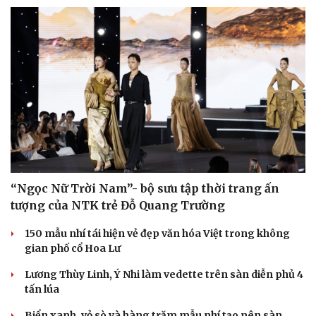
“Ngọc Nữ Trời Nam”- bộ sưu tập thời trang ấn
tượng của NTK trẻ Đỗ Quang Trường
150 mẫu nhí tái hiện vẻ đẹp văn hóa Việt trong không
gian phố cổ Hoa Lư
Lương Thùy Linh, Ý Nhi làm vedette trên sàn diễn phủ 4
tấn lúa
Biển xanh, vỏ sò và hàng trăm mẫu nhí tạo nên sàn