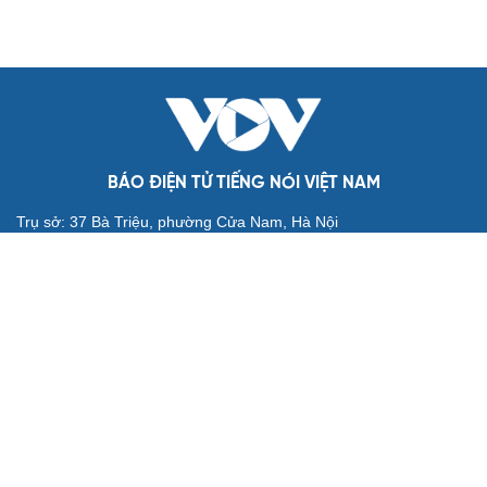
Kết quả ASEAN Cup 2026 tối 7-8: Đình Bắc rực sáng, ĐT
Việt Nam thắng dễ Campuchia
BÓNG ĐÁ QUỐC TẾ
Dự đoán kết quả và đội hình ra sân trận
Singapore vs Indonesia ASEAN Cup 2026
Nhận định ĐT Singapore vs ĐT Indonesia: Cuộc chiến ở