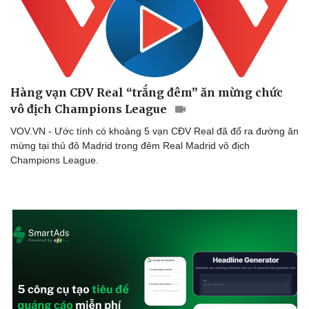
Hàng vạn CĐV Real “trắng đêm” ăn mừng chức
vô địch Champions League
VOV.VN - Ước tính có khoảng 5 vạn CĐV Real đã đổ ra đường ăn
mừng tại thủ đô Madrid trong đêm Real Madrid vô địch
Champions League.
Sức khỏe
Đời sống
Dinh dưỡng - món ngon
Nhà đẹp
Cây thuốc
Blog
Sản phụ khoa
Tình yêu - Gia đình
Nhi khoa
Nam khoa
Làm đẹp - giảm cân
Phòng mạch online
Ăn sạch sống khỏe