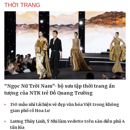
THỜI TRANG
Văn hóa
Giải trí
Sân khấu - Điện ảnh
Nghệ sĩ
Văn học
Thời trang
Âm nhạc
Sao Việt
Di sản
“Ngọc Nữ Trời Nam”- bộ sưu tập thời trang ấn
tượng của NTK trẻ Đỗ Quang Trường
150 mẫu nhí tái hiện vẻ đẹp văn hóa Việt trong không
gian phố cổ Hoa Lư
Lương Thùy Linh, Ý Nhi làm vedette trên sàn diễn phủ 4
tấn lúa