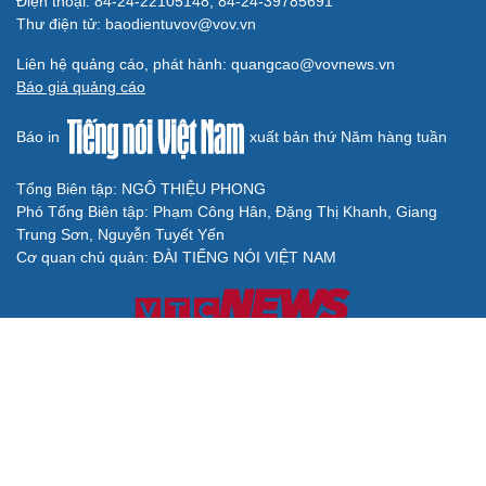
Điện thoại: 84-24-22105148, 84-24-39785691
Thư điện tử: baodientuvov@vov.vn
Liên hệ quảng cáo, phát hành: quangcao@vovnews.vn
Báo giá quảng cáo
Báo in
xuất bản thứ Năm hàng tuần
Tổng Biên tập: NGÔ THIỆU PHONG
Phó Tổng Biên tập: Phạm Công Hân, Đặng Thị Khanh, Giang
Trung Sơn, Nguyễn Tuyết Yến
Cơ quan chủ quản: ĐÀI TIẾNG NÓI VIỆT NAM
Không được sao chép lại bất kỳ thông tin nào từ website này khi
chưa có sự đồng ý bằng văn bản của Báo Điện tử Tiếng nói Việt