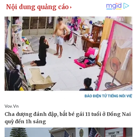
Pháp luật
Quân sự - Quốc phòng
Vụ án
Vũ khí
Tin nóng
Việt Nam
Tư vấn luật
Phân tích