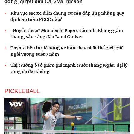
đồng, quyết đấu CX-5 và Tucson
Khu vực sạc xe điện chung cư cần đáp ứng những quy
định an toàn PCCC nào?
"Huyền thoại" Mitsubishi Pajero tái sinh: Khung gầm
thang, sẵn sàng đấu Land Cruiser
Toyota tiếp tục là hãng xe bán chạy nhất thế giới, giữ
ngôi vương suốt 7 năm
Thị trường ô tô giảm giá mạnh trước tháng Ngâu, đại lý
tung ưu đãi khủng
PICKLEBALL
Du lịch
Podcast
Tư vấn
Câu chuyện thời sự
Săn Tour
Đọc truyện đêm khuya
check-in
Cửa sổ tình yêu
Kể chuyện cho bé
Hạt giống tâm hồn