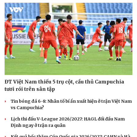
ĐT Việt Nam thiếu 5 trụ cột, cầu thủ Campuchia
tươi rói trên sân tập
Tin bóng đá 6-8: Nhân tố bí ẩn xuất hiện ở trận Việt Nam
vs Campuchia?
Lịch thi đấu V-League 2026/2027: HAGL đối đầu Nam
Định ngay ở trận ra quân
Kết quả bốc thăm Cúp Quốc gia 2026/2027: CAHN và Hà