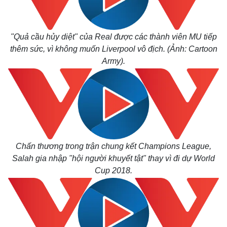
Thế giới
Multimedia
Quan sát
Video
Cuộc sống đó đây
Ảnh
"Quả cầu hủy diệt" của Real được các thành viên MU tiếp
Hồ sơ
E-Magazine
Infographic
thêm sức, vì không muốn Liverpool vô địch. (Ảnh: Cartoon
Army).
Chấn thương trong trận chung kết Champions League,
Salah gia nhập "hội người khuyết tật" thay vì đi dự World
Cup 2018.