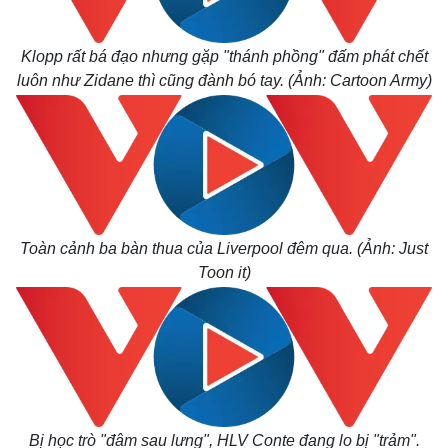
Klopp rất bá đạo nhưng gặp "thánh phồng" đấm phát chết
luôn như Zidane thì cũng đành bó tay. (Ảnh: Cartoon Army)
Toàn cảnh ba bàn thua của Liverpool đêm qua. (Ảnh: Just
Toon it)
Bị học trò "đâm sau lưng", HLV Conte đang lo bị "trảm".