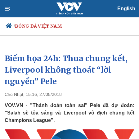
English
BÓNG ĐÁ VIỆT NAM
/
Biếm họa 24h: Thua chung kết,
Chính trị
Xã hội
Đảng
Tin 24h
Liverpool không thoát “lời
Tổ chức nhân sự
Dự báo thời tiết
nguyền” Pele
Quốc hội
Giáo dục
Nhận diện sự thật
Dấu ấn VOV
Việc làm
Chủ Nhật, 15:16, 27/05/2018
Biển đảo
VOV.VN - "Thánh đoán toàn sai" Pele đã dự đoán:
"Salah sẽ tỏa sáng và Liverpool vô địch chung kết
Champions League".