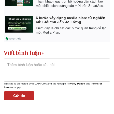
Tham khảo ngay trọn bộ hướng dẫn cách tạo
một chiến dịch quảng cáo mới trên SmartAds.
6 bước xây dựng media plan: từ nghiên
cứu đối thủ đến đo lường
Dưới đây là chi tiết các bước quan trọng để lập
một Media Plan.
Viết bình luận
This site is protected by reCAPTCHA and the Google
Privacy Policy
and
Terms of
Service
apply.
Gửi tin