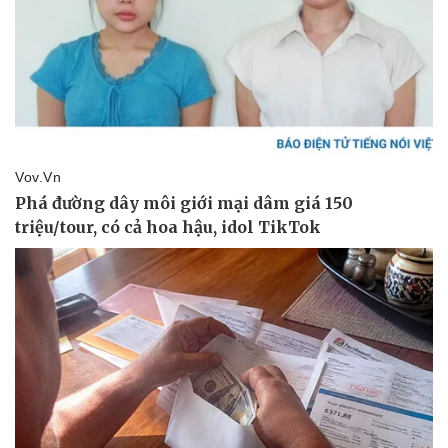
Thể thao
Ô tô - Xe máy
Bóng đá
Ô tô
Lịch thi đấu bóng đá
Xe máy
Thế giới thể thao
Tư vấn
eSports
Hậu trường