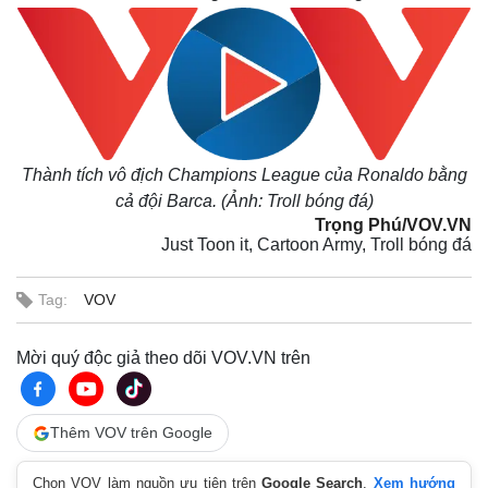
Thành tích vô địch Champions League của Ronaldo bằng
cả đội Barca. (Ảnh: Troll bóng đá)
Trọng Phú/VOV.VN
Just Toon it, Cartoon Army, Troll bóng đá
Kinh tế
Thị trường
Bất động sản
Giá vàng
Khởi nghiệp
Tiêu dùng
Tag:
VOV
Tỷ giá
Chứng khoán
Mời quý độc giả theo dõi VOV.VN trên
Giá cà phê
Thêm VOV trên Google
Chọn VOV làm nguồn ưu tiên trên
Google Search
.
Xem hướng