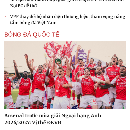
Nội FC dễ thở
VPF thay đổi bộ nhận diện thương hiệu, tham vọng nâng
tầm bóng đá Việt Nam
Cải chính
BÓNG ĐÁ QUỐC TẾ
Arsenal trước mùa giải Ngoại hạng Anh
2026/2027: Vị thế ĐKVĐ