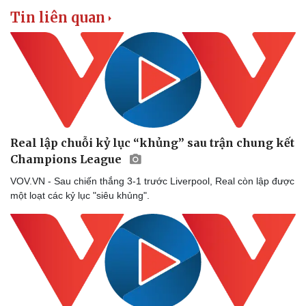
Doanh nghiệp
Công nghệ
Tin liên quan
Thông tin doanh nghiệp
Sành điệu
Doanh nghiệp 24h
Tin Công nghệ
Doanh nhân
Trải nghiệm
Vì cộng đồng
Chuyển đổi số
Real lập chuỗi kỷ lục “khủng” sau trận chung kết
Champions League
VOV.VN - Sau chiến thắng 3-1 trước Liverpool, Real còn lập được
một loạt các kỷ lục "siêu khủng".