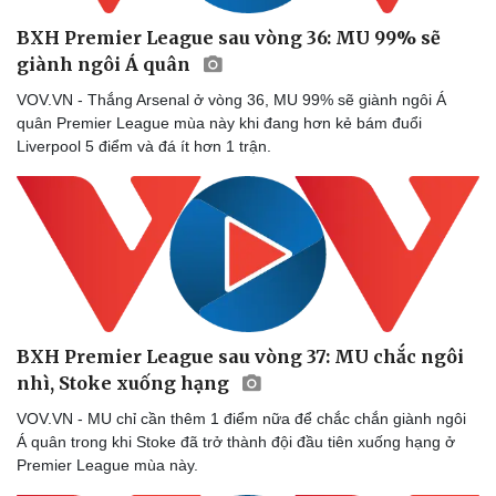
BXH Premier League sau vòng 36: MU 99% sẽ
giành ngôi Á quân
VOV.VN - Thắng Arsenal ở vòng 36, MU 99% sẽ giành ngôi Á
quân Premier League mùa này khi đang hơn kẻ bám đuổi
Liverpool 5 điểm và đá ít hơn 1 trận.
Sức khỏe
Đời sống
Dinh dưỡng - món ngon
Nhà đẹp
Cây thuốc
Blog
Sản phụ khoa
Tình yêu - Gia đình
Nhi khoa
BXH Premier League sau vòng 37: MU chắc ngôi
Nam khoa
nhì, Stoke xuống hạng
Làm đẹp - giảm cân
VOV.VN - MU chỉ cần thêm 1 điểm nữa để chắc chắn giành ngôi
Phòng mạch online
Á quân trong khi Stoke đã trở thành đội đầu tiên xuống hạng ở
Ăn sạch sống khỏe
Premier League mùa này.