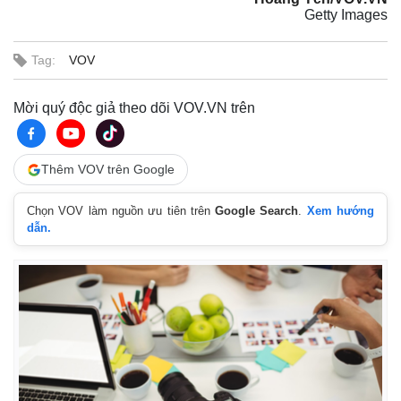
Getty Images
Pháp luật
Quân sự - Quốc phòng
Vụ án
Vũ khí
Tin nóng
Việt Nam
Tag:
VOV
Tư vấn luật
Phân tích
Mời quý độc giả theo dõi VOV.VN trên
Thêm VOV trên Google
Chọn VOV làm nguồn ưu tiên trên
Google Search
.
Xem hướng
dẫn.