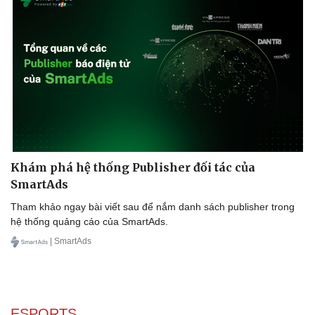
Văn hóa
Giải trí
Khám phá hệ thống Publisher đối tác của
SmartAds
Sân khấu - Điện ảnh
Nghệ sĩ
Văn học
Thời trang
Tham khảo ngay bài viết sau để nắm danh sách publisher trong
Âm nhạc
Sao Việt
hệ thống quảng cáo của SmartAds.
Di sản
| SmartAds
ESPORTS