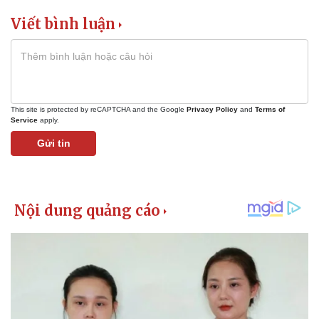
Viết bình luận
This site is protected by reCAPTCHA and the Google
Privacy Policy
and
Terms of
Service
apply.
Gửi tin
Thể thao
Ô tô - Xe máy
Bóng đá
Ô tô
Lịch thi đấu bóng đá
Xe máy
Thế giới thể thao
Tư vấn