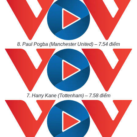
Kinh tế
Thị trường
Bất động sản
Giá vàng
Khởi nghiệp
Tiêu dùng
Tỷ giá
8. Paul Pogba (Manchester United) – 7.54
điểm
Chứng khoán
Giá cà phê
7. Harry Kane (Tottenham) – 7.58
điểm