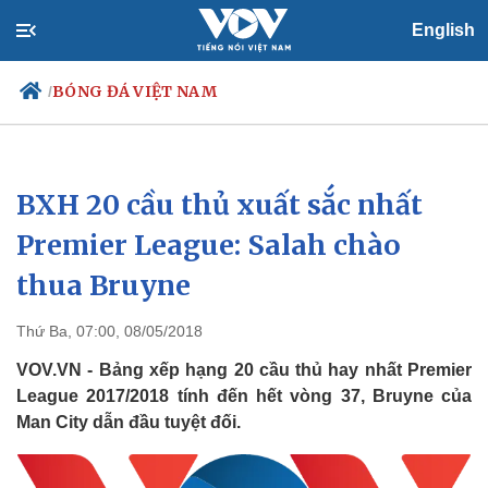
English
BÓNG ĐÁ VIỆT NAM
/
BXH 20 cầu thủ xuất sắc nhất
Chính trị
Xã hội
Đảng
Tin 24h
Premier League: Salah chào
Tổ chức nhân sự
Dự báo thời tiết
thua Bruyne
Quốc hội
Giáo dục
Nhận diện sự thật
Dấu ấn VOV
Việc làm
Thứ Ba, 07:00, 08/05/2018
Biển đảo
VOV.VN - Bảng xếp hạng 20 cầu thủ hay nhất Premier
League 2017/2018 tính đến hết vòng 37, Bruyne của
Man City dẫn đầu tuyệt đối.