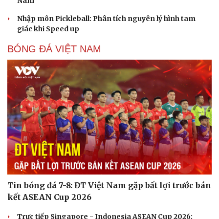
Nam
Nhập môn Pickleball: Phân tích nguyên lý hình tam
giác khi Speed up
BÓNG ĐÁ VIỆT NAM
Cải chính
Tin bóng đá 7-8: ĐT Việt Nam gặp bất lợi trước bán
kết ASEAN Cup 2026
Trực tiếp Singapore - Indonesia ASEAN Cup 2026: