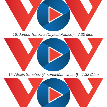
16. James Tomkins (Crystal Palace) – 7.30
điểm
Thế giới
Multimedia
Quan sát
Video
Cuộc sống đó đây
Ảnh
Hồ sơ
E-Magazine
Infographic
15. Alexis Sanchez (Arsenal/Man United) – 7.33
điểm