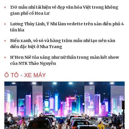
150 mẫu nhí tái hiện vẻ đẹp văn hóa Việt trong không
gian phố cổ Hoa Lư
Lương Thùy Linh, Ý Nhi làm vedette trên sàn diễn phủ 4
tấn lúa
Biển xanh, vỏ sò và hàng trăm mẫu nhí tạo nên sàn
Du lịch
Podcast
diễn đặc biệt ở Nha Trang
Tư vấn
Câu chuyện thời sự
H'Hen Niê tỏa sáng như nữ thần trong màn kết show
Săn Tour
Đọc truyện đêm khuya
của NTK Thảo Nguyễn
check-in
Cửa sổ tình yêu
Kể chuyện cho bé
Ô TÔ - XE MÁY
Hạt giống tâm hồn