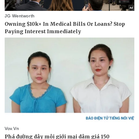
Thể thao
Ô tô - Xe máy
Bóng đá
Ô tô
Lịch thi đấu bóng đá
Xe máy
Thế giới thể thao
Tư vấn
eSports
Hậu trường