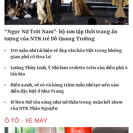
“Ngọc Nữ Trời Nam”- bộ sưu tập thời trang ấn
tượng của NTK trẻ Đỗ Quang Trường
150 mẫu nhí tái hiện vẻ đẹp văn hóa Việt trong không
gian phố cổ Hoa Lư
Lương Thùy Linh, Ý Nhi làm vedette trên sàn diễn phủ 4
tấn lúa
Biển xanh, vỏ sò và hàng trăm mẫu nhí tạo nên sàn
diễn đặc biệt ở Nha Trang
H'Hen Niê tỏa sáng như nữ thần trong màn kết show
của NTK Thảo Nguyễn
Ô TÔ - XE MÁY