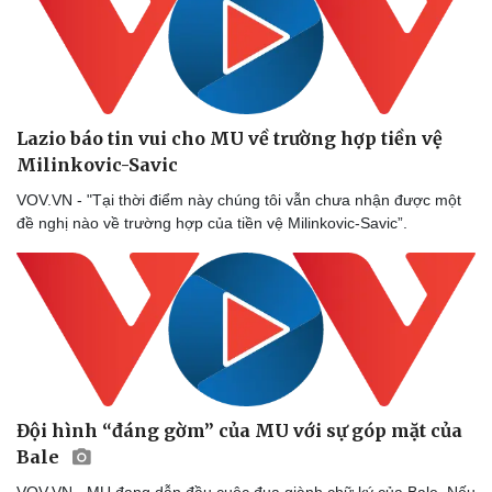
Lazio báo tin vui cho MU về trường hợp tiền vệ
Milinkovic-Savic
VOV.VN - "Tại thời điểm này chúng tôi vẫn chưa nhận được một
đề nghị nào về trường hợp của tiền vệ Milinkovic-Savic”.
Sức khỏe
Đời sống
Dinh dưỡng - món ngon
Nhà đẹp
Đội hình “đáng gờm” của MU với sự góp mặt của
Cây thuốc
Blog
Bale
Sản phụ khoa
Tình yêu - Gia đình
Nhi khoa