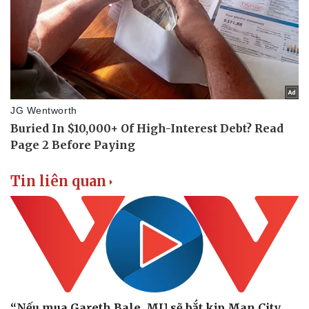
Doanh nghiệp
Công nghệ
Thông tin doanh nghiệp
Sành điệu
Doanh nghiệp 24h
Tin Công nghệ
Doanh nhân
Trải nghiệm
Vì cộng đồng
Chuyển đổi số
Tin liên quan
“Nếu mua Gareth Bale, MU sẽ bắt kịp Man City