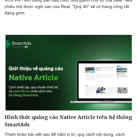
VOV.VN - MU đang dẫn đầu cuộc đua giành chữ ký của Bale. Nếu
Nam khoa
chiêu mộ được ngôi sao của Real, "Quỷ đỏ" sẽ có hàng công rất
Làm đẹp - giảm cân
đáng gờm.
Phòng mạch online
Ăn sạch sống khỏe
Hình thức quảng cáo Native Article trên hệ thống
SmartAds
Tham khảo bài viết sau để nắm vị trí, quy cách nội dung, cách