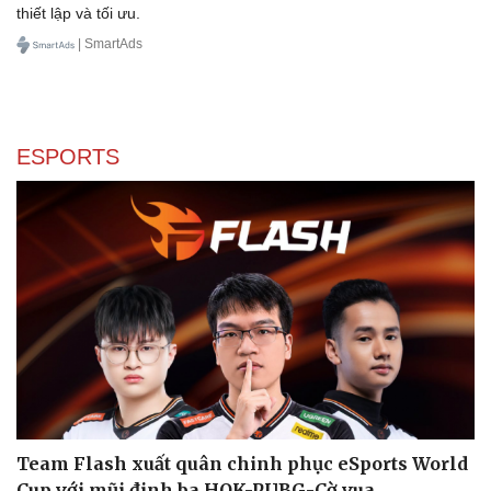
thiết lập và tối ưu.
| SmartAds
ESPORTS
Team Flash xuất quân chinh phục eSports World
Cup với mũi đinh ba HOK-PUBG-Cờ vua