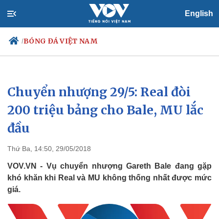
English
BÓNG ĐÁ VIỆT NAM
/
Chuyển nhượng 29/5: Real đòi
Chính trị
Xã hội
Đảng
Tin 24h
200 triệu bảng cho Bale, MU lắc
Tổ chức nhân sự
Dự báo thời tiết
đầu
Quốc hội
Giáo dục
Nhận diện sự thật
Dấu ấn VOV
Việc làm
Thứ Ba, 14:50, 29/05/2018
Biển đảo
VOV.VN - Vụ chuyển nhượng Gareth Bale đang gặp
khó khăn khi Real và MU không thống nhất được mức
giá.