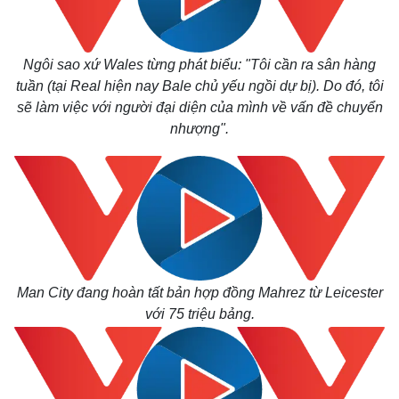
Thế giới
Multimedia
Quan sát
Video
Cuộc sống đó đây
Ảnh
Ngôi sao xứ Wales từng phát biểu: "Tôi cần ra sân hàng
Hồ sơ
E-Magazine
tuần (tại Real hiện nay Bale chủ yếu ngồi dự bị). Do đó, tôi
Infographic
sẽ làm việc với người đại diện của mình về vấn đề chuyển
nhượng".
Man City đang hoàn tất bản hợp đồng Mahrez từ Leicester
với 75 triệu bảng.