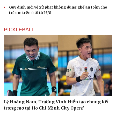
Quy định mới về xử phạt không dùng ghế an toàn cho
Du lịch
Podcast
trẻ em trên ô tô từ 15/8
Tư vấn
Câu chuyện thời sự
Săn Tour
Đọc truyện đêm khuya
check-in
Cửa sổ tình yêu
PICKLEBALL
Kể chuyện cho bé
Hạt giống tâm hồn
Lý Hoàng Nam, Trương Vinh Hiển tạo chung kết
trong mơ tại Ho Chi Minh City Open?