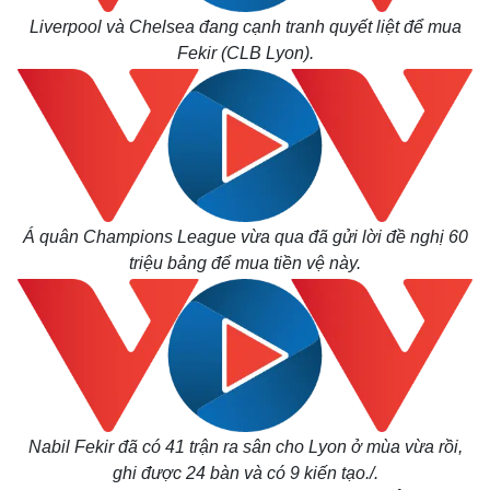
Liverpool và Chelsea đang cạnh tranh quyết liệt để mua
Fekir (CLB Lyon).
Á quân Champions League vừa qua đã gửi lời đề nghị 60
triệu bảng để mua tiền vệ này.
Kinh tế
Thị trường
Bất động sản
Giá vàng
Khởi nghiệp
Tiêu dùng
Tỷ giá
Chứng khoán
Giá cà phê
Nabil Fekir đã có 41 trận ra sân cho Lyon ở mùa vừa rồi,
ghi được 24 bàn và có 9 kiến tạo./.