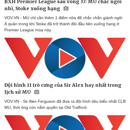
BXH Premier League sau vòng 37: MU chắc ngôi
nhì, Stoke xuống hạng
VOV.VN - MU chỉ cần thêm 1 điểm nữa để chắc chắn giành ngôi
Á quân trong khi Stoke đã trở thành đội đầu tiên xuống hạng ở
Premier League mùa này.
Đội hình 11 trò cưng của Sir Alex hay nhất trong
lịch sử MU
VOV.VN - Sir Alex Ferguson đã đưa ra đội hình tiêu biểu nhất CLB
MU, thời ông còn nắm quyền tại Old Trafford.