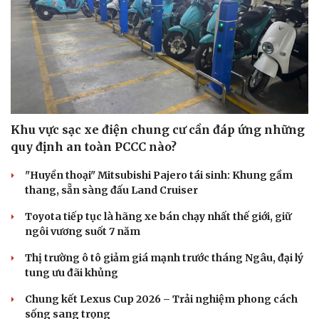
Khu vực sạc xe điện chung cư cần đáp ứng những
quy định an toàn PCCC nào?
"Huyền thoại" Mitsubishi Pajero tái sinh: Khung gầm
thang, sẵn sàng đấu Land Cruiser
Toyota tiếp tục là hãng xe bán chạy nhất thế giới, giữ
ngôi vương suốt 7 năm
Thị trường ô tô giảm giá mạnh trước tháng Ngâu, đại lý
tung ưu đãi khủng
Du lịch
Podcast
Tư vấn
Câu chuyện thời sự
Chung kết Lexus Cup 2026 – Trải nghiệm phong cách
Săn Tour
Đọc truyện đêm khuya
sống sang trọng