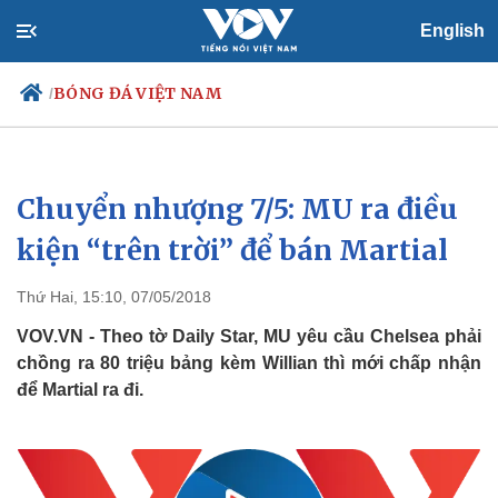
English
BÓNG ĐÁ VIỆT NAM
/
Chuyển nhượng 7/5: MU ra điều
Chính trị
Xã hội
Đảng
Tin 24h
kiện “trên trời” để bán Martial
Tổ chức nhân sự
Dự báo thời tiết
Quốc hội
Giáo dục
Thứ Hai, 15:10, 07/05/2018
Nhận diện sự thật
Dấu ấn VOV
Việc làm
VOV.VN - Theo tờ Daily Star, MU yêu cầu Chelsea phải
Biển đảo
chồng ra 80 triệu bảng kèm Willian thì mới chấp nhận
để Martial ra đi.