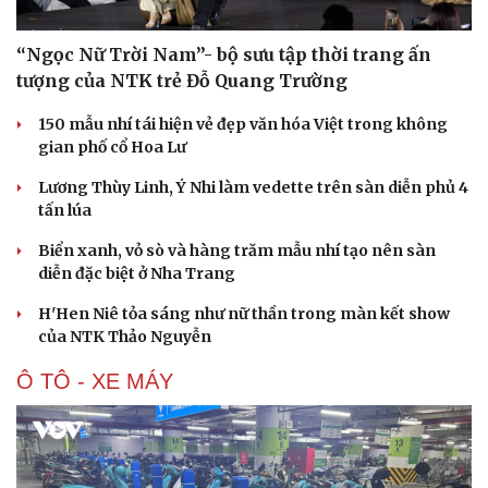
“Ngọc Nữ Trời Nam”- bộ sưu tập thời trang ấn
tượng của NTK trẻ Đỗ Quang Trường
150 mẫu nhí tái hiện vẻ đẹp văn hóa Việt trong không
gian phố cổ Hoa Lư
Lương Thùy Linh, Ý Nhi làm vedette trên sàn diễn phủ 4
tấn lúa
Biển xanh, vỏ sò và hàng trăm mẫu nhí tạo nên sàn
diễn đặc biệt ở Nha Trang
H'Hen Niê tỏa sáng như nữ thần trong màn kết show
của NTK Thảo Nguyễn
Ô TÔ - XE MÁY