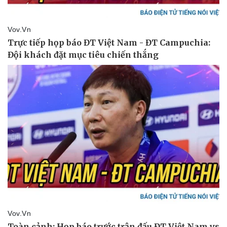
Thể thao
Ô tô - Xe máy
Bóng đá
Ô tô
Lịch thi đấu bóng đá
Xe máy
Thế giới thể thao
Tư vấn
eSports
Hậu trường