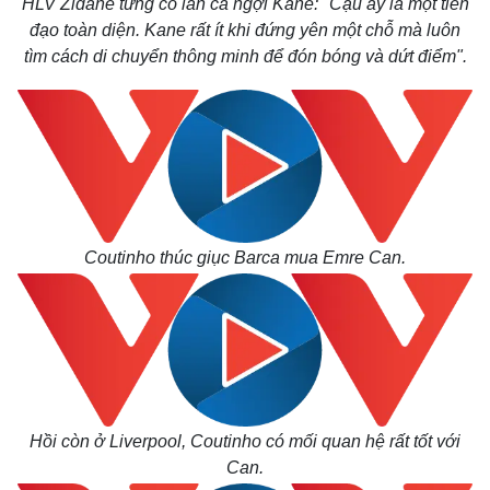
HLV Zidane từng có lần ca ngợi Kane: "Cậu ấy là một tiền
đạo toàn diện. Kane rất ít khi đứng yên một chỗ mà luôn
tìm cách di chuyển thông minh để đón bóng và dứt điểm".
Coutinho thúc giục Barca mua Emre Can.
Kinh tế
Thị trường
Bất động sản
Giá vàng
Hồi còn ở Liverpool, Coutinho có mối quan hệ rất tốt với
Khởi nghiệp
Tiêu dùng
Tỷ giá
Can.
Chứng khoán