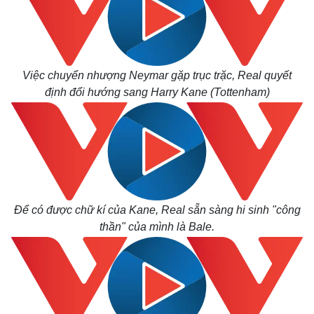
Thế giới
Multimedia
Quan sát
Video
Việc chuyển nhượng Neymar gặp trục trặc, Real quyết
Cuộc sống đó đây
Ảnh
định đổi hướng sang Harry Kane (Tottenham)
Hồ sơ
E-Magazine
Infographic
Để có được chữ kí của Kane, Real sẵn sàng hi sinh "công
thần" của mình là Bale.