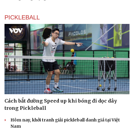
check-in
Cửa sổ tình yêu
Kể chuyện cho bé
Hạt giống tâm hồn
PICKLEBALL
Cách bắt đường Speed up khi bóng đi dọc dây
trong Pickleball
Hôm nay, khởi tranh giải pickleball danh giá tại Việt
Nam