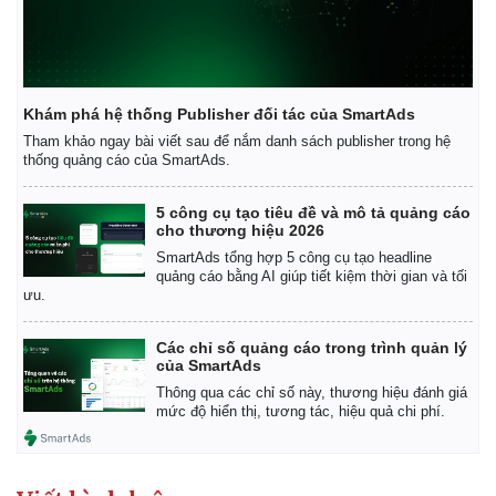
Khám phá hệ thống Publisher đối tác của SmartAds
Tham khảo ngay bài viết sau để nắm danh sách publisher trong hệ
thống quảng cáo của SmartAds.
5 công cụ tạo tiêu đề và mô tả quảng cáo
cho thương hiệu 2026
Pháp luật
Quân sự - Quốc phòng
SmartAds tổng hợp 5 công cụ tạo headline
Vụ án
Vũ khí
quảng cáo bằng AI giúp tiết kiệm thời gian và tối
Tin nóng
Việt Nam
ưu.
Tư vấn luật
Phân tích
Các chỉ số quảng cáo trong trình quản lý
của SmartAds
Thông qua các chỉ số này, thương hiệu đánh giá
mức độ hiển thị, tương tác, hiệu quả chi phí.