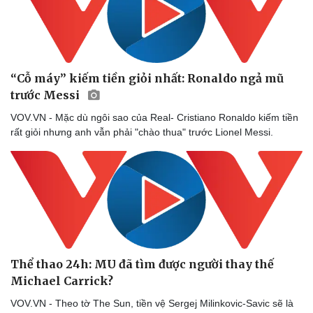
“Cỗ máy” kiếm tiền giỏi nhất: Ronaldo ngả mũ
trước Messi
VOV.VN - Mặc dù ngôi sao của Real- Cristiano Ronaldo kiếm tiền
Sức khỏe
Đời sống
rất giỏi nhưng anh vẫn phải "chào thua" trước Lionel Messi.
Dinh dưỡng - món ngon
Nhà đẹp
Cây thuốc
Blog
Sản phụ khoa
Tình yêu - Gia đình
Nhi khoa
Nam khoa
Làm đẹp - giảm cân
Phòng mạch online
Ăn sạch sống khỏe
Thể thao 24h: MU đã tìm được người thay thế
Michael Carrick?
VOV.VN - Theo tờ The Sun, tiền vệ Sergej Milinkovic-Savic sẽ là