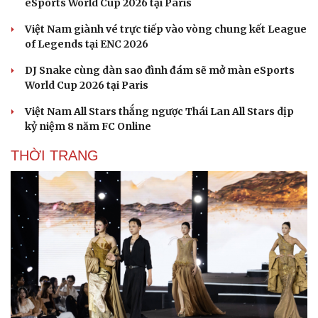
eSports World Cup 2026 tại Paris
Việt Nam giành vé trực tiếp vào vòng chung kết League
of Legends tại ENC 2026
DJ Snake cùng dàn sao đình đám sẽ mở màn eSports
Văn hóa
Giải trí
World Cup 2026 tại Paris
Sân khấu - Điện ảnh
Nghệ sĩ
Văn học
Thời trang
Việt Nam All Stars thắng ngược Thái Lan All Stars dịp
Âm nhạc
Sao Việt
kỷ niệm 8 năm FC Online
Di sản
THỜI TRANG