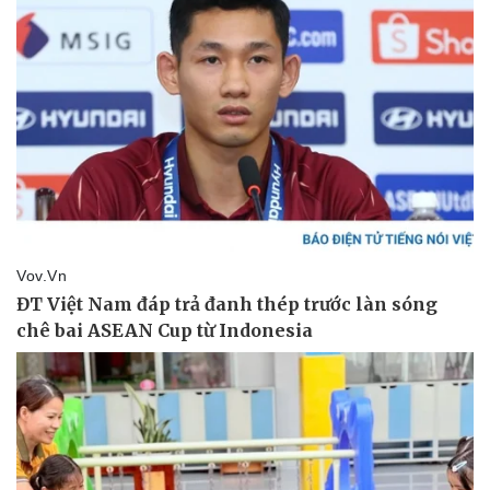
Doanh nghiệp
Công nghệ
Thông tin doanh nghiệp
Sành điệu
Doanh nghiệp 24h
Tin Công nghệ
Doanh nhân
Trải nghiệm
Vì cộng đồng
Chuyển đổi số