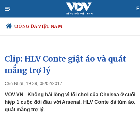
E
BÓNG ĐÁ VIỆT NAM
/
Clip: HLV Conte giật áo và quát
Chính trị
Xã hội
Đảng
Tin 24h
mắng trợ lý
Tổ chức nhân sự
Dự báo thời tiết
Quốc hội
Giáo dục
Chủ Nhật, 19:39, 05/02/2017
Nhận diện sự thật
Dấu ấn VOV
Việc làm
VOV.VN - Không hài lòng vì lối chơi của Chelsea ở cuối
Biển đảo
hiệp 1 cuộc đối đầu với Arsenal, HLV Conte đã túm áo,
quát mắng trợ lý.