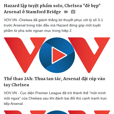
Hazard lập tuyệt phẩm solo, Chelsea "đè bẹp"
Arsenal ở Stamford Bridge
VOV.VN -Chelsea đã giành thắng lợi thuyết phục với tỷ số 3-1
trước Arsenal trong trận đấu mà Hazard đóng góp một tuyệt
phẩm từ pha solo ngoạn mục trong hiệp 2
Doanh nghiệp
Công nghệ
Thông tin doanh nghiệp
Sành điệu
Doanh nghiệp 24h
Tin Công nghệ
Doanh nhân
Trải nghiệm
Vì cộng đồng
Chuyển đổi số
Thể thao 24h: Thua tan tác, Arsenal đặt cúp vào
tay Chelsea
VOV.VN - Cục diện Premier League đã trở thành thế "một mình
một ngựa" của Chelsea sau khi đánh bại đối thủ cạnh tranh trực
tiếp Arsenal.