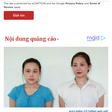
This site is protected by reCAPTCHA and the Google
Privacy Policy
and
Terms of
Service
apply.
Gửi tin
Kinh tế
Thị trường
Bất động sản
Giá vàng
Khởi nghiệp
Tiêu dùng