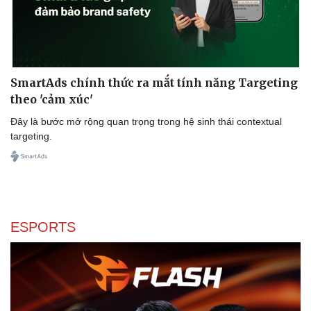
SmartAds chính thức ra mắt tính năng Targeting
theo 'cảm xúc'
Đây là bước mở rộng quan trọng trong hệ sinh thái contextual
targeting.
Sức khỏe
Đời sống
ESPORTS
Dinh dưỡng - món ngon
Nhà đẹp
Cây thuốc
Blog
Sản phụ khoa
Tình yêu - Gia đình
Nhi khoa
Nam khoa
Làm đẹp - giảm cân