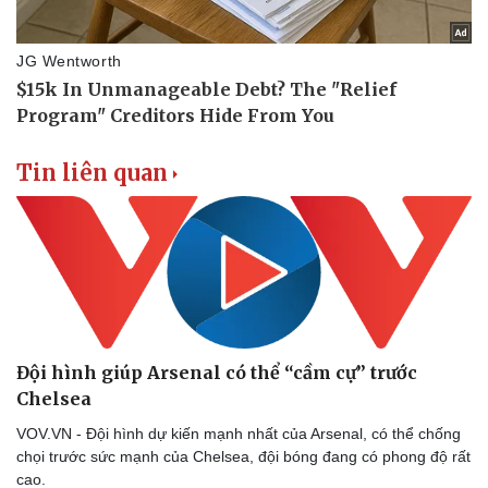
Thể thao
Ô tô - Xe máy
Bóng đá
Ô tô
Tin liên quan
Lịch thi đấu bóng đá
Xe máy
Thế giới thể thao
Tư vấn
eSports
Hậu trường
Đội hình giúp Arsenal có thể “cầm cự” trước
Chelsea
VOV.VN - Đội hình dự kiến mạnh nhất của Arsenal, có thể chống
chọi trước sức mạnh của Chelsea, đội bóng đang có phong độ rất
cao.