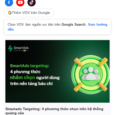
Thêm VOV trên Google
Chọn VOV làm nguồn ưu tiên trên
Google Search
.
Xem hướng
dẫn.
Thế giới
Multimedia
Quan sát
Video
Cuộc sống đó đây
Ảnh
Hồ sơ
E-Magazine
Infographic
Smartads Targeting: 4 phương thức chọn trên hệ thống
quảng cáo