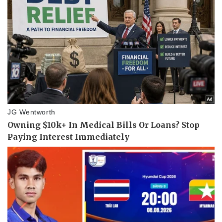
Pháp luật
Quân sự - Quốc phòng
Vụ án
Vũ khí
Tin nóng
Việt Nam
Tư vấn luật
Phân tích