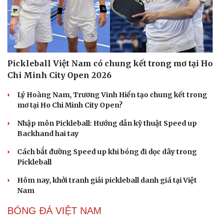
Du lịch
Podcast
Pickleball Việt Nam có chung kết trong mơ tại Ho
Tư vấn
Câu chuyện thời sự
Săn Tour
Đọc truyện đêm khuya
Chi Minh City Open 2026
check-in
Cửa sổ tình yêu
Kể chuyện cho bé
Lý Hoàng Nam, Trương Vinh Hiển tạo chung kết trong
Hạt giống tâm hồn
mơ tại Ho Chi Minh City Open?
Nhập môn Pickleball: Hướng dẫn kỹ thuật Speed up
Backhand hai tay
Cách bắt đường Speed up khi bóng đi dọc dây trong
Pickleball
Hôm nay, khởi tranh giải pickleball danh giá tại Việt
Nam
BÓNG ĐÁ VIỆT NAM