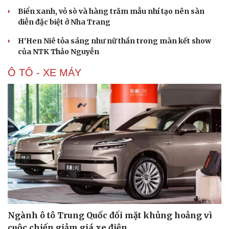
Văn hóa
Giải trí
Biển xanh, vỏ sò và hàng trăm mẫu nhí tạo nên sàn
diễn đặc biệt ở Nha Trang
Sân khấu - Điện ảnh
Nghệ sĩ
Văn học
Thời trang
H'Hen Niê tỏa sáng như nữ thần trong màn kết show
Âm nhạc
Sao Việt
của NTK Thảo Nguyễn
Di sản
Ô TÔ - XE MÁY
Ngành ô tô Trung Quốc đối mặt khủng hoảng vì
cuộc chiến giảm giá xe điện