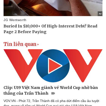
Tin liên quan
Doanh nghiệp
Công nghệ
Thông tin doanh nghiệp
Sành điệu
Doanh nghiệp 24h
Tin Công nghệ
Doanh nhân
Trải nghiệm
Vì cộng đồng
Chuyển đổi số
Clip: U19 Việt Nam giành vé World Cup nhờ bàn
thắng của Trần Thành
VOV.VN - Phút 72, Trần Thành đã có pha dứt điểm cầu âu tuyệt
đẹp, mang về tấm vé World Cup quý giá cho U19 Việt Nam.