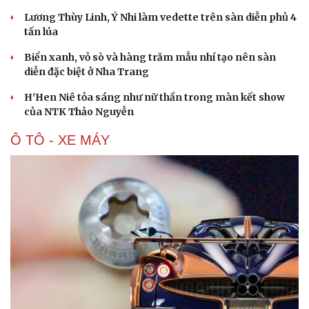
Lương Thùy Linh, Ý Nhi làm vedette trên sàn diễn phủ 4
tấn lúa
Biển xanh, vỏ sò và hàng trăm mẫu nhí tạo nên sàn
Văn hóa
Giải trí
diễn đặc biệt ở Nha Trang
Sân khấu - Điện ảnh
Nghệ sĩ
Văn học
Thời trang
H'Hen Niê tỏa sáng như nữ thần trong màn kết show
Âm nhạc
Sao Việt
của NTK Thảo Nguyễn
Di sản
Ô TÔ - XE MÁY