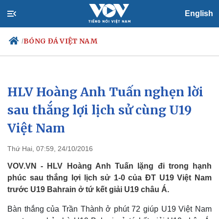
English
BÓNG ĐÁ VIỆT NAM
/
HLV Hoàng Anh Tuấn nghẹn lời
Chính trị
Xã hội
Đảng
Tin 24h
sau thắng lợi lịch sử cùng U19
Tổ chức nhân sự
Dự báo thời tiết
Việt Nam
Quốc hội
Giáo dục
Nhận diện sự thật
Dấu ấn VOV
Việc làm
Thứ Hai, 07:59, 24/10/2016
Biển đảo
VOV.VN - HLV Hoàng Anh Tuấn lặng đi trong hạnh
phúc sau thắng lợi lịch sử 1-0 của ĐT U19 Việt Nam
trước U19 Bahrain ở tứ kết giải U19 châu Á.
Bàn thắng của Trần Thành ở phút 72 giúp U19 Việt Nam