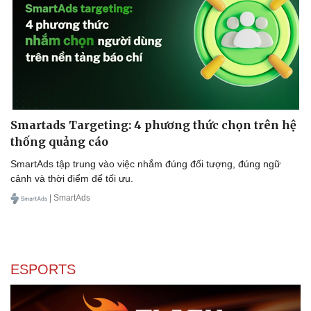
Smartads Targeting: 4 phương thức chọn trên hệ
thống quảng cáo
SmartAds tập trung vào việc nhắm đúng đối tượng, đúng ngữ
cảnh và thời điểm để tối ưu.
| SmartAds
Sức khỏe
Đời sống
ESPORTS
Dinh dưỡng - món ngon
Nhà đẹp
Cây thuốc
Blog
Sản phụ khoa
Tình yêu - Gia đình