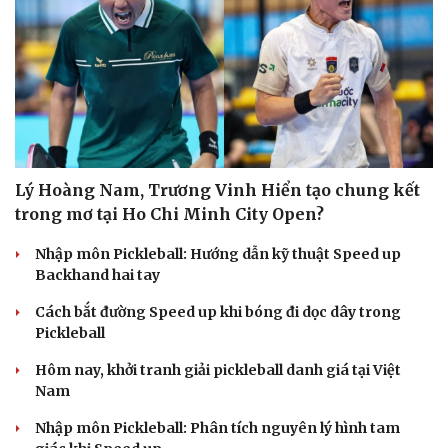
Du lịch
Podcast
Lý Hoàng Nam, Trương Vinh Hiển tạo chung kết
Tư vấn
Câu chuyện thời sự
trong mơ tại Ho Chi Minh City Open?
Săn Tour
Đọc truyện đêm khuya
check-in
Cửa sổ tình yêu
Nhập môn Pickleball: Hướng dẫn kỹ thuật Speed up
Kể chuyện cho bé
Backhand hai tay
Hạt giống tâm hồn
Cách bắt đường Speed up khi bóng đi dọc dây trong
Pickleball
Hôm nay, khởi tranh giải pickleball danh giá tại Việt
Nam
Nhập môn Pickleball: Phân tích nguyên lý hình tam