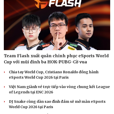
Nhi khoa
Nam khoa
Làm đẹp - giảm cân
Phòng mạch online
Ăn sạch sống khỏe
Team Flash xuất quân chinh phục eSports World
Cup với mũi đinh ba HOK-PUBG-Cờ vua
Chia tay World Cup, Cristiano Ronaldo đồng hành
eSports World Cup 2026 tại Paris
Việt Nam giành vé trực tiếp vào vòng chung kết League
of Legends tại ENC 2026
DJ Snake cùng dàn sao đình đám sẽ mở màn eSports
World Cup 2026 tại Paris