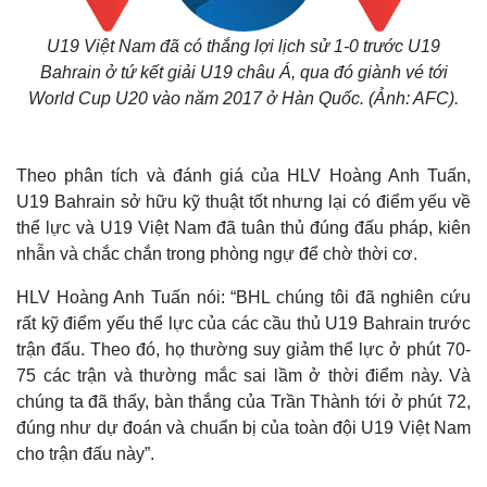
U19 Việt Nam đã có thắng lợi lịch sử 1-0 trước U19
Bahrain ở tứ kết giải U19 châu Á, qua đó giành vé tới
World Cup U20 vào năm 2017 ở Hàn Quốc. (Ảnh: AFC).
Theo phân tích và đánh giá của HLV Hoàng Anh Tuấn,
U19 Bahrain sở hữu kỹ thuật tốt nhưng lại có điểm yếu về
thể lực và U19 Việt Nam đã tuân thủ đúng đấu pháp, kiên
nhẫn và chắc chắn trong phòng ngự để chờ thời cơ.
HLV Hoàng Anh Tuấn nói: “BHL chúng tôi đã nghiên cứu
rất kỹ điểm yếu thể lực của các cầu thủ U19 Bahrain trước
trận đấu. Theo đó, họ thường suy giảm thể lực ở phút 70-
Thế giới
Multimedia
75 các trận và thường mắc sai lầm ở thời điểm này. Và
Quan sát
Video
chúng ta đã thấy, bàn thắng của Trần Thành tới ở phút 72,
Cuộc sống đó đây
Ảnh
Hồ sơ
E-Magazine
đúng như dự đoán và chuẩn bị của toàn đội U19 Việt Nam
Infographic
cho trận đấu này”.