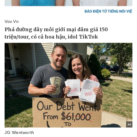
Pháp luật
Quân sự - Quốc phòng
Vụ án
Vũ khí
Tin nóng
Việt Nam
Tư vấn luật
Phân tích