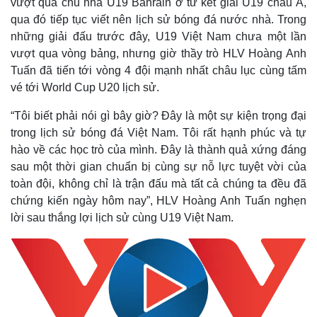
vượt qua chủ nhà U19 Bahrain ở tứ kết giải U19 châu Á,
qua đó tiếp tục viết nên lịch sử bóng đá nước nhà. Trong
những giải đấu trước đây, U19 Việt Nam chưa một lần
vượt qua vòng bảng, nhưng giờ thầy trò HLV Hoàng Anh
Tuấn đã tiến tới vòng 4 đội mạnh nhất châu lục cùng tấm
vé tới World Cup U20 lịch sử.
“Tôi biết phải nói gì bây giờ? Đây là một sự kiện trọng đại
trong lịch sử bóng đá Việt Nam. Tôi rất hạnh phúc và tự
hào về các học trò của mình. Đây là thành quả xứng đáng
sau một thời gian chuẩn bị cùng sự nỗ lực tuyệt vời của
toàn đội, không chỉ là trận đấu mà tất cả chúng ta đều đã
chứng kiến ngày hôm nay”, HLV Hoàng Anh Tuấn nghẹn
lời sau thắng lợi lịch sử cùng U19 Việt Nam.