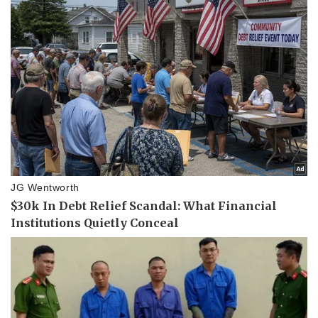
Thể thao
Ô tô - Xe máy
Bóng đá
Ô tô
Lịch thi đấu bóng đá
Xe máy
Thế giới thể thao
Tư vấn
eSports
Hậu trường