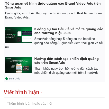
Tổng quan về hình thức quảng cáo Brand Video Ads trên
Khởi nghiệp
Tiêu dùng
SmartAds
Tỷ giá
Định nghĩa, vị trí hiển thị, quy cách nội dung, cách thiết lập và tối ưu
Chứng khoán
Brand Video Ads.
Giá cà phê
5 công cụ tạo tiêu đề và mô tả quảng cáo
cho thương hiệu 2026
SmartAds tổng hợp 5 công cụ tạo headline
quảng cáo bằng AI giúp tiết kiệm thời gian và tối
ưu.
Hướng dẫn cách tạo chiến dịch quảng
cáo trên SmartAds
Tham khảo ngay trọn bộ hướng dẫn cách tạo
một chiến dịch quảng cáo mới trên SmartAds.
Viết bình luận