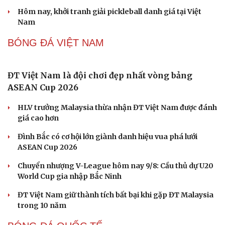
Kawasaki KLE 500 2026 ra mắt giá 211 triệu đồng - Sự
hồi sinh ấn tượng
Gần 2.000 con ốc titan trên siêu xe Pagani có giá hơn
2,9 tỷ đồng
PICKLEBALL
Pickleball Việt Nam có chung kết trong mơ tại Ho
Chi Minh City Open 2026
Lý Hoàng Nam, Trương Vinh Hiển tạo chung kết trong
Cải chính
mơ tại Ho Chi Minh City Open?
Nhập môn Pickleball: Hướng dẫn kỹ thuật Speed up
Backhand hai tay
Cách bắt đường Speed up khi bóng đi dọc dây trong
Pickleball