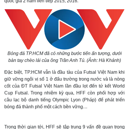
quốc gia 2 năm liên tiếp 2015, 2016.
Bóng đá TP.HCM đã có những bước tiến ấn tượng, dưới
bàn tay chèo lái của ông Trần Anh Tú. (Ảnh: Hà Khánh)
Đặc biệt, TP.HCM vẫn là đầu tàu của Futsal Việt Nam khi
giữ vững ngôi vị số 1 ở đấu trường trong nước và là nòng
cốt của ĐT Futsal Việt Nam lần đầu lọt đến tứ kết World
Cup Futsal. Trong nhiệm kỳ qua, HFF còn phối hợp với
câu lạc bộ danh tiếng Olympic Lyon (Pháp) để phát triển
bóng đá thành phố một cách bền vững…
Trong thời gian tới, HFF sẽ tập trung 9 vấn đề quan trọng