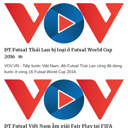
Doanh nghiệp
Công nghệ
Thông tin doanh nghiệp
Sành điệu
Doanh nghiệp 24h
Tin Công nghệ
Doanh nhân
Trải nghiệm
Vì cộng đồng
Chuyển đổi số
ĐT Futsal Thái Lan bị loại ở Futsal World Cup
2016
VOV.VN - Tiếp bước Việt Nam, đội Futsal Thái Lan cũng đã dừng
bước ở vòng 16 Futsal World Cup 2016.
ĐT Futsal Việt Nam ẵm giải Fair Play tại FIFA