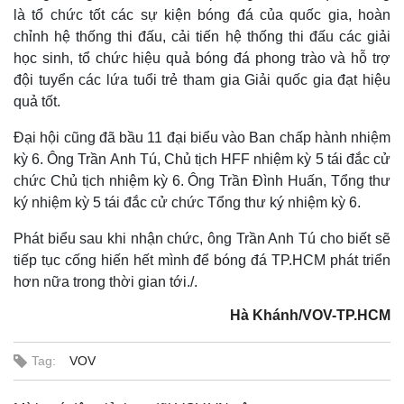
là tổ chức tốt các sự kiện bóng đá của quốc gia, hoàn
chỉnh hệ thống thi đấu, cải tiến hệ thống thi đấu các giải
học sinh, tổ chức hiệu quả bóng đá phong trào và hỗ trợ
đội tuyển các lứa tuổi trẻ tham gia Giải quốc gia đạt hiệu
quả tốt.
Đại hội cũng đã bầu 11 đại biểu vào Ban chấp hành nhiệm
kỳ 6. Ông Trần Anh Tú, Chủ tịch HFF nhiệm kỳ 5 tái đắc cử
chức Chủ tịch nhiệm kỳ 6. Ông Trần Đình Huấn, Tổng thư
ký nhiệm kỳ 5 tái đắc cử chức Tổng thư ký nhiệm kỳ 6.
Phát biểu sau khi nhận chức, ông Trần Anh Tú cho biết sẽ
Thế giới
Multimedia
tiếp tục cống hiến hết mình để bóng đá TP.HCM phát triển
Quan sát
Video
hơn nữa trong thời gian tới./.
Cuộc sống đó đây
Ảnh
Hồ sơ
E-Magazine
Hà Khánh/VOV-TP.HCM
Infographic
Tag:
VOV