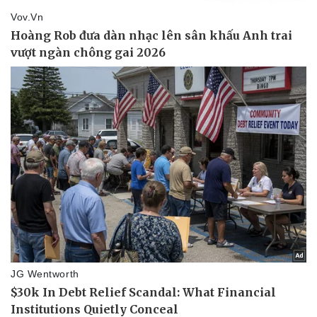
Pháp luật
Quân sự - Quốc phòng
Vụ án
Vũ khí
Tin nóng
Việt Nam
Tư vấn luật
Phân tích