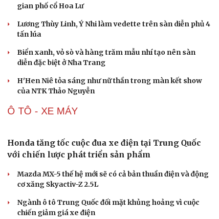
DJ Snake cùng dàn sao đình đám sẽ mở màn eSports
World Cup 2026 tại Paris
THỜI TRANG
Du lịch
Podcast
Tư vấn
Câu chuyện thời sự
Săn Tour
Đọc truyện đêm khuya
check-in
Cửa sổ tình yêu
Kể chuyện cho bé
Hạt giống tâm hồn
“Ngọc Nữ Trời Nam”- bộ sưu tập thời trang ấn
tượng của NTK trẻ Đỗ Quang Trường
150 mẫu nhí tái hiện vẻ đẹp văn hóa Việt trong không