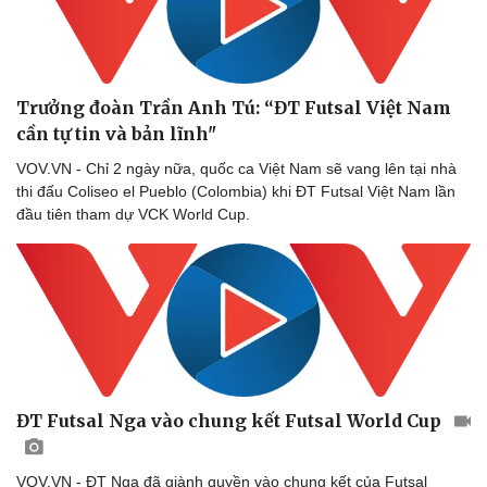
Sức khỏe
Đời sống
Dinh dưỡng - món ngon
Nhà đẹp
Trưởng đoàn Trần Anh Tú: “ĐT Futsal Việt Nam
Cây thuốc
Blog
cần tự tin và bản lĩnh"
Sản phụ khoa
Tình yêu - Gia đình
Nhi khoa
VOV.VN - Chỉ 2 ngày nữa, quốc ca Việt Nam sẽ vang lên tại nhà
Nam khoa
thi đấu Coliseo el Pueblo (Colombia) khi ĐT Futsal Việt Nam lần
Làm đẹp - giảm cân
đầu tiên tham dự VCK World Cup.
Phòng mạch online
Ăn sạch sống khỏe
ĐT Futsal Nga vào chung kết Futsal World Cup
VOV.VN - ĐT Nga đã giành quyền vào chung kết của Futsal