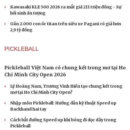
gian phố cổ Hoa Lư
Lương Thùy Linh, Ý Nhi làm vedette trên sàn diễn phủ 4
tấn lúa
Biển xanh, vỏ sò và hàng trăm mẫu nhí tạo nên sàn
diễn đặc biệt ở Nha Trang
H'Hen Niê tỏa sáng như nữ thần trong màn kết show
của NTK Thảo Nguyễn
Ô TÔ - XE MÁY
Honda tăng tốc cuộc đua xe điện tại Trung Quốc
với chiến lược phát triển sản phẩm
Mazda MX-5 thế hệ mới sẽ có cả bản thuần điện và động
cơ xăng Skyactiv-Z 2.5L
Ngành ô tô Trung Quốc đối mặt khủng hoảng vì cuộc
chiến giảm giá xe điện