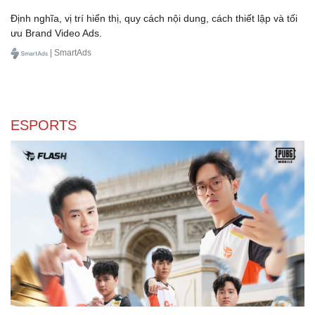
Văn hóa
Giải trí
Tổng quan về hình thức quảng cáo Brand Video
Sân khấu - Điện ảnh
Nghệ sĩ
Ads trên SmartAds
Văn học
Thời trang
Định nghĩa, vị trí hiển thị, quy cách nội dung, cách thiết lập và tối
Âm nhạc
Sao Việt
ưu Brand Video Ads.
Di sản
| SmartAds
ESPORTS