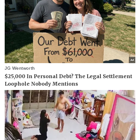
Thể thao
Ô tô - Xe máy
Bóng đá
Ô tô