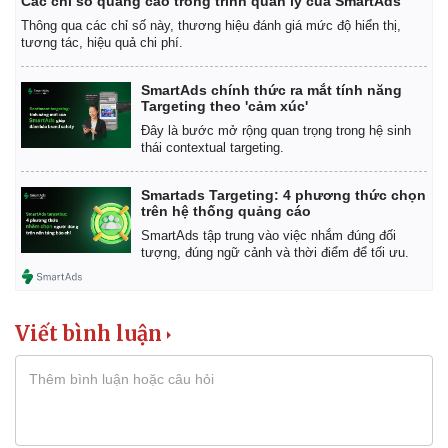
Các chỉ số quảng cáo trong trình quản lý của SmartAds
Thông qua các chỉ số này, thương hiệu đánh giá mức độ hiển thị,
tương tác, hiệu quả chi phí.
SmartAds chính thức ra mắt tính năng
Targeting theo 'cảm xúc'
Đây là bước mở rộng quan trọng trong hệ sinh
thái contextual targeting.
Smartads Targeting: 4 phương thức chọn
trên hệ thống quảng cáo
SmartAds tập trung vào việc nhắm đúng đối
tượng, đúng ngữ cảnh và thời điểm để tối ưu.
Kinh tế
Thị trường
Viết bình luận
Bất động sản
Giá vàng
Khởi nghiệp
Tiêu dùng
Tỷ giá
Chứng khoán
Giá cà phê