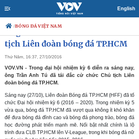
English
BÓNG ĐÁ VIỆT NAM
/
Ông Trần Anh Tú tái đắc cử Chủ
tịch Liên đoàn bóng đá TP.HCM
Thứ Năm, 16:37, 27/10/2016
Chính trị
Xã hội
Đảng
Tin 24h
VOV.VN - Trong đại hội nhiệm kỳ 6 diễn ra sáng nay,
Tổ chức nhân sự
Dự báo thời tiết
ông Trần Anh Tú đã tái đắc cử chức Chủ tịch Liên
Quốc hội
Giáo dục
đoàn bóng đá TP.HCM.
Nhận diện sự thật
Dấu ấn VOV
Việc làm
Sáng nay (27/10), Liên đoàn Bóng đá TP.HCM (HFF) đã tổ
Biển đảo
chức Đại hội nhiệm kỳ 6 (2016 – 2020).
Trong nhiệm kỳ 5
vừa qua, bóng đá TP.HCM đã vượt qua không ít khó khăn
để đưa bóng đá đỉnh cao và bóng đá phong trào, bóng đá
học đường phát triển mạnh mẽ. Nổi bật nhất chính là lộ
trình đưa CLB TP.HCM lên V-League, trong khi bóng đá nữ