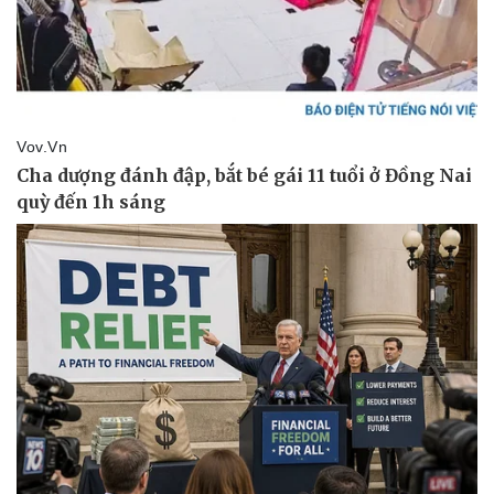
Lịch thi đấu bóng đá
Xe máy
Thế giới thể thao
Tư vấn
eSports
Hậu trường