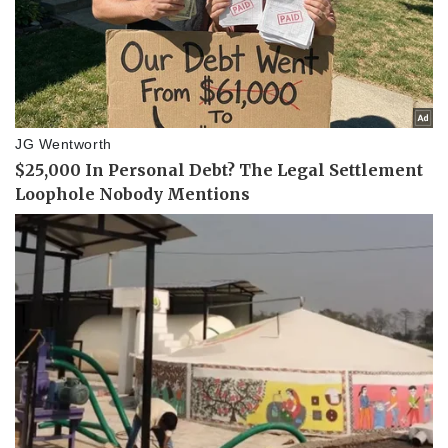
Thể thao
Ô tô - Xe máy
Bóng đá
Ô tô
Lịch thi đấu bóng đá
Xe máy
Thế giới thể thao
Tư vấn