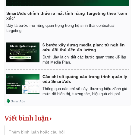
SmartAds chính thức ra mắt tính năng Targeting theo 'cảm
xúc'
Đây là bước mở rộng quan trọng trong hệ sinh thái contextual
targeting.
6 bước xây dựng media plan: từ nghiên
cứu đối thủ đến đo lường
Dưới đây là chi tiết các bước quan trọng để lập
một Media Plan.
Các chỉ số quảng cáo trong trình quản lý
Thể thao
Ô tô - Xe máy
của SmartAds
Bóng đá
Ô tô
Thông qua các chỉ số này, thương hiệu đánh giá
mức độ hiển thị, tương tác, hiệu quả chi phí.
Lịch thi đấu bóng đá
Xe máy
Thế giới thể thao
Tư vấn
eSports
Hậu trường
Viết bình luận