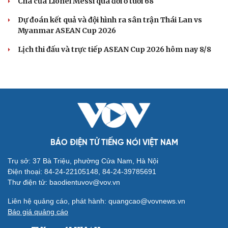
Cha của Lionel Messi qua đời ở tuổi 68
Dự đoán kết quả và đội hình ra sân trận Thái Lan vs
Myanmar ASEAN Cup 2026
Lịch thi đấu và trực tiếp ASEAN Cup 2026 hôm nay 8/8
BÁO ĐIỆN TỬ TIẾNG NÓI VIỆT NAM
Trụ sở: 37 Bà Triệu, phường Cửa Nam, Hà Nội
Điện thoại: 84-24-22105148, 84-24-39785691
Thư điện tử: baodientuvov@vov.vn
Liên hệ quảng cáo, phát hành: quangcao@vovnews.vn
Báo giá quảng cáo