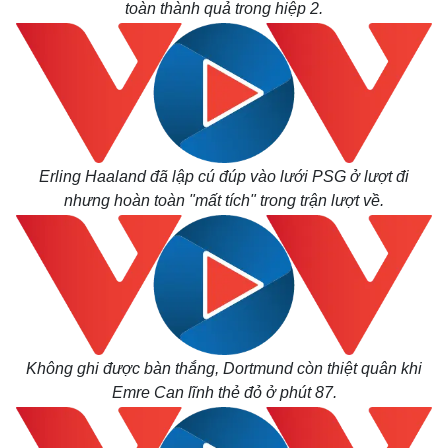
toàn thành quả trong hiệp 2.
Kinh tế
Thị trường
Bất động sản
Giá vàng
Khởi nghiệp
Tiêu dùng
Tỷ giá
Chứng khoán
Giá cà phê
Erling Haaland đã lập cú đúp vào lưới PSG ở lượt đi
nhưng hoàn toàn "mất tích" trong trận lượt về.
Không ghi được bàn thắng, Dortmund còn thiệt quân khi
Emre Can lĩnh thẻ đỏ ở phút 87.