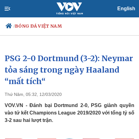
English
BÓNG ĐÁ VIỆT NAM
/
PSG 2-0 Dortmund (3-2): Neymar
Chính trị
Xã hội
Đảng
Tin 24h
tỏa sáng trong ngày Haaland
Tổ chức nhân sự
Dự báo thời tiết
“mất tích“
Quốc hội
Giáo dục
Nhận diện sự thật
Dấu ấn VOV
Việc làm
Thứ Năm, 05:32, 12/03/2020
Biển đảo
VOV.VN - Đánh bại Dortmund 2-0, PSG giành quyền
vào tứ kết Champions League 2019/2020 với tổng tỷ số
3-2 sau hai lượt trận.