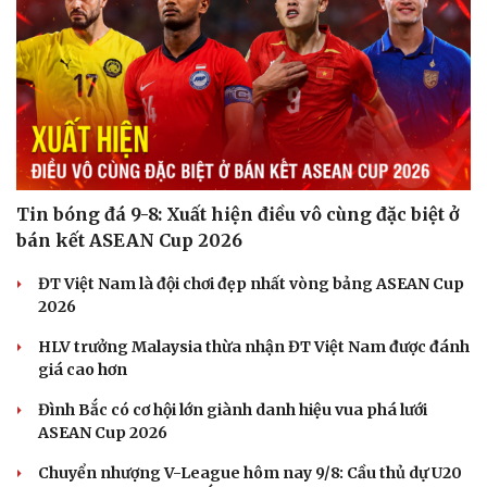
Săn Tour
Đọc truyện đêm khuya
check-in
Cửa sổ tình yêu
Kể chuyện cho bé
Hạt giống tâm hồn
Tin bóng đá 9-8: Xuất hiện điều vô cùng đặc biệt ở
bán kết ASEAN Cup 2026
ĐT Việt Nam là đội chơi đẹp nhất vòng bảng ASEAN Cup
2026
HLV trưởng Malaysia thừa nhận ĐT Việt Nam được đánh
giá cao hơn
Đình Bắc có cơ hội lớn giành danh hiệu vua phá lưới
ASEAN Cup 2026
Chuyển nhượng V-League hôm nay 9/8: Cầu thủ dự U20