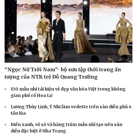
Sức khỏe
Đời sống
Dinh dưỡng - món ngon
Nhà đẹp
Cây thuốc
Blog
Sản phụ khoa
Tình yêu - Gia đình
Nhi khoa
Nam khoa
Làm đẹp - giảm cân
“Ngọc Nữ Trời Nam”- bộ sưu tập thời trang ấn
Phòng mạch online
tượng của NTK trẻ Đỗ Quang Trường
Ăn sạch sống khỏe
150 mẫu nhí tái hiện vẻ đẹp văn hóa Việt trong không
gian phố cổ Hoa Lư
Lương Thùy Linh, Ý Nhi làm vedette trên sàn diễn phủ 4
tấn lúa
Biển xanh, vỏ sò và hàng trăm mẫu nhí tạo nên sàn
diễn đặc biệt ở Nha Trang