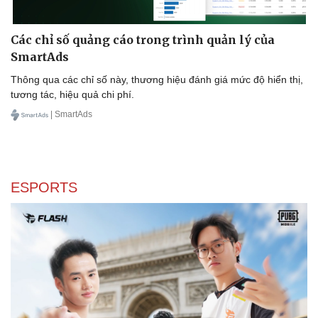
Các chỉ số quảng cáo trong trình quản lý của
SmartAds
Thông qua các chỉ số này, thương hiệu đánh giá mức độ hiển thị,
tương tác, hiệu quả chi phí.
| SmartAds
Doanh nghiệp
Công nghệ
Thông tin doanh nghiệp
Sành điệu
Doanh nghiệp 24h
Tin Công nghệ
Doanh nhân
Trải nghiệm
ESPORTS
Vì cộng đồng
Chuyển đổi số