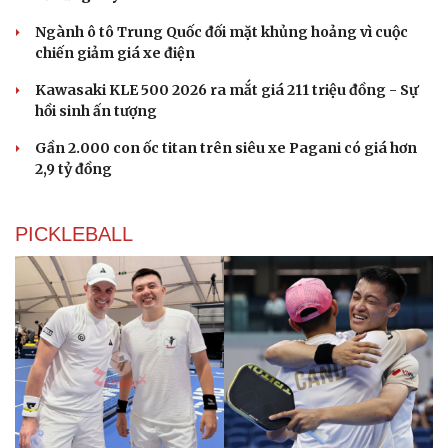
Ngành ô tô Trung Quốc đối mặt khủng hoảng vì cuộc
chiến giảm giá xe điện
Văn hóa
Giải trí
Kawasaki KLE 500 2026 ra mắt giá 211 triệu đồng - Sự
Sân khấu - Điện ảnh
Nghệ sĩ
hồi sinh ấn tượng
Văn học
Thời trang
Âm nhạc
Sao Việt
Gần 2.000 con ốc titan trên siêu xe Pagani có giá hơn
Di sản
2,9 tỷ đồng
PICKLEBALL