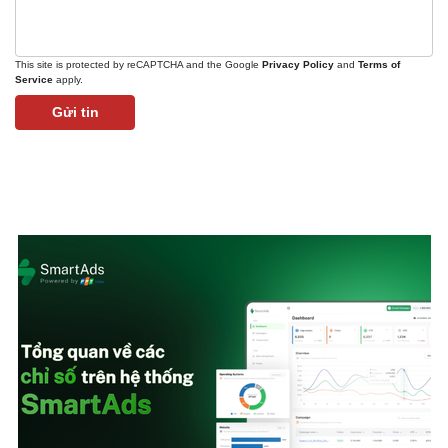
This site is protected by reCAPTCHA and the Google
Privacy Policy
and
Terms of
Service
apply.
Gửi tin