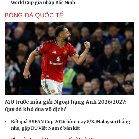
World Cup gia nhập Bắc Ninh
BÓNG ĐÁ QUỐC TẾ
MU trước mùa giải Ngoại hạng Anh 2026/2027:
Cải chính
Quỷ đỏ khó đua vô địch?
Kết quả ASEAN Cup 2026 hôm nay 8/8: Malaysia thắng
nhẹ, gặp ĐT Việt Nam ở bán kết