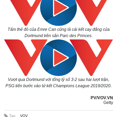
Tấm thẻ đỏ của Emre Can cũng là cái kết cay đắng của
Dortmund trên sân Parc des Princes.
Vượt qua Dortmund với tổng tỷ số 3-2 sau hai lượt trận,
PSG tiến bước vào tứ kết Champions League 2019/2020.
PV/VOV.VN
Pháp luật
Quân sự - Quốc phòng
Getty
Vụ án
Vũ khí
Tin nóng
Việt Nam
Tag:
VOV