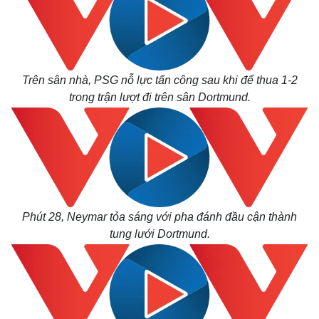
Trên sân nhà, PSG nỗ lực tấn công sau khi để thua 1-2
Thế giới
Multimedia
trong trận lượt đi trên sân Dortmund.
Quan sát
Video
Cuộc sống đó đây
Ảnh
Hồ sơ
E-Magazine
Infographic
Phút 28, Neymar tỏa sáng với pha đánh đầu cận thành
tung lưới Dortmund.