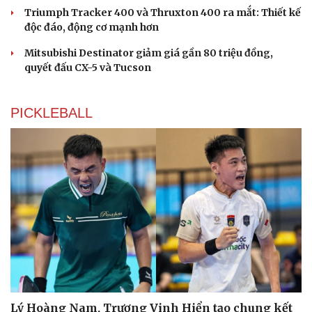
Triumph Tracker 400 và Thruxton 400 ra mắt: Thiết kế
độc đáo, động cơ mạnh hơn
Mitsubishi Destinator giảm giá gần 80 triệu đồng,
quyết đấu CX-5 và Tucson
PICKLEBALL
Du lịch
Podcast
Tư vấn
Câu chuyện thời sự
Săn Tour
Đọc truyện đêm khuya
check-in
Cửa sổ tình yêu
Kể chuyện cho bé
Hạt giống tâm hồn
Lý Hoàng Nam, Trương Vinh Hiển tạo chung kết