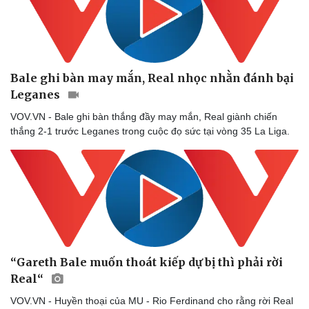
Bale ghi bàn may mắn, Real nhọc nhằn đánh bại
Leganes
VOV.VN - Bale ghi bàn thắng đầy may mắn, Real giành chiến
Doanh nghiệp
Công nghệ
thắng 2-1 trước Leganes trong cuộc đọ sức tại vòng 35 La Liga.
Thông tin doanh nghiệp
Sành điệu
Doanh nghiệp 24h
Tin Công nghệ
Doanh nhân
Trải nghiệm
Vì cộng đồng
Chuyển đổi số
“Gareth Bale muốn thoát kiếp dự bị thì phải rời
Real“
VOV.VN - Huyền thoại của MU - Rio Ferdinand cho rằng rời Real