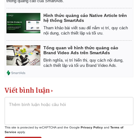
thống quảng cáo của SmartAds.
Hình thức quảng cáo Native Article trên
hệ thống SmartAds
Tham khảo bài viết sau để nắm vị trí, quy cách
nội dung, cách thiết lập và tối ưu.
Kinh tế
Thị trường
Bất động sản
Giá vàng
Tổng quan về hình thức quảng cáo
Khởi nghiệp
Tiêu dùng
Brand Video Ads trên SmartAds
Tỷ giá
Định nghĩa, vị trí hiển thị, quy cách nội dung,
Chứng khoán
cách thiết lập và tối ưu Brand Video Ads.
Giá cà phê
Viết bình luận
This site is protected by reCAPTCHA and the Google
Privacy Policy
and
Terms of
Service
apply.