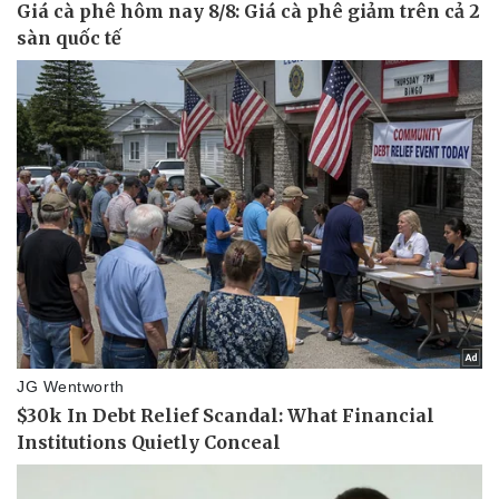
Pháp luật
Quân sự - Quốc phòng
Vụ án
Vũ khí
Tin nóng
Việt Nam
Tư vấn luật
Phân tích