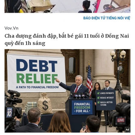
Bóng đá
Ô tô
Lịch thi đấu bóng đá
Xe máy
Thế giới thể thao
Tư vấn
eSports
Hậu trường