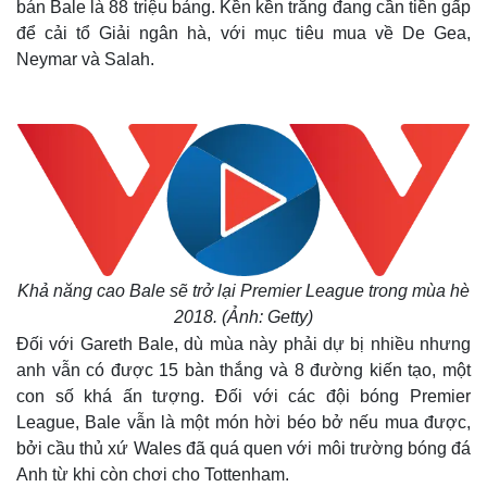
bán Bale là 88 triệu bảng. Kền kền trắng đang cần tiền gấp
để cải tổ Giải ngân hà, với mục tiêu mua về De Gea,
Neymar và Salah.
Khả năng cao Bale sẽ trở lại Premier League trong mùa hè
2018. (Ảnh: Getty)
Đối với Gareth Bale, dù mùa này phải dự bị nhiều nhưng
anh vẫn có được 15 bàn thắng và 8 đường kiến tạo, một
con số khá ấn tượng. Đối với các đội bóng Premier
League, Bale vẫn là một món hời béo bở nếu mua được,
bởi cầu thủ xứ Wales đã quá quen với môi trường bóng đá
Anh từ khi còn chơi cho Tottenham.