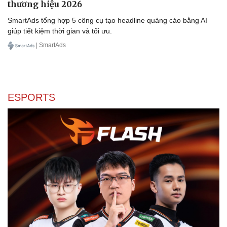
thương hiệu 2026
Làm đẹp - giảm cân
Phòng mạch online
SmartAds tổng hợp 5 công cụ tạo headline quảng cáo bằng AI
Ăn sạch sống khỏe
giúp tiết kiệm thời gian và tối ưu.
| SmartAds
ESPORTS