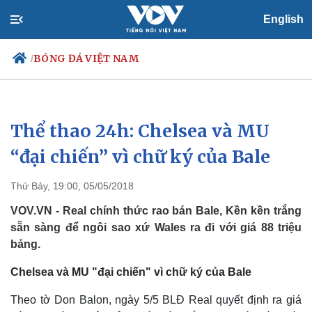
English
BÓNG ĐÁ VIỆT NAM
/
Thể thao 24h: Chelsea và MU
Chính trị
Xã hội
Đảng
Tin 24h
“đại chiến” vì chữ ký của Bale
Tổ chức nhân sự
Dự báo thời tiết
Quốc hội
Giáo dục
Thứ Bảy, 19:00, 05/05/2018
Nhận diện sự thật
Dấu ấn VOV
Việc làm
VOV.VN - Real chính thức rao bán Bale, Kền kền trắng
Biển đảo
sẵn sàng để ngôi sao xứ Wales ra đi với giá 88 triệu
bảng.
Chelsea và MU "đại chiến" vì chữ ký của Bale
Theo tờ Don Balon, ngày 5/5 BLĐ Real quyết định ra giá