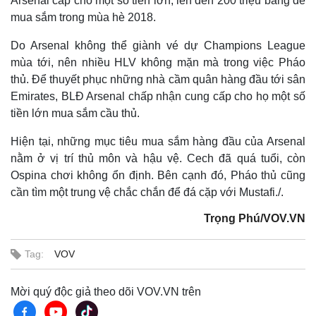
Arsenal cấp cho một số tiền lớn, lên đến 200 triệu bảng để
Hồ sơ
E-Magazine
mua sắm trong mùa hè 2018.
Infographic
Do Arsenal không thể giành vé dự Champions League
mùa tới, nên nhiều HLV không mặn mà trong việc Pháo
thủ. Để thuyết phục những nhà cầm quân hàng đầu tới sân
Emirates, BLĐ Arsenal chấp nhận cung cấp cho họ một số
tiền lớn mua sắm cầu thủ.
Hiện tại, những mục tiêu mua sắm hàng đầu của Arsenal
nằm ở vị trí thủ môn và hậu vệ. Cech đã quá tuổi, còn
Ospina chơi không ổn định. Bên cạnh đó, Pháo thủ cũng
cần tìm một trung vệ chắc chắn để đá cặp với Mustafi./.
Trọng Phú/VOV.VN
Tag:
VOV
Mời quý độc giả theo dõi VOV.VN trên