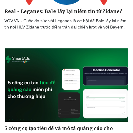
Real - Leganes: Bale lấy lại niềm tin từ Zidane?
VOV.VN - Cuộc đọ sức với Leganes là cơ hội để Bale lấy lại niềm
tin nơi HLV Zidane trước thềm trận đại chiến lượt về với Bayern.
Sức khỏe
Đời sống
Dinh dưỡng - món ngon
Nhà đẹp
Cây thuốc
Blog
Sản phụ khoa
Tình yêu - Gia đình
Nhi khoa
5 công cụ tạo tiêu đề và mô tả quảng cáo cho
Nam khoa