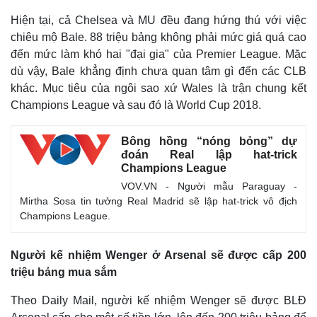
Hiện tại, cả Chelsea và MU đều đang hứng thú với việc
chiêu mộ Bale. 88 triệu bảng không phải mức giá quá cao
đến mức làm khó hai "đại gia" của Premier League. Mặc
dù vậy, Bale khẳng định chưa quan tâm gì đến các CLB
khác. Mục tiêu của ngôi sao xứ Wales là trận chung kết
Champions League và sau đó là World Cup 2018.
Bông hồng “nóng bỏng” dự
đoán Real lập hat-trick
Champions League
VOV.VN - Người mẫu Paraguay -
Mirtha Sosa tin tưởng Real Madrid sẽ lập hat-trick vô địch
Champions League.
Người kế nhiệm Wenger ở Arsenal sẽ được cấp 200
triệu bảng mua sắm
Thế giới
Multimedia
Quan sát
Video
Theo Daily Mail, người kế nhiệm Wenger sẽ được BLĐ
Cuộc sống đó đây
Ảnh