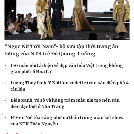
Văn hóa
Giải trí
“Ngọc Nữ Trời Nam”- bộ sưu tập thời trang ấn
Sân khấu - Điện ảnh
Nghệ sĩ
tượng của NTK trẻ Đỗ Quang Trường
Văn học
Thời trang
Âm nhạc
Sao Việt
150 mẫu nhí tái hiện vẻ đẹp văn hóa Việt trong không
Di sản
gian phố cổ Hoa Lư
Lương Thùy Linh, Ý Nhi làm vedette trên sàn diễn phủ 4
tấn lúa
Biển xanh, vỏ sò và hàng trăm mẫu nhí tạo nên sàn
diễn đặc biệt ở Nha Trang
H'Hen Niê tỏa sáng như nữ thần trong màn kết show
của NTK Thảo Nguyễn