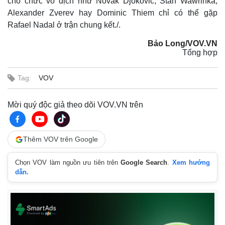
cho chức vô địch như Novak Djokovic, Stan Wawrinka,
Alexander Zverev hay Dominic Thiem chỉ có thể gặp
Rafael Nadal ở trận chung kết./.
Bảo Long/VOV.VN
Tổng hợp
Tag:
VOV
Mời quý độc giả theo dõi VOV.VN trên
Thêm VOV trên Google
Chọn VOV làm nguồn ưu tiên trên
Google Search
.
Xem hướng
dẫn.