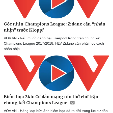
Góc nhìn Champions League: Zidane cần “nhẫn
nhịn” trước Klopp?
VOV.VN - Nếu muốn đánh bại Liverpool trong trận chung kết
Champions League 2017/2018, HLV Zidane cần phải học cách
nhẫn nhịn.
Biếm họa 24h: Cư dân mạng nín thở chờ trận
chung kết Champions League
Doanh nghiệp
Công nghệ
Thông tin doanh nghiệp
Sành điệu
VOV.VN - Hàng loạt bức ảnh biếm họa đã ra đời trong lúc cư dân