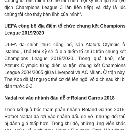
Chúng tôi biết mình có thể làm nên một kỳ tích lịch sử (vô
địch Champions League 3 lần liên tiếp) và đây là lúc
chúng tôi cho thấy bản lĩnh của mình”.
UEFA công bố địa điểm tổ chức chung kết Champions
League 2019/2020
UEFA đã chính thức công bố, sân Ataturk Olympic ở
Istanbul, Thổ Nhĩ Kỳ sẽ là địa điểm tổ chức trận chung kết
Champions League 2019/2020. Trong quá khứ, sân
Ataturk Olympic từng diễn ra trận chung kết Champions
League 2004/2005 giữa Liverpool và AC Milan. Ở trận này,
The Kop đã lật ngược thế cờ để lên ngôi vô địch sau khi bị
dẫn trước 0-3.
Nadal rơi vào nhánh đấu dễ ở Roland Garros 2018
Thế giới
Multimedia
Theo kết quả bốc thăm phân nhánh Roland Garros 2018,
Quan sát
Video
Cuộc sống đó đây
Ảnh
Rafael Nadal đã rơi vào nhánh đấu dễ với những đối thủ
Hồ sơ
E-Magazine
bị đánh giá thấp hơn. Trong khi đó, những ứng viên khác
Infographic