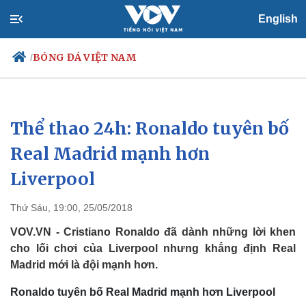
English
BÓNG ĐÁ VIỆT NAM
/
Thể thao 24h: Ronaldo tuyên bố
Chính trị
Xã hội
Đảng
Tin 24h
Real Madrid mạnh hơn
Tổ chức nhân sự
Dự báo thời tiết
Liverpool
Quốc hội
Giáo dục
Nhận diện sự thật
Dấu ấn VOV
Việc làm
Thứ Sáu, 19:00, 25/05/2018
Biển đảo
VOV.VN - Cristiano Ronaldo đã dành những lời khen
cho lối chơi của Liverpool nhưng khẳng định Real
Madrid mới là đội mạnh hơn.
Ronaldo tuyên bố Real Madrid mạnh hơn Liverpool