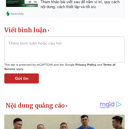
Tham khảo bài viết sau để nắm vị trí, quy cách
nội dung, cách thiết lập và tối ưu.
Kinh tế
Thị trường
Bất động sản
Giá vàng
Khởi nghiệp
Tiêu dùng
Tỷ giá
Viết bình luận
Chứng khoán
Giá cà phê
This site is protected by reCAPTCHA and the Google
Privacy Policy
and
Terms of
Service
apply.
Gửi tin