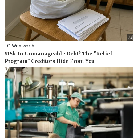
Pháp luật
Quân sự - Quốc phòng
Vụ án
Vũ khí
Tin nóng
Việt Nam
Tư vấn luật
Phân tích