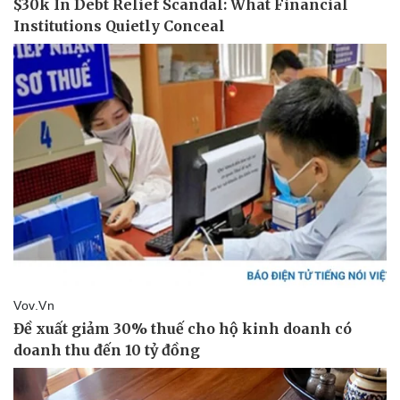
Thể thao
Ô tô - Xe máy
Bóng đá
Ô tô
Lịch thi đấu bóng đá
Xe máy
Thế giới thể thao
Tư vấn
eSports
Hậu trường