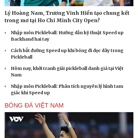
Săn Tour
Đọc truyện đêm khuya
check-in
Cửa sổ tình yêu
Lý Hoàng Nam, Trương Vinh Hiển tạo chung kết
Kể chuyện cho bé
trong mơ tại Ho Chi Minh City Open?
Hạt giống tâm hồn
Nhập môn Pickleball: Hướng dẫn kỹ thuật Speed up
Backhand hai tay
Cách bắt đường Speed up khi bóng đi dọc dây trong
Pickleball
Hôm nay, khởi tranh giải pickleball danh giá tại Việt
Nam
Nhập môn Pickleball: Phân tích nguyên lý hình tam
giác khi Speed up
BÓNG ĐÁ VIỆT NAM