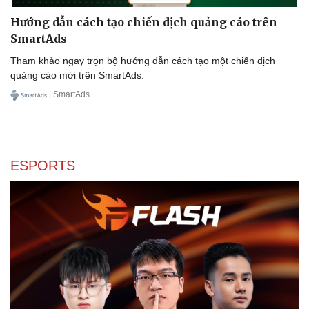
Hướng dẫn cách tạo chiến dịch quảng cáo trên
SmartAds
Sức khỏe
Đời sống
Tham khảo ngay trọn bộ hướng dẫn cách tạo một chiến dịch
Dinh dưỡng - món ngon
Nhà đẹp
quảng cáo mới trên SmartAds.
Cây thuốc
Blog
| SmartAds
Sản phụ khoa
Tình yêu - Gia đình
Nhi khoa
Nam khoa
Làm đẹp - giảm cân
Phòng mạch online
ESPORTS
Ăn sạch sống khỏe