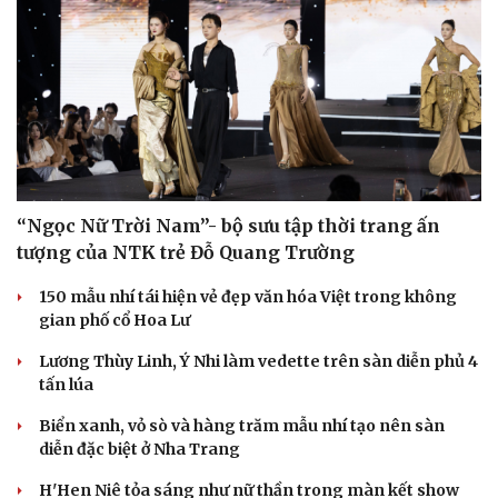
“Ngọc Nữ Trời Nam”- bộ sưu tập thời trang ấn
tượng của NTK trẻ Đỗ Quang Trường
150 mẫu nhí tái hiện vẻ đẹp văn hóa Việt trong không
Văn hóa
Giải trí
gian phố cổ Hoa Lư
Sân khấu - Điện ảnh
Nghệ sĩ
Lương Thùy Linh, Ý Nhi làm vedette trên sàn diễn phủ 4
Văn học
Thời trang
tấn lúa
Âm nhạc
Sao Việt
Di sản
Biển xanh, vỏ sò và hàng trăm mẫu nhí tạo nên sàn
diễn đặc biệt ở Nha Trang
H'Hen Niê tỏa sáng như nữ thần trong màn kết show