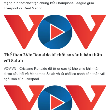
Doanh nghiệp 24h
Tin Công nghệ
mạng nín thở chờ trận chung kết Champions League giữa
Doanh nhân
Trải nghiệm
Liverpool và Real Madrid.
Vì cộng đồng
Chuyển đổi số
Thể thao 24h: Ronaldo từ chối so sánh bản thân
với Salah
VOV.VN - Cristiano Ronaldo đã tỏ ra cực kỳ khó chịu khi nhận
được câu hỏi về Mohamed Salah và từ chối so sánh bản thân với
ngôi sao của Liverpool.