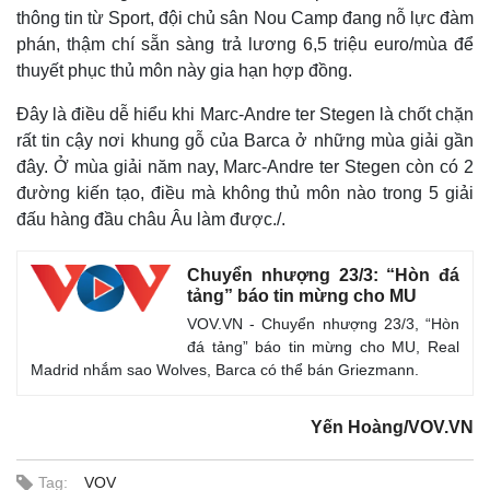
thông tin từ Sport, đội chủ sân Nou Camp đang nỗ lực đàm
phán, thậm chí sẵn sàng trả lương 6,5 triệu euro/mùa để
thuyết phục thủ môn này gia hạn hợp đồng.
Đây là điều dễ hiểu khi Marc-Andre ter Stegen là chốt chặn
rất tin cậy nơi khung gỗ của Barca ở những mùa giải gần
đây. Ở mùa giải năm nay, Marc-Andre ter Stegen còn có 2
đường kiến tạo, điều mà không thủ môn nào trong 5 giải
Thế giới
Multimedia
đấu hàng đầu châu Âu làm được./.
Quan sát
Video
Cuộc sống đó đây
Ảnh
Chuyển nhượng 23/3: “Hòn đá
Hồ sơ
E-Magazine
tảng” báo tin mừng cho MU
Infographic
VOV.VN - Chuyển nhượng 23/3, “Hòn
đá tảng” báo tin mừng cho MU, Real
Madrid nhắm sao Wolves, Barca có thể bán Griezmann.
Yến Hoàng/VOV.VN
Tag:
VOV