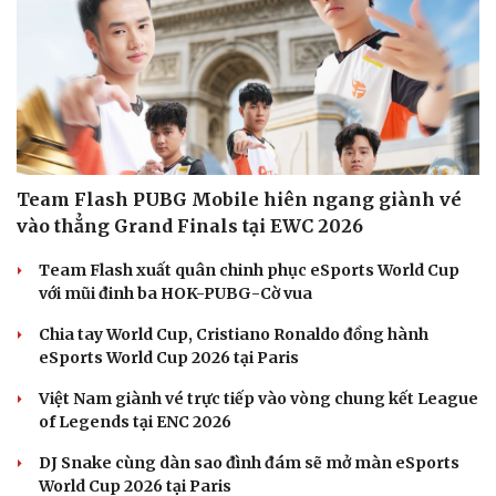
| SmartAds
Văn hóa
Giải trí
ESPORTS
Sân khấu - Điện ảnh
Nghệ sĩ
Văn học
Thời trang
Âm nhạc
Sao Việt
Di sản
Team Flash PUBG Mobile hiên ngang giành vé
vào thẳng Grand Finals tại EWC 2026