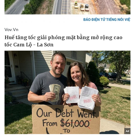
Pháp luật
Quân sự - Quốc phòng
Vụ án
Vũ khí
Tin nóng
Việt Nam
Tư vấn luật
Phân tích