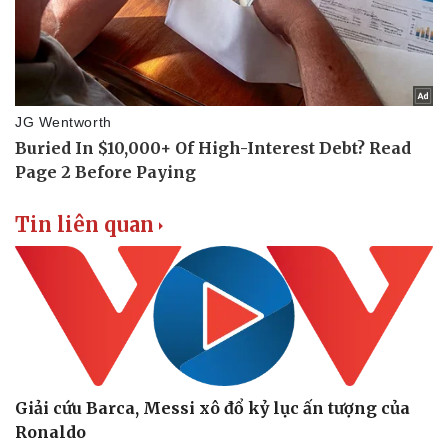
Doanh nghiệp
Công nghệ
Thông tin doanh nghiệp
Sành điệu
Doanh nghiệp 24h
Tin Công nghệ
Doanh nhân
Trải nghiệm
Vì cộng đồng
Chuyển đổi số
Tin liên quan
Giải cứu Barca, Messi xô đổ kỷ lục ấn tượng của
Ronaldo