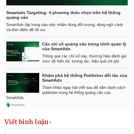
Smartads Targeting: 4 phương thức chọn trên hệ thống
quảng cáo
SmartAds tập trung vào việc nhắm đúng đối tượng, đúng ngữ cảnh
và thời điểm để tối ưu.
Các chỉ số quảng cáo trong trình quản lý
của SmartAds
Kinh tế
Thị trường
Thông qua các chỉ số này, thương hiệu đánh giá
Bất động sản
Giá vàng
mức độ hiển thị, tương tác, hiệu quả chi phí.
Khởi nghiệp
Tiêu dùng
Tỷ giá
Khám phá hệ thống Publisher đối tác của
Chứng khoán
SmartAds
Giá cà phê
Tham khảo ngay bài viết sau để nắm danh sách
publisher trong hệ thống quảng cáo của
SmartAds.
Viết bình luận