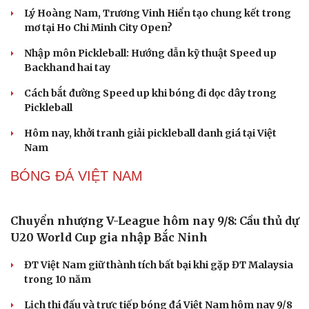
Honda tăng tốc cuộc đua xe điện tại Trung Quốc
với chiến lược phát triển sản phẩm
Mazda MX-5 thế hệ mới sẽ có cả bản thuần điện và động
cơ xăng Skyactiv-Z 2.5L
Ngành ô tô Trung Quốc đối mặt khủng hoảng vì cuộc
chiến giảm giá xe điện
Kawasaki KLE 500 2026 ra mắt giá 211 triệu đồng - Sự
hồi sinh ấn tượng