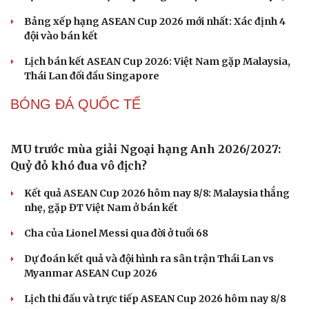
Gần 2.000 con ốc titan trên siêu xe Pagani có giá hơn
2,9 tỷ đồng
Cải chính
PICKLEBALL
Pickleball Việt Nam có chung kết trong mơ tại Ho
Chi Minh City Open 2026
Lý Hoàng Nam, Trương Vinh Hiển tạo chung kết trong
mơ tại Ho Chi Minh City Open?
Nhập môn Pickleball: Hướng dẫn kỹ thuật Speed up
Backhand hai tay
Cách bắt đường Speed up khi bóng đi dọc dây trong
Pickleball
Hôm nay, khởi tranh giải pickleball danh giá tại Việt
Nam