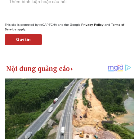
This site is protected by reCAPTCHA and the Google
Privacy Policy
and
Terms of
Service
apply.
Gửi tin