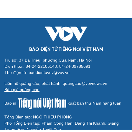
BÓNG ĐÁ VIỆT NAM
Chuyển nhượng V-League hôm nay 9/8: Cầu thủ dự
U20 World Cup gia nhập Bắc Ninh
ĐT Việt Nam giữ thành tích bất bại khi gặp ĐT Malaysia
trong 10 năm
Lịch thi đấu và trực tiếp bóng đá Việt Nam hôm nay 9/8
Bảng xếp hạng ASEAN Cup 2026 mới nhất: Xác định 4
đội vào bán kết
Lịch bán kết ASEAN Cup 2026: Việt Nam gặp Malaysia,
Thái Lan đối đầu Singapore
BÓNG ĐÁ QUỐC TẾ
MU trước mùa giải Ngoại hạng Anh 2026/2027:
Quỷ đỏ khó đua vô địch?