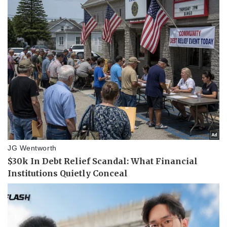
Thể thao
Ô tô - Xe máy
Bóng đá
Ô tô
Lịch thi đấu bóng đá
Xe máy
Thế giới thể thao
Tư vấn
eSports
Hậu trường