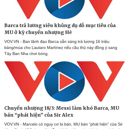
Sức khỏe
Đời sống
Dinh dưỡng - món ngon
Nhà đẹp
Barca trả lương siêu khủng dụ dỗ mục tiêu của
Cây thuốc
Blog
MU ở kỳ chuyển nhượng Hè
Sản phụ khoa
Tình yêu - Gia đình
VOV.VN - Ban lãnh đạo Barca sẵn sàng trả lương 16 triệu
Nhi khoa
bảng/mùa cho Lautaro Martínez nếu cầu thủ này đồng ý sang
Nam khoa
Tây Ban Nha chơi bóng.
Làm đẹp - giảm cân
Phòng mạch online
Ăn sạch sống khỏe
Chuyển nhượng 18/3: Messi làm khó Barca, MU
bán “phát hiện” của Sir Alex
VOV.VN - Marcelo có nguy cơ bị bán, MU bán “phát hiện” của Sir