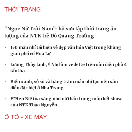
Team Flash xuất quân chinh phục eSports World Cup
với mũi đinh ba HOK-PUBG-Cờ vua
Chia tay World Cup, Cristiano Ronaldo đồng hành
eSports World Cup 2026 tại Paris
Việt Nam giành vé trực tiếp vào vòng chung kết League
of Legends tại ENC 2026
DJ Snake cùng dàn sao đình đám sẽ mở màn eSports
World Cup 2026 tại Paris
THỜI TRANG