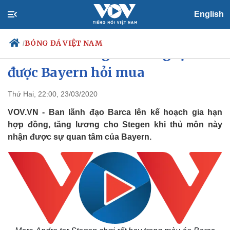
English
BÓNG ĐÁ VIỆT NAM
/
Thủ thành Stegen hưởng lợi khi
được Bayern hỏi mua
Thứ Hai, 22:00, 23/03/2020
Chính trị
Xã hội
Đảng
Tin 24h
VOV.VN - Ban lãnh đạo Barca lên kế hoạch gia hạn
Tổ chức nhân sự
Dự báo thời tiết
hợp đồng, tăng lương cho Stegen khi thủ môn này
Quốc hội
Giáo dục
nhận được sự quan tâm của Bayern.
Nhận diện sự thật
Dấu ấn VOV
Việc làm
Biển đảo