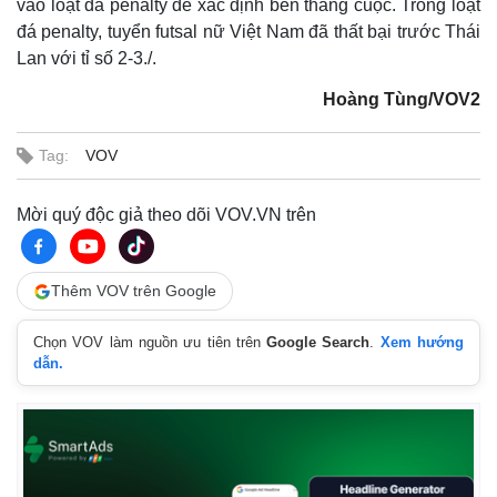
vào loạt đá penalty để xác định bên thắng cuộc. Trong loạt
đá penalty, tuyển futsal nữ Việt Nam đã thất bại trước Thái
Lan với tỉ số 2-3
./.
Hoàng Tùng/VOV2
Tag:
VOV
Mời quý độc giả theo dõi VOV.VN trên
Thêm VOV trên Google
Chọn VOV làm nguồn ưu tiên trên
Google Search
.
Xem hướng
Thế giới
Multimedia
dẫn.
Quan sát
Video
Cuộc sống đó đây
Ảnh
Hồ sơ
E-Magazine
Infographic