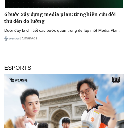
6 bước xây dựng media plan: từ nghiên cứu đối
thủ đến đo lường
Dưới đây là chi tiết các bước quan trọng để lập một Media Plan.
| SmartAds
ESPORTS
Sức khỏe
Đời sống
Dinh dưỡng - món ngon
Nhà đẹp
Cây thuốc
Blog