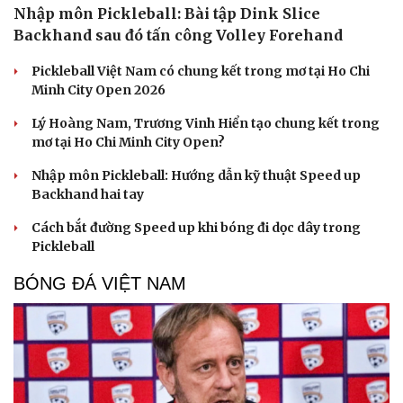
Nhập môn Pickleball: Bài tập Dink Slice
Backhand sau đó tấn công Volley Forehand
Pickleball Việt Nam có chung kết trong mơ tại Ho Chi
Minh City Open 2026
Lý Hoàng Nam, Trương Vinh Hiển tạo chung kết trong
mơ tại Ho Chi Minh City Open?
Nhập môn Pickleball: Hướng dẫn kỹ thuật Speed up
Du lịch
Podcast
Backhand hai tay
Tư vấn
Câu chuyện thời sự
Cách bắt đường Speed up khi bóng đi dọc dây trong
Săn Tour
Đọc truyện đêm khuya
Pickleball
check-in
Cửa sổ tình yêu
Kể chuyện cho bé
BÓNG ĐÁ VIỆT NAM
Hạt giống tâm hồn