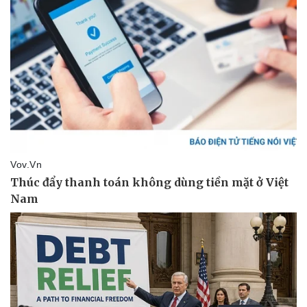
Bất động sản
Giá vàng
Khởi nghiệp
Tiêu dùng
Tỷ giá
Chứng khoán
Giá cà phê