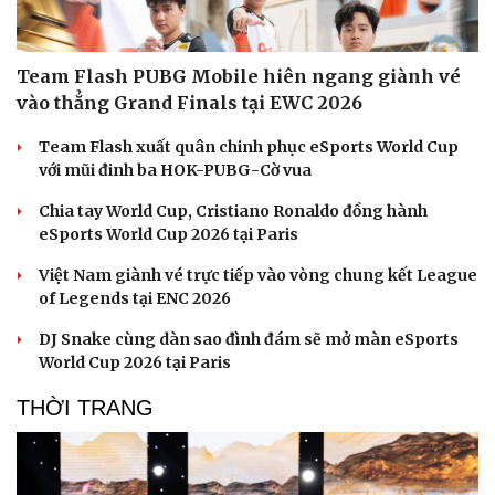
Sản phụ khoa
Tình yêu - Gia đình
Nhi khoa
Nam khoa
Làm đẹp - giảm cân
Team Flash PUBG Mobile hiên ngang giành vé
Phòng mạch online
vào thẳng Grand Finals tại EWC 2026
Ăn sạch sống khỏe
Team Flash xuất quân chinh phục eSports World Cup
với mũi đinh ba HOK-PUBG-Cờ vua
Chia tay World Cup, Cristiano Ronaldo đồng hành
eSports World Cup 2026 tại Paris
Việt Nam giành vé trực tiếp vào vòng chung kết League
of Legends tại ENC 2026
DJ Snake cùng dàn sao đình đám sẽ mở màn eSports
World Cup 2026 tại Paris
THỜI TRANG