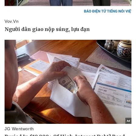
Pháp luật
Quân sự - Quốc phòng
Vụ án
Vũ khí
Tin nóng
Việt Nam
Tư vấn luật
Phân tích