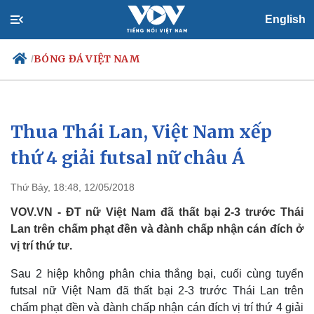
English
BÓNG ĐÁ VIỆT NAM
/
Thua Thái Lan, Việt Nam xếp
Chính trị
Xã hội
Đảng
Tin 24h
thứ 4 giải futsal nữ châu Á
Tổ chức nhân sự
Dự báo thời tiết
Quốc hội
Giáo dục
Thứ Bảy, 18:48, 12/05/2018
Nhận diện sự thật
Dấu ấn VOV
Việc làm
VOV.VN - ĐT nữ Việt Nam đã thất bại 2-3 trước Thái
Biển đảo
Lan trên chấm phạt đền và đành chấp nhận cán đích ở
vị trí thứ tư.
Sau 2 hiệp không phân chia thắng bại, cuối cùng tuyển
futsal nữ Việt Nam đã thất bại 2-3 trước Thái Lan trên
chấm phạt đền và đành chấp nhận cán đích vị trí thứ 4 giải