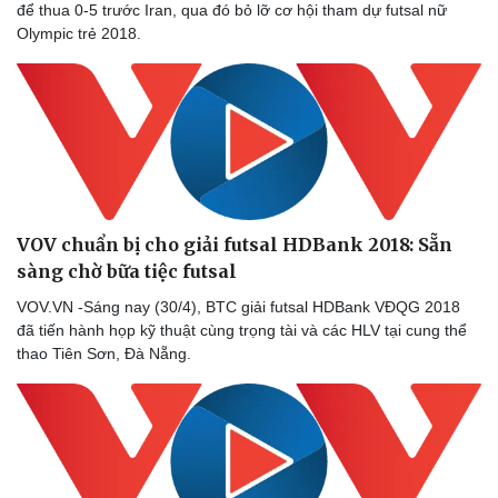
để thua 0-5 trước Iran, qua đó bỏ lỡ cơ hội tham dự futsal nữ
Olympic trẻ 2018.
VOV chuẩn bị cho giải futsal HDBank 2018: Sẵn
sàng chờ bữa tiệc futsal
VOV.VN -Sáng nay (30/4), BTC giải futsal HDBank VĐQG 2018
Doanh nghiệp
Công nghệ
đã tiến hành họp kỹ thuật cùng trọng tài và các HLV tại cung thể
Thông tin doanh nghiệp
Sành điệu
thao Tiên Sơn, Đà Nẵng.
Doanh nghiệp 24h
Tin Công nghệ
Doanh nhân
Trải nghiệm
Vì cộng đồng
Chuyển đổi số