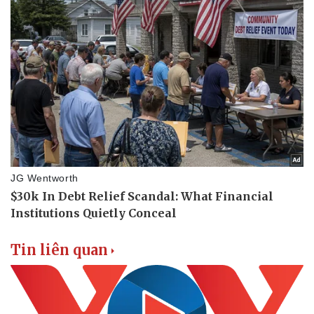
Thể thao
Ô tô - Xe máy
Bóng đá
Ô tô
Lịch thi đấu bóng đá
Xe máy
Thế giới thể thao
Tư vấn
eSports
Hậu trường
Tin liên quan