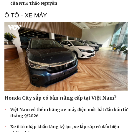
của NTK Thảo Nguyễn
Ô TÔ - XE MÁY
Văn hóa
Giải trí
Sân khấu - Điện ảnh
Nghệ sĩ
Văn học
Thời trang
Âm nhạc
Sao Việt
Di sản
Honda City sắp có bản nâng cấp tại Việt Nam?
Việt Nam có thêm hãng xe máy điện mới, bắt đầu bán từ
tháng 9/2026
Xe ô tô nhập khẩu tăng kỷ lục, xe lắp ráp có dấu hiệu