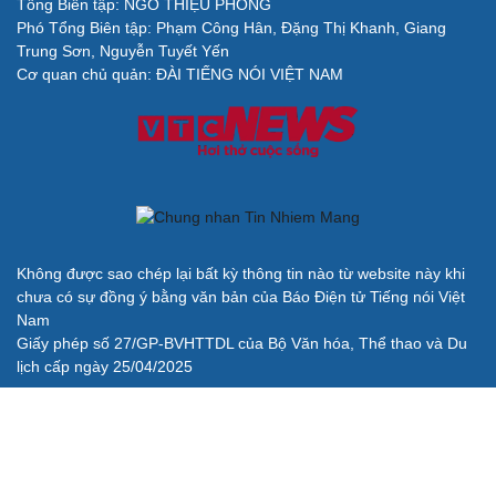
Kết quả ASEAN Cup 2026 hôm nay 8/8: Malaysia
thắng nhẹ, gặp ĐT Việt Nam ở bán kết
Cha của Lionel Messi qua đời ở tuổi 68
Dự đoán kết quả và đội hình ra sân trận Thái Lan vs
Myanmar ASEAN Cup 2026
Lịch thi đấu và trực tiếp ASEAN Cup 2026 hôm nay 8/8
Dự đoán kết quả và đội hình ra sân trận Singapore vs
Indonesia ASEAN Cup 2026
BÁO ĐIỆN TỬ TIẾNG NÓI VIỆT NAM