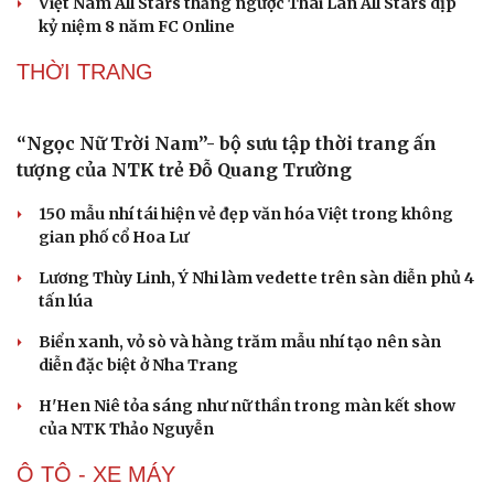
Cup với mũi đinh ba HOK-PUBG-Cờ vua
Chia tay World Cup, Cristiano Ronaldo đồng hành
eSports World Cup 2026 tại Paris
Việt Nam giành vé trực tiếp vào vòng chung kết League
of Legends tại ENC 2026
DJ Snake cùng dàn sao đình đám sẽ mở màn eSports
World Cup 2026 tại Paris
Việt Nam All Stars thắng ngược Thái Lan All Stars dịp
kỷ niệm 8 năm FC Online
THỜI TRANG
“Ngọc Nữ Trời Nam”- bộ sưu tập thời trang ấn
tượng của NTK trẻ Đỗ Quang Trường
150 mẫu nhí tái hiện vẻ đẹp văn hóa Việt trong không
gian phố cổ Hoa Lư