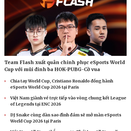
Đây là bước mở rộng quan trọng trong hệ sinh thái contextual
Văn hóa
Giải trí
targeting.
Sân khấu - Điện ảnh
Nghệ sĩ
Văn học
Thời trang
Âm nhạc
Sao Việt
Di sản
ESPORTS
Team Flash xuất quân chinh phục eSports World