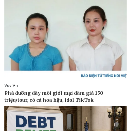
Pháp luật
Quân sự - Quốc p
Vụ án
Vũ khí
Tin nóng
Việt Nam
Tư vấn luật
Phân tích