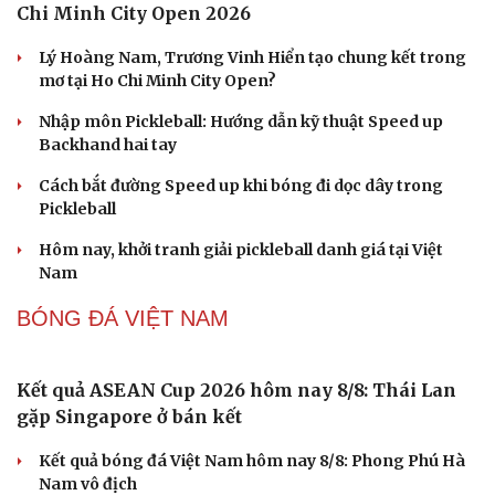
Ngành ô tô Trung Quốc đối mặt khủng hoảng vì
cuộc chiến giảm giá xe điện
Kawasaki KLE 500 2026 ra mắt giá 211 triệu đồng - Sự
hồi sinh ấn tượng
Gần 2.000 con ốc titan trên siêu xe Pagani có giá hơn
2,9 tỷ đồng
Giải thưởng Car Choice Awards 2026 có thay đổi ở hạng
mục Dấu ấn của năm
Quy định mới về xử phạt không dùng ghế an toàn cho
trẻ em trên ô tô từ 15/8
PICKLEBALL
Pickleball Việt Nam có chung kết trong mơ tại Ho