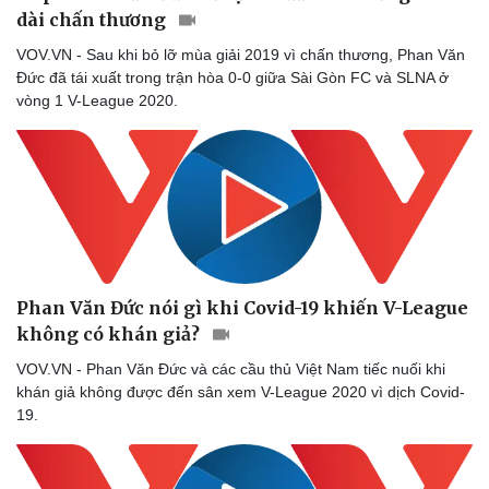
dài chấn thương
VOV.VN - Sau khi bỏ lỡ mùa giải 2019 vì chấn thương, Phan Văn
Đức đã tái xuất trong trận hòa 0-0 giữa Sài Gòn FC và SLNA ở
vòng 1 V-League 2020.
Phan Văn Đức nói gì khi Covid-19 khiến V-League
không có khán giả?
VOV.VN - Phan Văn Đức và các cầu thủ Việt Nam tiếc nuối khi
khán giả không được đến sân xem V-League 2020 vì dịch Covid-
Sức khỏe
Đời sống
19.
Dinh dưỡng - món ngon
Nhà đẹp
Cây thuốc
Blog
Sản phụ khoa
Tình yêu - Gia đìn