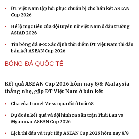
Chi Minh City Open 2026
Lý Hoàng Nam, Trương Vinh Hiển tạo chung kết trong
mơ tại Ho Chi Minh City Open?
Cải chính
Nhập môn Pickleball: Hướng dẫn kỹ thuật Speed up
Backhand hai tay
Cách bắt đường Speed up khi bóng đi dọc dây trong
Pickleball
Hôm nay, khởi tranh giải pickleball danh giá tại Việt
Nam
BÓNG ĐÁ VIỆT NAM