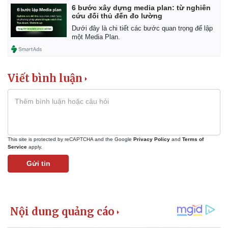
6 bước xây dựng media plan: từ nghiên
cứu đối thủ đến đo lường
Dưới đây là chi tiết các bước quan trọng để lập
một Media Plan.
Viết bình luận
This site is protected by reCAPTCHA and the Google
Privacy Policy
and
Terms of
Service
apply.
Gửi tin