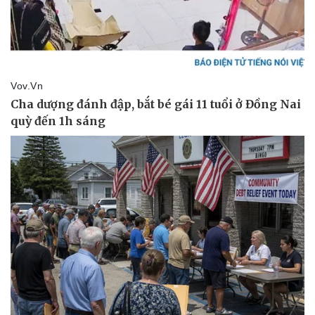
Thể thao
Ô tô - Xe máy
Bóng đá
Ô tô
Lịch thi đấu bóng đá
Xe máy
Thế giới thể thao
Tư vấn
eSports
Hậu trường