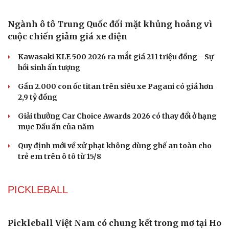
Lương Thùy Linh, Ý Nhi làm vedette trên sàn diễn phủ 4
Du lịch
Podcast
tấn lúa
Tư vấn
Câu chuyện thời s
Săn Tour
Đọc truyện đêm kh
Biển xanh, vỏ sò và hàng trăm mẫu nhí tạo nên sàn
check-in
Cửa sổ tình yêu
diễn đặc biệt ở Nha Trang
Kể chuyện cho bé
Hạt giống tâm hồn
H'Hen Niê tỏa sáng như nữ thần trong màn kết show
của NTK Thảo Nguyễn
Ô TÔ - XE MÁY