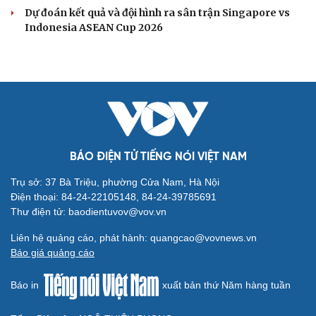
Kết quả ASEAN Cup 2026 hôm nay 8/8: Thái Lan
gặp Singapore ở bán kết
Kết quả bóng đá Việt Nam hôm nay 8/8: Phong Phú Hà
Nam vô địch
ĐT Việt Nam tập hồi phục chuẩn bị cho bán kết ASEAN
Cup 2026
Hé lộ mục tiêu của đội tuyển nữ Việt Nam ở đấu trường
ASIAD 2026
Tin bóng đá 8-8: Xác định thời điểm ĐT Việt Nam thi đấu
bán kết ASEAN Cup 2026
BÓNG ĐÁ QUỐC TẾ