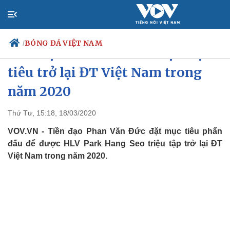
BÓNG ĐÁ VIỆT NAM
/
Tiền đạo Phan Văn Đức đặt mục
tiêu trở lại ĐT Việt Nam trong
năm 2020
Chính trị
Xã hội
Đảng
Tin 24h
Thứ Tư, 15:18, 18/03/2020
Tổ chức nhân sự
Dự báo thời tiết
VOV.VN - Tiền đạo Phan Văn Đức đặt mục tiêu phấn
Quốc hội
Giáo dục
Nhận diện sự thật
Dấu ấn VOV
đấu để được HLV Park Hang Seo triệu tập trở lại ĐT
Việc làm
Việt Nam trong năm 2020.
Biển đảo