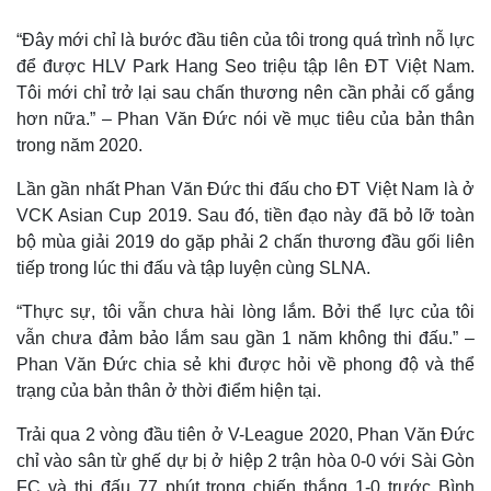
“Đây mới chỉ là bước đầu tiên của tôi trong quá trình nỗ lực
để được HLV Park Hang Seo triệu tập lên ĐT Việt Nam.
Tôi mới chỉ trở lại sau chấn thương nên cần phải cố gắng
hơn nữa.” – Phan Văn Đức nói về mục tiêu của bản thân
trong năm 2020.
Lần gần nhất Phan Văn Đức thi đấu cho ĐT Việt Nam là ở
VCK Asian Cup 2019. Sau đó, tiền đạo này đã bỏ lỡ toàn
bộ mùa giải 2019 do gặp phải 2 chấn thương đầu gối liên
tiếp trong lúc thi đấu và tập luyện cùng SLNA.
Thế giới
Multimedia
Quan sát
Video
“Thực sự, tôi vẫn chưa hài lòng lắm. Bởi thể lực của tôi
Cuộc sống đó đây
Ảnh
vẫn chưa đảm bảo lắm sau gần 1 năm không thi đấu.” –
Hồ sơ
E-Magazine
Phan Văn Đức chia sẻ khi được hỏi về phong độ và thể
Infographic
trạng của bản thân ở thời điểm hiện tại.
Trải qua 2 vòng đầu tiên ở V-League 2020, Phan Văn Đức
chỉ vào sân từ ghế dự bị ở hiệp 2 trận hòa 0-0 với Sài Gòn
FC và thi đấu 77 phút trong chiến thắng 1-0 trước Bình