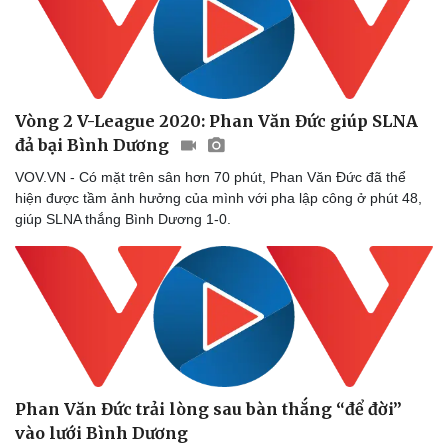
Nhi khoa
Nam khoa
Làm đẹp - giảm cân
Phòng mạch online
Ăn sạch sống khỏe
Vòng 2 V-League 2020: Phan Văn Đức giúp SLNA
đả bại Bình Dương
VOV.VN - Có mặt trên sân hơn 70 phút, Phan Văn Đức đã thể
hiện được tầm ảnh hưởng của mình với pha lập công ở phút 48,
giúp SLNA thắng Bình Dương 1-0.
Phan Văn Đức trải lòng sau bàn thắng “để đời”
vào lưới Bình Dương