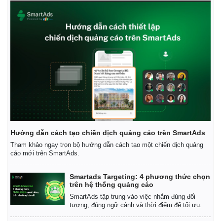
Kinh tế
Thị trường
Hướng dẫn cách tạo chiến dịch quảng cáo trên SmartAds
Bất động sản
Giá vàng
Tham khảo ngay trọn bộ hướng dẫn cách tạo một chiến dịch quảng
cáo mới trên SmartAds.
Khởi nghiệp
Tiêu dùng
Tỷ giá
Chứng khoán
Smartads Targeting: 4 phương thức chọn
trên hệ thống quảng cáo
Giá cà phê
SmartAds tập trung vào việc nhắm đúng đối
tượng, đúng ngữ cảnh và thời điểm để tối ưu.