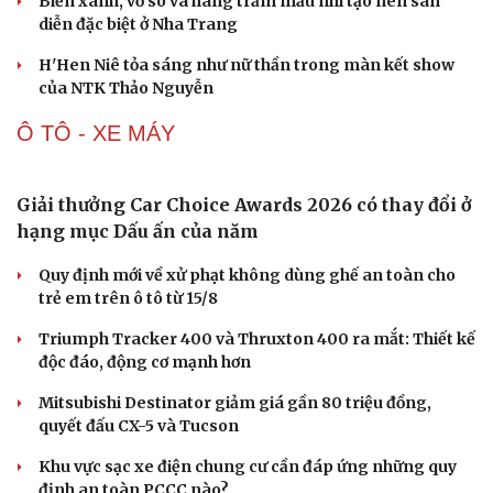
“Ngọc Nữ Trời Nam”- bộ sưu tập thời trang ấn
tượng của NTK trẻ Đỗ Quang Trường
150 mẫu nhí tái hiện vẻ đẹp văn hóa Việt trong không
gian phố cổ Hoa Lư
Lương Thùy Linh, Ý Nhi làm vedette trên sàn diễn phủ 4
tấn lúa
Biển xanh, vỏ sò và hàng trăm mẫu nhí tạo nên sàn
diễn đặc biệt ở Nha Trang
H'Hen Niê tỏa sáng như nữ thần trong màn kết show
của NTK Thảo Nguyễn
Ô TÔ - XE MÁY
Giải thưởng Car Choice Awards 2026 có thay đổi ở
hạng mục Dấu ấn của năm