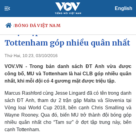
English
BÓNG ĐÁ VIỆT NAM
/
Triệu tập ĐT Anh: MU và
Tottenham góp nhiều quân nhất
Thứ Hai, 10:23, 03/10/2016
Chính trị
Xã hội
Đảng
Tin 24h
VOV.VN - Trong bản danh sách ĐT Anh vừa được
Tổ chức nhân sự
Dự báo thời tiết
công bố, MU và Tottenham là hai CLB góp nhiều quân
Quốc hội
Giáo dục
nhất, khi mỗi đội có 4 gương mặt được triệu tập.
Nhận diện sự thật
Dấu ấn VOV
Việc làm
Marcus Rashford cùng Jesse Lingard đã có tên trong danh
Biển đảo
sách ĐT Anh, tham dự 2 trận gặp Malta và Slovenia tại
Vòng loại World Cup 2018, bên cạnh Chris Smalling và
Wayne Rooney. Qua đó, biến MU trở thành đội bóng góp
nhiều quân nhất cho “Tam sư” ở đợt tập trung này, bên
cạnh Tottenham.