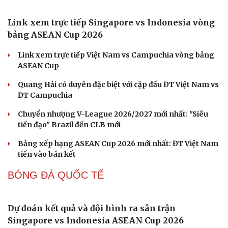
Hôm nay, khởi tranh giải pickleball danh giá tại Việt
Nam
Nhập môn Pickleball: Phân tích nguyên lý hình tam
giác khi Speed up
FPT Play độc quyền phát sóng PPA Asia 500 tại TP. Hồ
Chí Minh
BÓNG ĐÁ VIỆT NAM
Link xem trực tiếp Singapore vs Indonesia vòng
bảng ASEAN Cup 2026
Link xem trực tiếp Việt Nam vs Campuchia vòng bảng
ASEAN Cup
Quang Hải có duyên đặc biệt với cặp đấu ĐT Việt Nam vs
ĐT Campuchia
Chuyển nhượng V-League 2026/2027 mới nhất: "Siêu