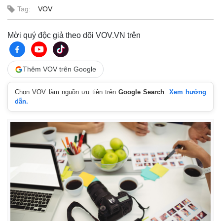
Tag:
VOV
Mời quý độc giả theo dõi VOV.VN trên
Thêm VOV trên Google
Chọn VOV làm nguồn ưu tiên trên
Google Search
.
Xem hướng
dẫn.
Kinh tế
Thị trường
Bất động sản
Giá vàng
Khởi nghiệp
Tiêu dùng