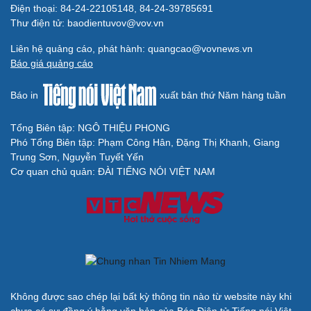
BÁO ĐIỆN TỬ TIẾNG NÓI VIỆT NAM
Trụ sở: 37 Bà Triệu, phường Cửa Nam, Hà Nội
Điện thoại: 84-24-22105148, 84-24-39785691
Thư điện tử: baodientuvov@vov.vn
Liên hệ quảng cáo, phát hành: quangcao@vovnews.vn
Báo giá quảng cáo
Báo in
xuất bản thứ Năm hàng tuần
Tổng Biên tập: NGÔ THIỆU PHONG
Phó Tổng Biên tập: Phạm Công Hân, Đặng Thị Khanh, Giang
Trung Sơn, Nguyễn Tuyết Yến