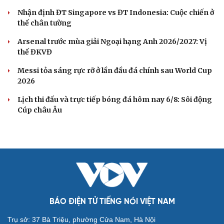
tiền đạo" Brazil đến CLB mới
Bảng xếp hạng ASEAN Cup 2026 mới nhất: ĐT Việt Nam
tiến vào bán kết
BÓNG ĐÁ QUỐC TẾ
Cải chính
Dự đoán kết quả và đội hình ra sân trận
Singapore vs Indonesia ASEAN Cup 2026
Nhận định ĐT Singapore vs ĐT Indonesia: Cuộc chiến ở
thế chân tường
Arsenal trước mùa giải Ngoại hạng Anh 2026/2027: Vị
thế ĐKVĐ
Messi tỏa sáng rực rỡ ở lần đầu đá chính sau World Cup
2026
Lịch thi đấu và trực tiếp bóng đá hôm nay 6/8: Sôi động
Cúp châu Âu