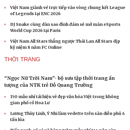
Văn học
Thời trang
Âm nhạc
Sao Việt
Di sản
Team Flash xuất quân chinh phục eSports World
Cup với mũi đinh ba HOK-PUBG-Cờ vua
Chia tay World Cup, Cristiano Ronaldo đồng hành
eSports World Cup 2026 tại Paris
Việt Nam giành vé trực tiếp vào vòng chung kết League
of Legends tại ENC 2026
DJ Snake cùng dàn sao đình đám sẽ mở màn eSports
World Cup 2026 tại Paris
Việt Nam All Stars thắng ngược Thái Lan All Stars dịp
kỷ niệm 8 năm FC Online
THỜI TRANG