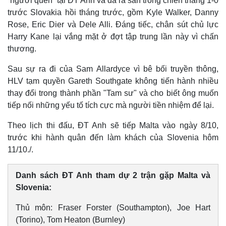
“người quen” tại ĐT Anh và đã ra sân trong chiến thắng 1-0
trước Slovakia hồi tháng trước, gồm Kyle Walker, Danny
Rose, Eric Dier và Dele Alli. Đáng tiếc, chân sút chủ lực
Harry Kane lại vắng mặt ở đợt tập trung lần này vì chấn
thương.
Sau sự ra đi của Sam Allardyce vì bê bối truyền thông,
HLV tạm quyền Gareth Southgate không tiến hành nhiều
thay đổi trong thành phần "Tam sư" và cho biết ông muốn
tiếp nối những yếu tố tích cực mà người tiền nhiệm để lại.
Theo lịch thi đấu, ĐT Anh sẽ tiếp Malta vào ngày 8/10,
trước khi hành quân đến làm khách của Slovenia hôm
11/10./.
Thế giới
Multimedia
Quan sát
Video
Danh sách ĐT Anh tham dự 2 trận gặp Malta và
Cuộc sống đó đây
Ảnh
Slovenia:
Hồ sơ
E-Magazine
Infographic
Thủ môn: Fraser Forster (Southampton), Joe Hart
(Torino), Tom Heaton (Burnley)