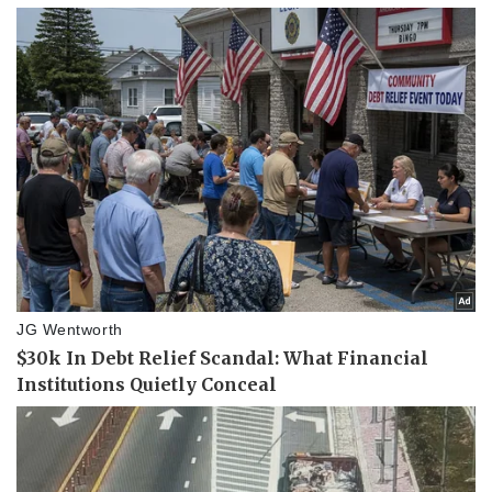
Thể thao
Ô tô - Xe máy
Bóng đá
Ô tô
Lịch thi đấu bóng đá
Xe máy
Thế giới thể thao
Tư vấn
eSports
Hậu trường