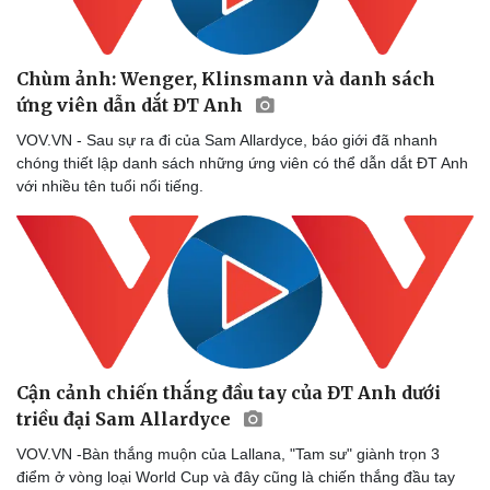
Chùm ảnh: Wenger, Klinsmann và danh sách
ứng viên dẫn dắt ĐT Anh
VOV.VN - Sau sự ra đi của Sam Allardyce, báo giới đã nhanh
chóng thiết lập danh sách những ứng viên có thể dẫn dắt ĐT Anh
với nhiều tên tuổi nổi tiếng.
Sức khỏe
Đời sống
Dinh dưỡng - món ngon
Nhà đẹp
Cây thuốc
Blog
Sản phụ khoa
Tình yêu - Gia đình
Nhi khoa
Cận cảnh chiến thắng đầu tay của ĐT Anh dưới
Nam khoa
triều đại Sam Allardyce
Làm đẹp - giảm cân
Phòng mạch online
VOV.VN -Bàn thắng muộn của Lallana, "Tam sư" giành trọn 3
Ăn sạch sống khỏe
điểm ở vòng loại World Cup và đây cũng là chiến thắng đầu tay