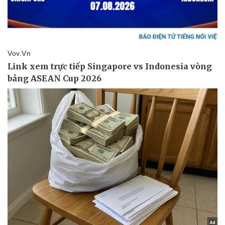
Pháp luật
Quân sự - Quốc phòng
Vụ án
Vũ khí
Tin nóng
Việt Nam
Tư vấn luật
Phân tích