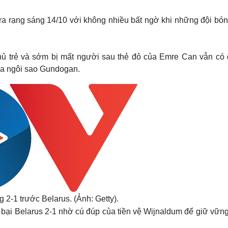
Lịch thi đấu bóng đá
Xe máy
Thế giới thể thao
Tư vấn
ra rạng sáng 14/10 với không nhiều bất ngờ khi những đội bón
eSports
V
Hậu trường
Văn hóa
Giải trí
D
hủ trẻ và sớm bị mất người sau thẻ đỏ của Emre Can vẫn có
ủa ngôi sao Gundogan.
Sân khấu - Điện ảnh
Nghệ sĩ
Văn học
Thời trang
Âm nhạc
Sao Việt
c
Di sản
g 2-1 trước Belarus. (Ảnh: Getty).
bại Belarus 2-1 nhờ cú đúp của tiền vệ Wijnaldum để giữ vững