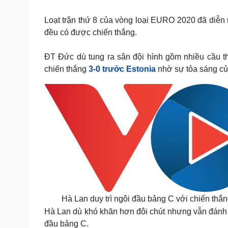
Tin nóng
Việt Nam
Tư vấn luật
Phân tích
Loạt trận thứ 8 của vòng loại EURO 2020 đã diễn 
đều có được chiến thắng.
Sức khỏe
Đời sống
ĐT Đức dù tung ra sân đội hình gồm nhiều cầu t
chiến thắng
Dinh dưỡng - món ngon
3-0 trước Estonia
Nhà đẹp
nhờ sự tỏa sáng c
Cây thuốc
Blog
Sản phụ khoa
Tình yêu - Gia đình
Nhi khoa
Nam khoa
Làm đẹp - giảm cân
Phòng mạch online
Ăn sạch sống khỏe
Cải chính
Hà Lan duy trì ngôi đầu bảng C với chiến thắn
Hà Lan dù khó khăn hơn đôi chút nhưng vẫn đánh 
đầu bảng C.