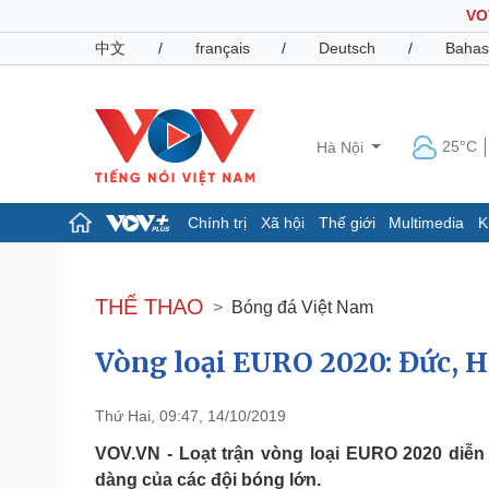
VO
中文
/
français
/
Deutsch
/
Bahas
25°C
Hà Nội
Chính trị
Xã hội
Thế giới
Multimedia
K
Chính trị
Xã hội
Đảng
Tin 24h
THỂ THAO
Bóng đá Việt Nam
Tổ chức nhân sự
Dự báo thời tiết
Quốc hội
Giáo dục
Vòng loại EURO 2020: Đức, Hà
Nhận diện sự thật
Dấu ấn VOV
Việc làm
Biển đảo
Thứ Hai, 09:47, 14/10/2019
Pháp luật
Quân sự - Quốc phòng
VOV.VN - Loạt trận vòng loại EURO 2020 diễn
Vụ án
Vũ khí
dàng của các đội bóng lớn.