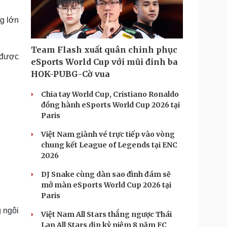
Doanh nghiệp 24h
Tin Công nghệ
Doanh nhân
Trải nghiệm
g lớn
ì cộng đồng
Chuyển đổi số
Team Flash xuất quân chinh phục
u lịch
Podcast
 được
eSports World Cup với mũi đinh ba
Tư vấn
Câu chuyện thời sự
HOK-PUBG-Cờ vua
Săn Tour
Đọc truyện đêm khuya
heck-in
Cửa sổ tình yêu
Chia tay World Cup, Cristiano Ronaldo
Kể chuyện cho bé
đồng hành eSports World Cup 2026 tại
Hạt giống tâm hồn
Paris
Việt Nam giành vé trực tiếp vào vòng
chung kết League of Legends tại ENC
2026
DJ Snake cùng dàn sao đình đám sẽ
mở màn eSports World Cup 2026 tại
Paris
 ngôi
Việt Nam All Stars thắng ngược Thái
Lan All Stars dịp kỷ niệm 8 năm FC