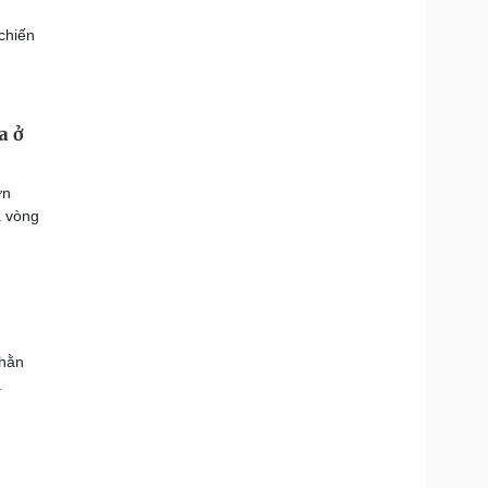
chiến
a ở
ơn
a vòng
nhằn
.