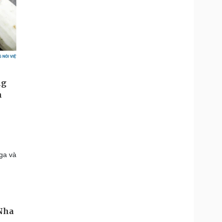
ga và
 Nha