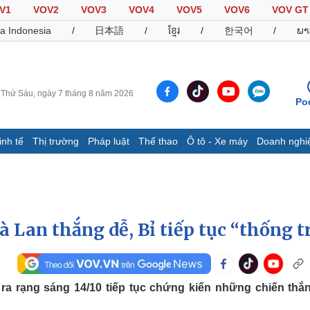
V1
VOV2
VOV3
VOV4
VOV5
VOV6
VOV GT
a Indonesia
/
日本語
/
ខ្មែរ
/
한국어
/
ພາ
Thứ Sáu, ngày 7 tháng 8 năm 2026
Po
inh tế
Thị trường
Pháp luật
Thể thao
Ô tô - Xe máy
Doanh nghi
Thế giới
Multimedia
K
Quan sát
Video
B
Cuộc sống đó đây
Ảnh
K
Hồ sơ
E-Magazine
 Lan thắng dễ, Bỉ tiếp tục “thống t
Infographic
Thể thao
Ô tô - Xe máy
D
 ra rạng sáng 14/10 tiếp tục chứng kiến những chiến thắ
Bóng đá
Ô tô
T