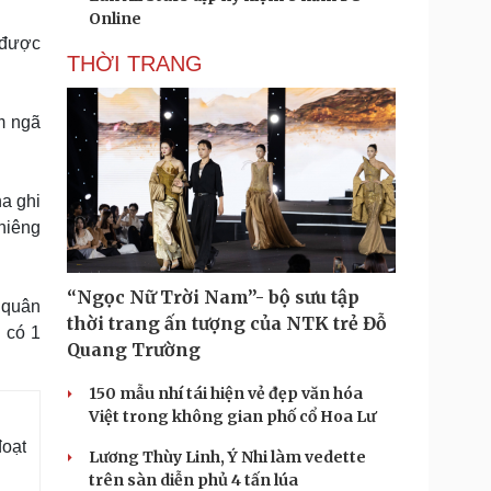
Online
 được
THỜI TRANG
m ngã
a ghi
ghiêng
“Ngọc Nữ Trời Nam”- bộ sưu tập
 quân
thời trang ấn tượng của NTK trẻ Đỗ
 có 1
Quang Trường
150 mẫu nhí tái hiện vẻ đẹp văn hóa
Việt trong không gian phố cổ Hoa Lư
đoạt
Lương Thùy Linh, Ý Nhi làm vedette
trên sàn diễn phủ 4 tấn lúa