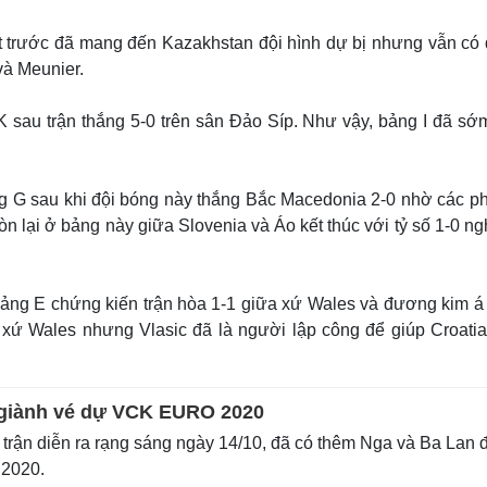
ợt trước đã mang đến Kazakhstan đội hình dự bị nhưng vẫn có
và Meunier.
sau trận thắng 5-0 trên sân Đảo Síp. Như vậy, bảng I đã sớ
 G sau khi đội bóng này thắng Bắc Macedonia 2-0 nhờ các ph
òn lại ở bảng này giữa Slovenia và Áo kết thúc với tỷ số 1-0 n
à bảng E chứng kiến trận hòa 1-1 giữa xứ Wales và đương kim á
ho xứ Wales nhưng Vlasic đã là người lập công để giúp Croatia
 giành vé dự VCK EURO 2020
trận diễn ra rạng sáng ngày 14/10, đã có thêm Nga và Ba Lan 
2020.