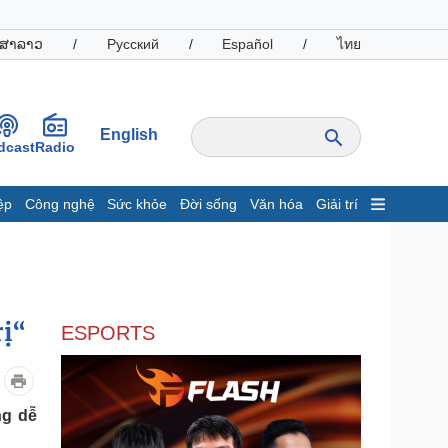
ສາລາວ
/
Русский
/
Español
/
ไทย
English
dcast
Radio
ệp
Công nghệ
Sức khỏe
Đời sống
Văn hóa
Giải trí
inh tế
Thị trường
ất động sản
Giá vàng
hởi nghiệp
Tiêu dùng
Tỷ giá
rị“
ESPORTS
Chứng khoán
Giá cà phê
oanh nghiệp
Công nghệ
ng dễ
hông tin doanh nghiệp
Sành điệu