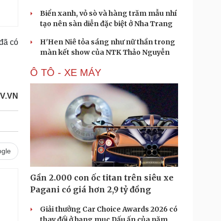
Biển xanh, vỏ sò và hàng trăm mẫu nhí
tạo nên sàn diễn đặc biệt ở Nha Trang
H'Hen Niê tỏa sáng như nữ thần trong
đã có
màn kết show của NTK Thảo Nguyễn
Ô TÔ - XE MÁY
V.VN
gle
Gần 2.000 con ốc titan trên siêu xe
Pagani có giá hơn 2,9 tỷ đồng
Giải thưởng Car Choice Awards 2026 có
thay đổi ở hạng mục Dấu ấn của năm