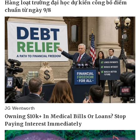
Pháp luật
Quân sự - Quốc phòng
Vụ án
Vũ khí
Tin nóng
Việt Nam
Tư vấn luật
Phân tích