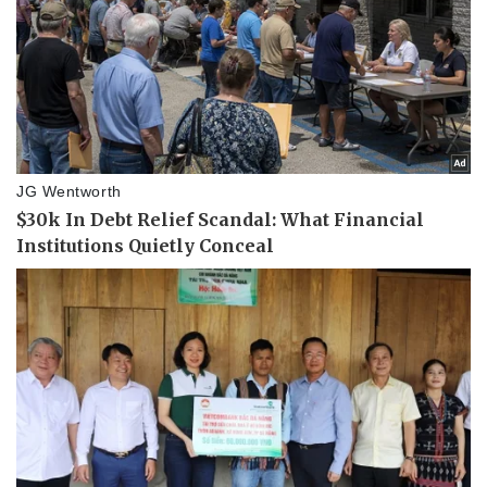
Doanh nghiệp
Công nghệ
Thông tin doanh nghiệp
Sành điệu
Doanh nghiệp 24h
Tin Công nghệ
Doanh nhân
Trải nghiệm
Vì cộng đồng
Chuyển đổi số