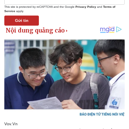
Tỷ giá
This site is protected by reCAPTCHA and the Google
Privacy Policy
and
Terms of
Chứng khoán
Service
apply.
Giá cà phê
Gửi tin