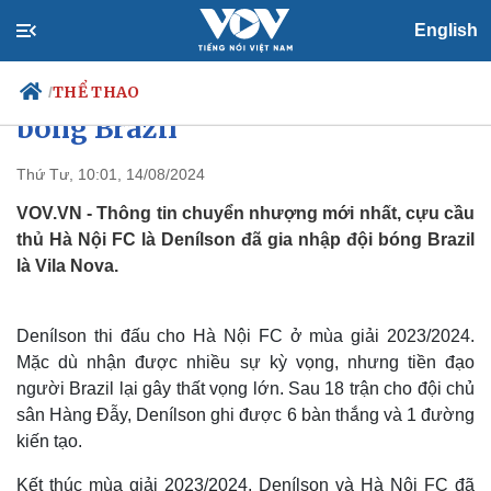
English
Chuyển nhượng V-League: Cựu
cầu thủ Hà Nội FC gia nhập đội
THỂ THAO
/
bóng Brazil
Thứ Tư, 10:01, 14/08/2024
Chính trị
Xã hội
VOV.VN - Thông tin chuyển nhượng mới nhất, cựu cầu
Đảng
Tin 24h
thủ Hà Nội FC là Denílson đã gia nhập đội bóng Brazil
Tổ chức nhân sự
Dự báo thời tiết
là Vila Nova.
Quốc hội
Giáo dục
Nhận diện sự thật
Dấu ấn VOV
Việc làm
Denílson thi đấu cho Hà Nội FC ở mùa giải 2023/2024.
Biển đảo
Mặc dù nhận được nhiều sự kỳ vọng, nhưng tiền đạo
người Brazil lại gây thất vọng lớn. Sau 18 trận cho đội chủ
sân Hàng Đẫy, Denílson ghi được 6 bàn thắng và 1 đường
kiến tạo.
Kết thúc mùa giải 2023/2024, Denílson và Hà Nội FC đã