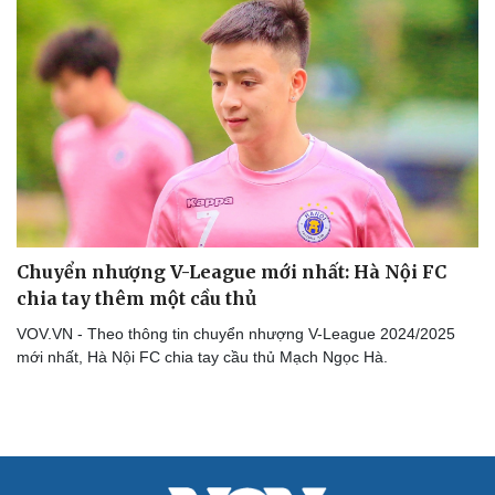
Du lịch
Podcast
Tư vấn
Câu chuyện thời sự
Săn Tour
Đọc truyện đêm khuya
check-in
Cửa sổ tình yêu
Kể chuyện cho bé
Hạt giống tâm hồn
Chuyển nhượng V-League mới nhất: Hà Nội FC
chia tay thêm một cầu thủ
VOV.VN - Theo thông tin chuyển nhượng V-League 2024/2025
mới nhất, Hà Nội FC chia tay cầu thủ Mạch Ngọc Hà.