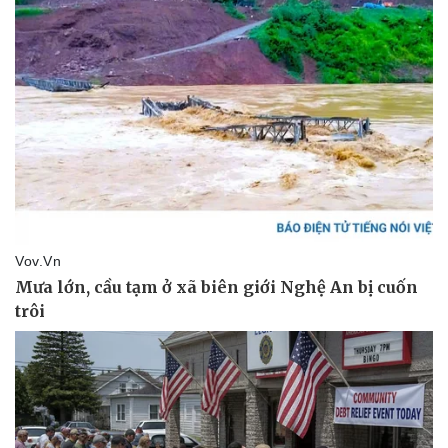
Thể thao
Ô tô - Xe máy
Bóng đá
Ô tô
Lịch thi đấu bóng đá
Xe máy
Thế giới thể thao
Tư vấn
eSports
Hậu trường