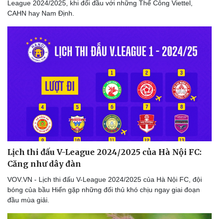
League 2024/2025, khi đối đầu với những Thể Công Viettel,
Sân khấu - Điện ảnh
Nghệ sĩ
CAHN hay Nam Định.
Văn học
Thời trang
Âm nhạc
Sao Việt
Di sản
Lịch thi đấu V-League 2024/2025 của Hà Nội FC:
Căng như dây đàn
VOV.VN - Lịch thi đấu V-League 2024/2025 của Hà Nội FC, đội
bóng của bầu Hiển gặp những đối thủ khó chịu ngay giai đoạn
đầu mùa giải.