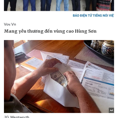
Sức khỏe
Đời sống
Dinh dưỡng - món ngon
Nhà đẹp
Cây thuốc
Blog
Sản phụ khoa
Tình yêu - Gia đình
Nhi khoa
Nam khoa
Làm đẹp - giảm cân
Phòng mạch online
Ăn sạch sống khỏe