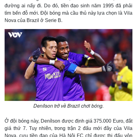
đường ai nấy đi. Do đó, tiền đạo sinh năm 1995 đã phải
tìm bến đỗ mới. Đội bóng mà cầu thủ này lựa chọn là Vila
Nova của Brazil ở Serie B.
Thế giới
Multimedia
Quan sát
Video
Denílson trở về Brazil chơi bóng.
Cuộc sống đó đây
Ảnh
Hồ sơ
E-Magazine
Ở đội bóng này, Denílson được định giá 375.000 Euro, đắt
Infographic
giá thứ 7. Tuy nhiên, trong trận 2 đấu mới đây của Vila
Nova, cựu tiền đạo của Hà Nội FC chỉ được thi đấu vỏn