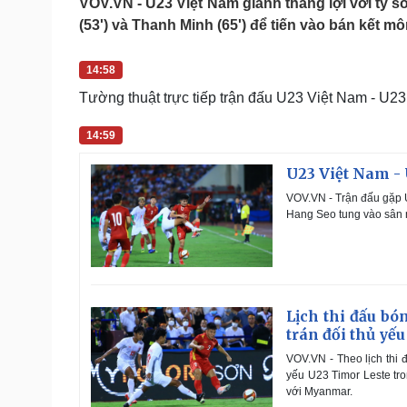
VOV.VN - U23 Việt Nam giành thắng lợi với tỷ 
Tin nóng
Việt Nam
(53') và Thanh Minh (65') để tiến vào bán kết
Tư vấn luật
Phân tích
14:58
Tường thuật trực tiếp trận đấu U23 Việt Nam - U2
Sức khỏe
Đời sống
Dinh dưỡng - món ngon
Nhà đẹp
14:59
Cây thuốc
Blog
Sản phụ khoa
Tình yêu - Gia đình
U23 Việt Nam - 
Nhi khoa
Nam khoa
VOV.VN - Trận đấu gặp U
Hang Seo tung vào sân n
Làm đẹp - giảm cân
Phòng mạch online
Ăn sạch sống khỏe
Cải chính
Lịch thi đấu b
trán đối thủ yếu
VOV.VN - Theo lịch thi
yếu U23 Timor Leste tro
với Myanmar.