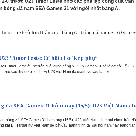
số 2-0 trước U23 Timor Leste nhờ các pha lập công của Văn
Lịch thi đấu bóng đá
Xe máy
 môn bóng đá nam SEA Games 31 với ngôi nhất bảng A.
Thế giới thể thao
Tư vấn
eSports
V
Hậu trường
3 Timor Leste ở lượt trận cuối bảng A - bóng đá nam SEA Game
Văn hóa
Giải trí
D
Sân khấu - Điện ảnh
Nghệ sĩ
Văn học
Thời trang
Âm nhạc
Sao Việt
c
U23 Timor Leste: Cơ hội cho "kép phụ"
Di sản
23 Timor Leste ở lượt trận cuối cùng bảng A - SEA Games 31 sẽ là cơ hội để HLV
hững cầu thủ dự bị khi 99% U23 Việt Nam đã giành vé vào bán kết.
óng đá SEA Games 31 hôm nay (15/5): U23 Việt Nam c
 đấu bóng đá SEA Games 31 hôm nay (15/5), U23 Việt Nam chỉ phải chạm trán đố
ng khi ĐT Futsal nữ Việt Nam sẽ bắt đầu hành trình tại đại hôi năm nay bằng trậ