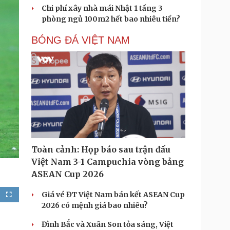
Chi phí xây nhà mái Nhật 1 tầng 3
phòng ngủ 100m2 hết bao nhiêu tiền?
BÓNG ĐÁ VIỆT NAM
Toàn cảnh: Họp báo sau trận đấu
Việt Nam 3-1 Campuchia vòng bảng
ASEAN Cup 2026
Giá vé ĐT Việt Nam bán kết ASEAN Cup
F
u
2026 có mệnh giá bao nhiêu?
l
l
s
c
Đình Bắc và Xuân Son tỏa sáng, Việt
r