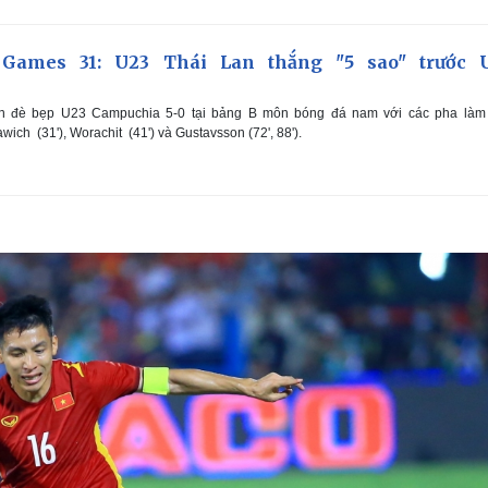
Games 31: U23 Thái Lan thắng "5 sao" trước 
n đè bẹp U23 Campuchia 5-0 tại bảng B môn bóng đá nam với các pha làm
wich (31'), Worachit (41') và Gustavsson (72', 88').