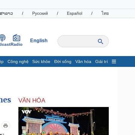
ສາລາວ
/
Русский
/
Español
/
ไทย
English
dcast
Radio
ệp
Công nghệ
Sức khỏe
Đời sống
Văn hóa
Giải trí
inh tế
Thị trường
ất động sản
Giá vàng
hởi nghiệp
Tiêu dùng
Tỷ giá
mes
VĂN HÓA
Chứng khoán
Giá cà phê
oanh nghiệp
Công nghệ
hông tin doanh nghiệp
Sành điệu