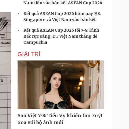
e
Nam tiến vào bán kết ASEAN Cup 2026
e
n
Kết quả ASEAN Cup 2026 hôm nay 7/8:
Singapore và Việt Nam vào bán kết
Kết quả ASEAN Cup 2026 tối 7-8: Đình
Bắc rực sáng, ĐT Việt Nam thắng dễ
Campuchia
GIẢI TRÍ
Sao Việt 7-8: Tiểu Vy khiến fan xuýt
xoa với bộ ảnh mới