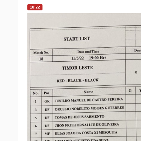
0
%
18:22