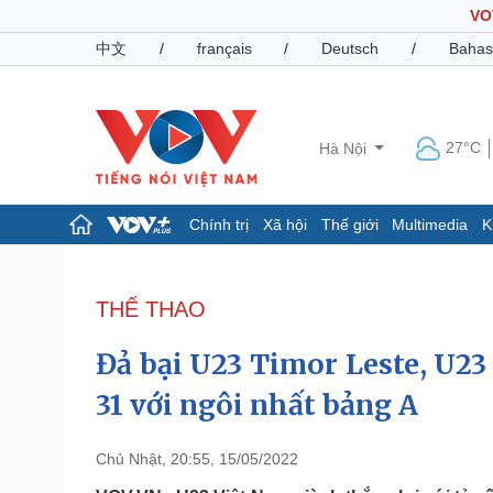
VO
中文
/
français
/
Deutsch
/
Bahas
27°C
Hà Nội
Chính trị
Xã hội
Thế giới
Multimedia
K
Chính trị
Xã hội
Đảng
Tin 24h
THỂ THAO
Tổ chức nhân sự
Dự báo thời tiết
Quốc hội
Giáo dục
Đả bại U23 Timor Leste, U2
Nhận diện sự thật
Dấu ấn VOV
Việc làm
31 với ngôi nhất bảng A
Biển đảo
Pháp luật
Quân sự - Quốc phòng
Chủ Nhật, 20:55, 15/05/2022
Vụ án
Vũ khí