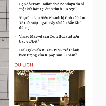
Cặp đôi Tom Holland và Zendaya đã bí
mật kết hôn tại dinh thự ở Surrey?
Thực hư Lưu Hiểu Khánh bị tình cũ kém
38 tuổi vượt ngàn cây số đến Bắc Kinh
đòi nợ
Vì sao Marvel cần Tom Holland hơn
bao giờ hết?
Điều gì khiến BLACKPINK trở thành
biểu tượng của K-pop sau 10 năm?
DU LỊCH