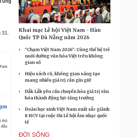
 Tùng
Doanh nghiệp 24h
Tin Công nghệ
Doanh nhân
Trải nghiệm
ì cộng đồng
Chuyển đổi số
Khai mạc Lễ hội Việt Nam - Hàn
s 31.
u lịch
Podcast
Quốc TP Đà Nẵng năm 2026
Tư vấn
Câu chuyện thời sự
Săn Tour
Đọc truyện đêm khuya
“Chạm Việt Nam 2026”: Cùng thế hệ trẻ
heck-in
Cửa sổ tình yêu
nuôi dưỡng văn hóa Việt trên không
Kể chuyện cho bé
gian số
 Park
Hạt giống tâm hồn
Hiệu sách cũ, không gian sáng tạo
mang nhiều giá trị cần gìn giữ
Đắk Lắk yêu cầu chuyển hóa giá trị văn
hóa thành động lực tăng trưởng
hạm
Đoàn học sinh Việt Nam xuất sắc giành
8 HCV tại cuộc thi Lễ hội Âm nhạc quốc
i thủ
tế
n đấu
ĐỜI SỐNG