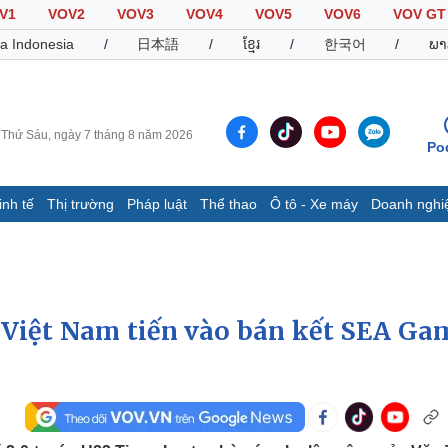
V1
VOV2
VOV3
VOV4
VOV5
VOV6
VOV GT
a Indonesia
/
日本語
/
ខ្មែរ
/
한국어
/
ພາ
Thứ Sáu, ngày 7 tháng 8 năm 2026
Po
inh tế
Thị trường
Pháp luật
Thể thao
Ô tô - Xe máy
Doanh nghi
Thế giới
Multimedia
K
Quan sát
Video
B
Cuộc sống đó đây
Ảnh
K
Hồ sơ
E-Magazine
3 Việt Nam tiến vào bán kết SEA Ga
Infographic
Thể thao
Ô tô - Xe máy
D
Bóng đá
Ô tô
T