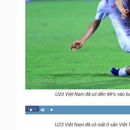
U23 Việt Nam đã có đến 99% vào bán 
17:51
L
P
M
o
l
u
a
a
t
d
y
e
e
U23 Việt Nam đã có mặt ở sân Việt T
d
: