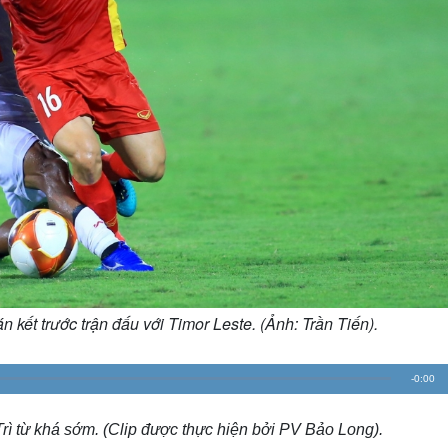
kết trước trận đấu với Timor Leste. (Ảnh: Trần Tiến).
R
-
0:00
e
rì từ khá sớm. (Clip được thực hiện bởi PV Bảo Long).
m