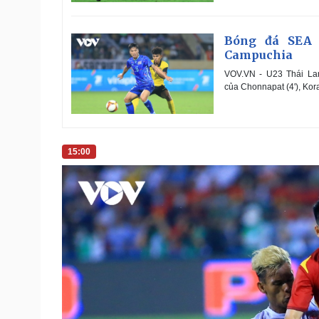
Bóng đá SEA 
Campuchia
VOV.VN - U23 Thái La
của Chonnapat (4'), Kora
15:00