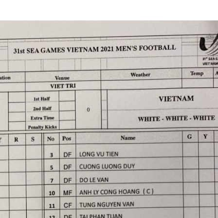
a
i
n
i
n
g
T
i
m
e