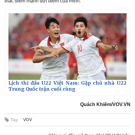
thác điểm mạnh dứt điểm của mình.
Lịch thi đấu U22 Việt Nam: Gặp chủ nhà U22
Trung Quốc trận cuối cùng
Quách Khiêm/VOV.VN
Tag:
VOV