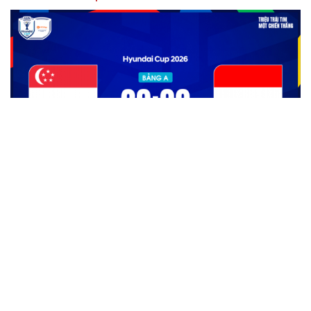
Link xem trực tiếp Singapore vs Indonesia vòng
bảng ASEAN Cup 2026
Link xem trực tiếp Việt Nam vs Campuchia vòng bảng
ASEAN Cup
Quang Hải có duyên đặc biệt với cặp đấu ĐT Việt Nam vs
ĐT Campuchia