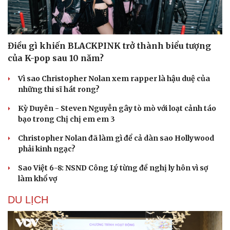
Điều gì khiến BLACKPINK trở thành biểu tượng
của K-pop sau 10 năm?
Vì sao Christopher Nolan xem rapper là hậu duệ của
những thi sĩ hát rong?
Kỳ Duyên - Steven Nguyễn gây tò mò với loạt cảnh táo
bạo trong Chị chị em em 3
Christopher Nolan đã làm gì để cả dàn sao Hollywood
phải kinh ngạc?
Sao Việt 6-8: NSND Công Lý từng đề nghị ly hôn vì sợ
làm khổ vợ
DU LỊCH