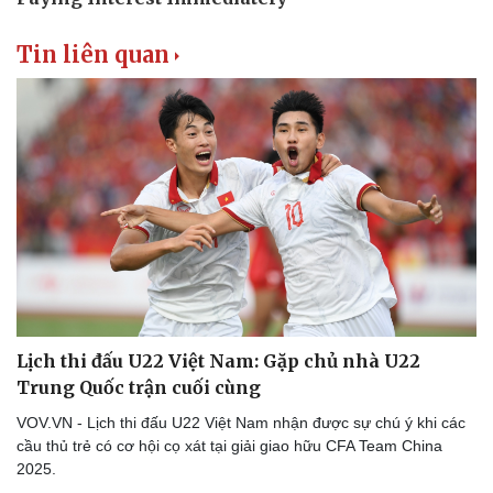
Tin liên quan
Lịch thi đấu U22 Việt Nam: Gặp chủ nhà U22
Thể thao
Ô tô - Xe máy
Trung Quốc trận cuối cùng
Bóng đá
Ô tô
VOV.VN - Lịch thi đấu U22 Việt Nam nhận được sự chú ý khi các
Lịch thi đấu bóng đá
Xe máy
cầu thủ trẻ có cơ hội cọ xát tại giải giao hữu CFA Team China
Thế giới thể thao
Tư vấn
2025.
eSports