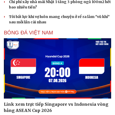
Chi phí xây nhà mái Nhật 1 tầng 3 phòng ngủ 100m2 hết
bao nhiêu tiền?
Tôi bất lực khi vợ luôn mang chuyện ở rể ra làm "vũ khí"
sau mỗi lần cãi nhau
BÓNG ĐÁ VIỆT NAM
Link xem trực tiếp Singapore vs Indonesia vòng
Sức khỏe
Đời sống
bảng ASEAN Cup 2026
Dinh dưỡng - món ngon
Nhà đẹp