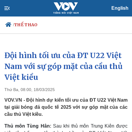
English
THỂ THAO
/
Đội hình tối ưu của ĐT U22 Việt
Chính trị
Xã hội
Đảng
Tin 24h
Nam với sự góp mặt của cầu thủ
Tổ chức nhân sự
Dự báo thời tiết
Việt kiều
Quốc hội
Giáo dục
Nhận diện sự thật
Dấu ấn VOV
Việc làm
Thứ Ba, 08:00, 18/03/2025
Biển đảo
VOV.VN - Đội hình dự kiến tối ưu của ĐT U22 Việt Nam
tại giải bóng đá quốc tế 2025 với sự góp mặt của các
cầu thủ Việt kiều.
Thủ môn Tùng Hân:
Sau khi thủ môn Trung Kiên được