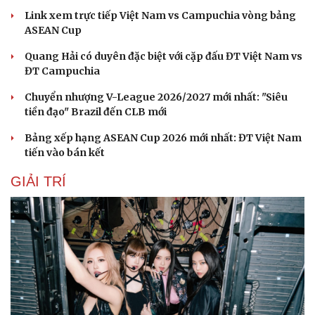
Cây thuốc
Blog
Link xem trực tiếp Việt Nam vs Campuchia vòng bảng
Sản phụ khoa
Tình yêu - Gia đình
ASEAN Cup
Nhi khoa
Nam khoa
Quang Hải có duyên đặc biệt với cặp đấu ĐT Việt Nam vs
Làm đẹp - giảm cân
ĐT Campuchia
Phòng mạch online
Chuyển nhượng V-League 2026/2027 mới nhất: "Siêu
Ăn sạch sống khỏe
tiền đạo" Brazil đến CLB mới
Bảng xếp hạng ASEAN Cup 2026 mới nhất: ĐT Việt Nam
tiến vào bán kết
GIẢI TRÍ