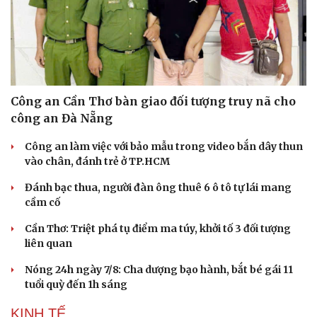
Du lịch
Podcast
Tư vấn
Câu chuyện thời sự
Công an Cần Thơ bàn giao đối tượng truy nã cho
Săn Tour
Đọc truyện đêm khuya
công an Đà Nẵng
check-in
Cửa sổ tình yêu
Kể chuyện cho bé
Công an làm việc với bảo mẫu trong video bắn dây thun
Hạt giống tâm hồn
vào chân, đánh trẻ ở TP.HCM
Đánh bạc thua, người đàn ông thuê 6 ô tô tự lái mang
cầm cố
Cần Thơ: Triệt phá tụ điểm ma túy, khởi tố 3 đối tượng
liên quan
Nóng 24h ngày 7/8: Cha dượng bạo hành, bắt bé gái 11
tuổi quỳ đến 1h sáng
KINH TẾ