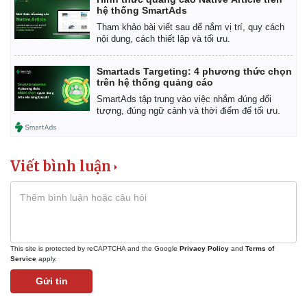
hệ thống SmartAds
Tham khảo bài viết sau để nắm vị trí, quy cách
nội dung, cách thiết lập và tối ưu.
Smartads Targeting: 4 phương thức chọn
trên hệ thống quảng cáo
SmartAds tập trung vào việc nhắm đúng đối
tượng, đúng ngữ cảnh và thời điểm để tối ưu.
Viết bình luận
Kinh tế
Thị trường
Bất động sản
Giá vàng
Khởi nghiệp
Tiêu dùng
Tỷ giá
This site is protected by reCAPTCHA and the Google
Privacy Policy
and
Terms of
Chứng khoán
Service
apply.
Giá cà phê
Gửi tin