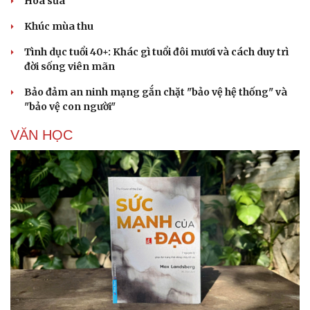
Hoa sữa
Khúc mùa thu
Tình dục tuổi 40+: Khác gì tuổi đôi mươi và cách duy trì
đời sống viên mãn
Bảo đảm an ninh mạng gắn chặt "bảo vệ hệ thống" và
"bảo vệ con người"
Cải chính
VĂN HỌC