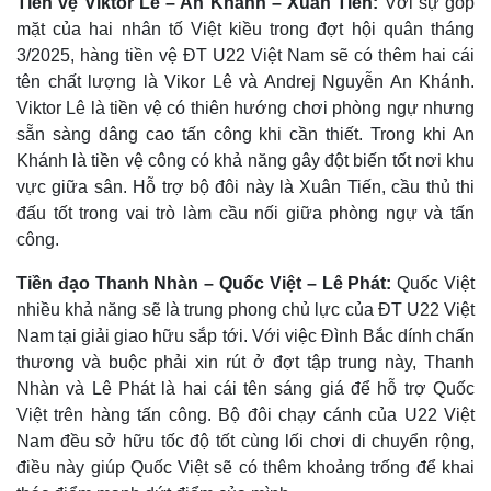
Tiền vệ Viktor Lê – An Khánh – Xuân Tiến:
Với sự góp
mặt của hai nhân tố Việt kiều trong đợt hội quân tháng
3/2025, hàng tiền vệ ĐT U22 Việt Nam sẽ có thêm hai cái
tên chất lượng là Vikor Lê và Andrej Nguyễn An Khánh.
Viktor Lê là tiền vệ có thiên hướng chơi phòng ngự nhưng
sẵn sàng dâng cao tấn công khi cần thiết. Trong khi An
Khánh là tiền vệ công có khả năng gây đột biến tốt nơi khu
vực giữa sân. Hỗ trợ bộ đôi này là Xuân Tiến, cầu thủ thi
đấu tốt trong vai trò làm cầu nối giữa phòng ngự và tấn
công.
Tiền đạo Thanh Nhàn – Quốc Việt – Lê Phát:
Quốc Việt
Thế giới
Multimedia
nhiều khả năng sẽ là trung phong chủ lực của ĐT U22 Việt
Quan sát
Video
Cuộc sống đó đây
Ảnh
Nam tại giải giao hữu sắp tới. Với việc Đình Bắc dính chấn
Hồ sơ
E-Magazine
thương và buộc phải xin rút ở đợt tập trung này, Thanh
Infographic
Nhàn và Lê Phát là hai cái tên sáng giá để hỗ trợ Quốc
Việt trên hàng tấn công. Bộ đôi chạy cánh của U22 Việt
Nam đều sở hữu tốc độ tốt cùng lối chơi di chuyển rộng,
điều này giúp Quốc Việt sẽ có thêm khoảng trống để khai