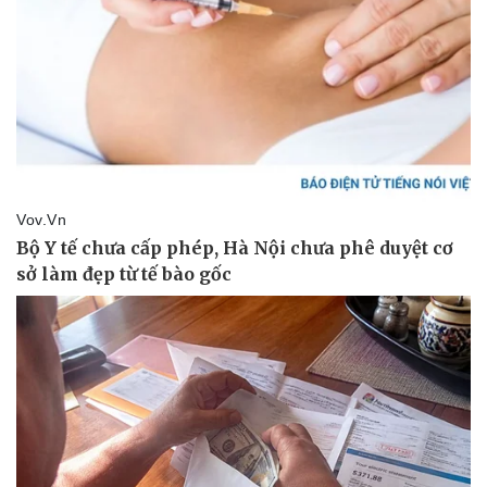
Pháp luật
Quân sự - Quốc phòng
Vụ án
Vũ khí
Tin nóng
Việt Nam
Tư vấn luật
Phân tích