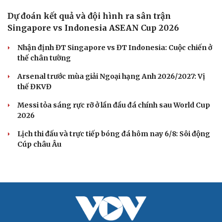
TRỰC TIẾP Việt Nam vs Campuchia bảng A
ASEAN Cup 2026: Thầy Sik "xoay tua"
Link xem trực tiếp Singapore vs Indonesia vòng bảng
ASEAN Cup 2026
Link xem trực tiếp Việt Nam vs Campuchia vòng bảng
ASEAN Cup
Quang Hải có duyên đặc biệt với cặp đấu ĐT Việt Nam vs
ĐT Campuchia
Chuyển nhượng V-League 2026/2027 mới nhất: "Siêu
tiền đạo" Brazil đến CLB mới
BÓNG ĐÁ QUỐC TẾ