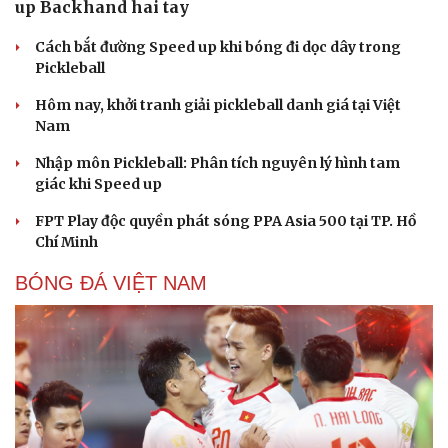
Truyện ngắn "Trong đoàn quân"
"Cái chết và sự bất tử" - cuốn sách thay đổi cách nhìn về
cuộc sống
PICKLEBALL
Nhập môn Pickleball: Hướng dẫn kỹ thuật Speed
Cải chính
up Backhand hai tay