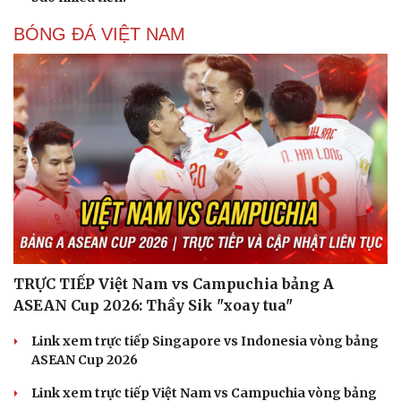
BÓNG ĐÁ VIỆT NAM
Thể thao
Ô tô - Xe máy
Bóng đá
Ô tô
Lịch thi đấu bóng đá
Xe máy
Thế giới thể thao
Tư vấn
eSports
TRỰC TIẾP Việt Nam vs Campuchia bảng A
Hậu trường
ASEAN Cup 2026: Thầy Sik "xoay tua"
Link xem trực tiếp Singapore vs Indonesia vòng bảng
ASEAN Cup 2026
Link xem trực tiếp Việt Nam vs Campuchia vòng bảng