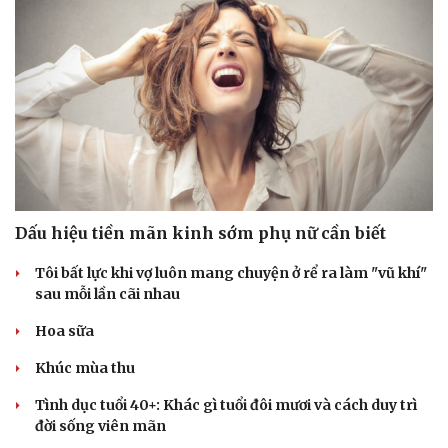
Dấu hiệu tiền mãn kinh sớm phụ nữ cần biết
Tôi bất lực khi vợ luôn mang chuyện ở rể ra làm "vũ khí"
sau mỗi lần cãi nhau
Du lịch
Podcast
Tư vấn
Câu chuyện thời sự
Hoa sữa
Săn Tour
Đọc truyện đêm khuya
check-in
Cửa sổ tình yêu
Khúc mùa thu
Kể chuyện cho bé
Tình dục tuổi 40+: Khác gì tuổi đôi mươi và cách duy trì
Hạt giống tâm hồn
đời sống viên mãn