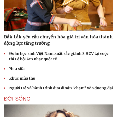
Pháp luật
Quân sự - Quốc phòng
Đắk Lắk yêu cầu chuyển hóa giá trị văn hóa thành
Vụ án
Vũ khí
động lực tăng trưởng
Tin nóng
Việt Nam
Tư vấn luật
Phân tích
Đoàn học sinh Việt Nam xuất sắc giành 8 HCV tại cuộc
thi Lễ hội Âm nhạc quốc tế
Hoa sữa
Khúc mùa thu
Người trẻ và hành trình đưa di sản “chạm” vào đương đại
ĐỜI SỐNG