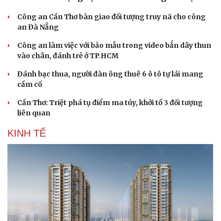
Công an Cần Thơ bàn giao đối tượng truy nã cho công
an Đà Nẵng
Công an làm việc với bảo mẫu trong video bắn dây thun
vào chân, đánh trẻ ở TP.HCM
Đánh bạc thua, người đàn ông thuê 6 ô tô tự lái mang
cầm cố
Văn hóa
Giải trí
Cần Thơ: Triệt phá tụ điểm ma túy, khởi tố 3 đối tượng
Sân khấu - Điện ảnh
Nghệ sĩ
liên quan
Văn học
Thời trang
Âm nhạc
Sao Việt
KINH TẾ
Di sản