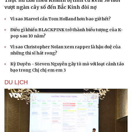
Thực hư Lưu Hiểu Khánh bị tình cũ kém 38 tuổi
vượt ngàn cây số đến Bắc Kinh đòi nợ
Vì sao Marvel cần Tom Holland hơn bao giờ hết?
Điều gì khiến BLACKPINK trở thành biểu tượng của K-
pop sau 10 năm?
Vì sao Christopher Nolan xem rapper là hậu duệ của
những thi sĩ hát rong?
Kỳ Duyên - Steven Nguyễn gây tò mò với loạt cảnh táo
bạo trong Chị chị em em 3
DU LỊCH
Doanh nghiệp
Công nghệ
Thông tin doanh nghiệp
Sành điệu
Doanh nghiệp 24h
Tin Công nghệ
Doanh nhân
Trải nghiệm
Vì cộng đồng
Chuyển đổi số