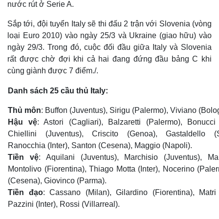
nước rút ở Serie A.
Sắp tới, đội tuyển Italy sẽ thi đấu 2 trận với Slovenia (vòng
loại Euro 2010) vào ngày 25/3 và Ukraine (giao hữu) vào
ngày 29/3. Trong đó, cuộc đối đầu giữa Italy và Slovenia
rất được chờ đợi khi cả hai đang đứng đầu bảng C khi
cùng giành được 7 điểm./.
Danh sách 25 cầu thủ Italy:
Thủ môn
: Buffon (Juventus), Sirigu (Palermo), Viviano (Bolo
Hậu vệ
: Astori (Cagliari), Balzaretti (Palermo), Bonucci
Chiellini (Juventus), Criscito (Genoa), Gastaldello (
Ranocchia (Inter), Santon (Cesena), Maggio (Napoli).
Tiền vệ
: Aquilani (Juventus), Marchisio (Juventus), Mau
Thế giới
Multimedia
Montolivo (Fiorentina), Thiago Motta (Inter), Nocerino (Pale
Quan sát
Video
(Cesena), Giovinco (Parma).
Cuộc sống đó đây
Ảnh
Tiền đạo
: Cassano (Milan), Gilardino (Fiorentina), Matri
Hồ sơ
E-Magazine
Pazzini (Inter), Rossi (Villarreal).
Infographic