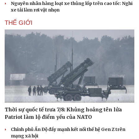
Nguyên nhân hàng loạt xe thủng lốp trên cao tốc: Nghi
Dinh dưỡng - món ngon
Nhà đẹp
xe tải làm rơi vật nhọn
Cây thuốc
Blog
Sản phụ khoa
Tình yêu - Gia đình
THẾ GIỚI
Nhi khoa
Nam khoa
Làm đẹp - giảm cân
Phòng mạch online
Ăn sạch sống khỏe
Thời sự quốc tế trưa 7/8: Khủng hoảng tên lửa
Patriot làm lộ điểm yếu của NATO
Chính phủ Ấn Độ đẩy mạnh kết nối thế hệ Gen Z trên
mạng xã hội