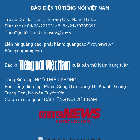
Dự đoán kết quả và đội hình ra sân trận
Singapore vs Indonesia ASEAN Cup 2026
Nhận định ĐT Singapore vs ĐT Indonesia: Cuộc chiến ở
thế chân tường
Arsenal trước mùa giải Ngoại hạng Anh 2026/2027: Vị
thế ĐKVĐ
Messi tỏa sáng rực rỡ ở lần đầu đá chính sau World Cup
2026