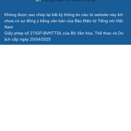
Lịch thi đấu và trực tiếp bóng đá hôm nay 6/8: Sôi động
Cúp châu Âu
BÁO ĐIỆN TỬ TIẾNG NÓI VIỆT NAM
Trụ sở: 37 Bà Triệu, phường Cửa Nam, Hà Nội
Điện thoại: 84-24-22105148, 84-24-39785691
Thư điện tử: baodientuvov@vov.vn
Liên hệ quảng cáo, phát hành: quangcao@vovnews.vn
Báo giá quảng cáo
Báo in
xuất bản thứ Năm hàng tuần