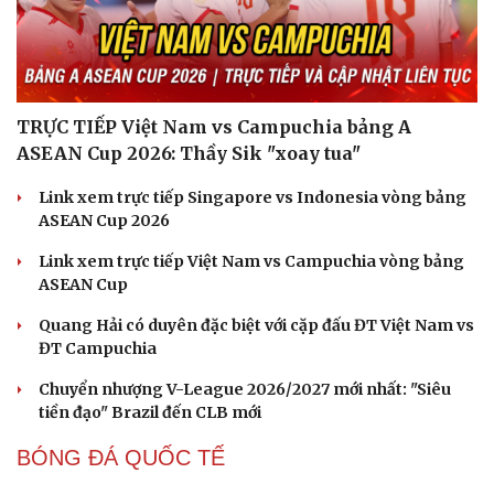
Cách bắt đường Speed up khi bóng đi dọc dây trong
Pickleball
Hôm nay, khởi tranh giải pickleball danh giá tại Việt
Nam
Nhập môn Pickleball: Phân tích nguyên lý hình tam
giác khi Speed up
FPT Play độc quyền phát sóng PPA Asia 500 tại TP. Hồ
Chí Minh
BÓNG ĐÁ VIỆT NAM