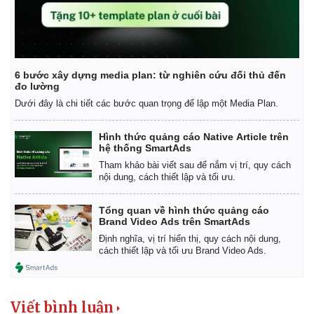
6 bước xây dựng media plan: từ nghiên cứu đối thủ đến
đo lường
Dưới đây là chi tiết các bước quan trọng để lập một Media Plan.
Hình thức quảng cáo Native Article trên
hệ thống SmartAds
Tham khảo bài viết sau để nắm vị trí, quy cách
nội dung, cách thiết lập và tối ưu.
Tổng quan về hình thức quảng cáo
Brand Video Ads trên SmartAds
Định nghĩa, vị trí hiển thị, quy cách nội dung,
cách thiết lập và tối ưu Brand Video Ads.
Viết bình luận
Kinh tế
Thị trường