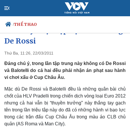
THỂ THAO
/
ĐT Italy triệu tập đội hình: Vắng
De Rossi
Thứ Ba, 11:26, 22/03/2011
Chính trị
Xã hội
Đảng
Tin 24h
Đáng chú ý, trong lần tập trung này không có De Rossi
Tổ chức nhân sự
Dự báo thời tiết
và Balotelli do cả hai đều phải nhận án phạt sau hành
Quốc hội
Giáo dục
vi chơi xấu ở Cup Châu Âu.
Nhận diện sự thật
Dấu ấn VOV
Việc làm
Mặc dù De Rossi và Balotelli đều là những quân bài chủ
Biển đảo
chốt của HLV Pradelli trong chiến dịch vòng loại Euro 2012
nhưng cả hai vẫn bị “thuyền trưởng” này thắng tay gạch
tên trong lần triệu tập này do đã có những hành vi bạo lực
trong các trận đấu Cup Châu Âu trong màu áo CLB chủ
quản (AS Roma và Man City).