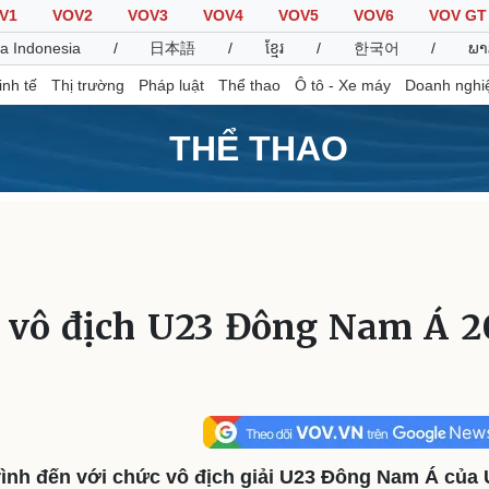
V1
VOV2
VOV3
VOV4
VOV5
VOV6
VOV GT
a Indonesia
/
日本語
/
ខ្មែរ
/
한국어
/
ພາ
inh tế
Thị trường
Pháp luật
Thể thao
Ô tô - Xe máy
Doanh nghi
THỂ THAO
Thế giới
Multimedia
K
Quan sát
Video
B
Cuộc sống đó đây
Ảnh
K
Hồ sơ
E-Magazine
 vô địch U23 Đông Nam Á 20
Infographic
Thể thao
Ô tô - Xe máy
D
Bóng đá
Ô tô
T
Lịch thi đấu bóng đá
Xe máy
rình đến với chức vô địch giải U23 Đông Nam Á của 
Thế giới thể thao
Tư vấn