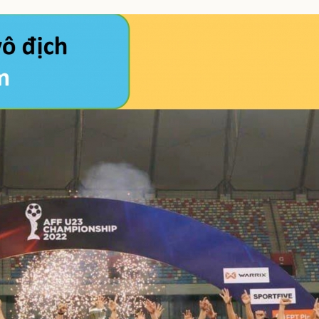
eSports
V
Hậu trường
Văn hóa
Giải trí
D
Sân khấu - Điện ảnh
Nghệ sĩ
Văn học
Thời trang
Âm nhạc
Sao Việt
c
Di sản