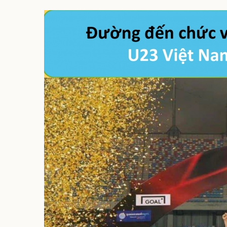
Sức khỏe
Đời sống
Dinh dưỡng - món ngon
Nhà đẹp
Cây thuốc
Blog
Sản phụ khoa
Tình yêu - Gia đình
Nhi khoa
Nam khoa
Làm đẹp - giảm cân
Phòng mạch online
Ăn sạch sống khỏe
Cải chính