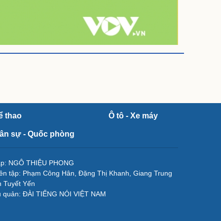
ể thao
Ô tô - Xe máy
ân sự - Quốc phòng
tập: NGÔ THIỆU PHONG
ên tập: Phạm Công Hân, Đặng Thị Khanh, Giang Trung
 Tuyết Yến
ủ quản: ĐÀI TIẾNG NÓI VIỆT NAM