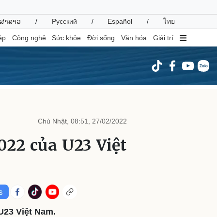
ສາລາວ
/
Русский
/
Español
/
ไทย
ệp
Công nghệ
Sức khỏe
Đời sống
Văn hóa
Giải trí
inh tế
Thị trường
ất động sản
Giá vàng
Chủ Nhật, 08:51, 27/02/2022
hởi nghiệp
Tiêu dùng
Tỷ giá
22 của U23 Việt
Chứng khoán
Giá cà phê
oanh nghiệp
Công nghệ
hông tin doanh nghiệp
Sành điệu
Doanh nghiệp 24h
Tin Công nghệ
U23 Việt Nam.
Doanh nhân
Trải nghiệm