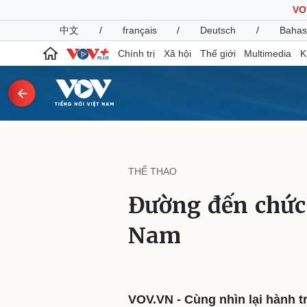
VO
中文
/
français
/
Deutsch
/
Bahas
Chính trị
Xã hội
Thế giới
Multimedia
K
Chính trị
Xã hội
Đảng
Tin 24h
THỂ THAO
Tổ chức nhân sự
Dự báo thời tiết
Quốc hội
Giáo dục
Đường đến chức
Nhận diện sự thật
Dấu ấn VOV
Việc làm
Nam
Biển đảo
Pháp luật
Quân sự - Quốc phòng
Vụ án
Vũ khí
Tin nóng
Việt Nam
VOV.VN - Cùng nhìn lại hành t
Tư vấn luật
Phân tích