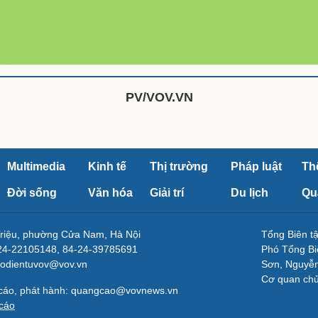
PV/VOV.VN
Multimedia
Kinh tế
Thị trường
Pháp luật
Th
Đời sống
Văn hóa
Giải trí
Du lịch
Qu
Triệu, phường Cửa Nam, Hà Nội
Tổng Biên 
-24-22105148, 84-24-39785691
Phó Tổng Bi
aodientuvov@vov.vn
Sơn, Nguyễn
Cơ quan ch
 cáo, phát hành: quangcao@vovnews.vn
cáo