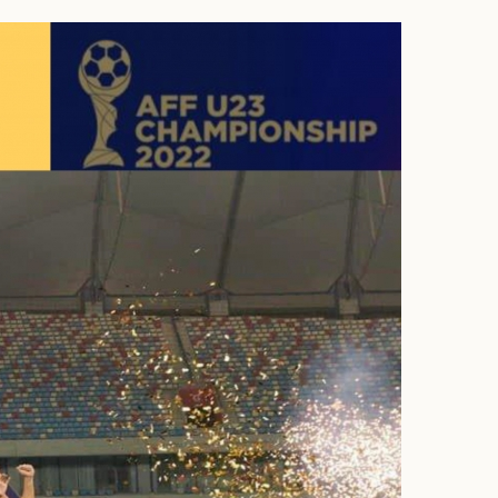
ì cộng đồng
Chuyển đổi số
u lịch
Podcast
Tư vấn
Câu chuyện thời sự
Săn Tour
Đọc truyện đêm khuya
heck-in
Cửa sổ tình yêu
Kể chuyện cho bé
Hạt giống tâm hồn