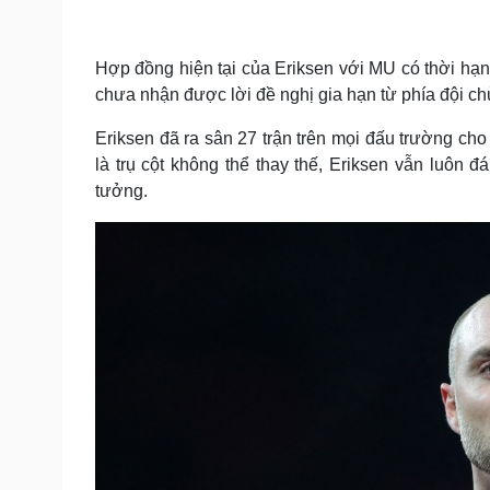
Tin nóng
Việt Nam
Tư vấn luật
Phân tích
Hợp đồng hiện tại của Eriksen với MU có thời hạ
chưa nhận được lời đề nghị gia hạn từ phía đội chủ
Sức khỏe
Đời sống
Eriksen đã ra sân 27 trận trên mọi đấu trường ch
Dinh dưỡng - món ngon
Nhà đẹp
là trụ cột không thể thay thế, Eriksen vẫn luôn
Cây thuốc
Blog
tưởng.
Sản phụ khoa
Tình yêu - Gia đình
Nhi khoa
Nam khoa
Làm đẹp - giảm cân
Phòng mạch online
Ăn sạch sống khỏe
Cải chính