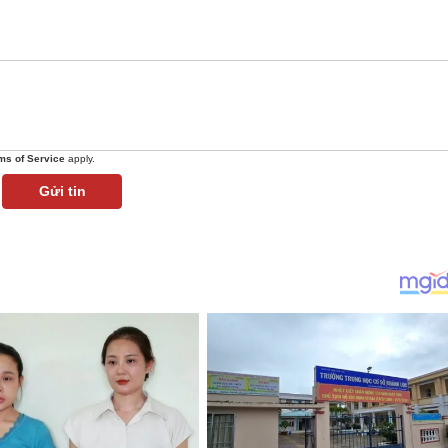
ms of Service
apply.
Gửi tin