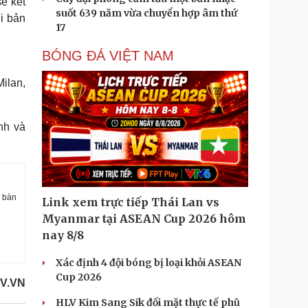
sẽ kết
suốt 639 năm vừa chuyển hợp âm thứ
i bản
17
BÓNG ĐÁ VIỆT NAM
Milan,
nh và
 bàn
Link xem trực tiếp Thái Lan vs
Myanmar tại ASEAN Cup 2026 hôm
nay 8/8
Xác định 4 đội bóng bị loại khỏi ASEAN
Cup 2026
V.VN
HLV Kim Sang Sik đối mặt thực tế phũ