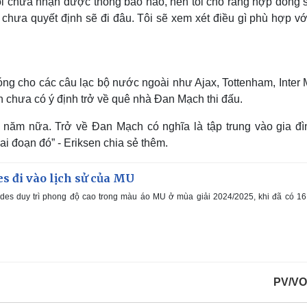
Tôi chưa nhận được thông báo nào, nên tôi cho rằng hợp đồng 
 chưa quyết định sẽ đi đâu. Tôi sẽ xem xét điều gì phù hợp vớ
ng cho các câu lạc bộ nước ngoài như Ajax, Tottenham, Inter 
n chưa có ý định trở về quê nhà Đan Mạch thi đấu.
năm nữa. Trở về Đan Mạch có nghĩa là tập trung vào gia đì
ai đoạn đó” - Eriksen chia sẻ thêm.
s đi vào lịch sử của MU
des duy trì phong độ cao trong màu áo MU ở mùa giải 2024/2025, khi đã có 16
PV/VO