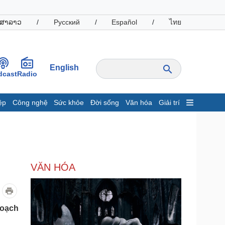
ສາລາວ
/
Русский
/
Español
/
ไทย
English
dcast
Radio
ệp
Công nghệ
Sức khỏe
Đời sống
Văn hóa
Giải trí
inh tế
Thị trường
ất động sản
Giá vàng
hởi nghiệp
Tiêu dùng
Tỷ giá
VĂN HÓA
Chứng khoán
Giá cà phê
oanh nghiệp
Công nghệ
hoạch
hông tin doanh nghiệp
Sành điệu