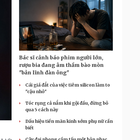
Bác sĩ cảnh báo phim người lớn,
rượu bia đang âm thầm bào mòn
"bản lĩnh đàn ông"
Cái giá đắt của việc tiêm silicon làm to
"cậu nhỏ"
Tóc rụng cả nắm khi gội đầu, đừng bỏ
qua 5 cách này
Dấu hiệu tiền mãn kinh sớm phụ nữ cần
biết
Cây đại phong cầm tấu một bản nhạc