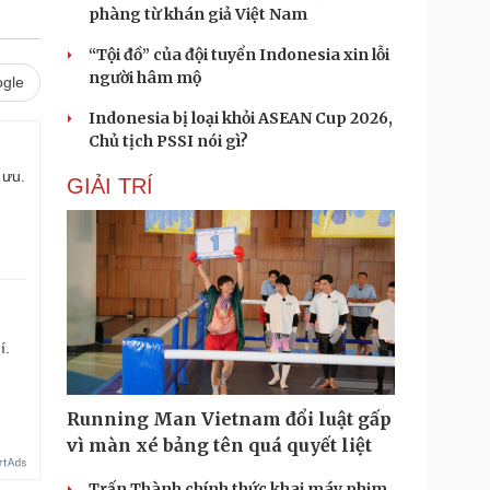
phàng từ khán giả Việt Nam
“Tội đồ” của đội tuyển Indonesia xin lỗi
người hâm mộ
gle
Indonesia bị loại khỏi ASEAN Cup 2026,
Chủ tịch PSSI nói gì?
 ưu.
GIẢI TRÍ
í.
Running Man Vietnam đổi luật gấp
vì màn xé bảng tên quá quyết liệt
Trấn Thành chính thức khai máy phim