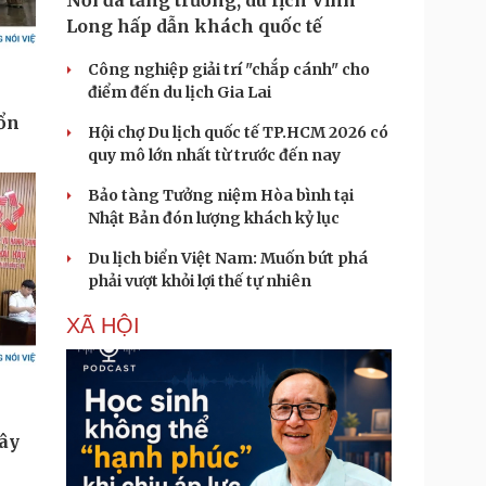
Nối đà tăng trưởng, du lịch Vĩnh
Long hấp dẫn khách quốc tế
Công nghiệp giải trí "chắp cánh" cho
điểm đến du lịch Gia Lai
Hội chợ Du lịch quốc tế TP.HCM 2026 có
quy mô lớn nhất từ trước đến nay
Bảo tàng Tưởng niệm Hòa bình tại
Nhật Bản đón lượng khách kỷ lục
Du lịch biển Việt Nam: Muốn bứt phá
phải vượt khỏi lợi thế tự nhiên
XÃ HỘI