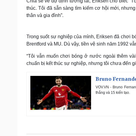
Chia sẻ về dự định tương lai, Eriksen cho biết: “
thúc. Tôi đã sẵn sàng tìm kiếm cơ hội mới, nhưng
thân và gia đình”.
Trong suốt sự nghiệp của mình, Eriksen đã chơi bó
Brentford và MU. Dù vậy, tiền vệ sinh năm 1992 vẫ
“Tôi vẫn muốn chơi bóng ở nước ngoài thêm vài 
chuẩn bị kết thúc sự nghiệp, nhưng tôi chưa đến gi
Bruno Fernande
VOV.VN - Bruno Fernan
thắng và 15 kiến tạo.