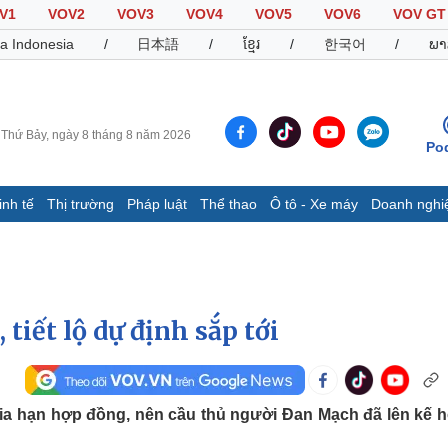
V1
VOV2
VOV3
VOV4
VOV5
VOV6
VOV GT
a Indonesia
/
日本語
/
ខ្មែរ
/
한국어
/
ພາ
Thứ Bảy, ngày 8 tháng 8 năm 2026
Po
inh tế
Thị trường
Pháp luật
Thể thao
Ô tô - Xe máy
Doanh nghi
Thế giới
Multimedia
K
Quan sát
Video
B
Cuộc sống đó đây
Ảnh
K
Hồ sơ
E-Magazine
tiết lộ dự định sắp tới
Infographic
Thể thao
Ô tô - Xe máy
D
ia hạn hợp đồng, nên cầu thủ người Đan Mạch đã lên kế 
Bóng đá
Ô tô
T