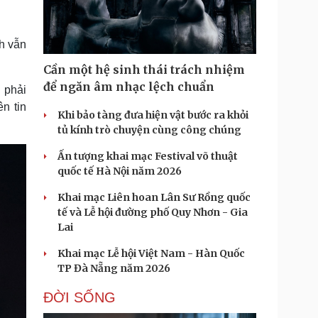
Doanh nghiệp 24h
Tin Công nghệ
Doanh nhân
Trải nghiệm
ì cộng đồng
Chuyển đổi số
h vẫn
Cần một hệ sinh thái trách nhiệm
u lịch
Podcast
để ngăn âm nhạc lệch chuẩn
 phải
Tư vấn
Câu chuyện thời sự
n tin
Săn Tour
Đọc truyện đêm khuya
Khi bảo tàng đưa hiện vật bước ra khỏi
heck-in
Cửa sổ tình yêu
tủ kính trò chuyện cùng công chúng
Kể chuyện cho bé
Ấn tượng khai mạc Festival võ thuật
Hạt giống tâm hồn
quốc tế Hà Nội năm 2026
Khai mạc Liên hoan Lân Sư Rồng quốc
tế và Lễ hội đường phố Quy Nhơn - Gia
Lai
Khai mạc Lễ hội Việt Nam - Hàn Quốc
TP Đà Nẵng năm 2026
ĐỜI SỐNG