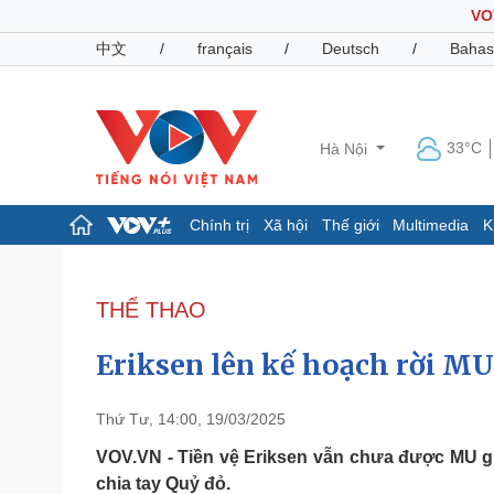
VO
中文
/
français
/
Deutsch
/
Bahas
33°C
Hà Nội
Chính trị
Xã hội
Thế giới
Multimedia
K
Chính trị
Xã hội
Đảng
Tin 24h
THỂ THAO
Tổ chức nhân sự
Dự báo thời tiết
Quốc hội
Giáo dục
Eriksen lên kế hoạch rời MU, 
Nhận diện sự thật
Dấu ấn VOV
Việc làm
Biển đảo
Thứ Tư, 14:00, 19/03/2025
Pháp luật
Quân sự - Quốc phòng
VOV.VN - Tiền vệ Eriksen vẫn chưa được MU g
chia tay Quỷ đỏ.
Vụ án
Vũ khí