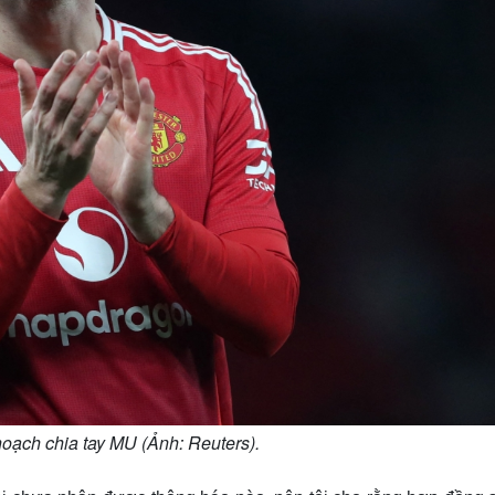
hoạch chia tay MU (Ảnh: Reuters).