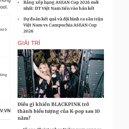
 không
Bảng xếp hạng ASEAN Cup 2026 mới
ool.
nhất: ĐT Việt Nam tiến vào bán kết
Dự đoán kết quả và đội hình ra sân trận
Việt Nam vs Campuchia ASEAN Cup
rid ở
2026
GIẢI TRÍ
 đứng
Điều gì khiến BLACKPINK trở
V.VN
thành biểu tượng của K-pop sau 10
năm?