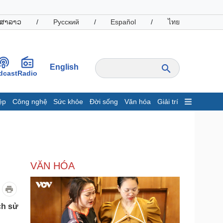
ສາລາວ
/
Русский
/
Español
/
ไทย
English
dcast
Radio
ệp
Công nghệ
Sức khỏe
Đời sống
Văn hóa
Giải trí
inh tế
Thị trường
ất động sản
Giá vàng
hởi nghiệp
Tiêu dùng
Tỷ giá
VĂN HÓA
Chứng khoán
Giá cà phê
oanh nghiệp
Công nghệ
ch sử
hông tin doanh nghiệp
Sành điệu