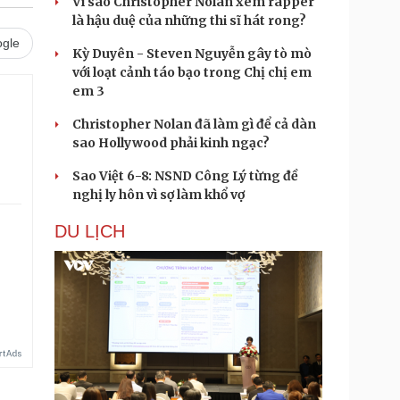
Vì sao Christopher Nolan xem rapper
là hậu duệ của những thi sĩ hát rong?
gle
Kỳ Duyên - Steven Nguyễn gây tò mò
với loạt cảnh táo bạo trong Chị chị em
em 3
Christopher Nolan đã làm gì để cả dàn
sao Hollywood phải kinh ngạc?
Sao Việt 6-8: NSND Công Lý từng đề
nghị ly hôn vì sợ làm khổ vợ
DU LỊCH