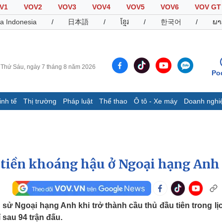
V1
VOV2
VOV3
VOV4
VOV5
VOV6
VOV GT
a Indonesia
/
日本語
/
ខ្មែរ
/
한국어
/
ພາ
Thứ Sáu, ngày 7 tháng 8 năm 2026
Po
inh tế
Thị trường
Pháp luật
Thể thao
Ô tô - Xe máy
Doanh nghi
Thế giới
Multimedia
K
Quan sát
Video
B
Cuộc sống đó đây
Ảnh
K
Hồ sơ
E-Magazine
ô tiền khoáng hậu ở Ngoại hạng Anh
Infographic
Thể thao
Ô tô - Xe máy
D
h sử Ngoại hạng Anh khi trở thành cầu thủ đầu tiên trong lị
 sau 94 trận đấu.
Bóng đá
Ô tô
T