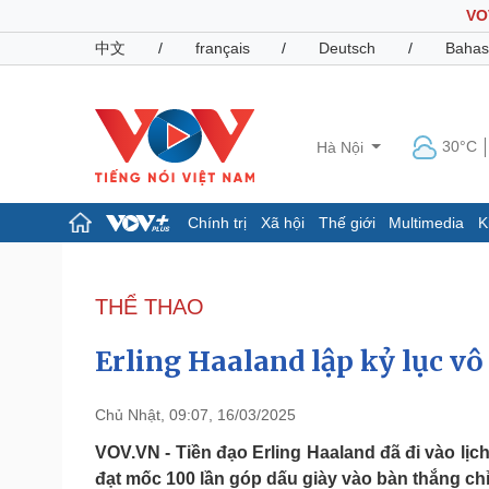
VO
中文
/
français
/
Deutsch
/
Bahas
30°C
Hà Nội
Chính trị
Xã hội
Thế giới
Multimedia
K
Chính trị
Xã hội
Đảng
Tin 24h
THỂ THAO
Tổ chức nhân sự
Dự báo thời tiết
Quốc hội
Giáo dục
Erling Haaland lập kỷ lục v
Nhận diện sự thật
Dấu ấn VOV
Việc làm
Biển đảo
Chủ Nhật, 09:07, 16/03/2025
Pháp luật
Quân sự - Quốc phòng
VOV.VN - Tiền đạo Erling Haaland đã đi vào lịc
đạt mốc 100 lần góp dấu giày vào bàn thắng chỉ
Vụ án
Vũ khí