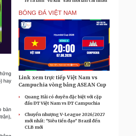
rể ra làm "vũ khí" sau mỗi lần cãi nhau
BÓNG ĐÁ VIỆT NAM
 Những
Link xem trực tiếp Việt Nam vs
o) hay
Campuchia vòng bảng ASEAN Cup
Quang Hải có duyên đặc biệt với cặp
đấu ĐT Việt Nam vs ĐT Campuchia
o bàn
Chuyển nhượng V-League 2026/2027
trận),
mới nhất: "Siêu tiền đạo" Brazil đến
CLB mới