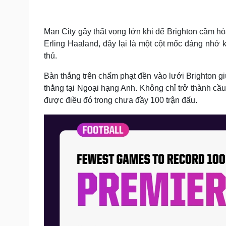
Tin nóng
Việt Nam
Tư vấn luật
Phân tích
Man City gây thất vọng lớn khi để Brighton cầm h
Erling Haaland, đây lại là một cột mốc đáng nhớ k
Sức khỏe
Đời sống
thủ.
Dinh dưỡng - món ngon
Nhà đẹp
Bàn thắng trên chấm phạt đền vào lưới Brighton g
Cây thuốc
Blog
thắng tại Ngoại hạng Anh. Không chỉ trở thành cầu
Sản phụ khoa
Tình yêu - Gia đình
được điều đó trong chưa đầy 100 trận đấu.
Nhi khoa
Nam khoa
Làm đẹp - giảm cân
Phòng mạch online
Ăn sạch sống khỏe
Cải chính