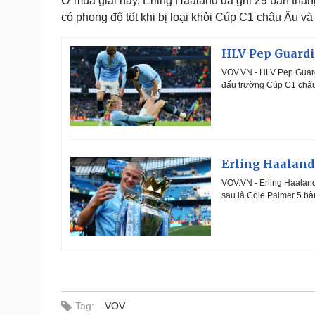
Ở mùa giải này, Erling Haaland đã ghi 29 bàn thắng
có phong độ tốt khi bị loại khỏi Cúp C1 châu Âu và
HLV Pep Guardi
VOV.VN - HLV Pep Guardi
đấu trường Cúp C1 châ
Erling Haaland
VOV.VN - Erling Haalan
sau là Cole Palmer 5 bà
Tag:
VOV