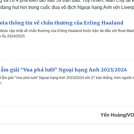
 và có 4 pha kiến tạo sau 39 trận đấu. Tuy nhiên, Man City lại
 đang hụt hơi trong cuộc đua vô địch Ngoại hạng Anh với Liverp
ola thông tin về chấn thương của Erling Haaland
ola cập nhật về chấn thương của Erling Haaland trước trận tái đấu với Real Mad
u Âu 2024/2025.
 ẵm giải “Vua phá lưới” Ngoại hạng Anh 2023/2024
d ẵm giải “Vua phá lưới” Ngoại hạng Anh 2023/2024 với 27 bàn thắng, hơn người
n.
Yến Hoàng/VO