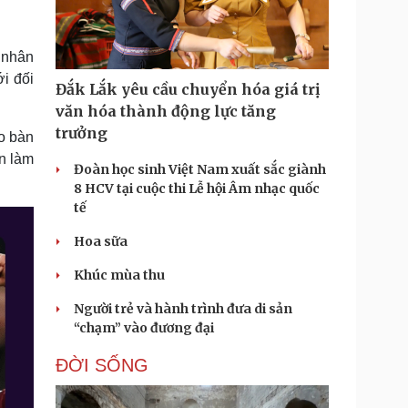
Doanh nghiệp 24h
Tin Công nghệ
Doanh nhân
Trải nghiệm
ì cộng đồng
Chuyển đổi số
 nhân
ới đối
Đắk Lắk yêu cầu chuyển hóa giá trị
u lịch
Podcast
văn hóa thành động lực tăng
Tư vấn
Câu chuyện thời sự
trưởng
o bàn
Săn Tour
Đọc truyện đêm khuya
ên làm
heck-in
Cửa sổ tình yêu
Đoàn học sinh Việt Nam xuất sắc giành
Kể chuyện cho bé
8 HCV tại cuộc thi Lễ hội Âm nhạc quốc
Hạt giống tâm hồn
tế
Hoa sữa
Khúc mùa thu
Người trẻ và hành trình đưa di sản
“chạm” vào đương đại
ĐỜI SỐNG