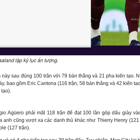
aaland lập kỷ lục ấn tượng.
h này sau đúng 100 trận với 79 bàn thắng và 21 pha kiến tạo.
y, bao gồm Eric Cantona (116 trận, 58 bàn thắng và 42 kiến tạ
tạo).
gio Agüero phải mất 118 trận để đạt 100 lần góp dấu giày và
ủa anh cũng vượt xa các danh thủ khác như Thierry Henry (121 
le (127 trận).