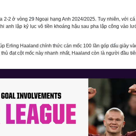
Lịch thi đấu bóng đá
Xe máy
Thế giới thể thao
Tư vấn
eSports
V
òa 2-2 ở vòng 29 Ngoại hạng Anh 2024/2025. Tuy nhiên, với cá
Hậu trường
hi anh lập kỷ lục vô tiền khoáng hậu sau pha lập công vào lư
Văn hóa
Giải trí
D
Sân khấu - Điện ảnh
Nghệ sĩ
iúp Erling Haaland chính thức cán mốc 100 lần góp dấu giày và
Văn học
Thời trang
 thủ đạt cột mốc này nhanh nhất, Haaland còn là người đầu ti
Âm nhạc
Sao Việt
c
Di sản