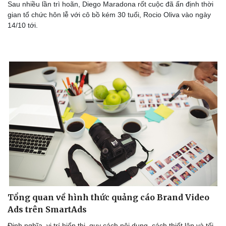
Sau nhiều lần trì hoãn, Diego Maradona rốt cuộc đã ấn định thời
Làm đẹp - giảm cân
gian tổ chức hôn lễ với cô bồ kém 30 tuổi, Rocio Oliva vào ngày
Phòng mạch online
14/10 tới.
Ăn sạch sống khỏe
Tổng quan về hình thức quảng cáo Brand Video
Ads trên SmartAds
Định nghĩa, vị trí hiển thị, quy cách nội dung, cách thiết lập và tối