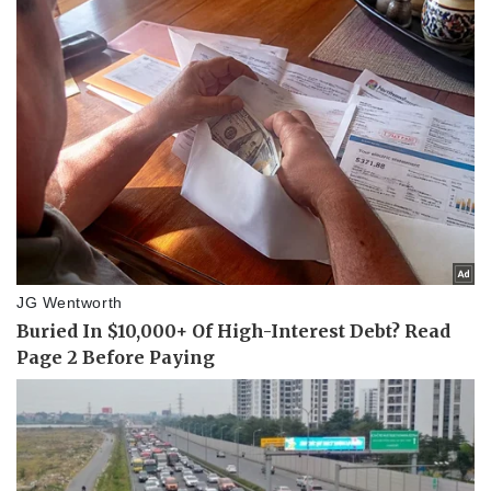
Thể thao
Ô tô - Xe máy
Bóng đá
Ô tô
Lịch thi đấu bóng đá
Xe máy
Thế giới thể thao
Tư vấn
eSports
Hậu trường