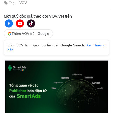
Tag:
VOV
Mời quý độc giả theo dõi VOV.VN trên
Thêm VOV trên Google
Chọn VOV làm nguồn ưu tiên trên
Google Search
.
Xem hướng
dẫn.
Kinh tế
Thị trường
Bất động sản
Giá vàng
Khởi nghiệp
Tiêu dùng
Tỷ giá
Chứng khoán
Giá cà phê