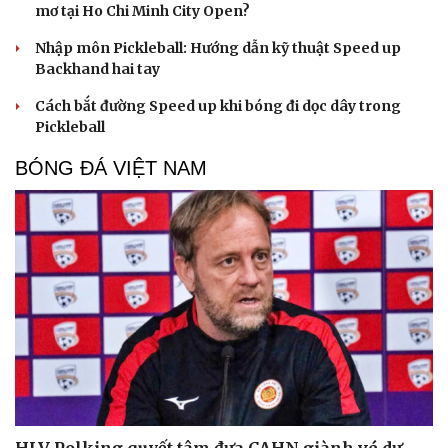
mơ tại Ho Chi Minh City Open?
Nhập môn Pickleball: Hướng dẫn kỹ thuật Speed up
Backhand hai tay
Cách bắt đường Speed up khi bóng đi dọc dây trong
Pickleball
BÓNG ĐÁ VIỆT NAM
HLV Polking quyết tâm đưa CAHN giành vé dự