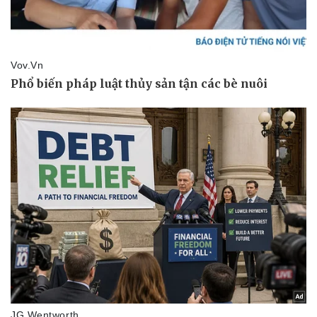
Pháp luật
Quân sự - Quốc phòng
Vụ án
Vũ khí
Tin nóng
Việt Nam
Tư vấn luật
Phân tích