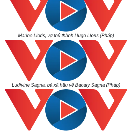
Thế giới
Multimedia
Quan sát
Video
Cuộc sống đó đây
Ảnh
Hồ sơ
E-Magazine
Infographic
Marine Lloris, vợ thủ thành Hugo Lloris (Pháp)
Ludivine Sagna, bà xã hậu vệ Bacary Sagna (Pháp)