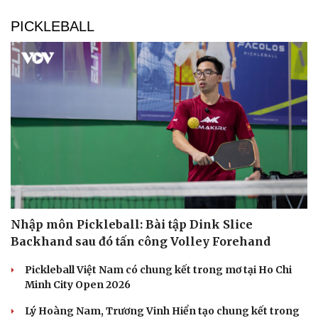
Du lịch
Podcast
Tư vấn
Câu chuyện thời sự
PICKLEBALL
Săn Tour
Đọc truyện đêm khuya
check-in
Cửa sổ tình yêu
Kể chuyện cho bé
Hạt giống tâm hồn
Nhập môn Pickleball: Bài tập Dink Slice
Backhand sau đó tấn công Volley Forehand
Pickleball Việt Nam có chung kết trong mơ tại Ho Chi
Minh City Open 2026
Lý Hoàng Nam, Trương Vinh Hiển tạo chung kết trong