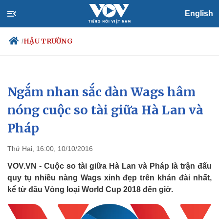
English
HẬU TRƯỜNG
/
Ngắm nhan sắc dàn Wags hâm
Chính trị
Xã hội
Đảng
Tin 24h
nóng cuộc so tài giữa Hà Lan và
Tổ chức nhân sự
Dự báo thời tiết
Pháp
Quốc hội
Giáo dục
Nhận diện sự thật
Dấu ấn VOV
Việc làm
Thứ Hai, 16:00, 10/10/2016
Biển đảo
VOV.VN - Cuộc so tài giữa Hà Lan và Pháp là trận đấu
quy tụ nhiều nàng Wags xinh đẹp trên khán đài nhất,
kể từ đầu Vòng loại World Cup 2018 đến giờ.