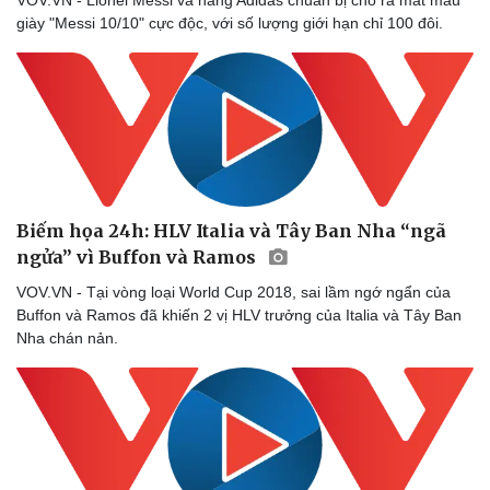
VOV.VN - Lionel Messi và hãng Adidas chuẩn bị cho ra mắt mẫu
giày "Messi 10/10" cực độc, với số lượng giới hạn chỉ 100 đôi.
Doanh nghiệp
Công nghệ
Thông tin doanh nghiệp
Sành điệu
Doanh nghiệp 24h
Tin Công nghệ
Doanh nhân
Trải nghiệm
Vì cộng đồng
Chuyển đổi số
Biếm họa 24h: HLV Italia và Tây Ban Nha “ngã
ngửa” vì Buffon và Ramos
VOV.VN - Tại vòng loại World Cup 2018, sai lầm ngớ ngẩn của
Buffon và Ramos đã khiến 2 vị HLV trưởng của Italia và Tây Ban
Nha chán nản.