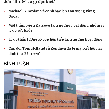
đơn "BiiiG" có gì đặc biệt?
Michael B. Jordan và canh bạc lớn sau tượng vàng
Oscar
Một thành viên Katseye tạm ngừng hoạt động nhóm vì
lý do sức khỏe
Lý do thần tượng K-pop liên tiếp tạm ngừng hoạt động
Cặp đôi Tom Holland và Zendaya đã bí mật kết hôn tại
Văn hóa
Giải trí
dinh thự ở Surrey?
Sân khấu - Điện ảnh
Nghệ sĩ
Văn học
Thời trang
BÌNH LUẬN
Âm nhạc
Sao Việt
Di sản