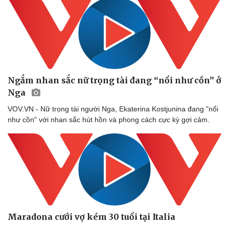
Ngắm nhan sắc nữ trọng tài đang “nổi như cồn” ở
Nga
VOV.VN - Nữ trọng tài người Nga, Ekaterina Kostjunina đang "nổi
như cồn" với nhan sắc hút hồn và phong cách cực kỳ gợi cảm.
Sức khỏe
Đời sống
Dinh dưỡng - món ngon
Nhà đẹp
Cây thuốc
Blog
Sản phụ khoa
Tình yêu - Gia đình
Maradona cưới vợ kém 30 tuổi tại Italia
Nhi khoa
Nam khoa