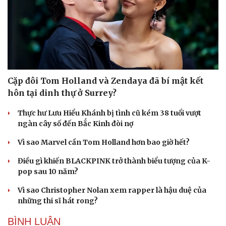
Cặp đôi Tom Holland và Zendaya đã bí mật kết
hôn tại dinh thự ở Surrey?
Văn hóa
Giải trí
Thực hư Lưu Hiểu Khánh bị tình cũ kém 38 tuổi vượt
Sân khấu - Điện ảnh
Nghệ sĩ
ngàn cây số đến Bắc Kinh đòi nợ
Văn học
Thời trang
Âm nhạc
Sao Việt
Vì sao Marvel cần Tom Holland hơn bao giờ hết?
Di sản
Điều gì khiến BLACKPINK trở thành biểu tượng của K-
pop sau 10 năm?
Vì sao Christopher Nolan xem rapper là hậu duệ của
những thi sĩ hát rong?
BÌNH LUẬN