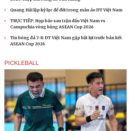
Quang Hải lập kỷ lục để đời trong màu áo ĐT Việt Nam
Du lịch
Podcast
TRỰC TIẾP: Họp báo sau trận đấu Việt Nam vs
Tư vấn
Câu chuyện thời sự
Campuchia vòng bảng ASEAN Cup 2026
Săn Tour
Đọc truyện đêm khuya
check-in
Cửa sổ tình yêu
Tin bóng đá 7-8: ĐT Việt Nam gặp bất lợi trước bán kết
Kể chuyện cho bé
ASEAN Cup 2026
Hạt giống tâm hồn
PICKLEBALL