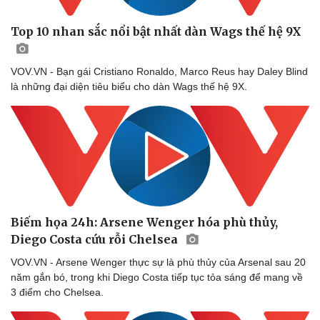
Top 10 nhan sắc nổi bật nhất dàn Wags thế hệ 9X
VOV.VN - Bạn gái Cristiano Ronaldo, Marco Reus hay Daley Blind
là những đại diện tiêu biểu cho dàn Wags thế hệ 9X.
Sức khỏe
Đời sống
Dinh dưỡng - món ngon
Nhà đẹp
Biếm họa 24h: Arsene Wenger hóa phù thủy,
Cây thuốc
Blog
Sản phụ khoa
Tình yêu - Gia đình
Diego Costa cứu rỗi Chelsea
Nhi khoa
VOV.VN - Arsene Wenger thực sự là phù thủy của Arsenal sau 20
Nam khoa
năm gắn bó, trong khi Diego Costa tiếp tục tỏa sáng để mang về
Làm đẹp - giảm cân
3 điểm cho Chelsea.
Phòng mạch online
Ăn sạch sống khỏe