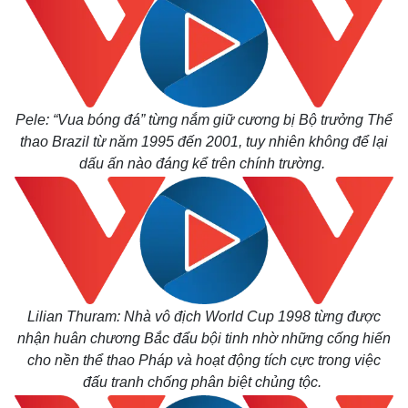
Thế giới
Multimedia
Quan sát
Video
Cuộc sống đó đây
Ảnh
Pele: “Vua bóng đá” từng nắm giữ cương bị Bộ trưởng Thể
Hồ sơ
E-Magazine
thao Brazil từ năm 1995 đến 2001, tuy nhiên không để lại
Infographic
dấu ấn nào đáng kể trên chính trường.
Lilian Thuram: Nhà vô địch World Cup 1998 từng được
nhận huân chương Bắc đẩu bội tinh nhờ những cống hiến
cho nền thể thao Pháp và hoạt động tích cực trong việc
đấu tranh chống phân biệt chủng tộc.