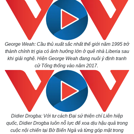
George Weah: Cầu thủ xuất sắc nhất thế giới năm 1995 trở
thành chính trị gia có ảnh hưởng lớn ở quê nhà Liberia sau
khi giải nghệ. Hiện George Weah đang nuôi ý định tranh
cử Tổng thống vào năm 2017.
Kinh tế
Thị trường
Didier Drogba: Với tư cách Đại sứ thiện chí Liên hiệp
Bất động sản
Giá vàng
quốc, Didier Drogba luôn nỗ lực để xoa dịu hậu quả trong
Khởi nghiệp
Tiêu dùng
cuộc nội chiến tại Bờ Biển Ngà và từng góp mặt trong