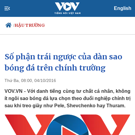
English
HẬU TRƯỜNG
/
Số phận trái ngược của dàn sao
Chính trị
Xã hội
Đảng
Tin 24h
bóng đá trên chính trường
Tổ chức nhân sự
Dự báo thời tiết
Quốc hội
Giáo dục
Thứ Ba, 08:00, 04/10/2016
Nhận diện sự thật
Dấu ấn VOV
Việc làm
VOV.VN - Với danh tiếng cùng tư chất cá nhân, không
Biển đảo
ít ngôi sao bóng đá lựa chọn theo đuổi nghiệp chính trị
sau khi treo giày như Pele, Shevchenko hay Thuram.