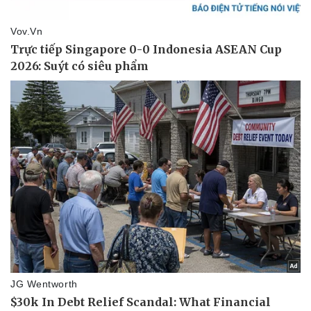
Thể thao
Ô tô - Xe máy
Bóng đá
Ô tô
Lịch thi đấu bóng đá
Xe máy
Thế giới thể thao
Tư vấn
eSports
Hậu trường