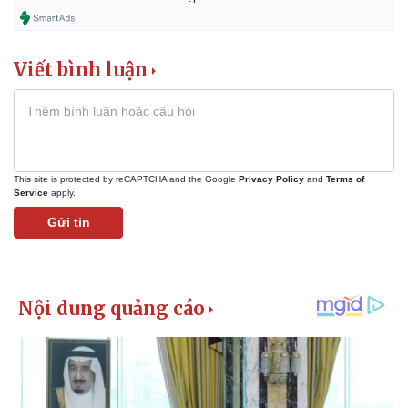
Viết bình luận
This site is protected by reCAPTCHA and the Google
Privacy Policy
and
Terms of
Service
apply.
Gửi tin
Pháp luật
Quân sự - Quốc phòng
Vụ án
Vũ khí
Tin nóng
Việt Nam
Tư vấn luật
Phân tích