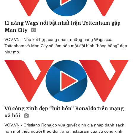
Doanh nghiệp 24h
Tin Công nghệ
Doanh nhân
Trải nghiệm
Vì cộng đồng
Chuyển đổi số
11 nàng Wags nổi bật nhất trận Tottenham gặp
Man City
VOV.VN - Nếu kết hợp cùng nhau, những nàng Wags của
Tottenham và Man City sẽ làm nên một đội hình "bóng hồng" đẹp
như mơ.
Vũ công xinh đẹp “hút hồn” Ronaldo trên mạng
xã hội
VOV.VN - Cristiano Ronaldo vừa quyết định gia nhập danh sách
hơn một triệu người theo dõi trang Instagram của vũ công xinh