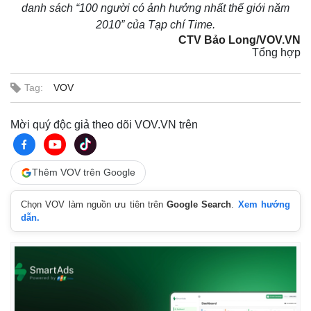
Tỷ giá
danh sách “100 người có ảnh hưởng nhất thế giới năm
Chứng khoán
2010” của Tạp chí Time.
Giá cà phê
CTV Bảo Long/VOV.VN
Tổng hợp
Tag:
VOV
Mời quý độc giả theo dõi VOV.VN trên
Thêm VOV trên Google
Chọn VOV làm nguồn ưu tiên trên
Google Search
.
Xem hướng
dẫn.