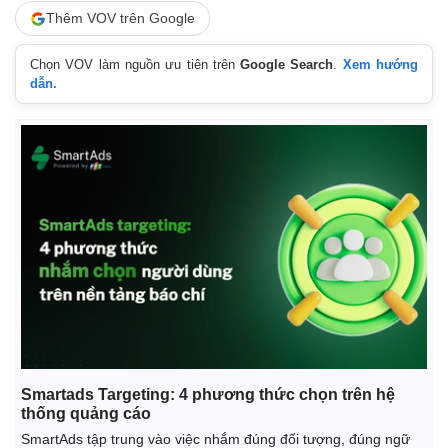
Thêm VOV trên Google
Chọn VOV làm nguồn ưu tiên trên
Google Search
.
Xem hướng
dẫn.
Thế giới
Multimedia
Quan sát
Video
Cuộc sống đó đây
Ảnh
Hồ sơ
E-Magazine
Infographic
Smartads Targeting: 4 phương thức chọn trên hệ
thống quảng cáo
SmartAds tập trung vào việc nhắm đúng đối tượng, đúng ngữ