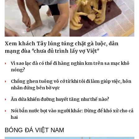
Xem khách Tây lúng túng chặt gà luộc, dân
Sức khỏe
Đời sống
mạng đùa "chưa đủ trình lấy vợ Việt"
Dinh dưỡng - món ngon
Nhà đẹp
Cây thuốc
Blog
Vì sao lạc đà có thể đi hàng nghìn km trên sa mạc khô
Sản phụ khoa
Tình yêu - Gia đình
nóng?
Nhi khoa
Chồng ghen tuông vô cớ từ khi tôi đi làm giúp việc, hôn
Nam khoa
nhân đứng bên bờ vực
Làm đẹp - giảm cân
Phòng mạch online
Ăn dứa khiến đường huyết tăng như thế nào?
Ăn sạch sống khỏe
Nói bắn nước bọt vào người khác: Đừng để khó xử cho cả
hai
BÓNG ĐÁ VIỆT NAM