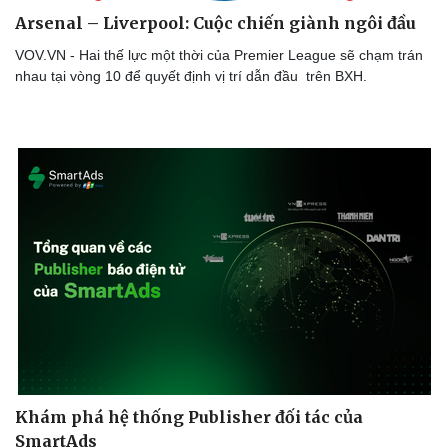
Arsenal – Liverpool: Cuộc chiến giành ngôi đầu
VOV.VN - Hai thế lực một thời của Premier League sẽ chạm trán
nhau tại vòng 10 để quyết định vị trí dẫn đầu trên BXH.
Doanh nghiệp
Công nghệ
Thông tin doanh nghiệp
Sành điệu
Doanh nghiệp 24h
Tin Công nghệ
Doanh nhân
Trải nghiệm
Vì cộng đồng
Chuyển đổi số
Khám phá hệ thống Publisher đối tác của
SmartAds