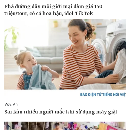
Kinh tế
Thị trường
Bất động sản
Giá vàng
Khởi nghiệp
Tiêu dùng
Tỷ giá
Chứng khoán