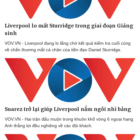
Thể thao
Ô tô - Xe máy
Bóng đá
Ô tô
Lịch thi đấu bóng đá
Xe máy
Liverpool lo mất Sturridge trong giai đoạn Giáng
Thế giới thể thao
Tư vấn
sinh
eSports
Hậu trường
VOV.VN - Liverpool đang lo lắng chờ kết quả kiểm tra cuối cùng
về chấn thương mắt cá chân của tiền đạo Daniel Sturridge.
Suarez trở lại giúp Liverpool nắm ngôi nhì bảng
VOV.VN - Hai trận đấu muộn trong khuôn khổ vòng 6 ngoại hạng
Anh thắng lợi đều nghiêng về các đội khách.