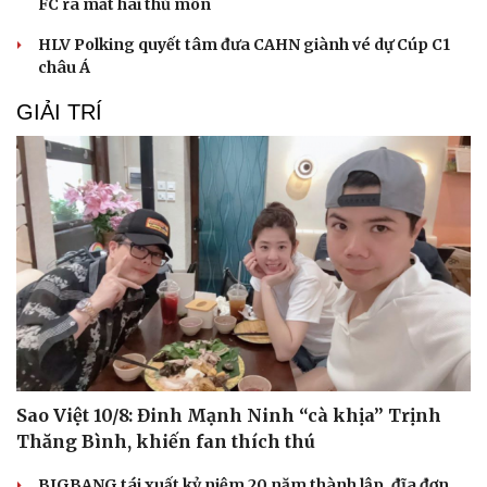
FC ra mắt hai thủ môn
HLV Polking quyết tâm đưa CAHN giành vé dự Cúp C1
châu Á
GIẢI TRÍ
Sao Việt 10/8: Đinh Mạnh Ninh “cà khịa” Trịnh
Thăng Bình, khiến fan thích thú
BIGBANG tái xuất kỷ niệm 20 năm thành lập, đĩa đơn