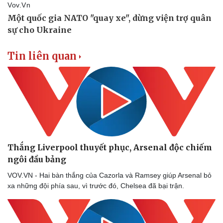
Vụ án
Vũ khí
Tin nóng
Việt Nam
Tư vấn luật
Phân tích
Tin liên quan
Thắng Liverpool thuyết phục, Arsenal độc chiếm
ngôi đầu bảng
VOV.VN - Hai bàn thắng của Cazorla và Ramsey giúp Arsenal bỏ
xa những đội phía sau, vì trước đó, Chelsea đã bại trận.