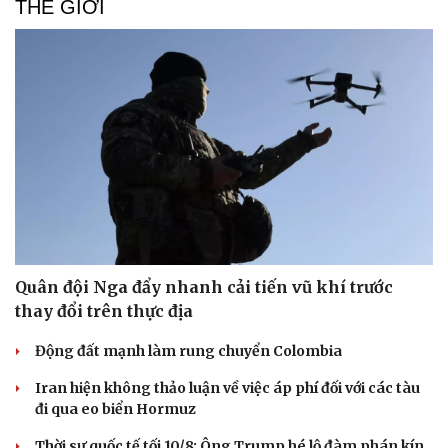
THẾ GIỚI
Quân đội Nga đẩy nhanh cải tiến vũ khí trước
thay đổi trên thực địa
Động đất mạnh làm rung chuyển Colombia
Du lịch
Podcast
Tư vấn
Câu chuyện thời sự
Iran hiện không thảo luận về việc áp phí đối với các tàu
Săn Tour
Đọc truyện đêm khuya
đi qua eo biển Hormuz
check-in
Cửa sổ tình yêu
Kể chuyện cho bé
Thời sự quốc tế tối 10/8: Ông Trump hé lộ đàm phán kín