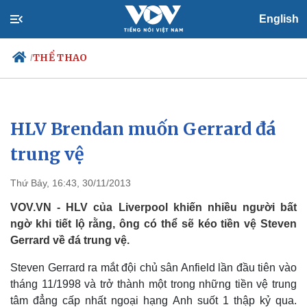
English
THỂ THAO
/
HLV Brendan muốn Gerrard đá
Chính trị
Xã hội
Đảng
Tin 24h
trung vệ
Tổ chức nhân sự
Dự báo thời tiết
Quốc hội
Giáo dục
Thứ Bảy, 16:43, 30/11/2013
Nhận diện sự thật
Dấu ấn VOV
Việc làm
VOV.VN - HLV của Liverpool khiến nhiều người bất
Biển đảo
ngờ khi tiết lộ rằng, ông có thể sẽ kéo tiền vệ Steven
Gerrard về đá trung vệ.
Steven Gerrard ra mắt đội chủ sân Anfield lần đầu tiên vào
tháng 11/1998 và trở thành một trong những tiền vệ trung
tâm đẳng cấp nhất ngoại hạng Anh suốt 1 thập kỷ qua.