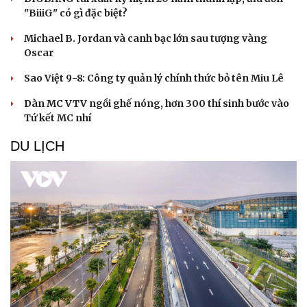
"BiiiG" có gì đặc biệt?
Michael B. Jordan và canh bạc lớn sau tượng vàng
Oscar
Sao Việt 9-8: Công ty quản lý chính thức bỏ tên Miu Lê
Dàn MC VTV ngồi ghế nóng, hơn 300 thí sinh bước vào
Tứ kết MC nhí
DU LỊCH
Văn hóa
Giải trí
Sân khấu - Điện ảnh
Nghệ sĩ
Văn học
Thời trang
Âm nhạc
Sao Việt
Di sản