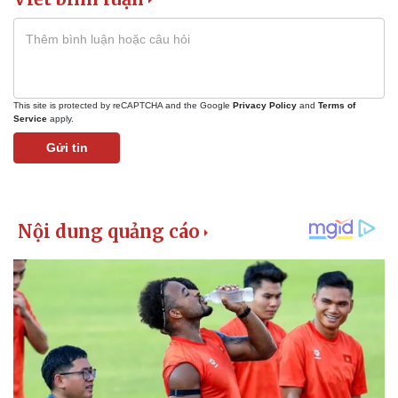
This site is protected by reCAPTCHA and the Google
Privacy Policy
and
Terms of
Service
apply.
Gửi tin
Kinh tế
Thị trường
Bất động sản
Giá vàng
Khởi nghiệp
Tiêu dùng
Tỷ giá
Chứng khoán