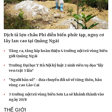
Dịch tả lợn châu Phi diễn biến phức tạp, nguy cơ
lây lan cao tại Quảng Ngãi
Tăng ca, tăng kíp hoàn thiện 4 trường nội trú vùng biên
giới Quảng Ngãi
Trường Đại học Y Hà Nội kỷ luật 2 sinh viên vụ dọa “lấy
ven trật 3 lần”
Văn hóa
Giải trí
"Người bản số" - đưa chuyển đổi số về từng thôn, bản
Sân khấu - Điện ảnh
Nghệ sĩ
vùng cao Lào Cai
Văn học
Thời trang
Âm nhạc
Sao Việt
3 trường nội trú vùng biên Sơn La sẽ khánh thành vào
Di sản
ngày 20/8
THẾ GIỚI