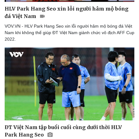
Thể thao
Ô tô - Xe máy
HLV Park Hang Seo xin lỗi người hâm mộ bóng
Bóng đá
Ô tô
đá Việt Nam
Lịch thi đấu bóng đá
Xe máy
Thế giới thể thao
Tư vấn
VOV.VN - HLV Park Hang Seo xin lỗi người hâm mộ bóng đá Việt
eSports
Nam khi không thể giúp ĐT Việt Nam giành chức vô địch AFF Cup
Hậu trường
2022.
ĐT Việt Nam tập buổi cuối cùng dưới thời HLV
Park Hang Seo