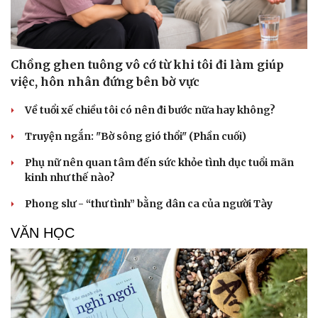
Chồng ghen tuông vô cớ từ khi tôi đi làm giúp
việc, hôn nhân đứng bên bờ vực
Về tuổi xế chiều tôi có nên đi bước nữa hay không?
Truyện ngắn: "Bờ sông gió thổi" (Phần cuối)
Phụ nữ nên quan tâm đến sức khỏe tình dục tuổi mãn
kinh như thế nào?
Phong slư - “thư tình” bằng dân ca của người Tày
VĂN HỌC