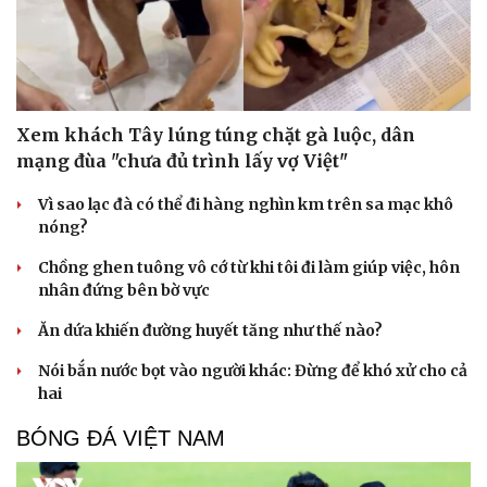
Xem khách Tây lúng túng chặt gà luộc, dân
mạng đùa "chưa đủ trình lấy vợ Việt"
Vì sao lạc đà có thể đi hàng nghìn km trên sa mạc khô
nóng?
Chồng ghen tuông vô cớ từ khi tôi đi làm giúp việc, hôn
nhân đứng bên bờ vực
Ăn dứa khiến đường huyết tăng như thế nào?
Nói bắn nước bọt vào người khác: Đừng để khó xử cho cả
hai
BÓNG ĐÁ VIỆT NAM