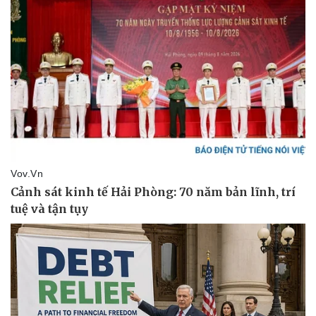
Vụ án
Vũ khí
Tin nóng
Việt Nam
Tư vấn luật
Phân tích