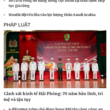
Số ca tử vong do nắng nóng cực đoan tại Hàn Quốc tiếp
tục gia tăng
Houthi dội tên lửa vào lực lượng thân Saudi Arabia
PHÁP LUẬT
Cảnh sát kinh tế Hải Phòng: 70 năm bản lĩnh, trí
tuệ và tận tụy
4 đối tượng trộm chó dùng hung khí tấn công công an