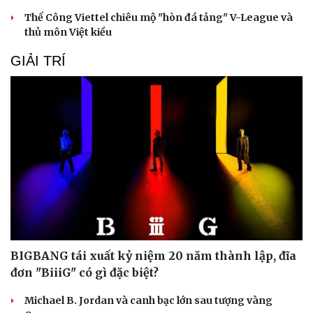
Thể Công Viettel chiêu mộ "hòn đá tảng" V-League và
thủ môn Việt kiều
GIẢI TRÍ
Sức khỏe
Đời sống
Dinh dưỡng - món ngon
Nhà đẹp
Cây thuốc
Blog
Sản phụ khoa
Tình yêu - Gia đình
Nhi khoa
Nam khoa
Làm đẹp - giảm cân
Phòng mạch online
Ăn sạch sống khỏe
BIGBANG tái xuất kỷ niệm 20 năm thành lập, đĩa
đơn "BiiiG" có gì đặc biệt?
Michael B. Jordan và canh bạc lớn sau tượng vàng