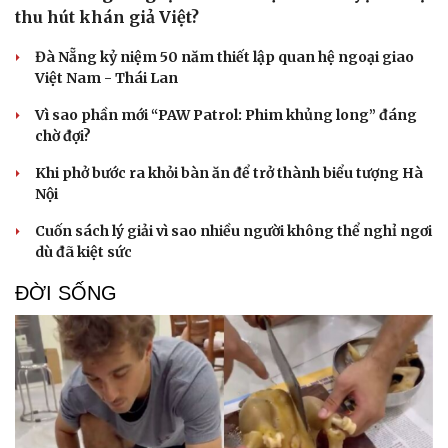
thu hút khán giả Việt?
Đà Nẵng kỷ niệm 50 năm thiết lập quan hệ ngoại giao
Việt Nam - Thái Lan
Doanh nghiệp
Công nghệ
Vì sao phần mới “PAW Patrol: Phim khủng long” đáng
Thông tin doanh nghiệp
Sành điệu
chờ đợi?
Doanh nghiệp 24h
Tin Công nghệ
Doanh nhân
Trải nghiệm
Khi phở bước ra khỏi bàn ăn để trở thành biểu tượng Hà
Vì cộng đồng
Chuyển đổi số
Nội
Cuốn sách lý giải vì sao nhiều người không thể nghỉ ngơi
dù đã kiệt sức
ĐỜI SỐNG