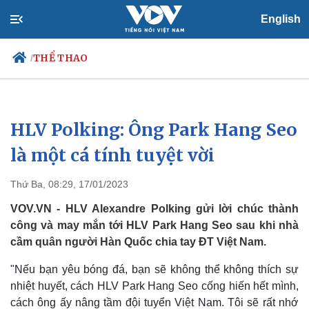
English
THỂ THAO
/
HLV Polking: Ông Park Hang Seo
Chính trị
Xã hội
Đảng
Tin 24h
là một cá tính tuyệt vời
Tổ chức nhân sự
Dự báo thời tiết
Quốc hội
Giáo dục
Thứ Ba, 08:29, 17/01/2023
Nhận diện sự thật
Dấu ấn VOV
Việc làm
VOV.VN - HLV Alexandre Polking gửi lời chúc thành
Biển đảo
công và may mắn tới HLV Park Hang Seo sau khi nhà
cầm quân người Hàn Quốc chia tay ĐT Việt Nam.
"Nếu bạn yêu bóng đá, bạn sẽ không thể không thích sự
nhiệt huyết, cách HLV Park Hang Seo cống hiến hết mình,
cách ông ấy nâng tầm đội tuyển Việt Nam. Tôi sẽ rất nhớ