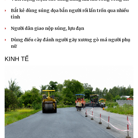
Bắt kẻ dùng súng dọa bắn người rồi lẩn trốn qua nhiều
tỉnh
Người dân giao nộp súng, lựu đạn
Dùng điếu cày đánh người gãy xương gò má người phụ
nữ
KINH TẾ
Du lịch
Podcast
Tư vấn
Câu chuyện thời sự
Săn Tour
Đọc truyện đêm khuya
check-in
Cửa sổ tình yêu
Kể chuyện cho bé