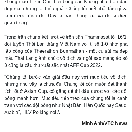
không mạo hiểm. Chỉ chơi bóng dài. Không phải trận đấu
đẹp mắt nhưng rất hiệu quả. Chúng tôi biết phải làm gì và
làm được điều đó. Đây là trận chung kết và đó là điều
quan trọng".
Trong trận chung kết lượt về trên sân Thammasat tối 16/1,
đội tuyển Thái Lan thắng Việt Nam với tỉ số 1-0 nhờ pha
lập công của Theerathon Bunmathan - một cú sút xa đẹp
mắt. Thái Lan giành chức vô địch và ngôi sao mang áo số
3 cũng là cầu thủ xuất sắc nhất AFF Cup 2022.
"Chúng tôi bước vào giải đấu này với mục tiêu vô địch,
nhưng như vậy là chưa đủ. Chúng tôi còn muốn đạt thành
Thế giới
Multimedia
tích tốt ở Asian Cup, cố gắng để thi đấu được với các đội
Quan sát
Video
bóng mạnh hơn. Mục tiêu tiếp theo của chúng tôi là cạnh
Cuộc sống đó đây
Ảnh
tranh với các đội bóng như Nhật Bản, Hàn Quốc hay Saudi
Hồ sơ
E-Magazine
Infographic
Arabia", HLV Polking nói./.
Minh Anh/VTC News