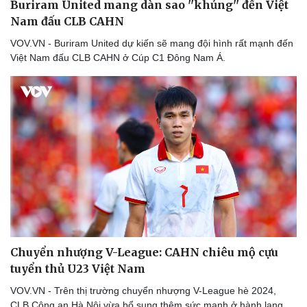
Buriram United mang dàn sao ''khủng'' đến Việt
Nam đấu CLB CAHN
VOV.VN - Buriram United dự kiến sẽ mang đội hình rất mạnh đến
Việt Nam đấu CLB CAHN ở Cúp C1 Đông Nam Á.
Thể thao
Ô tô - Xe máy
Bóng đá
Ô tô
Lịch thi đấu bóng đá
Xe máy
Thế giới thể thao
Tư vấn
eSports
Hậu trường
Chuyển nhượng V-League: CAHN chiêu mộ cựu
tuyển thủ U23 Việt Nam
VOV.VN - Trên thị trường chuyển nhượng V-League hè 2024,
CLB Công an Hà Nội vừa bổ sung thêm sức mạnh ở hành lang