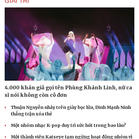
GIẢI TRÍ
Sức khỏe
Đời sống
Dinh dưỡng - món ngon
Nhà đẹp
Cây thuốc
Blog
Sản phụ khoa
Tình yêu - Gia đình
4.000 khán giả gọi tên Phùng Khánh Linh, nữ ca
Nhi khoa
sĩ nói không còn cô đơn
Nam khoa
Làm đẹp - giảm cân
Thuận Nguyễn nhảy trên giày bọc lửa, Đinh Mạnh Ninh
Phòng mạch online
thắng trận xóa thẻ
Ăn sạch sống khỏe
Một nhóm nhạc K-pop duy trì sức hút trong bao lâu?
Một thành viên Katseye tạm ngừng hoạt động nhóm vì