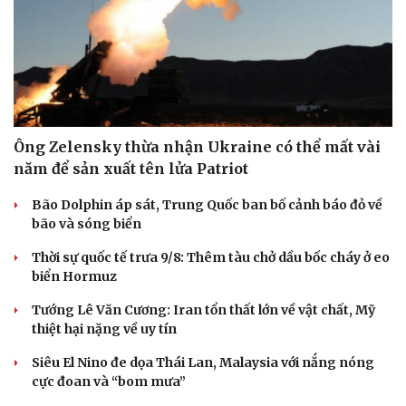
Ông Zelensky thừa nhận Ukraine có thể mất vài
năm để sản xuất tên lửa Patriot
Bão Dolphin áp sát, Trung Quốc ban bố cảnh báo đỏ về
bão và sóng biển
Thời sự quốc tế trưa 9/8: Thêm tàu chở dầu bốc cháy ở eo
biển Hormuz
Tướng Lê Văn Cương: Iran tổn thất lớn về vật chất, Mỹ
thiệt hại nặng về uy tín
Siêu El Nino đe dọa Thái Lan, Malaysia với nắng nóng
cực đoan và “bom mưa”