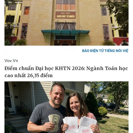
Pháp luật
Quân sự - Quốc phòng
Vụ án
Vũ khí
Tin nóng
Việt Nam
Tư vấn luật
Phân tích