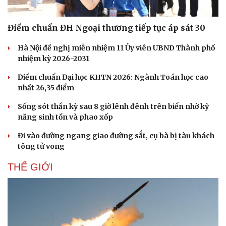
Điểm chuẩn ĐH Ngoại thương tiếp tục áp sát 30
Hà Nội đề nghị miễn nhiệm 11 Ủy viên UBND Thành phố
nhiệm kỳ 2026-2031
Điểm chuẩn Đại học KHTN 2026: Ngành Toán học cao
nhất 26,35 điểm
Sống sót thần kỳ sau 8 giờ lênh đênh trên biển nhờ kỹ
năng sinh tồn và phao xốp
Đi vào đường ngang giao đường sắt, cụ bà bị tàu khách
Văn hóa
Giải trí
tông tử vong
Sân khấu - Điện ảnh
Nghệ sĩ
Văn học
Thời trang
THẾ GIỚI
Âm nhạc
Sao Việt
Di sản