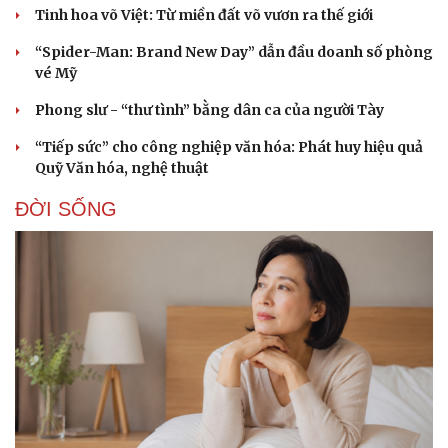
Tinh hoa võ Việt: Từ miền đất võ vươn ra thế giới
“Spider-Man: Brand New Day” dẫn đầu doanh số phòng
vé Mỹ
Phong slư - “thư tình” bằng dân ca của người Tày
“Tiếp sức” cho công nghiệp văn hóa: Phát huy hiệu quả
Quỹ Văn hóa, nghệ thuật
ĐỜI SỐNG
Doanh nghiệp
Công nghệ
Thông tin doanh nghiệp
Sành điệu
Doanh nghiệp 24h
Tin Công nghệ
Doanh nhân
Trải nghiệm
Vì cộng đồng
Chuyển đổi số