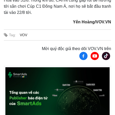
Hóa vào 31/8. Trong khi đó, CAHN cũng gấp rút để hướng
tới sân chơi Cúp C1 Đông Nam Á, nơi họ sẽ bắt đầu tranh
tài vào 22/8 tới.
Yến Hoàng/VOV.VN
Tag:
VOV
Mời quý độc giả theo dõi VOV.VN trên
Thế giới
Multimedia
Quan sát
Video
Cuộc sống đó đây
Ảnh
Hồ sơ
E-Magazine
Infographic