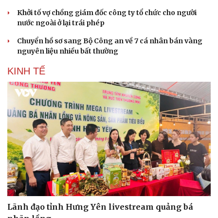
Khởi tố vợ chồng giám đốc công ty tổ chức cho người
nước ngoài ở lại trái phép
Chuyển hồ sơ sang Bộ Công an về 7 cá nhân bán vàng
nguyên liệu nhiều bất thường
KINH TẾ
Du lịch
Podcast
Tư vấn
Câu chuyện thời sự
Săn Tour
Đọc truyện đêm khuya
check-in
Cửa sổ tình yêu
Kể chuyện cho bé
Hạt giống tâm hồn
Lãnh đạo tỉnh Hưng Yên livestream quảng bá