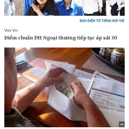
Kinh tế
Thị trường
Bất động sản
Giá vàng
Khởi nghiệp
Tiêu dùng
Tỷ giá
Chứng khoán
Giá cà phê