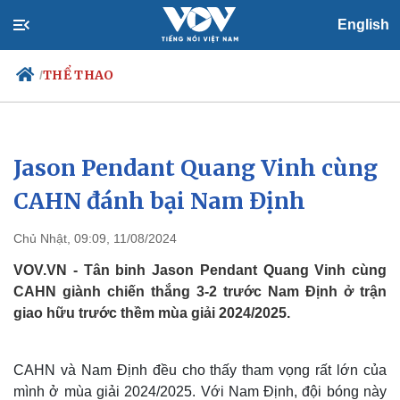
English
THỂ THAO
/
Jason Pendant Quang Vinh cùng
Chính trị
Xã hội
Đảng
Tin 24h
CAHN đánh bại Nam Định
Tổ chức nhân sự
Dự báo thời tiết
Quốc hội
Giáo dục
Chủ Nhật, 09:09, 11/08/2024
Nhận diện sự thật
Dấu ấn VOV
Việc làm
VOV.VN - Tân binh Jason Pendant Quang Vinh cùng
Biển đảo
CAHN giành chiến thắng 3-2 trước Nam Định ở trận
giao hữu trước thềm mùa giải 2024/2025.
CAHN và Nam Định đều cho thấy tham vọng rất lớn của
mình ở mùa giải 2024/2025. Với Nam Định, đội bóng này