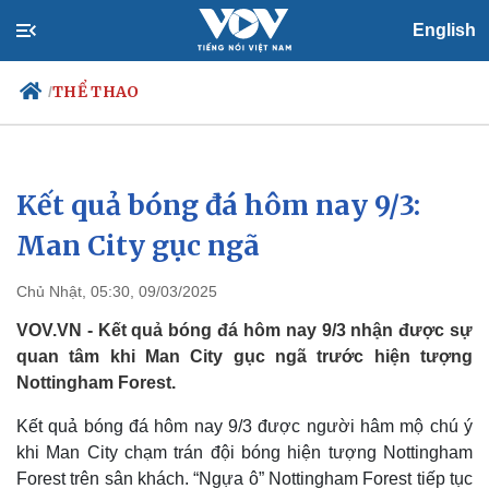
English
THỂ THAO
/
Kết quả bóng đá hôm nay 9/3:
Chính trị
Xã hội
Đảng
Tin 24h
Man City gục ngã
Tổ chức nhân sự
Dự báo thời tiết
Quốc hội
Giáo dục
Chủ Nhật, 05:30, 09/03/2025
Nhận diện sự thật
Dấu ấn VOV
Việc làm
VOV.VN - Kết quả bóng đá hôm nay 9/3 nhận được sự
Biển đảo
quan tâm khi Man City gục ngã trước hiện tượng
Nottingham Forest.
Kết quả bóng đá hôm nay 9/3 được người hâm mộ chú ý
khi Man City chạm trán đội bóng hiện tượng Nottingham
Forest trên sân khách. “Ngựa ô” Nottingham Forest tiếp tục