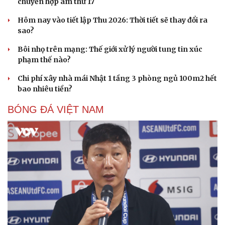
chuyển hợp âm thứ 17
Hôm nay vào tiết lập Thu 2026: Thời tiết sẽ thay đổi ra
sao?
Bôi nhọ trên mạng: Thế giới xử lý người tung tin xúc
phạm thế nào?
Sức khỏe
Đời sống
Chi phí xây nhà mái Nhật 1 tầng 3 phòng ngủ 100m2 hết
bao nhiêu tiền?
Dinh dưỡng - món ngon
Nhà đẹp
Cây thuốc
Blog
BÓNG ĐÁ VIỆT NAM
Sản phụ khoa
Tình yêu - Gia đình
Nhi khoa
Nam khoa
Làm đẹp - giảm cân
Phòng mạch online
Ăn sạch sống khỏe