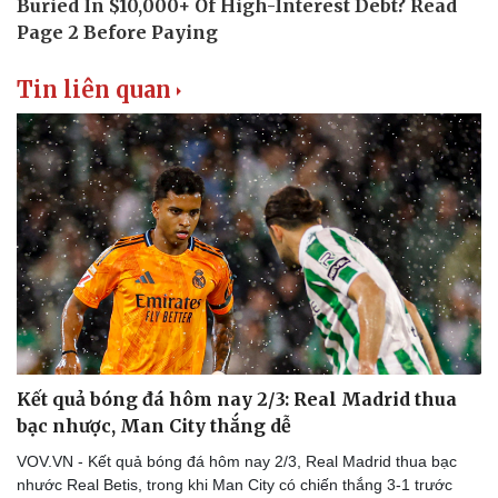
Thể thao
Ô tô - Xe máy
Bóng đá
Ô tô
Lịch thi đấu bóng đá
Xe máy
Tin liên quan
Thế giới thể thao
Tư vấn
eSports
Hậu trường
Kết quả bóng đá hôm nay 2/3: Real Madrid thua
bạc nhược, Man City thắng dễ
VOV.VN - Kết quả bóng đá hôm nay 2/3, Real Madrid thua bạc
nhước Real Betis, trong khi Man City có chiến thắng 3-1 trước