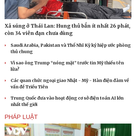
Xả súng ở Thái Lan: Hung thủ bắn ít nhất 26 phát,
còn 34 viên đạn chưa dùng
Saudi Arabia, Pakistan và Thổ Nhĩ Kỳ ký hiệp ước phòng
thủ chung
Vì sao ông Trump “nóng mặt” trước tin Mỹ thiếu tên
lửa?
Các quan chức ngoại giao Nhật - Mỹ - Hàn điện đàm về
vấn đề Triều Tiên
Trung Quốc đưa vào hoạt động cơ sở điện toán AI lớn
nhất thế giới
Du lịch
Podcast
Tư vấn
Câu chuyện thời sự
PHÁP LUẬT
Săn Tour
Đọc truyện đêm khuya
check-in
Cửa sổ tình yêu
Kể chuyện cho bé