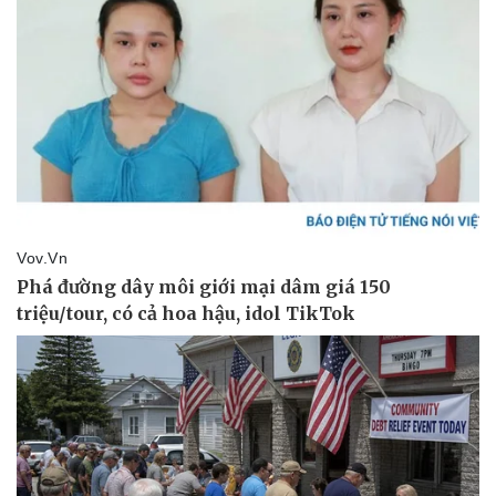
Vụ án
Vũ khí
Tin nóng
Việt Nam
Tư vấn luật
Phân tích