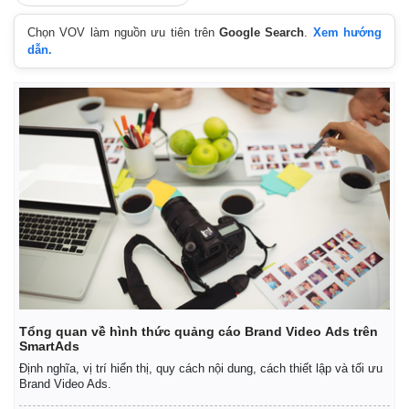
Chọn VOV làm nguồn ưu tiên trên
Google Search
.
Xem hướng
dẫn.
Kinh tế
Thị trường
Tổng quan về hình thức quảng cáo Brand Video Ads trên
Bất động sản
Giá vàng
SmartAds
Khởi nghiệp
Tiêu dùng
Định nghĩa, vị trí hiển thị, quy cách nội dung, cách thiết lập và tối ưu
Tỷ giá
Brand Video Ads.
Chứng khoán