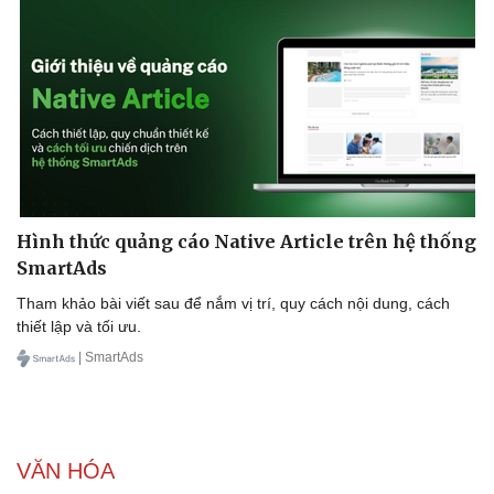
Doanh nghiệp
Công nghệ
Thông tin doanh nghiệp
Sành điệu
Doanh nghiệp 24h
Tin Công nghệ
Doanh nhân
Trải nghiệm
Vì cộng đồng
Chuyển đổi số
Hình thức quảng cáo Native Article trên hệ thống
SmartAds
Tham khảo bài viết sau để nắm vị trí, quy cách nội dung, cách
thiết lập và tối ưu.
| SmartAds
VĂN HÓA