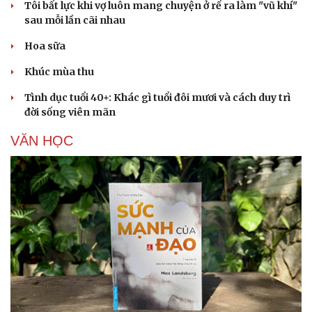
Tôi bất lực khi vợ luôn mang chuyện ở rể ra làm "vũ khí"
sau mỗi lần cãi nhau
Hoa sữa
Khúc mùa thu
Tình dục tuổi 40+: Khác gì tuổi đôi mươi và cách duy trì
đời sống viên mãn
VĂN HỌC