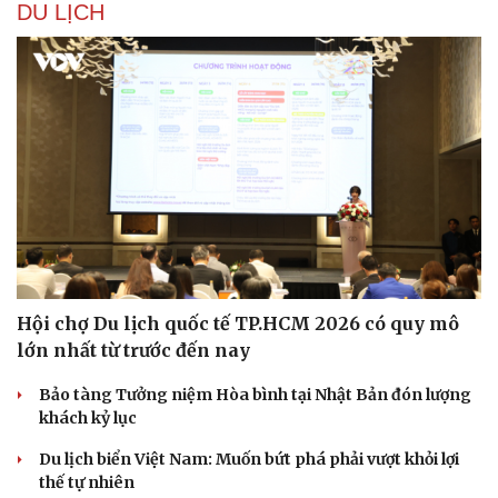
DU LỊCH
Hội chợ Du lịch quốc tế TP.HCM 2026 có quy mô
Văn hóa
Giải trí
lớn nhất từ trước đến nay
Sân khấu - Điện ảnh
Nghệ sĩ
Văn học
Thời trang
Bảo tàng Tưởng niệm Hòa bình tại Nhật Bản đón lượng
Âm nhạc
Sao Việt
khách kỷ lục
Di sản
Du lịch biển Việt Nam: Muốn bứt phá phải vượt khỏi lợi
thế tự nhiên