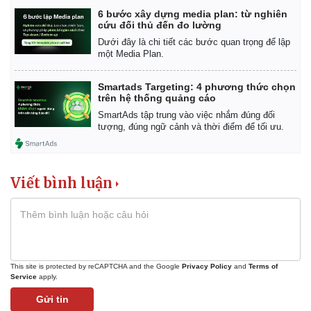
Giá cà phê
6 bước xây dựng media plan: từ nghiên
cứu đối thủ đến đo lường
Dưới đây là chi tiết các bước quan trọng để lập
một Media Plan.
Smartads Targeting: 4 phương thức chọn
trên hệ thống quảng cáo
SmartAds tập trung vào việc nhắm đúng đối
tượng, đúng ngữ cảnh và thời điểm để tối ưu.
Viết bình luận
This site is protected by reCAPTCHA and the Google
Privacy Policy
and
Terms of
Service
apply.
Gửi tin