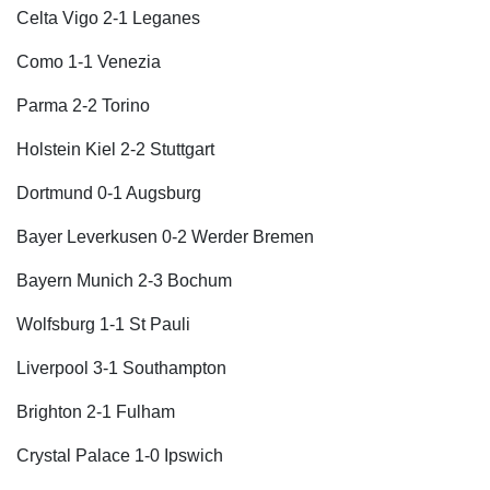
Celta Vigo 2-1 Leganes
Como 1-1 Venezia
Parma 2-2 Torino
Holstein Kiel 2-2 Stuttgart
Dortmund 0-1 Augsburg
Bayer Leverkusen 0-2 Werder Bremen
Bayern Munich 2-3 Bochum
Thế giới
Multimedia
Wolfsburg 1-1 St Pauli
Quan sát
Video
Liverpool 3-1 Southampton
Cuộc sống đó đây
Ảnh
Hồ sơ
E-Magazine
Brighton 2-1 Fulham
Infographic
Crystal Palace 1-0 Ipswich