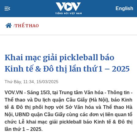
English
THỂ THAO
/
Khai mạc giải pickleball báo
Chính trị
Xã hội
Đảng
Tin 24h
Kinh tế & Đô thị lần thứ 1 – 2025
Tổ chức nhân sự
Dự báo thời tiết
Quốc hội
Giáo dục
Thứ Bảy, 11:34, 15/03/2025
Nhận diện sự thật
Dấu ấn VOV
Việc làm
VOV.VN - Sáng 15/3, tại Trung tâm Văn hóa - Thông tin -
Biển đảo
Thể thao và Du lịch quận Cầu Giấy (Hà Nội), báo Kinh
tế & Đô thị phối hợp với Sở Văn hóa và Thể thao Hà
Nội, UBND quận Cầu Giấy cùng các đơn vị liên quan tổ
chức Lễ khai mạc giải pickleball báo Kinh tế & Đô thị
lần thứ 1 – 2025.