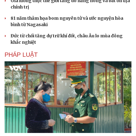
Giá lương thực thế giới tăng do nắng nóng và bất ổn địa
Hạt giống tâm hồn
chính trị
81 năm thảm họa bom nguyên tử và ước nguyện hòa
bình từ Nagasaki
Đức từ chối tăng dự trữ khí đốt, châu Âu lo mùa đông
khắc nghiệt
PHÁP LUẬT