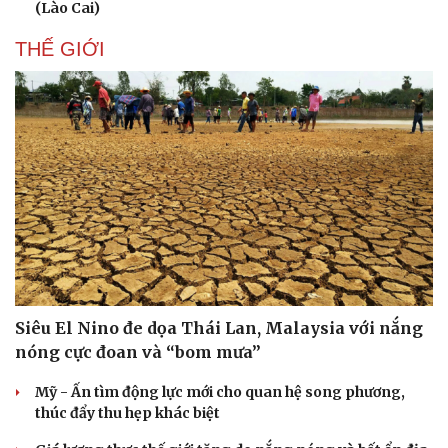
(Lào Cai)
THẾ GIỚI
Siêu El Nino đe dọa Thái Lan, Malaysia với nắng
nóng cực đoan và “bom mưa”
Du lịch
Podcast
Tư vấn
Câu chuyện thời sự
Mỹ - Ấn tìm động lực mới cho quan hệ song phương,
Săn Tour
Đọc truyện đêm khuya
thúc đẩy thu hẹp khác biệt
check-in
Cửa sổ tình yêu
Kể chuyện cho bé