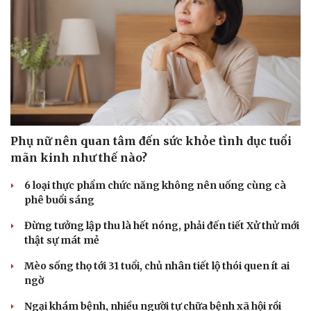
Sức khỏe
Đời sống
Dinh dưỡng - món ngon
Nhà đẹp
Cây thuốc
Blog
Phụ nữ nên quan tâm đến sức khỏe tình dục tuổi
Sản phụ khoa
Tình yêu - Gia đình
mãn kinh như thế nào?
Nhi khoa
Nam khoa
6 loại thực phẩm chức năng không nên uống cùng cà
Làm đẹp - giảm cân
phê buổi sáng
Phòng mạch online
Đừng tưởng lập thu là hết nóng, phải đến tiết Xử thử mới
Ăn sạch sống khỏe
thật sự mát mẻ
Mèo sống thọ tới 31 tuổi, chủ nhân tiết lộ thói quen ít ai
ngờ
Ngại khám bệnh, nhiều người tự chữa bệnh xã hội rồi