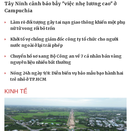
Tây Ninh cảnh báo bẫy "việc nhẹ lương cao" ở
Campuchia
Làm rõ đối tượng gây tai nạn giao thông khiến một phụ
nữ tử vong rồi bỏ trốn
Khởi tố vợ chồng giám đốc công ty tổ chức cho người
nước ngoài ở lại trái phép
Chuyển hồ sơ sang Bộ Công an về 7 cá nhân bán vàng
nguyên liệu nhiều bất thường
Nóng 24h ngày 9/8: Diễn biến vụ bảo mẫu bạo hành hai
trẻ nhỏ ở TP.HCM
KINH TẾ