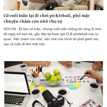
Cứ cuối tuần lại đi chơi pickleball, phó mặc
chuyện chăm con nhỏ cho vợ
Doanh nghiệp
Công nghệ
Thông tin doanh nghiệp
Sành điệu
VOV.VN - Đi làm cả tuần, nhưng cuối tuần chồng tôi cũng đi chơi
Doanh nghiệp 24h
Tin Công nghệ
tối ngày với bạn bè, gần đây lại tham gia CLB pickleball của cơ
Doanh nhân
Trải nghiệm
quan. Việc chăm con nhỏ, việc nhà cửa mình tôi phải gánh vác
Vì cộng đồng
Chuyển đổi số
sau cả tuần đi làm mệt mỏi.