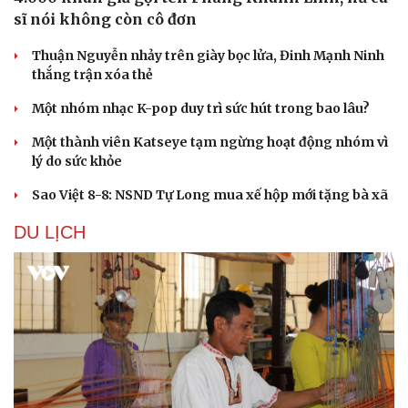
sĩ nói không còn cô đơn
Thuận Nguyễn nhảy trên giày bọc lửa, Đinh Mạnh Ninh
thắng trận xóa thẻ
Một nhóm nhạc K-pop duy trì sức hút trong bao lâu?
Một thành viên Katseye tạm ngừng hoạt động nhóm vì
lý do sức khỏe
Sao Việt 8-8: NSND Tự Long mua xế hộp mới tặng bà xã
DU LỊCH
Văn hóa
Giải trí
Sân khấu - Điện ảnh
Nghệ sĩ
Văn học
Thời trang
Âm nhạc
Sao Việt
Di sản