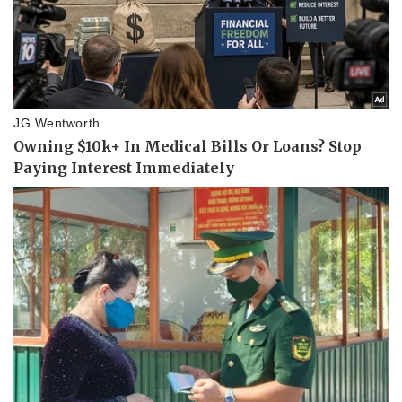
Vụ án
Vũ khí
Tin nóng
Việt Nam
Tư vấn luật
Phân tích