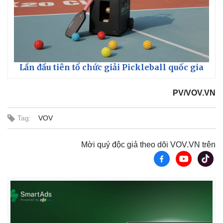
Lần đầu tiên tổ chức giải Pickleball quốc gia
PV/VOV.VN
Tag:
VOV
Mời quý độc giả theo dõi VOV.VN trên
Kinh tế
Thị trường
Bất động sản
Giá vàng
Khởi nghiệp
Tiêu dùng
Tỷ giá
Chứng khoán