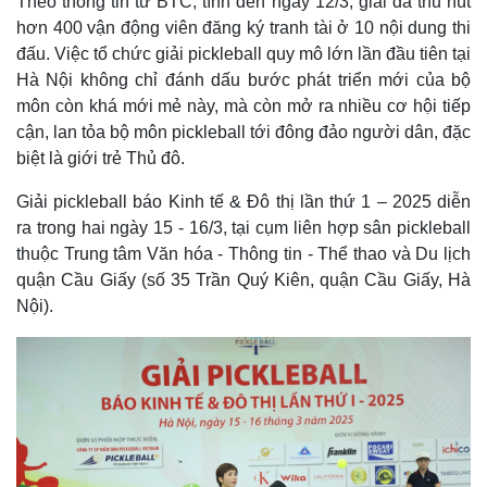
Theo thông tin từ BTC, tính đến ngày 12/3, giải đã thu hút
hơn 400 vận động viên đăng ký tranh tài ở 10 nội dung thi
đấu. Việc tổ chức giải pickleball quy mô lớn lần đầu tiên tại
Hà Nội không chỉ đánh dấu bước phát triển mới của bộ
môn còn khá mới mẻ này, mà còn mở ra nhiều cơ hội tiếp
cận, lan tỏa bộ môn pickleball tới đông đảo người dân, đặc
biệt là giới trẻ Thủ đô.
Giải pickleball báo Kinh tế & Đô thị lần thứ 1 – 2025 diễn
ra trong hai ngày 15 - 16/3, tại cụm liên hợp sân pickleball
thuộc Trung tâm Văn hóa - Thông tin - Thể thao và Du lịch
quận Cầu Giấy (số 35 Trần Quý Kiên, quận Cầu Giấy, Hà
Nội).
Thế giới
Multimedia
Quan sát
Video
Cuộc sống đó đây
Ảnh
Hồ sơ
E-Magazine
Infographic