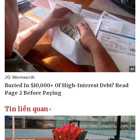
Thể thao
Ô tô - Xe máy
Bóng đá
Ô tô
Lịch thi đấu bóng đá
Xe máy
Thế giới thể thao
Tư vấn
eSports
Hậu trường
Tin liên quan