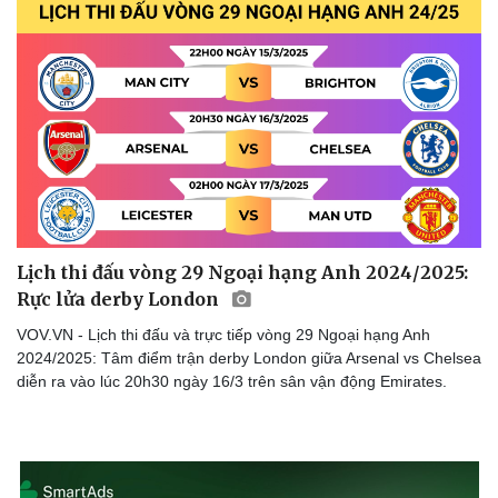
Lịch thi đấu vòng 29 Ngoại hạng Anh 2024/2025:
Rực lửa derby London
VOV.VN - Lịch thi đấu và trực tiếp vòng 29 Ngoại hạng Anh
2024/2025: Tâm điểm trận derby London giữa Arsenal vs Chelsea
diễn ra vào lúc 20h30 ngày 16/3 trên sân vận động Emirates.