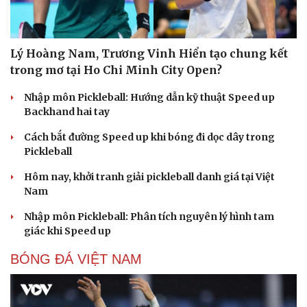
Lý Hoàng Nam, Trương Vinh Hiển tạo chung kết
trong mơ tại Ho Chi Minh City Open?
Nhập môn Pickleball: Hướng dẫn kỹ thuật Speed up
Backhand hai tay
Cách bắt đường Speed up khi bóng đi dọc dây trong
Pickleball
Hôm nay, khởi tranh giải pickleball danh giá tại Việt
Nam
Nhập môn Pickleball: Phân tích nguyên lý hình tam
giác khi Speed up
BÓNG ĐÁ VIỆT NAM