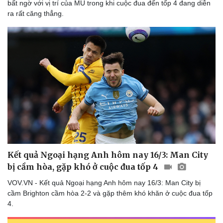
bất ngờ với vị trí của MU trong khi cuộc đua đến tốp 4 đang diễn
ra rất căng thẳng.
Kết quả Ngoại hạng Anh hôm nay 16/3: Man City
bị cầm hòa, gặp khó ở cuộc đua tốp 4
VOV.VN - Kết quả Ngoại hạng Anh hôm nay 16/3: Man City bị
cầm Brighton cầm hòa 2-2 và gặp thêm khó khăn ở cuộc đua tốp
4.