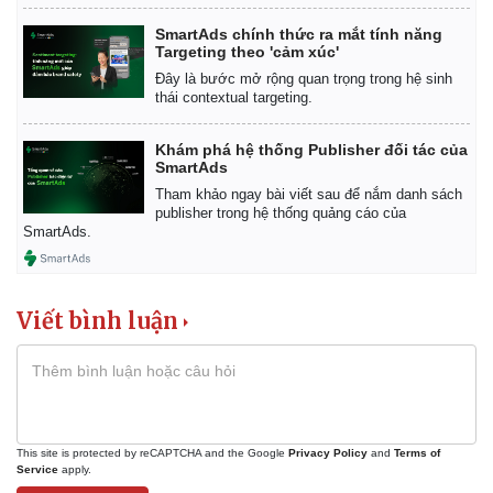
Giá cà phê
SmartAds chính thức ra mắt tính năng
Targeting theo 'cảm xúc'
Đây là bước mở rộng quan trọng trong hệ sinh
thái contextual targeting.
Khám phá hệ thống Publisher đối tác của
SmartAds
Tham khảo ngay bài viết sau để nắm danh sách
publisher trong hệ thống quảng cáo của
SmartAds.
Viết bình luận
This site is protected by reCAPTCHA and the Google
Privacy Policy
and
Terms of
Service
apply.