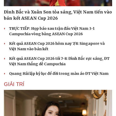
Đình Bắc và Xuân Son tỏa sáng, Việt Nam tiến vào
bán kết ASEAN Cup 2026
TRỰC TIẾP: Họp báo sau trận đấu Việt Nam 3-1
Campuchia vòng bảng ASEAN Cup 2026
Kết quả ASEAN Cup 2026 hôm nay 7/8: Singapore và
Việt Nam vào bán kết
Kết quả ASEAN Cup 2026 tối 7-8: Đình Bắc rực sáng, ĐT
Việt Nam thắng dễ Campuchia
Quang Hải lập kỷ lục để đời trong màu áo ĐT Việt Nam
GIẢI TRÍ