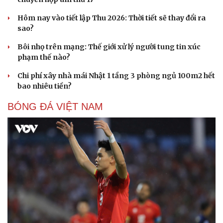
Hôm nay vào tiết lập Thu 2026: Thời tiết sẽ thay đổi ra
sao?
Bôi nhọ trên mạng: Thế giới xử lý người tung tin xúc
phạm thế nào?
Chi phí xây nhà mái Nhật 1 tầng 3 phòng ngủ 100m2 hết
Sức khỏe
Đời sống
bao nhiêu tiền?
Dinh dưỡng - món ngon
Nhà đẹp
Cây thuốc
Blog
BÓNG ĐÁ VIỆT NAM
Sản phụ khoa
Tình yêu - Gia đình
Nhi khoa
Nam khoa
Làm đẹp - giảm cân
Phòng mạch online
Ăn sạch sống khỏe