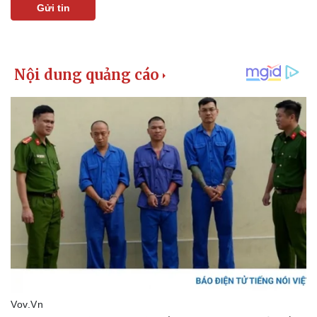
Gửi tin