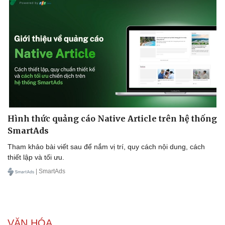
Doanh nghiệp
Công nghệ
Thông tin doanh nghiệp
Sành điệu
Doanh nghiệp 24h
Tin Công nghệ
Doanh nhân
Trải nghiệm
Vì cộng đồng
Chuyển đổi số
Hình thức quảng cáo Native Article trên hệ thống
SmartAds
Tham khảo bài viết sau để nắm vị trí, quy cách nội dung, cách
thiết lập và tối ưu.
| SmartAds
VĂN HÓA