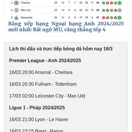
Bảng xếp hạng Ngoại hạng Anh 2024/2025
mới nhất: Bất ngờ MU, căng thẳng tốp 4
Lịch thi đấu và trực tiếp bóng đá hôm nay 16/3
Premier League - Anh 2024/2025
16/03 20:00 Arsenal - Chelsea
16/03 20:30 Fulham - Tottenham
Thế giới
Multimedia
Quan sát
Video
17/03 02:00 Leicester City - Man Utd
Cuộc sống đó đây
Ảnh
Hồ sơ
E-Magazine
Ligue 1 - Pháp 2024/2025
Infographic
16/03 21:00 Lyon - Le Havre
16/03 23:15 Brest - Reims