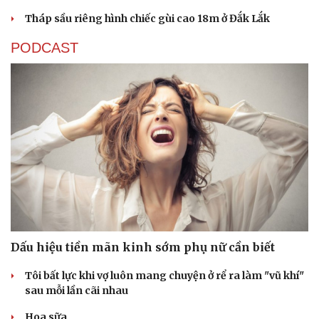
Tháp sầu riêng hình chiếc gùi cao 18m ở Đắk Lắk
PODCAST
Dấu hiệu tiền mãn kinh sớm phụ nữ cần biết
Tôi bất lực khi vợ luôn mang chuyện ở rể ra làm "vũ khí"
sau mỗi lần cãi nhau
Cải chính
Hoa sữa