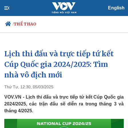
English
THỂ THAO
/
Lịch thi đấu và trực tiếp tứ kết
Chính trị
Xã hội
Đảng
Tin 24h
Cúp Quốc gia 2024/2025: Tìm
Tổ chức nhân sự
Dự báo thời tiết
nhà vô địch mới
Quốc hội
Giáo dục
Nhận diện sự thật
Dấu ấn VOV
Việc làm
Thứ Tư, 12:30, 05/03/2025
Biển đảo
VOV.VN - Lịch thi đấu và trực tiếp tứ kết Cúp Quốc gia
2024/2025, các trận đấu sẽ diễn ra trong tháng 3 và
tháng 4/2025.