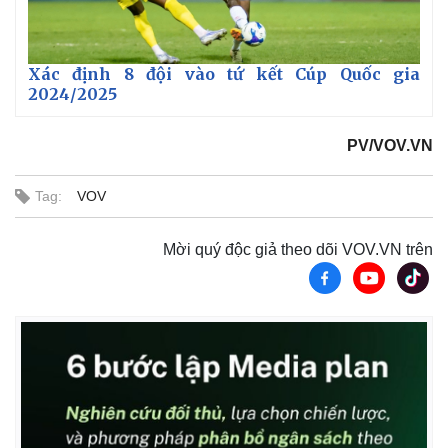
Xác định 8 đội vào tứ kết Cúp Quốc gia
2024/2025
PV/VOV.VN
Tag:
VOV
Mời quý độc giả theo dõi VOV.VN trên
Thế giới
Multimedia
Quan sát
Video
Cuộc sống đó đây
Ảnh
Hồ sơ
E-Magazine
Infographic