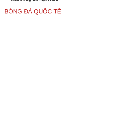
BÓNG ĐÁ QUỐC TẾ
Arsenal trước mùa giải Ngoại hạng Anh
2026/2027: Vị thế ĐKVĐ
Messi tỏa sáng rực rỡ ở lần đầu đá chính sau World Cup
2026
Lịch thi đấu và trực tiếp bóng đá hôm nay 6/8: Sôi động