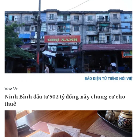
Pháp luật
Quân sự - Quốc phòng
Vụ án
Vũ khí
Tin nóng
Việt Nam
Tư vấn luật
Phân tích