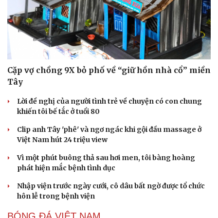
Cặp vợ chồng 9X bỏ phố về “giữ hồn nhà cổ” miền
Tây
Lời đề nghị của người tình trẻ về chuyện có con chung
khiến tôi bế tắc ở tuổi 80
Clip anh Tây 'phê' và ngơ ngác khi gội đầu massage ở
Việt Nam hút 24 triệu view
Vì một phút buông thả sau hơi men, tôi bàng hoàng
phát hiện mắc bệnh tình dục
Nhập viện trước ngày cưới, cô dâu bất ngờ được tổ chức
hôn lễ trong bệnh viện
BÓNG ĐÁ VIỆT NAM