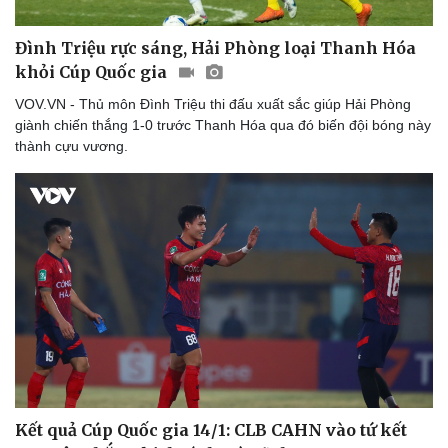
Đình Triệu rực sáng, Hải Phòng loại Thanh Hóa
khỏi Cúp Quốc gia
VOV.VN - Thủ môn Đình Triệu thi đấu xuất sắc giúp Hải Phòng
giành chiến thắng 1-0 trước Thanh Hóa qua đó biến đội bóng này
thành cựu vương.
Thể thao
Ô tô - Xe máy
Bóng đá
Ô tô
Lịch thi đấu bóng đá
Xe máy
Thế giới thể thao
Tư vấn
eSports
Hậu trường
Kết quả Cúp Quốc gia 14/1: CLB CAHN vào tứ kết