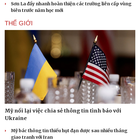
Sơn La đẩy nhanh hoàn thiện các trường liên cấp vùng
Văn hóa
Giải trí
biên trước năm học mới
Sân khấu - Điện ảnh
Nghệ sĩ
Văn học
Thời trang
THẾ GIỚI
Âm nhạc
Sao Việt
Di sản
Mỹ nối lại việc chia sẻ thông tin tình báo với
Ukraine
Mỹ bác thông tin thiếu hụt đạn dược sau nhiều tháng
giao tranh với Iran