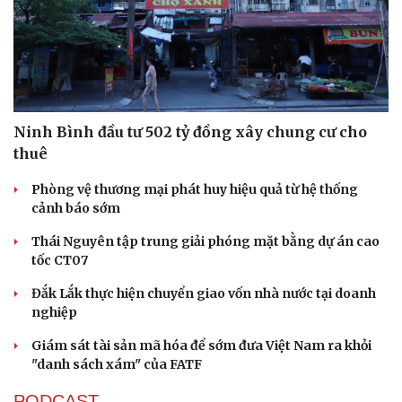
Du lịch
Podcast
Tư vấn
Câu chuyện thời sự
Săn Tour
Đọc truyện đêm khuya
check-in
Cửa sổ tình yêu
Kể chuyện cho bé
Hạt giống tâm hồn
Ninh Bình đầu tư 502 tỷ đồng xây chung cư cho
thuê
Phòng vệ thương mại phát huy hiệu quả từ hệ thống
cảnh báo sớm
Thái Nguyên tập trung giải phóng mặt bằng dự án cao
tốc CT07
Đắk Lắk thực hiện chuyển giao vốn nhà nước tại doanh
nghiệp
Giám sát tài sản mã hóa để sớm đưa Việt Nam ra khỏi
"danh sách xám" của FATF
PODCAST