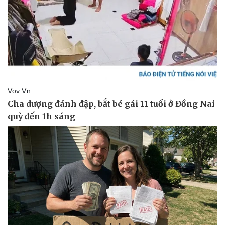
Kinh tế
Thị trường
Bất động sản
Giá vàng
Khởi nghiệp
Tiêu dùng
Tỷ giá
Chứng khoán
Giá cà phê