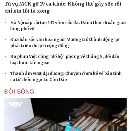
Từ vụ MCK gỡ 19 ca khúc: Không thể gây sốc rồi
chỉ xin lỗi là xong
Hà Nội sắp cải tạo 131 vòm cầu đá: Đánh thức di sản giữa
lòng phố cổ
Đưa bản sắc văn hóa người Mường trở thành động lực
phát triển du lịch cộng đồng
Ba phim Việt cùng “đổ bộ” phòng vé tháng 8, đối đầu
loạt bom tấn ngoại
Thanh âm vượt đại dương: Chuyện chưa kể về bản tình
ca từ chốn ngục tù Côn Đảo
ĐỜI SỐNG
Doanh nghiệp
Công nghệ
Thông tin doanh nghiệp
Sành điệu
Doanh nghiệp 24h
Tin Công nghệ
Doanh nhân
Trải nghiệm
Vì cộng đồng
Chuyển đổi số