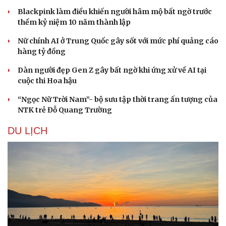
Nhi khoa
Blackpink làm điều khiến người hâm mộ bất ngờ trước
Nam khoa
thềm kỷ niệm 10 năm thành lập
Làm đẹp - giảm cân
Phòng mạch online
Nữ chính AI ở Trung Quốc gây sốt với mức phí quảng cáo
Ăn sạch sống khỏe
hàng tỷ đồng
Dàn người đẹp Gen Z gây bất ngờ khi ứng xử về AI tại
cuộc thi Hoa hậu
“Ngọc Nữ Trời Nam”- bộ sưu tập thời trang ấn tượng của
NTK trẻ Đỗ Quang Trường
DU LỊCH