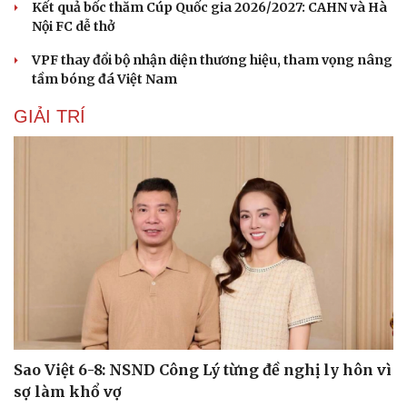
Kết quả bốc thăm Cúp Quốc gia 2026/2027: CAHN và Hà
Nội FC dễ thở
VPF thay đổi bộ nhận diện thương hiệu, tham vọng nâng
tầm bóng đá Việt Nam
GIẢI TRÍ
Sức khỏe
Đời sống
Dinh dưỡng - món ngon
Nhà đẹp
Sao Việt 6-8: NSND Công Lý từng đề nghị ly hôn vì
Cây thuốc
Blog
sợ làm khổ vợ
Sản phụ khoa
Tình yêu - Gia đình