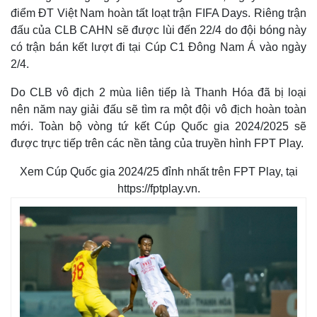
điểm ĐT Việt Nam hoàn tất loạt trận FIFA Days. Riêng trận
đấu của CLB CAHN sẽ được lùi đến 22/4 do đội bóng này
có trận bán kết lượt đi tại Cúp C1 Đông Nam Á vào ngày
2/4.
Do CLB vô địch 2 mùa liên tiếp là Thanh Hóa đã bị loại
nên năm nay giải đấu sẽ tìm ra một đội vô địch hoàn toàn
mới. Toàn bộ vòng tứ kết Cúp Quốc gia 2024/2025 sẽ
được trực tiếp trên các nền tảng của truyền hình FPT Play.
T
Xem Cúp Quốc gia 2024/25 đỉnh nhất trên FPT Play, tại
h
i
The media could not be loaded, either because the server
https://fptplay.vn.
s
i
or network failed or because the format is not supported.
s
a
m
o
d
a
l
w
i
n
d
o
w
.