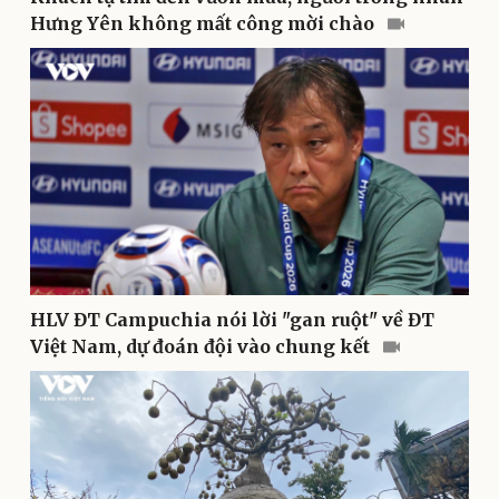
Hưng Yên không mất công mời chào
Sức khỏe
Đời sống
Dinh dưỡng - món ngon
Nhà đẹp
Cây thuốc
Blog
Sản phụ khoa
Tình yêu - Gia đình
Nhi khoa
Nam khoa
Làm đẹp - giảm cân
Phòng mạch online
Ăn sạch sống khỏe
HLV ĐT Campuchia nói lời "gan ruột" về ĐT
Việt Nam, dự đoán đội vào chung kết