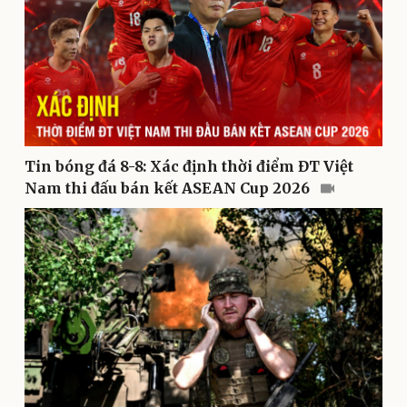
Tin bóng đá 8-8: Xác định thời điểm ĐT Việt
Pháp luật
Quân sự - Quốc phòng
Nam thi đấu bán kết ASEAN Cup 2026
Vụ án
Vũ khí
Tin nóng
Việt Nam
Tư vấn luật
Phân tích