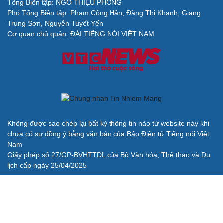
Tổng Biên tập: NGÔ THIỆU PHONG
Phó Tổng Biên tập: Phạm Công Hân, Đặng Thị Khanh, Giang
Cải chính
Trung Sơn, Nguyễn Tuyết Yến
Cơ quan chủ quản: ĐÀI TIẾNG NÓI VIỆT NAM
Không được sao chép lại bất kỳ thông tin nào từ website này khi
chưa có sự đồng ý bằng văn bản của Báo Điện tử Tiếng nói Việt
Nam
Giấy phép số 27/GP-BVHTTDL của Bộ Văn hóa, Thể thao và Du
lịch cấp ngày 25/04/2025