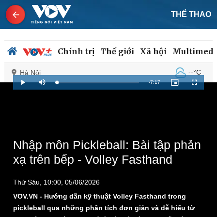
THỂ THAO
Chính trị
Thế giới
Xã hội
Multimedi
--°C
Hà Nội
Remaining
-
7:17
Loaded
:
Play
Mute
Picture-
Fullscreen
1.37%
in-
Picture
Time
Chính trị
Xã hội
Đảng
Tin 24h
Tổ chức nhân sự
Dự báo thời tiết
Nhập môn Pickleball: Bài tập phản
Quốc hội
Giáo dục
xạ trên bếp - Volley Fasthand
Nhận diện sự thật
Dấu ấn VOV
Việc làm
Thứ Sáu, 10:00, 05/06/2026
Biển đảo
VOV.VN - Hướng dẫn kỹ thuật Volley Fasthand trong
pickleball qua những phân tích đơn giản và dễ hiểu từ