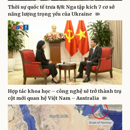
Thời sự quốc tế trưa 8/8: Nga tập kích 7 cơ sở
năng lượng trọng yếu của Ukraine
Thể thao
Ô tô - Xe máy
Bóng đá
Ô tô
Lịch thi đấu bóng đá
Xe máy
Thế giới thể thao
Tư vấn
eSports
Hậu trường
Hợp tác khoa học – công nghệ sẽ trở thành trụ
cột mới quan hệ Việt Nam – Australia