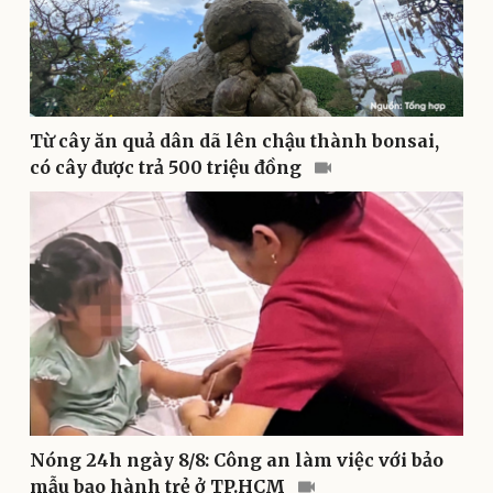
Văn hóa
Giải trí
Từ cây ăn quả dân dã lên chậu thành bonsai,
Sân khấu - Điện ảnh
Nghệ sĩ
có cây được trả 500 triệu đồng
Văn học
Thời trang
Âm nhạc
Sao Việt
Di sản
Nóng 24h ngày 8/8: Công an làm việc với bảo
mẫu bạo hành trẻ ở TP.HCM