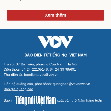
Xem thêm
Du lịch
Podcast
Tư vấn
Câu chuyện thời sự
Săn Tour
Đọc truyện đêm khuya
check-in
Cửa sổ tình yêu
Kể chuyện cho bé
Hạt giống tâm hồn
BÁO ĐIỆN TỬ TIẾNG NÓI VIỆT NAM
Trụ sở: 37 Bà Triệu, phường Cửa Nam, Hà Nội
Điện thoại: 84-24-22105148, 84-24-39785691
Thư điện tử: baodientuvov@vov.vn
Liên hệ quảng cáo, phát hành: quangcao@vovnews.vn
Báo giá quảng cáo
Báo in
xuất bản thứ Năm hàng tuần