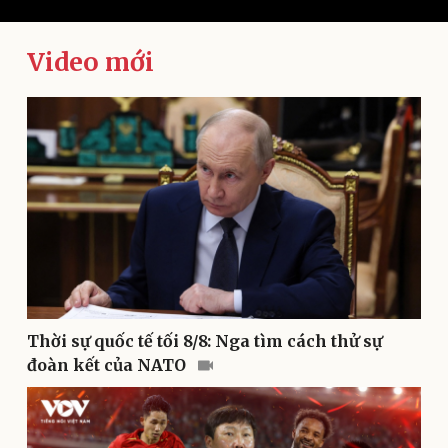
Video mới
Kinh tế
Thị trường
Bất động sản
Giá vàng
Khởi nghiệp
Tiêu dùng
Tỷ giá
Chứng khoán
Giá cà phê
Thời sự quốc tế tối 8/8: Nga tìm cách thử sự
đoàn kết của NATO