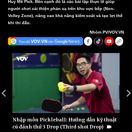
Huy Mê Pick. Bên cạnh đó là các bài tập thực tế giúp
người chơi cải thiện phản xạ trên khu vực bếp (Non-
Volley Zone), nâng cao khả năng kiểm soát và tạo lợi thế
khi thi đấu.
Nhóm PV/VOV.VN
Thế giới
Multimedia
Quan sát
Video
Cuộc sống đó đây
Ảnh
Hồ sơ
E-Magazine
Infographic
t
Nhập môn Pickleball: Hướng dẫn kỹ thuật
N
cú đánh thứ 3 Drop (Third shot Drop)
c