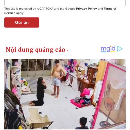
This site is protected by reCAPTCHA and the Google
Privacy Policy
and
Terms of
Service
apply.
Gửi tin
Kinh tế
Thị trường
Bất động sản
Giá vàng
Khởi nghiệp
Tiêu dùng
Tỷ giá
Chứng khoán
Giá cà phê