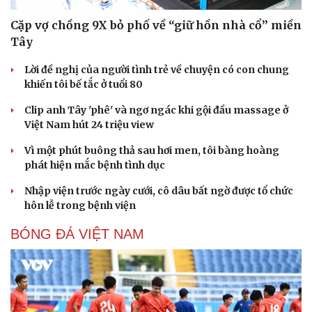
Cặp vợ chồng 9X bỏ phố về “giữ hồn nhà cổ” miền
Tây
Lời đề nghị của người tình trẻ về chuyện có con chung
khiến tôi bế tắc ở tuổi 80
Clip anh Tây 'phê' và ngơ ngác khi gội đầu massage ở
Việt Nam hút 24 triệu view
Vì một phút buông thả sau hơi men, tôi bàng hoàng
phát hiện mắc bệnh tình dục
Nhập viện trước ngày cưới, cô dâu bất ngờ được tổ chức
hôn lễ trong bệnh viện
BÓNG ĐÁ VIỆT NAM