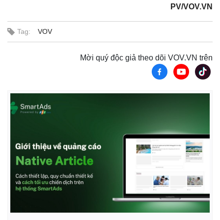
PV/VOV.VN
Tag:
VOV
Mời quý độc giả theo dõi VOV.VN trên