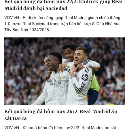
Kết quả bóng đá hôm nay 27/2: Endrick giúp Real
Madrid đánh bại Sociedad
VOV.VN - Endrick tỏa sáng, giúp Real Madrid giành chiến thắng
1-0 trước Real Sociedad trong trận bán kết lượt đi Cúp Nhà Vua
Tây Ban Nha 2024/2025.
Thể thao
Ô tô - Xe máy
Bóng đá
Ô tô
Lịch thi đấu bóng đá
Xe máy
Thế giới thể thao
Tư vấn
eSports
Hậu trường
Kết quả bóng đá hôm nay 24/2: Real Madrid áp
sát Barca
VOV.VN - Kết quả bóng đá hôm nay 24/2, Real Madrid áp sát