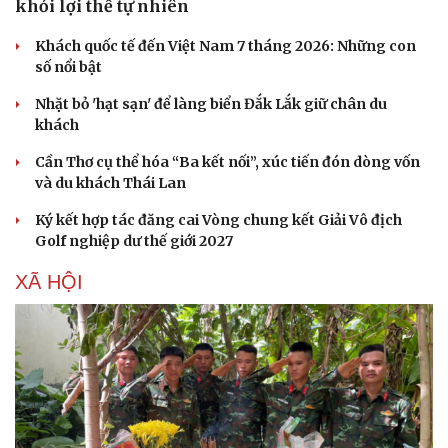
khỏi lợi thế tự nhiên
Khách quốc tế đến Việt Nam 7 tháng 2026: Những con
số nổi bật
Nhặt bỏ 'hạt sạn' để làng biển Đắk Lắk giữ chân du
khách
Cần Thơ cụ thể hóa “Ba kết nối”, xúc tiến đón dòng vốn
và du khách Thái Lan
Ký kết hợp tác đăng cai Vòng chung kết Giải Vô địch
Golf nghiệp dư thế giới 2027
Văn hóa
Giải trí
Sân khấu - Điện ảnh
Nghệ sĩ
XÃ HỘI
Văn học
Thời trang
Âm nhạc
Sao Việt
Di sản