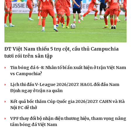
ĐT Việt Nam thiếu 5 trụ cột, cầu thủ Campuchia
Sức khỏe
Đời sống
tươi rói trên sân tập
Dinh dưỡng - món ngon
Nhà đẹp
Cây thuốc
Blog
Tin bóng đá 6-8: Nhân tố bí ẩn xuất hiện ở trận Việt Nam
Sản phụ khoa
Tình yêu - Gia đình
vs Campuchia?
Nhi khoa
Nam khoa
Lịch thi đấu V-League 2026/2027: HAGL đối đầu Nam
Làm đẹp - giảm cân
Định ngay ở trận ra quân
Phòng mạch online
Ăn sạch sống khỏe
Kết quả bốc thăm Cúp Quốc gia 2026/2027: CAHN và Hà
Nội FC dễ thở
VPF thay đổi bộ nhận diện thương hiệu, tham vọng nâng
tầm bóng đá Việt Nam