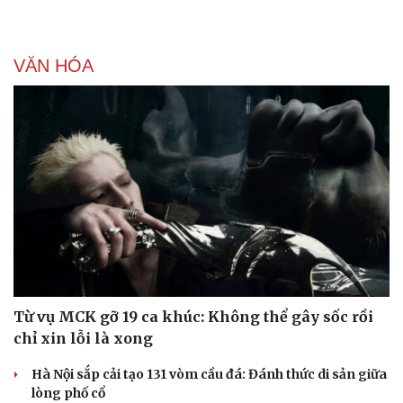
VĂN HÓA
Doanh nghiệp
Công nghệ
Thông tin doanh nghiệp
Sành điệu
Doanh nghiệp 24h
Tin Công nghệ
Doanh nhân
Trải nghiệm
Vì cộng đồng
Chuyển đổi số
Từ vụ MCK gỡ 19 ca khúc: Không thể gây sốc rồi
chỉ xin lỗi là xong
Hà Nội sắp cải tạo 131 vòm cầu đá: Đánh thức di sản giữa
lòng phố cổ