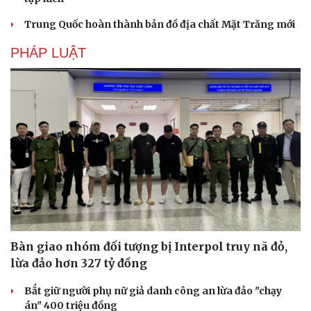
Trung Quốc hoàn thành bản đồ địa chất Mặt Trăng mới
PHÁP LUẬT
Du lịch
Podcast
Tư vấn
Câu chuyện thời sự
Săn Tour
Đọc truyện đêm khuya
check-in
Cửa sổ tình yêu
Kể chuyện cho bé
Hạt giống tâm hồn
Bàn giao nhóm đối tượng bị Interpol truy nã đỏ,
lừa đảo hơn 327 tỷ đồng
Bắt giữ người phụ nữ giả danh công an lừa đảo "chạy
án" 400 triệu đồng