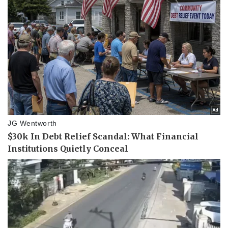
Pháp luật
Quân sự - Quốc phòng
Vụ án
Vũ khí
Tin nóng
Việt Nam
Tư vấn luật
Phân tích