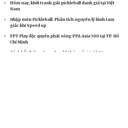
Hôm nay, khởi tranh giải pickleball danh giá tại Việt
Nam
Nhập môn Pickleball: Phân tích nguyên lý hình tam
giác khi Speed up
FPT Play độc quyền phát sóng PPA Asia 500 tại TP. Hồ
Chí Minh
Cách bắt đường Speed up khi bóng ở vị trí ô 2 trong
Pickleball
BÓNG ĐÁ VIỆT NAM