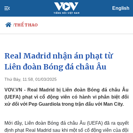
English
THỂ THAO
/
Real Madrid nhận án phạt từ
Chính trị
Xã hội
Đảng
Tin 24h
Liên đoàn Bóng đá châu Âu
Tổ chức nhân sự
Dự báo thời tiết
Quốc hội
Giáo dục
Thứ Bảy, 11:58, 01/03/2025
Nhận diện sự thật
Dấu ấn VOV
Việc làm
VOV.VN - Real Madrid bị Liên đoàn Bóng đá châu Âu
Biển đảo
(UEFA) phạt vì cổ động viên có hành vi phân biệt đối
xử đối với Pep Guardiola trong trận đấu với Man City.
Mới đây, Liên đoàn Bóng đá châu Âu (UEFA) đã ra quyết
định phạt Real Madrid sau khi một số cổ động viên của đội