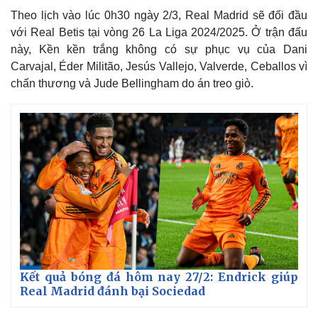
Theo lịch vào lúc 0h30 ngày 2/3, Real Madrid sẽ đối đầu
với Real Betis tại vòng 26 La Liga 2024/2025. Ở trận đấu
này, Kền kền trắng không có sự phục vụ của Dani
Carvajal, Éder Militão, Jesús Vallejo, Valverde, Ceballos vì
chấn thương và Jude Bellingham do án treo giò.
Thế giới
Multimedia
Quan sát
Video
Cuộc sống đó đây
Ảnh
Hồ sơ
E-Magazine
Infographic
Kết quả bóng đá hôm nay 27/2: Endrick giúp
Real Madrid đánh bại Sociedad