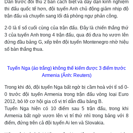
Dẫn trước đối thủ 2 bàn cách biệt và dày dạn kinh nghiệm
thi đấu quốc tế hơn, đội tuyển Anh chủ động giảm nhịp độ
Thế giới
Multimedia
trận đấu và chuyển sang lối đá phòng ngự phản công.
Quan sát
Video
2-0 là tỉ số cuối cùng của trận đấu. Đây là chiến thắng thứ
Cuộc sống đó đây
Ảnh
Hồ sơ
E-Magazine
3 của tuyển Anh trong 4 trận đấu, qua đó đưa họ vươn lên
Infographic
đứng đầu bảng G, xếp trên đội tuyển Montenegro nhờ hiệu
số bàn thắng thua.
Tuyển Nga (áo trắng) không thể kiếm được 3 điểm trước
Armenia (Ảnh: Reuters)
Trong khi đó, đội tuyển Nga bất ngờ bị cầm hoà với tỉ số 0-
0 trước đội tuyển Armenia trong trận đấu vòng loại Euro
2012, bỏ lỡ cơ hội gia cố vị trí dẫn đầu bảng B.
Tuyển Nga hiện có 10 điểm sau 5 trận đấu, trong khi
Armenia bất ngờ vươn lên vị trí thứ nhì trong bảng với 8
điểm, đứng trên cả đội tuyển Ai len và Slovakia.