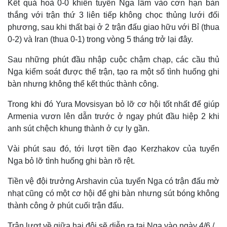
Kết quả hoà 0-0 khiến tuyển Nga lâm vào cơn hạn bàn
thắng với trận thứ 3 liên tiếp không chọc thủng lưới đối
phương, sau khi thất bại ở 2 trận đấu giao hữu với Bỉ (thua
0-2) và Iran (thua 0-1) trong vòng 5 tháng trở lại đây.
Sau những phút đầu nhập cuộc chậm chạp, các cầu thủ
Nga kiểm soát được thế trận, tạo ra một số tình huống ghi
bàn nhưng không thể kết thúc thành công.
Trong khi đó Yura Movsisyan bỏ lỡ cơ hội tốt nhất để giúp
Armenia vươn lên dẫn trước ở ngay phút đầu hiệp 2 khi
anh sút chệch khung thành ở cự ly gần.
Vài phút sau đó, tới lượt tiền đạo Kerzhakov của tuyển
Nga bỏ lỡ tình huống ghi bàn rõ rệt.
Tiền vệ đội trưởng Arshavin của tuyển Nga có trận đấu mờ
nhạt cũng có một cơ hội để ghi bàn nhưng sút bóng không
thành công ở phút cuối trận đấu.
Trận lượt về giữa hai đội sẽ diễn ra tại Nga vào ngày 4/6./.