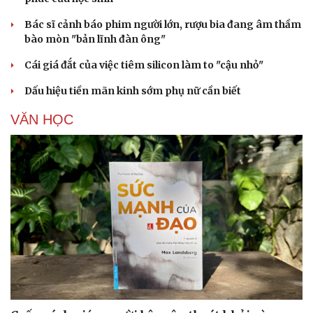
Bác sĩ cảnh báo phim người lớn, rượu bia đang âm thầm
bào mòn "bản lĩnh đàn ông"
Cái giá đắt của việc tiêm silicon làm to "cậu nhỏ"
Dấu hiệu tiền mãn kinh sớm phụ nữ cần biết
VĂN HỌC
Du lịch
Podcast
Tư vấn
Câu chuyện thời sự
Săn Tour
Đọc truyện đêm khuya
check-in
Cửa sổ tình yêu
Kể chuyện cho bé
Hạt giống tâm hồn