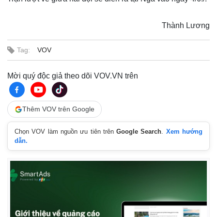
Thành Lương
Tag:
VOV
Mời quý độc giả theo dõi VOV.VN trên
Thêm VOV trên Google
Chọn VOV làm nguồn ưu tiên trên
Google Search
.
Xem hướng
dẫn.
Kinh tế
Thị trường
Bất động sản
Giá vàng
Khởi nghiệp
Tiêu dùng
Tỷ giá
Chứng khoán
Giá cà phê