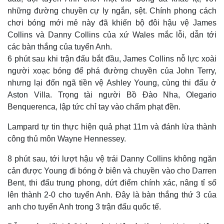
những đường chuyền cự ly ngắn, sệt. Chính phong cách
chơi bóng mới mẻ này đã khiến bộ đôi hậu vệ James
Collins và Danny Collins của xứ Wales mắc lỗi, dẫn tới
các bàn thắng của tuyển Anh.
6 phút sau khi trận đấu bắt đầu, James Collins nỗ lực xoài
người xoạc bóng để phá đường chuyền của John Terry,
nhưng lại đốn ngã tiền vệ Ashley Young, cùng thi đấu ở
Aston Villa. Trọng tài người Bồ Đào Nha, Olegario
Benquerenca, lập tức chỉ tay vào chấm phạt đền.
Lampard tự tin thực hiện quả phạt 11m và đánh lừa thành
công thủ môn Wayne Hennessey.
8 phút sau, tới lượt hậu vệ trái Danny Collins không ngăn
cản được Young đi bóng ở biên và chuyền vào cho Darren
Bent, thi đấu trung phong, dứt điểm chính xác, nâng tỉ số
lên thành 2-0 cho tuyển Anh. Đây là bàn thắng thứ 3 của
anh cho tuyển Anh trong 3 trận đấu quốc tế.