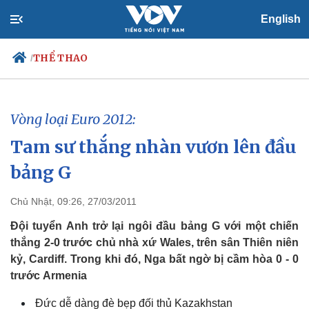
English
THỂ THAO
/
Vòng loại Euro 2012:
Chính trị
Xã hội
Tam sư thắng nhàn vươn lên đầu
Đảng
Tin 24h
Tổ chức nhân sự
Dự báo thời tiết
bảng G
Quốc hội
Giáo dục
Nhận diện sự thật
Dấu ấn VOV
Chủ Nhật, 09:26, 27/03/2011
Việc làm
Biển đảo
Đội tuyển Anh trở lại ngôi đầu bảng G với một chiến
thắng 2-0 trước chủ nhà xứ Wales, trên sân Thiên niên
kỷ, Cardiff. Trong khi đó, Nga bất ngờ bị cầm hòa 0 - 0
trước Armenia
Đức dễ dàng đè bẹp đối thủ Kazakhstan