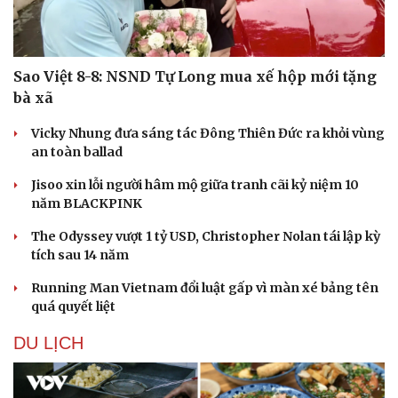
Sao Việt 8-8: NSND Tự Long mua xế hộp mới tặng
bà xã
Vicky Nhung đưa sáng tác Đông Thiên Đức ra khỏi vùng
an toàn ballad
Jisoo xin lỗi người hâm mộ giữa tranh cãi kỷ niệm 10
Doanh nghiệp
Công nghệ
năm BLACKPINK
Thông tin doanh nghiệp
Sành điệu
The Odyssey vượt 1 tỷ USD, Christopher Nolan tái lập kỳ
Doanh nghiệp 24h
Tin Công nghệ
tích sau 14 năm
Doanh nhân
Trải nghiệm
Vì cộng đồng
Chuyển đổi số
Running Man Vietnam đổi luật gấp vì màn xé bảng tên
quá quyết liệt
DU LỊCH