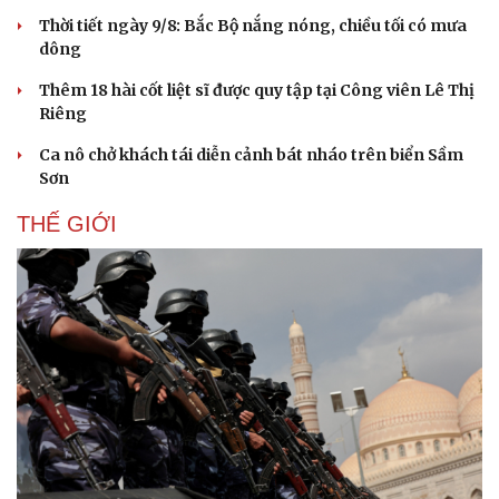
Thời tiết ngày 9/8: Bắc Bộ nắng nóng, chiều tối có mưa
Sức khỏe
Đời sống
dông
Dinh dưỡng - món ngon
Nhà đẹp
Thêm 18 hài cốt liệt sĩ được quy tập tại Công viên Lê Thị
Cây thuốc
Blog
Riêng
Sản phụ khoa
Tình yêu - Gia đình
Nhi khoa
Ca nô chở khách tái diễn cảnh bát nháo trên biển Sầm
Nam khoa
Sơn
Làm đẹp - giảm cân
Phòng mạch online
THẾ GIỚI
Ăn sạch sống khỏe