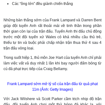
Các “ông lớn” đều giành chiến thắng
Những bàn thắng sớm của Frank Lampard và Darren Bent
giúp đội tuyển Anh rất thoải mái về tinh thần trong phần
thời gian còn lại của trận đấu. Tuyển Anh thi đấu chủ động
trước một đội tuyển xứ Wales có khá nhiều cầu thủ trẻ,
thiếu tự tin và buộc phải chấp nhận trận thua thứ 4 sau 4
trận đấu vòng loại.
Trong suốt hiệp 1, thủ môn Joe Hart của tuyển Anh chỉ phải
làm việc vất vả duy nhất 1 lần khi bay người đấm bóng từ
cú đá phạt trực tiếp của Craig Bellamy.
Frank Lampard sớm mở tỷ số của trận đấu từ quả phạt
11m (Ảnh: Getty Images)
Với Jack Wilshere và Scott Parker cầm trịch nhịp độ trận
đấu, đội tuyển Anh chơi một thứ bóng đá khác lạ, với