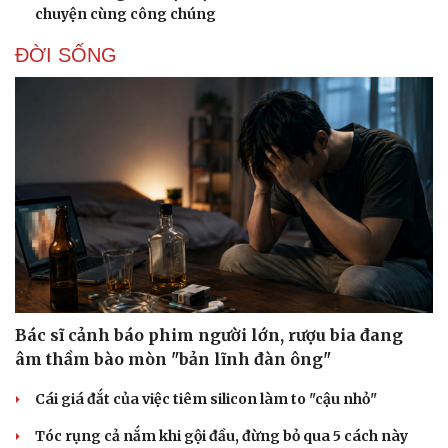
chuyện cùng công chúng
ĐỜI SỐNG
Bác sĩ cảnh báo phim người lớn, rượu bia đang
âm thầm bào mòn "bản lĩnh đàn ông"
Thể thao
Ô tô - Xe máy
Cái giá đắt của việc tiêm silicon làm to "cậu nhỏ"
Bóng đá
Ô tô
Tóc rụng cả nắm khi gội đầu, đừng bỏ qua 5 cách này
Lịch thi đấu bóng đá
Xe máy