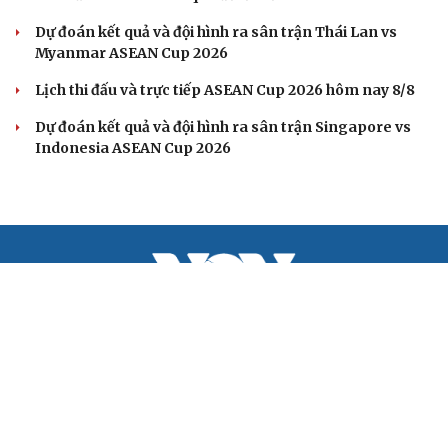
Dự đoán kết quả và đội hình ra sân trận Thái Lan vs
Myanmar ASEAN Cup 2026
Lịch thi đấu và trực tiếp ASEAN Cup 2026 hôm nay 8/8
Dự đoán kết quả và đội hình ra sân trận Singapore vs
Indonesia ASEAN Cup 2026
BÁO ĐIỆN TỬ TIẾNG NÓI VIỆT NAM
Trụ sở: 37 Bà Triệu, phường Cửa Nam, Hà Nội
Điện thoại: 84-24-22105148, 84-24-39785691
Thư điện tử: baodientuvov@vov.vn
Liên hệ quảng cáo, phát hành: quangcao@vovnews.vn