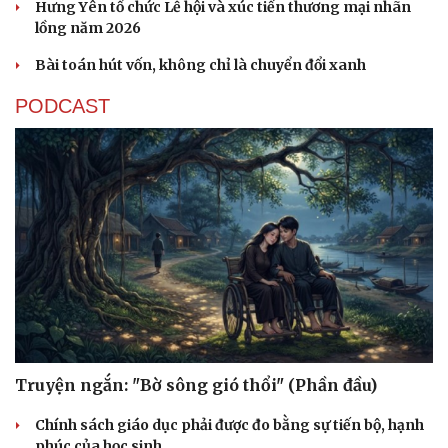
Hưng Yên tổ chức Lễ hội và xúc tiến thương mại nhãn
lồng năm 2026
Bài toán hút vốn, không chỉ là chuyển đổi xanh
PODCAST
Truyện ngắn: "Bờ sông gió thổi" (Phần đầu)
Chính sách giáo dục phải được đo bằng sự tiến bộ, hạnh
phúc của học sinh