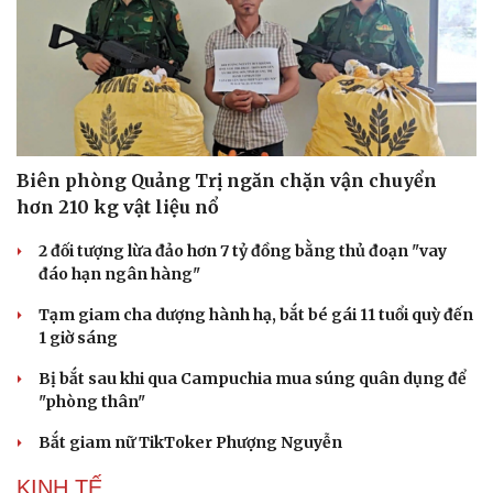
Biên phòng Quảng Trị ngăn chặn vận chuyển
hơn 210 kg vật liệu nổ
2 đối tượng lừa đảo hơn 7 tỷ đồng bằng thủ đoạn "vay
đáo hạn ngân hàng"
Tạm giam cha dượng hành hạ, bắt bé gái 11 tuổi quỳ đến
1 giờ sáng
Bị bắt sau khi qua Campuchia mua súng quân dụng để
"phòng thân"
Văn hóa
Giải trí
Bắt giam nữ TikToker Phượng Nguyễn
Sân khấu - Điện ảnh
Nghệ sĩ
Văn học
Thời trang
KINH TẾ