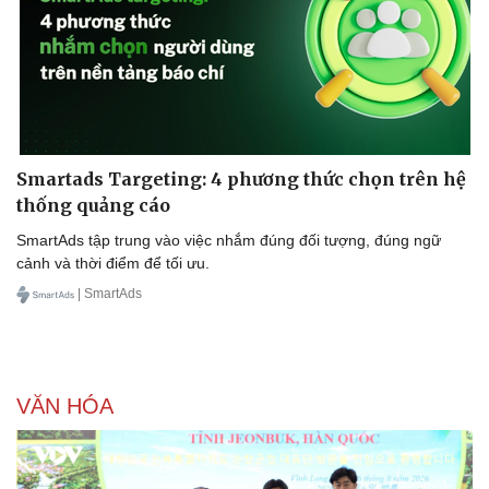
Pháp luật
Quân sự - Quốc phòng
Smartads Targeting: 4 phương thức chọn trên hệ
Vụ án
Vũ khí
thống quảng cáo
Tin nóng
Việt Nam
Tư vấn luật
Phân tích
SmartAds tập trung vào việc nhắm đúng đối tượng, đúng ngữ
cảnh và thời điểm để tối ưu.
| SmartAds
VĂN HÓA