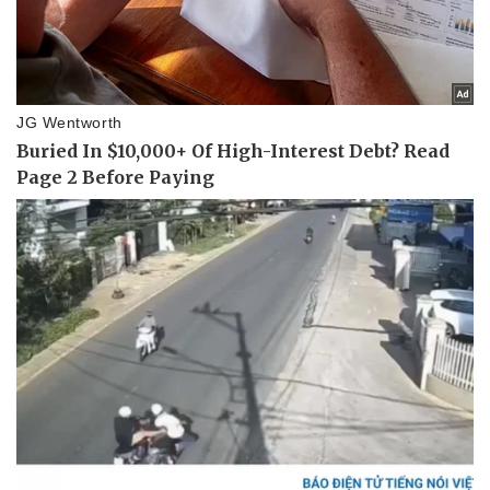
Thể thao
Ô tô - Xe máy
Bóng đá
Ô tô
Lịch thi đấu bóng đá
Xe máy
Thế giới thể thao
Tư vấn
eSports
Hậu trường