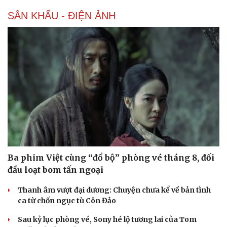
SÂN KHẤU - ĐIỆN ẢNH
Văn hóa
Giải trí
Sân khấu - Điện ảnh
Nghệ sĩ
Văn học
Thời trang
Âm nhạc
Sao Việt
Di sản
Ba phim Việt cùng “đổ bộ” phòng vé tháng 8, đối
đầu loạt bom tấn ngoại
Thanh âm vượt đại dương: Chuyện chưa kể về bản tình
ca từ chốn ngục tù Côn Đảo
Sau kỷ lục phòng vé, Sony hé lộ tương lai của Tom