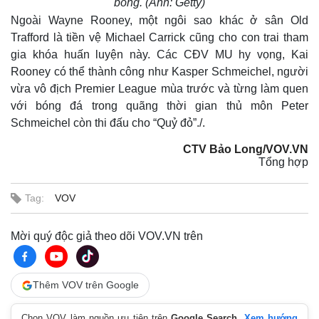
bóng. (Ảnh: Getty)
Ngoài Wayne Rooney, một ngôi sao khác ở sân Old
Trafford là tiền vệ Michael Carrick cũng cho con trai tham
gia khóa huấn luyện này. Các CĐV MU hy vọng, Kai
Rooney có thể thành công như Kasper Schmeichel, người
vừa vô địch Premier League mùa trước và từng làm quen
với bóng đá trong quãng thời gian thủ môn Peter
Schmeichel còn thi đấu cho “Quỷ đỏ”./.
CTV Bảo Long/VOV.VN
Tổng hợp
Tag:
VOV
Mời quý độc giả theo dõi VOV.VN trên
Thêm VOV trên Google
Chọn VOV làm nguồn ưu tiên trên
Google Search
.
Xem hướng