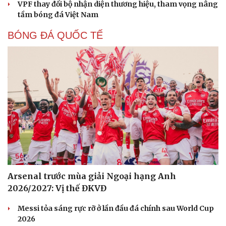
VPF thay đổi bộ nhận diện thương hiệu, tham vọng nâng
tầm bóng đá Việt Nam
BÓNG ĐÁ QUỐC TẾ
Cải chính
Arsenal trước mùa giải Ngoại hạng Anh
2026/2027: Vị thế ĐKVĐ
Messi tỏa sáng rực rỡ ở lần đầu đá chính sau World Cup
2026