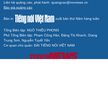
Liên hệ quảng cáo, phát hành: quangcao@vovnews.vn
Báo giá quảng cáo
Báo in
xuất bản thứ Năm hàng tuần
Tổng Biên tập: NGÔ THIỆU PHONG
Phó Tổng Biên tập: Phạm Công Hân, Đặng Thị Khanh, Giang
Trung Sơn, Nguyễn Tuyết Yến
Cơ quan chủ quản: ĐÀI TIẾNG NÓI VIỆT NAM
Không được sao chép lại bất kỳ thông tin nào từ website này khi
chưa có sự đồng ý bằng văn bản của Báo Điện tử Tiếng nói Việt
Nam
Giấy phép số 27/GP-BVHTTDL của Bộ Văn hóa, Thể thao và Du