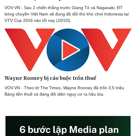
VOV.VN - Sau 2 chiến thắng trước Giang Tô và Nagasaki, ĐT
bóng chuyền Việt Nam sẽ đụng độ đối thủ khó chơi Indonesia tại
VTV Cup 2016 vào tối nay (10/10).
Sức khỏe
Đời sống
Dinh dưỡng - món ngon
Nhà đẹp
Wayne Rooney bị cáo buộc trốn thuế
Cây thuốc
Blog
Sản phụ khoa
Tình yêu - Gia đình
VOV.VN - Theo tờ The Times, Wayne Rooney đã trốn 3,5 triệu
Nhi khoa
Bảng tiền thuế và đang đối diện nguy cơ ra hầu tòa.
Nam khoa
Làm đẹp - giảm cân
Phòng mạch online
Ăn sạch sống khỏe