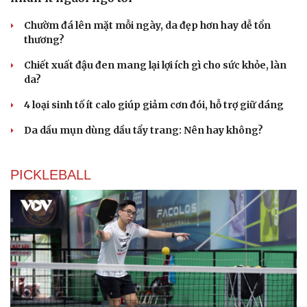
Chườm đá lên mặt mỗi ngày, da đẹp hơn hay dễ tổn
thương?
Chiết xuất đậu đen mang lại lợi ích gì cho sức khỏe, làn
da?
4 loại sinh tố ít calo giúp giảm cơn đói, hỗ trợ giữ dáng
Da dầu mụn dùng dầu tẩy trang: Nên hay không?
PICKLEBALL
Du lịch
Podcast
Tư vấn
Câu chuyện thời sự
Săn Tour
Đọc truyện đêm khuya
check-in
Cửa sổ tình yêu
Kể chuyện cho bé
Hạt giống tâm hồn