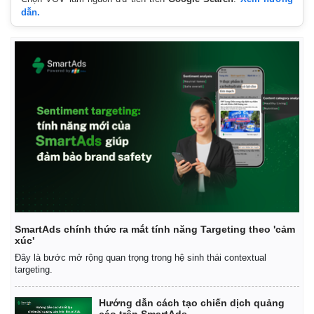
dẫn.
Kinh tế
Thị trường
Bất động sản
Giá vàng
Khởi nghiệp
Tiêu dùng
Tỷ giá
Chứng khoán
SmartAds chính thức ra mắt tính năng Targeting theo 'cảm
Giá cà phê
xúc'
Đây là bước mở rộng quan trọng trong hệ sinh thái contextual
targeting.
Hướng dẫn cách tạo chiến dịch quảng
cáo trên SmartAds