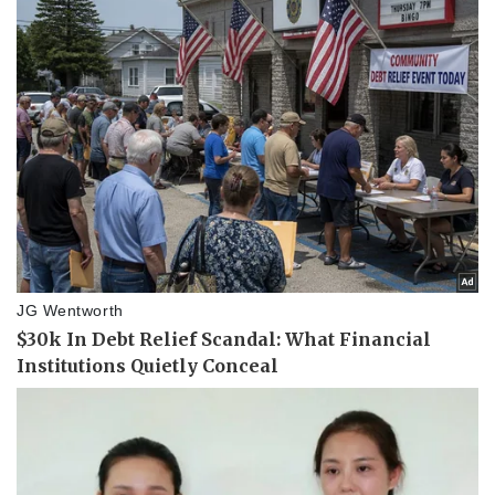
Pháp luật
Quân sự - Quốc phòng
Vụ án
Vũ khí
Tin nóng
Việt Nam
Tư vấn luật
Phân tích