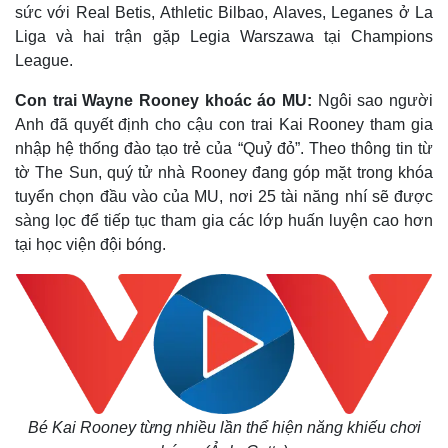
Thế giới
Multimedia
sức với Real Betis, Athletic Bilbao, Alaves, Leganes ở La
Quan sát
Video
Liga và hai trận gặp Legia Warszawa tại Champions
Cuộc sống đó đây
Ảnh
League.
Hồ sơ
E-Magazine
Infographic
Con trai Wayne Rooney khoác áo MU:
Ngôi sao người
Anh đã quyết định cho cậu con trai Kai Rooney tham gia
nhập hệ thống đào tạo trẻ của “Quỷ đỏ”. Theo thông tin từ
tờ The Sun, quý tử nhà Rooney đang góp mặt trong khóa
tuyển chọn đầu vào của MU, nơi 25 tài năng nhí sẽ được
sàng lọc để tiếp tục tham gia các lớp huấn luyện cao hơn
tại học viện đội bóng.
Bé Kai Rooney từng nhiều lần thể hiện năng khiếu chơi