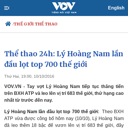
English
THẾ GIỚI THỂ THAO
/
Thể thao 24h: Lý Hoàng Nam lần
Chính trị
Xã hội
Đảng
Tin 24h
đầu lọt top 700 thế giới
Tổ chức nhân sự
Dự báo thời tiết
Quốc hội
Giáo dục
Thứ Hai, 19:00, 10/10/2016
Nhận diện sự thật
Dấu ấn VOV
Việc làm
VOV.VN - Tay vợt Lý Hoàng Nam tiếp tục thăng tiến
Biển đảo
trên BXH ATP và leo lên vị trí 683 thế giới, thứ hạng cao
nhất từ trước đến nay.
Lý Hoàng Nam lần đầu lọt top 700 thế giới:
Theo BXH
ATP vừa được công bố hôm nay (10/10), Lý Hoàng Nam
đã leo thêm 18 bậc để vươn lên vị trí 683 thế giới, đây