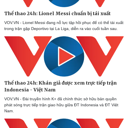
Thông tin doanh nghiệp
Sành điệu
Doanh nghiệp 24h
Tin Công nghệ
Thể thao 24h: Lionel Messi chuẩn bị tái xuất
Doanh nhân
Trải nghiệm
VOV.VN - Lionel Messi đang nỗ lực tập hồi phục để có thể tái xuất
Vì cộng đồng
Chuyển đổi số
trong trận gặp Deportivo tại La Liga, diễn ra vào cuối tuần sau.
Thể thao 24h: Khán giả được xem trực tiếp trận
Indonesia - Việt Nam
VOV.VN - Đài truyền hình K+ đã chính thức sở hữu bản quyền
phát sóng trực tiếp trận giao hữu giữa ĐT Indonesia và ĐT Việt
Nam.