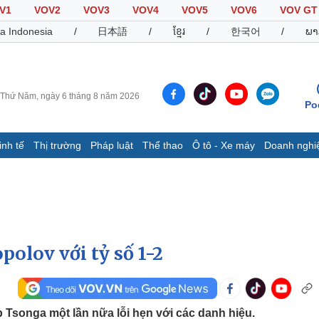
V1
VOV2
VOV3
VOV4
VOV5
VOV6
VOV GT
a Indonesia
/
日本語
/
ខ្មែរ
/
한국어
/
ພາ
Thứ Năm, ngày 6 tháng 8 năm 2026
Po
inh tế
Thị trường
Pháp luật
Thể thao
Ô tô - Xe máy
Doanh nghi
Thế giới
Multimedia
K
Quan sát
Video
B
Cuộc sống đó đây
Ảnh
K
Hồ sơ
E-Magazine
Infographic
olov với tỷ số 1-2
Thể thao
Ô tô - Xe máy
D
Bóng đá
Ô tô
T
 Tsonga một lần nữa lỗi hẹn với các danh hiệu.