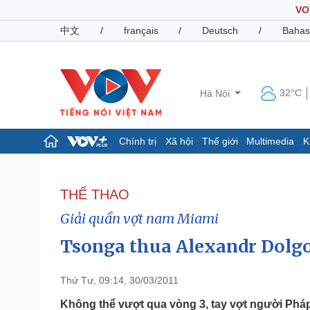
VO
中文
/
français
/
Deutsch
/
Bahas
32°C
Hà Nội
Chính trị
Xã hội
Thế giới
Multimedia
K
Chính trị
Xã hội
Đảng
Tin 24h
THỂ THAO
Tổ chức nhân sự
Dự báo thời tiết
Giải quần vợt nam Miami
Quốc hội
Giáo dục
Nhận diện sự thật
Dấu ấn VOV
Tsonga thua Alexandr Dolgop
Việc làm
Biển đảo
Thứ Tư, 09:14, 30/03/2011
Pháp luật
Quân sự - Quốc phòng
Vụ án
Vũ khí
Không thể vượt qua vòng 3, tay vợt người Pháp