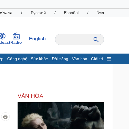
ສາລາວ
/
Русский
/
Español
/
ไทย
English
dcast
Radio
ệp
Công nghệ
Sức khỏe
Đời sống
Văn hóa
Giải trí
inh tế
Thị trường
ất động sản
Giá vàng
hởi nghiệp
Tiêu dùng
Tỷ giá
VĂN HÓA
Chứng khoán
Giá cà phê
oanh nghiệp
Công nghệ
hông tin doanh nghiệp
Sành điệu