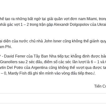
Lịch thi đấu bóng đá
Xe máy
Thế giới thể thao
Tư vấn
eSports
V
Hậu trường
ể tạo ra những bất ngờ tại giải quần vợt đơn nam Miami, tron
phải gác vợt 1 – 2 trong trận gặp Alexandr Dolgopolov của Ukra
Văn hóa
Giải trí
D
Sân khấu - Điện ảnh
Nghệ sĩ
Văn học
Thời trang
ại diện của nước chủ nhà John Isner cũng không thể giánh quy
Âm nhạc
Sao Việt
c
am Phi.
Di sản
P - David Ferrer của Tây Ban Nha tiếp tục khẳng định được bả
ranollers sau 2 séc đấu, điểm số các séc lần lượt là 6 – 1 và 
artin Del Potro của Argentina cũng không thể vượt qua được t
 0, Mardy Fish đã ghi tên mình vào vòng đấu tiếp theo./.
Tiến 