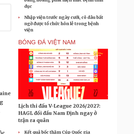
bàng hoàng phát hiện mắc bệnh tình
dục
Nhập viện trước ngày cưới, cô dâu bất
ngờ được tổ chức hôn lễ trong bệnh
viện
BÓNG ĐÁ VIỆT NAM
Lịch thi đấu V-League 2026/2027:
HAGL đối đầu Nam Định ngay ở
trận ra quân
aine
Kết quả bốc thăm Cúp Quốc gia