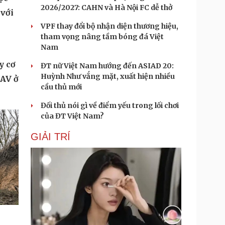
2026/2027: CAHN và Hà Nội FC dễ thở
ng
u
VPF thay đổi bộ nhận diện thương hiệu,
tham vọng nâng tầm bóng đá Việt
Nam
ĐT nữ Việt Nam hướng đến ASIAD 20:
Huỳnh Như vắng mặt, xuất hiện nhiều
ộc
cầu thủ mới
 với
Đối thủ nói gì về điểm yếu trong lối chơi
của ĐT Việt Nam?
GIẢI TRÍ
y cơ
UAV ở