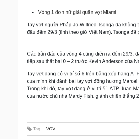
Tin nóng
Việt Nam
Tư vấn luật
Phân tích
Vòng 1 đơn nữ giải quần vợt Miami
Tay vợt người Pháp Jo-Wilfried Tsonga đã không th
đấu đêm 29/3 (tính theo giờ Việt Nam). Tsonga đã 
Sức khỏe
Đời sống
Dinh dưỡng - món ngon
Nhà đẹp
Cây thuốc
Blog
Các trận đấu của vòng 4 cũng diễn ra đêm 29/3, đ
Sản phụ khoa
Tình yêu - Gia đình
tiếp sau thất bại 0 – 2 trước Kevin Anderson của N
Nhi khoa
Nam khoa
Tay vợt đang có vị trí số 6 trên bảng xếp hạng AT
Làm đẹp - giảm cân
của mình khi đánh bại tay vợt đồng hương Marcel G
Phòng mạch online
Ăn sạch sống khỏe
Trong khi đó, tay vợt đang ở vị trí 51 ATP Juan M
của nước chủ nhà Mardy Fish, giành chiến thắng 2 –
Cải chính
Tag:
VOV