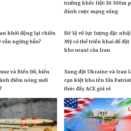
n lửa khiến Mỹ cảnh
Lính Ukraine tiết lộ chiến
trường khốc liệt: Đi 300m 
đánh cược mạng sống
ran khởi động lại chiến
Hé lộ về lực lượng đặc nhi
ỹ vẫn ngừng bắn?
Mỹ có thể triển khai để đột
kho urani của Iran
muz và Biển Đỏ, biển
Xung đột Ukraine và Iran 
hành điểm nóng mới
cạn kiệt kho tên lửa Patrio