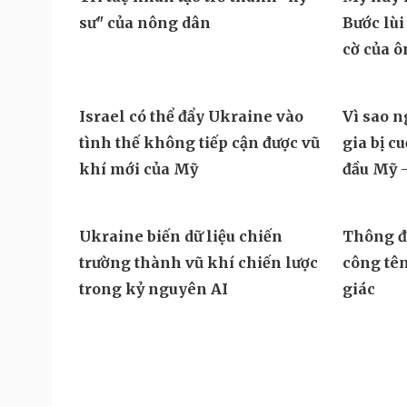
Đột phá hiếm hoi tại Gaza giữa
Lỗ hổng
những hoài nghi
Ukraine 
lửa Nga
Trí tuệ nhân tạo trở thành "kỹ
Mỹ hủy k
sư" của nông dân
Bước lùi
cờ của 
Israel có thể đẩy Ukraine vào
Vì sao 
tình thế không tiếp cận được vũ
gia bị c
khí mới của Mỹ
đầu Mỹ -
Ukraine biến dữ liệu chiến
Thông đi