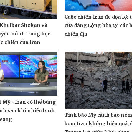
?
thúc đẩy ACE giá rẻ
Cuộc chiến Iran đe dọa lợi 
 Kheibar Shekan và
của đảng Cộng hòa tại các 
uyển mình trong học
chiến địa
ác chiến của Iran