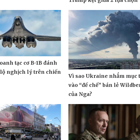
 Mỹ - Iran có thể bùng
nh sau khi nhiều binh
Tình báo Mỹ cảnh báo né
 vong
bom Iran không hiệu quả, 
Trump kẹt giữa 2 lựa chọn
oanh tạc cơ B-1B đánh
 lộ nghịch lý trên chiến
Vì sao Ukraine nhắm mục t
vào “đế chế” bán lẻ Wildbe