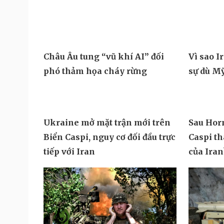
trường thành vũ khí chiến lược
công tê
trong kỷ nguyên AI
giác
Châu Âu tung “vũ khí AI” đối
Vì sao I
phó thảm họa cháy rừng
sự dù M
Ukraine mở mặt trận mới trên
Sau Hor
Biển Caspi, nguy cơ đối đầu trực
Caspi t