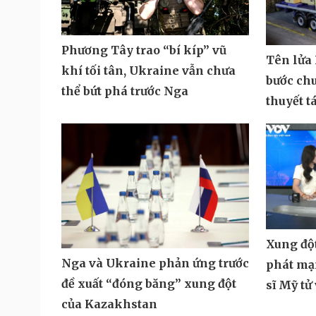
tiếp với Iran
của Iran
Phương Tây trao “bí kíp” vũ
Tên lửa
khí tối tân, Ukraine vẫn chưa
bước ch
thể bứt phá trước Nga
thuyết t