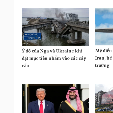
Xung đột
Nga và Ukraine phản ứng trước
phát mạ
đề xuất “đóng băng” xung đột
sĩ Mỹ tử
của Kazakhstan
Mỹ điều 
Ý đồ của Nga và Ukraine khi
Iran, hé
đặt mục tiêu nhắm vào các cây
trường
cầu