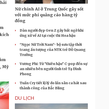
Nữ chính AI ở Trung Quốc gây sốt
với mức phí quảng cáo hàng tỷ
đồng
Dàn người đẹp Gen Z gây bất ngờ khi
ứng xử về AI tại cuộc thi Hoa hậu
phải
“Ngọc Nữ Trời Nam”- bộ sưu tập thời
trang ấn tượng của NTK trẻ Đỗ Quang
Trường
Vương Phi: Từ "thiên hậu" C-pop đến sự
an nhiên bên người tình trẻ Tạ Đình
ệm
Phong
 kích
Tuấn Cry tiết lộ lý do lấn sân ca hát sau
thành công của Bắc Bling
DU LỊCH
làm
t, Mỹ