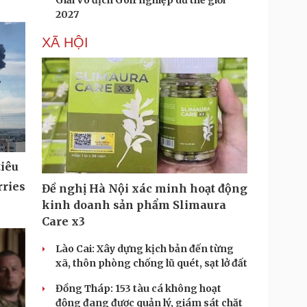
Giải Vô địch Golf nghiệp dư thế giới
2027
XÃ HỘI
m
ông
Đề nghị Hà Nội xác minh hoạt động
kinh doanh sản phẩm Slimaura
Care x3
Lào Cai: Xây dựng kịch bản đến từng
xã, thôn phòng chống lũ quét, sạt lở đất
iêu
Đồng Tháp: 153 tàu cá không hoạt
động đang được quản lý, giám sát chặt
rries