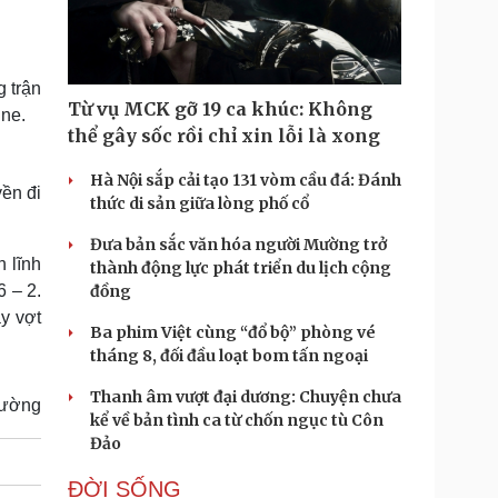
Doanh nghiệp 24h
Tin Công nghệ
Doanh nhân
Trải nghiệm
ì cộng đồng
Chuyển đổi số
g trận
Từ vụ MCK gỡ 19 ca khúc: Không
ine.
u lịch
Podcast
thể gây sốc rồi chỉ xin lỗi là xong
Tư vấn
Câu chuyện thời sự
Săn Tour
Đọc truyện đêm khuya
Hà Nội sắp cải tạo 131 vòm cầu đá: Đánh
ền đi
heck-in
Cửa sổ tình yêu
thức di sản giữa lòng phố cổ
Kể chuyện cho bé
Đưa bản sắc văn hóa người Mường trở
Hạt giống tâm hồn
n lĩnh
thành động lực phát triển du lịch cộng
6 – 2.
đồng
ay vợt
Ba phim Việt cùng “đổ bộ” phòng vé
tháng 8, đối đầu loạt bom tấn ngoại
Thanh âm vượt đại dương: Chuyện chưa
Cường
kể về bản tình ca từ chốn ngục tù Côn
Đảo
ĐỜI SỐNG