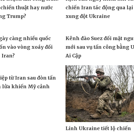
làm trầm trọng thêm khủ
 khiến phòng không
hoảng năng lượng toàn cầ
đuối sức trước mưa tên
ế hoạch tấn công Iran:
Kịch bản nguy hiểm khi cu
 chiến thuật hay nước
chiến Iran tác động qua lại
ông Trump?
xung đột Ukraine
ngày càng nhiều quốc
Kênh đào Suez đối mặt ngu
uốn vào vòng xoáy đối
mới sau vụ tấn công bằng 
 Iran?
Ai Cập
ệp từ Iran sau đòn tấn