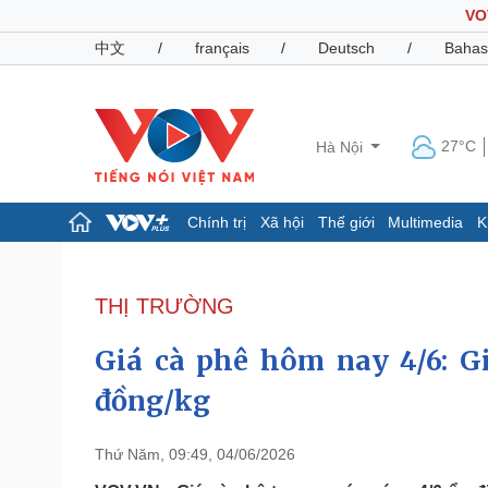
VO
中文
/
français
/
Deutsch
/
Bahas
27°C
Hà Nội
Chính trị
Xã hội
Thế giới
Multimedia
K
Chính trị
Xã hội
Đảng
Tin 24h
THỊ TRƯỜNG
Tổ chức nhân sự
Dự báo thời tiết
Quốc hội
Giáo dục
Giá cà phê hôm nay 4/6: Gi
Nhận diện sự thật
Dấu ấn VOV
Việc làm
đồng/kg
Biển đảo
Pháp luật
Quân sự - Quốc phòng
Thứ Năm, 09:49, 04/06/2026
Vụ án
Vũ khí