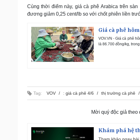
Cùng thời điểm này, giá cà phê Arabica trên sà
đương giảm 0,25 cent/lb so với chốt phiên liền trướ
Giá cà phê hôm n
VOV.VN - Giá cà phê hôm
là 86.700 đồng/kg, trong
Tag:
VOV
: giá cà phê 4/6
thị trường cà phê
Mời quý độc giả theo
Khám phá hệ th
Tham khảo ngay bài 