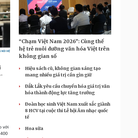
“Chạm Việt Nam 2026”: Cùng thế
hệ trẻ nuôi dưỡng văn hóa Việt trên
không gian số
Hiệu sách cũ, không gian sáng tạo
mang nhiều giá trị cần gìn giữ
Đắk Lắk yêu cầu chuyển hóa giá trị văn
hóa thành động lực tăng trưởng
Đoàn học sinh Việt Nam xuất sắc giành
8 HCV tại cuộc thi Lễ hội Âm nhạc quốc
tế
o với
Hoa sữa
.400