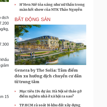
H'Hen Niê tỏa sáng như nữ thần trong
màn kết show của NTK Thảo Nguyễn
o dịch
BẤT ĐỘNG SẢN
7.200
g/kg,
7.300
 khẩu
 giảm
Genera by The Solia: Tâm điểm
đón xu hướng dịch chuyển cư dân
từ trung tâm
Mục tiêu 114 dự án: Hà Nội sẽ tháo gỡ
điểm nghẽn nhà ở xã hội ra sao?
ảm 15
TP.HCM rà soát 16 khu đất xây dựng