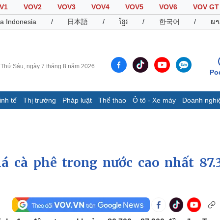
V1
VOV2
VOV3
VOV4
VOV5
VOV6
VOV GT
a Indonesia
/
日本語
/
ខ្មែរ
/
한국어
/
ພາ
Thứ Sáu, ngày 7 tháng 8 năm 2026
Po
inh tế
Thị trường
Pháp luật
Thể thao
Ô tô - Xe máy
Doanh nghi
Thế giới
Multimedia
K
Quan sát
Video
B
Cuộc sống đó đây
Ảnh
K
Hồ sơ
E-Magazine
á cà phê trong nước cao nhất 87.
Infographic
Thể thao
Ô tô - Xe máy
D
Bóng đá
Ô tô
T