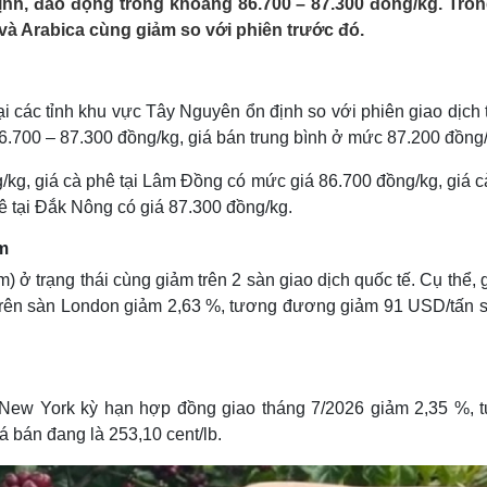
ịnh, đao động trong khoảng 86.700 – 87.300 đồng/kg. Tron
Lịch thi đấu bóng đá
Xe máy
a và Arabica cùng giảm so với phiên trước đó.
Thế giới thể thao
Tư vấn
eSports
V
Hậu trường
i các tỉnh khu vực Tây Nguyên ổn định so với phiên giao dịch
Văn hóa
Giải trí
D
6.700 – 87.300 đồng/kg, giá bán trung bình ở mức 87.200 đồng/
Sân khấu - Điện ảnh
Nghệ sĩ
Văn học
Thời trang
/kg, giá cà phê tại Lâm Đồng có mức giá 86.700 đồng/kg, giá 
Âm nhạc
Sao Việt
c
hê tại Đắk Nông có giá 87.300 đồng/kg.
Di sản
ảm
) ở trạng thái cùng giảm trên 2 sàn giao dịch quốc tế. Cụ thể, 
trên sàn London giảm 2,63 %, tương đương giảm 91 USD/tấn s
n New York kỳ hạn hợp đồng giao tháng 7/2026 giảm 2,35 %, 
á bán đang là 253,10 cent/lb.