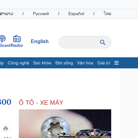
ສາລາວ
/
Русский
/
Español
/
ไทย
English
dcast
Radio
ệp
Công nghệ
Sức khỏe
Đời sống
Văn hóa
Giải trí
inh tế
Thị trường
ất động sản
Giá vàng
hởi nghiệp
Tiêu dùng
Tỷ giá
300
Ô TÔ - XE MÁY
Chứng khoán
Giá cà phê
oanh nghiệp
Công nghệ
hông tin doanh nghiệp
Sành điệu