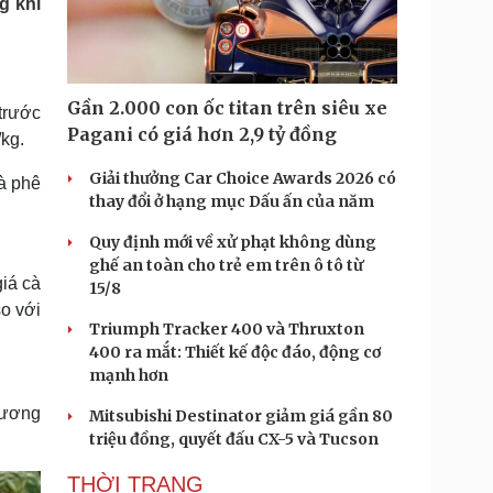
g khi
Doanh nghiệp 24h
Tin Công nghệ
Doanh nhân
Trải nghiệm
ì cộng đồng
Chuyển đổi số
Gần 2.000 con ốc titan trên siêu xe
 trước
u lịch
Podcast
Pagani có giá hơn 2,9 tỷ đồng
kg.
Tư vấn
Câu chuyện thời sự
Săn Tour
Đọc truyện đêm khuya
Giải thưởng Car Choice Awards 2026 có
cà phê
heck-in
Cửa sổ tình yêu
thay đổi ở hạng mục Dấu ấn của năm
Kể chuyện cho bé
Quy định mới về xử phạt không dùng
Hạt giống tâm hồn
ghế an toàn cho trẻ em trên ô tô từ
giá cà
15/8
o với
Triumph Tracker 400 và Thruxton
400 ra mắt: Thiết kế độc đáo, động cơ
mạnh hơn
tương
Mitsubishi Destinator giảm giá gần 80
triệu đồng, quyết đấu CX-5 và Tucson
THỜI TRANG