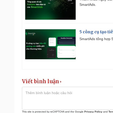
SmartAds.
5 công cụ tạo t
SmartAds tổng hợp 5 
Viết bình luận
This site is protected by reCAPTCHA and the Google
Privacy Policy
and
Ter