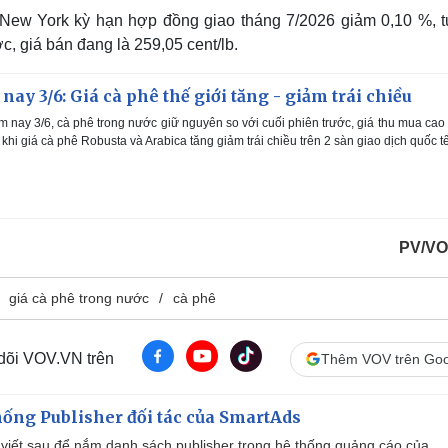
n New York kỳ hạn hợp đồng giao tháng 7/2026 giảm 0,10 %, 
c, giá bán đang là 259,05 cent/lb.
ay 3/6: Giá cà phê thế giới tăng - giảm trái chiều
 nay 3/6, cà phê trong nước giữ nguyên so với cuối phiên trước, giá thu mua cao
 khi giá cà phê Robusta và Arabica tăng giảm trái chiều trên 2 sàn giao dịch quốc tế
PV/VO
giá cà phê trong nước
cà phê
 dõi VOV.VN trên
Thêm VOV trên Goo
ống Publisher đối tác của SmartAds
viết sau để nắm danh sách publisher trong hệ thống quảng cáo của