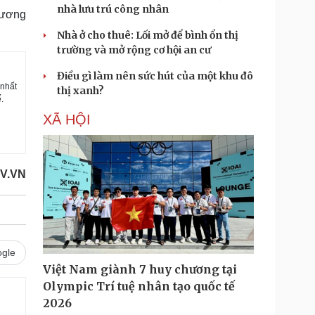
nhà lưu trú công nhân
tương
Nhà ở cho thuê: Lối mở để bình ổn thị
trường và mở rộng cơ hội an cư
Điều gì làm nên sức hút của một khu đô
 nhất
thị xanh?
.
XÃ HỘI
V.VN
gle
Việt Nam giành 7 huy chương tại
Olympic Trí tuệ nhân tạo quốc tế
2026