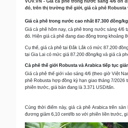
VOV.VN - Giá cà phê trong nước sáng 4/6 ổn đ
Tin nóng
Việt Nam
đó, trên thị trường thế giới, giá cà phê Robust
Tư vấn luật
Phân tích
Giá cà phê trong nước cao nhất 87.300 đồng/kg
Giá cà phê hôm nay, cà phê trong nước sáng 4/6 tạ
Sức khỏe
Đời sống
đó. Hiện giá cà phê đang dao động trong khoảng 8
Dinh dưỡng - món ngon
Nhà đẹp
Cây thuốc
Blog
Cụ thể, giá cà phê tại Đắk Lắk có mức 87.200 đồng
Sản phụ khoa
Tình yêu - Gia đình
tại Gia Lai có mức giá 87.200 đồng/kg và giá cà p
Nhi khoa
Nam khoa
Cà phê thế giới Robusta và Arabica tiếp tục gi
Làm đẹp - giảm cân
Giá cà phê thế giới vào sáng 4/6 (theo giờ Việt Nam
Phòng mạch online
phê Robusta hợp đồng kỳ hạn giao tháng 7/2026 
Ăn sạch sống khỏe
phiên trước, giá bán đang là 3.371 USD/tấn.
Cải chính
Cùng thời điểm này, giá cà phê Arabica trên sà
đương giảm 6,10 cent/lb so với phiên liền trước, gi