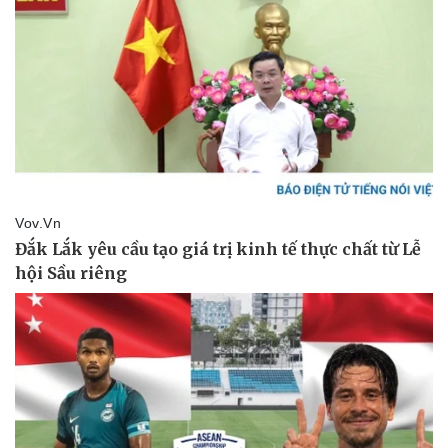
Sức khỏe
Đời sống
Dinh dưỡng - món ngon
Nhà đẹp
Cây thuốc
Blog
Sản phụ khoa
Tình yêu - Gia đình
Nhi khoa
Nam khoa
Làm đẹp - giảm cân
Phòng mạch online
Ăn sạch sống khỏe