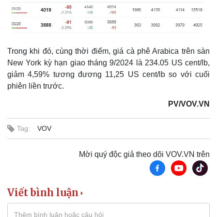
Trong khi đó, cùng thời điểm, giá cà phê Arabica trên sàn
New York kỳ hạn giao tháng 9/2024 là 234.05 US cent/lb,
giảm 4,59% tương đương 11,25 US cent/lb so với cuối
phiên liền trước.
PV/VOV.VN
Tag:
VOV
Mời quý độc giả theo dõi VOV.VN trên
Viết bình luận
Thể thao
Ô tô - Xe máy
Bóng đá
Ô tô