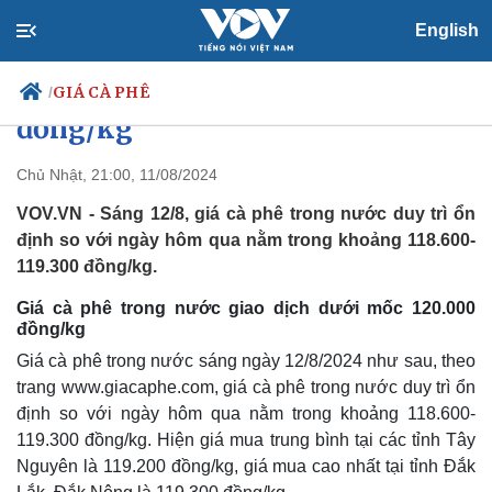
English
Giá cà phê hôm nay 12/8: Giá cà
phê trong nước dưới mốc 120.000
GIÁ CÀ PHÊ
/
đồng/kg
Chủ Nhật, 21:00, 11/08/2024
Chính trị
Xã hội
VOV.VN - Sáng 12/8, giá cà phê trong nước duy trì ổn
Đảng
Tin 24h
định so với ngày hôm qua nằm trong khoảng 118.600-
Tổ chức nhân sự
Dự báo thời tiết
119.300 đồng/kg.
Quốc hội
Giáo dục
Nhận diện sự thật
Dấu ấn VOV
Giá cà phê trong nước giao dịch dưới mốc 120.000
đồng/kg
Việc làm
Biển đảo
Giá cà phê trong nước sáng ngày 12/8/2024 như sau, theo
trang www.giacaphe.com, giá cà phê trong nước duy trì ổn
định so với ngày hôm qua nằm trong khoảng 118.600-
119.300 đồng/kg. Hiện giá mua trung bình tại các tỉnh Tây
Nguyên là 119.200 đồng/kg, giá mua cao nhất tại tỉnh Đắk