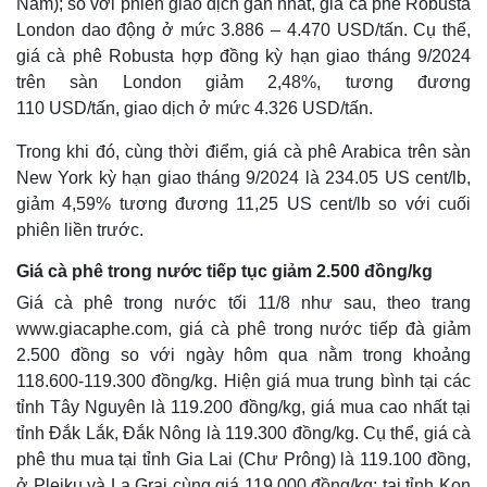
Nam); so với phiên giao dịch gần nhất, giá cà phê Robusta
London dao động ở mức 3.886 – 4.470 USD/tấn. Cụ thể,
giá cà phê Robusta hợp đồng kỳ hạn giao tháng 9/2024
Thế giới
Multimedia
trên sàn London giảm 2,48%, tương đương
Quan sát
Video
110 USD/tấn, giao dịch ở mức 4.326 USD/tấn.
Cuộc sống đó đây
Ảnh
Hồ sơ
E-Magazine
Trong khi đó, cùng thời điểm, giá cà phê Arabica trên sàn
Infographic
New York kỳ hạn giao tháng 9/2024 là 234.05 US cent/lb,
giảm 4,59% tương đương 11,25 US cent/lb so với cuối
phiên liền trước.
Giá cà phê trong nước tiếp tục giảm 2.500 đồng/kg
Giá cà phê trong nước tối 11/8 như sau, theo trang
www.giacaphe.com, giá cà phê trong nước tiếp đà giảm
2.500 đồng so với ngày hôm qua nằm trong khoảng
118.600-119.300 đồng/kg. Hiện giá mua trung bình tại các
tỉnh Tây Nguyên là 119.200 đồng/kg, giá mua cao nhất tại
tỉnh Đắk Lắk, Đắk Nông là 119.300 đồng/kg. Cụ thể, giá cà
phê thu mua tại tỉnh Gia Lai (Chư Prông) là 119.100 đồng,
ở Pleiku và La Grai cùng giá 119.000 đồng/kg; tại tỉnh Kon