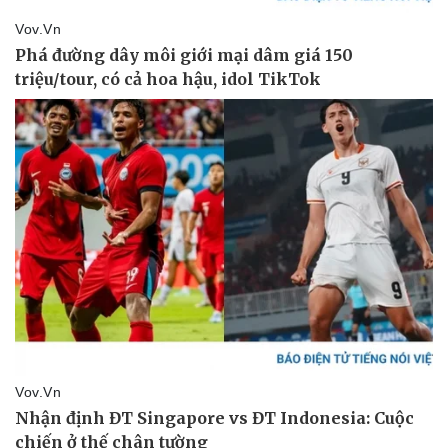
Doanh nghiệp
Công nghệ
Thông tin doanh nghiệp
Sành điệu
Doanh nghiệp 24h
Tin Công nghệ
Doanh nhân
Trải nghiệm
Vì cộng đồng
Chuyển đổi số