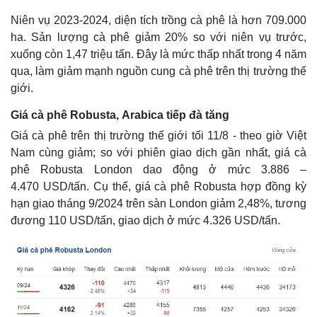
Niên vụ 2023-2024, diện tích trồng cà phê là hơn 709.000
ha. Sản lượng cà phê giảm 20% so với niên vụ trước,
xuống còn 1,47 triệu tấn. Đây là mức thấp nhất trong 4 năm
qua, làm giảm mạnh nguồn cung cà phê trên thị trường thế
giới.
Giá cà phê Robusta, Arabica tiếp đà tăng
Pháp luật
Quân sự - Quốc phòng
Vụ án
Vũ khí
Giá cà phê trên thị trường thế giới tối 11/8 - theo giờ Việt
Tin nóng
Việt Nam
Nam cùng giảm; so với phiên giao dịch gần nhất, giá cà
Tư vấn luật
Phân tích
phê Robusta London dao động ở mức 3.886 –
4.470 USD/tấn. Cụ thể, giá cà phê Robusta hợp đồng kỳ
hạn giao tháng 9/2024 trên sàn London giảm 2,48%, tương
đương 110 USD/tấn, giao dịch ở mức 4.326 USD/tấn.