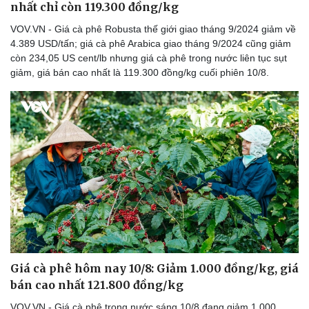
nhất chỉ còn 119.300 đồng/kg
VOV.VN - Giá cà phê Robusta thế giới giao tháng 9/2024 giảm về
4.389 USD/tấn; giá cà phê Arabica giao tháng 9/2024 cũng giảm
còn 234,05 US cent/lb nhưng giá cà phê trong nước liên tục sụt
giảm, giá bán cao nhất là 119.300 đồng/kg cuối phiên 10/8.
Du lịch
Podcast
Tư vấn
Câu chuyện thời sự
Săn Tour
Đọc truyện đêm khuya
check-in
Cửa sổ tình yêu
Kể chuyện cho bé
Hạt giống tâm hồn
Giá cà phê hôm nay 10/8: Giảm 1.000 đồng/kg, giá
bán cao nhất 121.800 đồng/kg
VOV.VN - Giá cà phê trong nước sáng 10/8 đang giảm 1.000