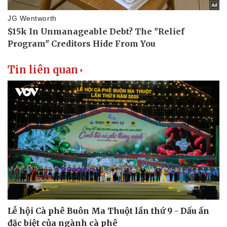
Tin liên quan
Văn hóa
Giải trí
Sân khấu - Điện ảnh
Nghệ sĩ
Lễ hội Cà phê Buôn Ma Thuột lần thứ 9 - Dấu ấn
Văn học
Thời trang
đặc biệt của ngành cà phê