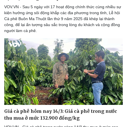
Âm nhạc
Sao Việt
VOV.VN - Sau 5 ngày với 17 hoạt động chính thức cùng nhiều sự
Di sản
kiện hưởng ứng sôi động khắp các địa phương trong tỉnh, Lễ hội
Cà phê Buôn Ma Thuột lần thứ 9 năm 2025 đã khép lại thành
công, để lại ấn tượng sâu sắc trong lòng du khách và cộng đồng
người làm cà phê.
Giá cà phê hôm nay 14/3: Giá cà phê trong nước
thu mua ở mức 132.900 đồng/kg