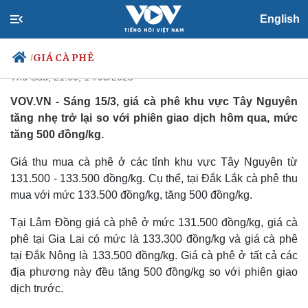
Giá cà phê hôm nay 15/3: Cà phê
English
trong nước tăng nhẹ
GIÁ CÀ PHÊ
/
Thứ Sáu, 21:00, 14/03/2025
VOV.VN - Sáng 15/3, giá cà phê khu vực Tây Nguyên
tăng nhẹ trở lại so với phiên giao dịch hôm qua, mức
Chính trị
Xã hội
tăng 500 đồng/kg.
Đảng
Tin 24h
Giá thu mua cà phê ở các tỉnh khu vực Tây Nguyên từ
Tổ chức nhân sự
Dự báo thời tiết
Quốc hội
Giáo dục
131.500 - 133.500 đồng/kg. Cụ thể, tại Đắk Lắk cà phê thu
Nhận diện sự thật
Dấu ấn VOV
mua với mức 133.500 đồng/kg, tăng 500 đồng/kg.
Việc làm
Biển đảo
Tại Lâm Đồng giá cà phê ở mức 131.500 đồng/kg, giá cà
phê tại Gia Lai có mức là 133.300 đồng/kg và giá cà phê
tại Đắk Nông là 133.500 đồng/kg. Giá cà phê ở tất cả các
địa phương này đều tăng 500 đồng/kg so với phiên giao
dịch trước.