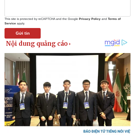
This site is protected by reCAPTCHA and the Google
Privacy Policy
and
Terms of
Service
apply.
Gửi tin
Pháp luật
Quân sự - Quốc phòng
Vụ án
Vũ khí
Tin nóng
Việt Nam
Tư vấn luật
Phân tích