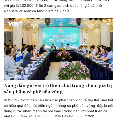
VOV.VN - Giá cà phê trong nước sáng 14/3 thu mua ở mức cao
với giá là 132.900. Trên 2 sàn giao dịch quốc tế, giá cà phê
Robusta và Arabica tăng giảm cả 2 chiều.
Du lịch
Podcast
Tư vấn
Câu chuyện thời sự
Săn Tour
Đọc truyện đêm khuya
check-in
Cửa sổ tình yêu
Kể chuyện cho bé
Hạt giống tâm hồn
Nông dân giữ vai trò then chốt trong chuỗi giá trị
sản phẩm cà phê bền vững
VOV.VN - Nông dân cần tích cực phát triển kinh tế tập thể, liên kết
có hiệu quả để phát triển ngành hàng cà phê bền vững, đây là nội
dung được nhấn mạnh tại hội thảo “Nông dân với phát triển cà
phê bền vững” tổ chức tại tỉnh Đắk Lắk hôm nay (13/3).