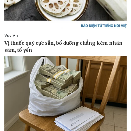
Sức khỏe
Đời sống
Dinh dưỡng - món ngon
Nhà đẹp
Cây thuốc
Blog
Sản phụ khoa
Tình yêu - Gia đình
Nhi khoa
Nam khoa
Làm đẹp - giảm cân
Phòng mạch online
Ăn sạch sống khỏe