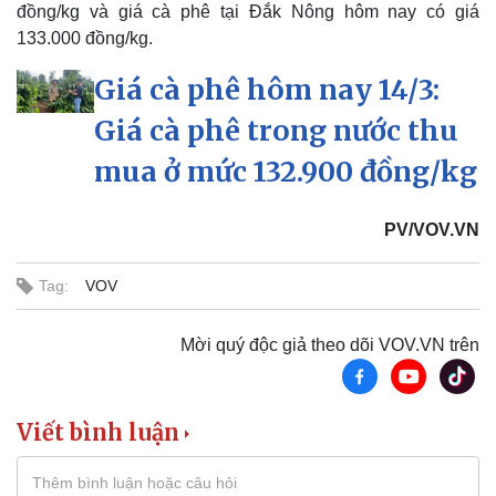
đồng/kg và giá cà phê tại Đắk Nông hôm nay có giá
133.000 đồng/kg.
Kinh tế
Thị trường
Giá cà phê hôm nay 14/3:
Bất động sản
Giá vàng
Khởi nghiệp
Tiêu dùng
Giá cà phê trong nước thu
Tỷ giá
Chứng khoán
mua ở mức 132.900 đồng/kg
Giá cà phê
PV/VOV.VN
Tag:
VOV
Mời quý độc giả theo dõi VOV.VN trên
Viết bình luận