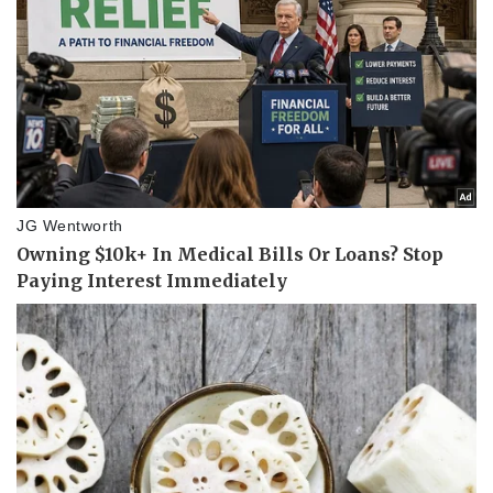
Doanh nghiệp
Công nghệ
Thông tin doanh nghiệp
Sành điệu
Doanh nghiệp 24h
Tin Công nghệ
Doanh nhân
Trải nghiệm
Vì cộng đồng
Chuyển đổi số