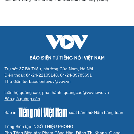
BÁO ĐIỆN TỬ TIẾNG NÓI VIỆT NAM
Cải chính
Trụ sở: 37 Bà Triệu, phường Cửa Nam, Hà Nội
Điện thoại: 84-24-22105148, 84-24-39785691
Thư điện tử: baodientuvov@vov.vn
Liên hệ quảng cáo, phát hành: quangcao@vovnews.vn
Báo giá quảng cáo
Báo in
xuất bản thứ Năm hàng tuần
Tổng Biên tập: NGÔ THIỆU PHONG
Phó Tổng Biên tập: Phạm Công Hân, Đặng Thị Khanh, Giang