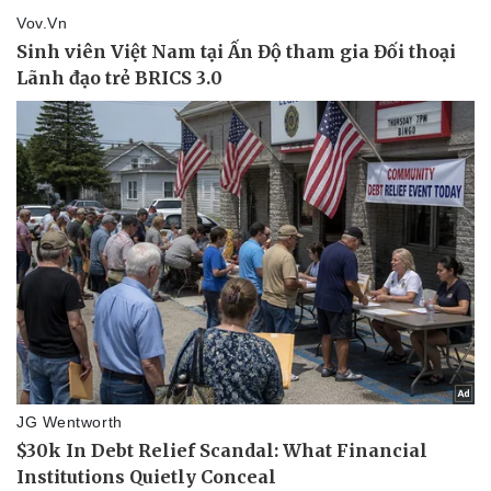
Thể thao
Ô tô - Xe máy
Bóng đá
Ô tô
Lịch thi đấu bóng đá
Xe máy
Thế giới thể thao
Tư vấn
eSports
Hậu trường