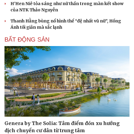
H'Hen Niê tỏa sáng như nữ thần trong màn kết show
của NTK Thảo Nguyễn
Thanh Hằng bùng nổ hình thể “đệ nhất vũ nữ”, Hồng
Ánh tối giản mà sắc lạnh
BẤT ĐỘNG SẢN
Sức khỏe
Đời sống
Dinh dưỡng - món ngon
Nhà đẹp
Cây thuốc
Blog
Sản phụ khoa
Tình yêu - Gia đình
Nhi khoa
Nam khoa
Làm đẹp - giảm cân
Phòng mạch online
Ăn sạch sống khỏe
Genera by The Solia: Tâm điểm đón xu hướng
dịch chuyển cư dân từ trung tâm