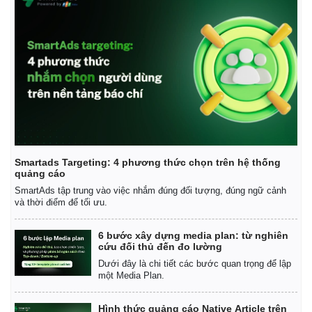
Smartads Targeting: 4 phương thức chọn trên hệ thống
quảng cáo
SmartAds tập trung vào việc nhắm đúng đối tượng, đúng ngữ cảnh
và thời điểm để tối ưu.
6 bước xây dựng media plan: từ nghiên
Kinh tế
Thị trường
cứu đối thủ đến đo lường
Bất động sản
Giá vàng
Dưới đây là chi tiết các bước quan trọng để lập
Khởi nghiệp
Tiêu dùng
một Media Plan.
Tỷ giá
Chứng khoán
Hình thức quảng cáo Native Article trên