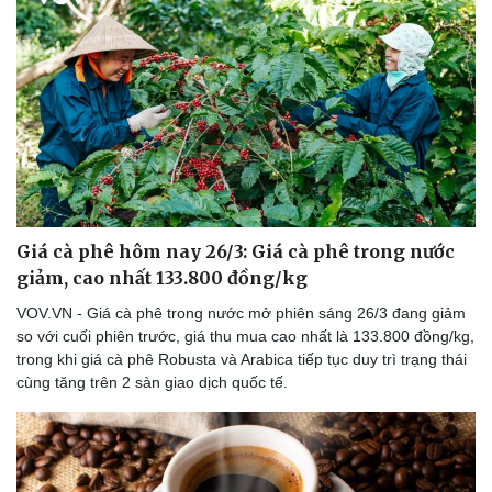
Thể thao
Ô tô - Xe máy
Bóng đá
Ô tô
Lịch thi đấu bóng đá
Xe máy
Thế giới thể thao
Tư vấn
eSports
Hậu trường
Giá cà phê hôm nay 26/3: Giá cà phê trong nước
giảm, cao nhất 133.800 đồng/kg
VOV.VN - Giá cà phê trong nước mở phiên sáng 26/3 đang giảm
so với cuối phiên trước, giá thu mua cao nhất là 133.800 đồng/kg,
trong khi giá cà phê Robusta và Arabica tiếp tục duy trì trạng thái
cùng tăng trên 2 sàn giao dịch quốc tế.