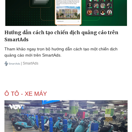
Doanh nghiệp
Công nghệ
Hướng dẫn cách tạo chiến dịch quảng cáo trên
Thông tin doanh nghiệp
Sành điệu
SmartAds
Doanh nghiệp 24h
Tin Công nghệ
Doanh nhân
Trải nghiệm
Tham khảo ngay trọn bộ hướng dẫn cách tạo một chiến dịch
Vì cộng đồng
Chuyển đổi số
quảng cáo mới trên SmartAds.
| SmartAds
Ô TÔ - XE MÁY