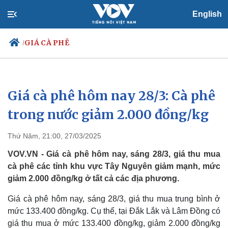
English
GIÁ CÀ PHÊ
/
Giá cà phê hôm nay 28/3: Cà phê
Chính trị
Xã hội
Đảng
Tin 24h
trong nước giảm 2.000 đồng/kg
Tổ chức nhân sự
Dự báo thời tiết
Quốc hội
Giáo dục
Thứ Năm, 21:00, 27/03/2025
Nhận diện sự thật
Dấu ấn VOV
Việc làm
VOV.VN - Giá cà phê hôm nay, sáng 28/3, giá thu mua
Biển đảo
cà phê các tỉnh khu vực Tây Nguyên giảm mạnh, mức
giảm 2.000 đồng/kg ở tất cả các địa phương.
Giá cà phê hôm nay, sáng 28/3, giá thu mua trung bình ở
mức 133.400 đồng/kg. Cụ thể, tại Đắk Lắk và Lâm Đồng có
giá thu mua ở mức 133.400 đồng/kg, giảm 2.000 đồng/kg