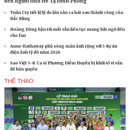
bên người tình trẻ Tạ Đình Phong
Tuấn Cry tiết lộ lý do lấn sân ca hát sau thành công của
Bắc Bling
Hoàng Dũng bận tối mắt vẫn liên tục mang bất ngờ đến
cho fan
Anne Hathaway phủ sóng màn ảnh rộng với 5 dự án
điện ảnh tỷ đô năm 2026
Sao Việt 5-8: Ca sĩ Phương Diễm Huyền bị khởi tố vì vấn
đề bản quyền
THỂ THAO
Du lịch
Podcast
Tư vấn
Câu chuyện thời sự
Săn Tour
Đọc truyện đêm khuya
check-in
Cửa sổ tình yêu
Kể chuyện cho bé