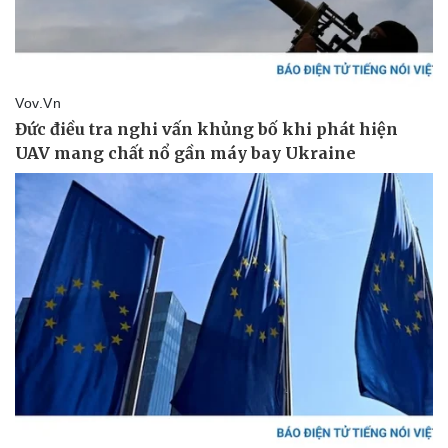
Vụ án
Vũ khí
Tin nóng
Việt Nam
Tư vấn luật
Phân tích