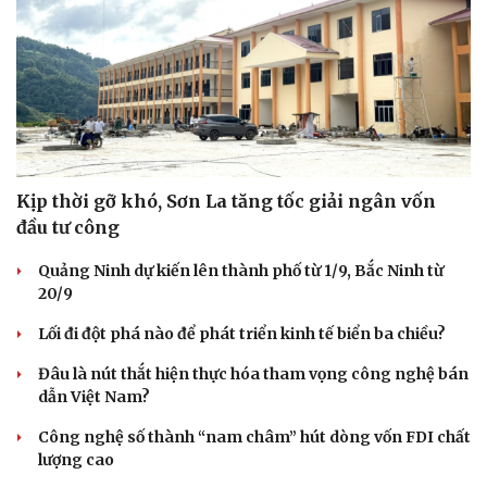
Kịp thời gỡ khó, Sơn La tăng tốc giải ngân vốn
đầu tư công
Quảng Ninh dự kiến lên thành phố từ 1/9, Bắc Ninh từ
20/9
Văn hóa
Giải trí
Lối đi đột phá nào để phát triển kinh tế biển ba chiều?
Sân khấu - Điện ảnh
Nghệ sĩ
Văn học
Thời trang
Đâu là nút thắt hiện thực hóa tham vọng công nghệ bán
Âm nhạc
Sao Việt
dẫn Việt Nam?
Di sản
Công nghệ số thành “nam châm” hút dòng vốn FDI chất
lượng cao