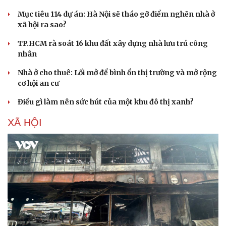
Mục tiêu 114 dự án: Hà Nội sẽ tháo gỡ điểm nghẽn nhà ở
xã hội ra sao?
TP.HCM rà soát 16 khu đất xây dựng nhà lưu trú công
nhân
Nhà ở cho thuê: Lối mở để bình ổn thị trường và mở rộng
cơ hội an cư
Điều gì làm nên sức hút của một khu đô thị xanh?
XÃ HỘI